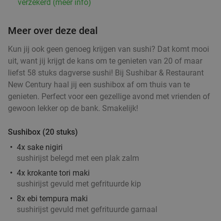
verzekerd (meer info)
€16
,95
Meer over deze deal
Kun jij ook geen genoeg krijgen van sushi? Dat komt mooi
2-gangen keuzelunch bij SAMEN eten en
37%
uit, want jij krijgt de kans om te genieten van 20 of maar
liefst 58 stuks dagverse sushi! Bij Sushibar & Restaurant
drinken
New Century haal jij een sushibox af om thuis van te
Vandaag
Morgen
Di
Wo
Do
Vr
Za
genieten. Perfect voor een gezellige avond met vrienden of
SAMEN eten en drinken Helmond
9.3
star
gewoon lekker op de bank. Smakelijk!
Helmond
15 min.
directions_car
Sushibox (20 stuks)
Verkocht: 154
€19
,90
Regulier
€12
4x sake nigiri
,50
sushirijst belegd met een plak zalm
4x krokante tori maki
Lunch voor 2 bij Fletcher Hotels
40%
sushirijst gevuld met gefrituurde kip
8x ebi tempura maki
sushirijst gevuld met gefrituurde garnaal
Fletcher Hotels