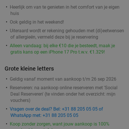
Heerlijk om van te genieten in het comfort van je eigen
huis
Wandelarrangement bij Bavaria Brouwerijcafé
Ook geldig in het weekend!
32%
Uiteraard wordt er rekening gehouden met (di)eetwensen
Vandaag
Morgen
Di
Wo
Do
Vr
Za
of allergieën, vermeld deze bij je reservering
Bavaria Brouwerijcafé
9.8
star
Alleen vandaag: bij elke €10 die je besteedt, maak je
Lieshout
13 min.
directions_car
gratis kans op een iPhone 17 Pro t.w.v. €1.329!
Verkocht: 19
€28
,45
Regulier
€19
,25
Grote kleine letters
Geldig vanaf moment van aankoop t/m 26 sep 2026
Wandelarrangement incl. lunchplank bij De
37%
Reserveren:
na aankoop online reserveren met 'Social
Vriendschap Boskant
Deal Reserveren' (te vinden onder het overzicht:
mijn
vouchers
)
Vandaag
Wo
Do
Vr
Za
Vragen over de deal? Bel: +31 88 205 05 05 of
De Vriendschap Boskant
9.8
star
WhatsApp met: +31 88 205 05 05
Sint-Oedenrode
14 min.
directions_car
Koop zonder zorgen, want jouw aankoop is 100%
Verkocht: 239
€26
,95
Regulier