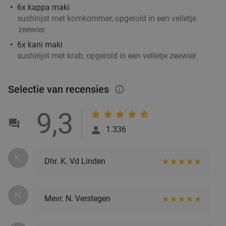
Brasserie Welkom Thuis
9.8
star
6x kappa maki
Helmond
15 min.
directions_car
sushirijst met komkommer, opgerold in een velletje
zeewier
Verkocht: 92
€22
,95
Regulier
6x kani maki
€14
,95
sushirijst met krab, opgerold in een velletje zeewier
Sushibox (44, 48 of 72 stuks) voor afhaal bij
Selectie van recensies
45%
info_outlined
IZUMI in hartje Helmond
9,3
Vandaag
Morgen
Di
Wo
Do
Vr
Za
1.336
IZUMI Helmond
9.8
star
Helmond
15 min.
directions_car
K.
Dhr. K. Vd Linden
Verkocht: 643
€44
Regulier
€24
N.
Mevr. N. Verstegen
Italiaans 3-gangen keuzediner bij Trattoria Santa
31%
Maria