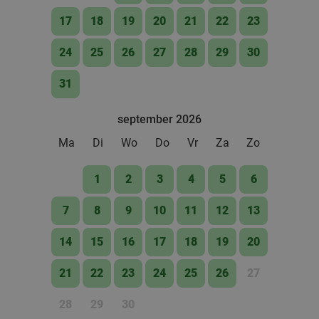
17
18
19
20
21
22
23
Godfried de Vocht De Echte Bakker
9.6
star
Best
11 min.
directions_car
24
25
26
27
28
29
30
Verkocht: 969
€25
Regulier
€11
,99
31
september 2026
Lunch voor 2 bij Fletcher Hotels
40%
Ma
Di
Wo
Do
Vr
Za
Zo
Fletcher Hotels
1
2
3
4
5
6
Leende
12 min.
directions_car
7
8
9
10
11
12
13
Verkocht: 4.887
€33
Regulier
€19
,90
14
15
16
17
18
19
20
21
22
23
24
25
26
27
Waardebon voor gebak t.w.v. €25 voor
52%
28
29
30