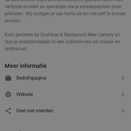
verfijnde kruiden en specerijen die je smaakpapillen doen
prikkelen. Wij nodigen je van harte uit om het zelf te komen
Roemeens 3-gangen keuzediner bij Restaurant
48%
ervaren.
Casa Romanaesca
Kom genieten bij Sushibar & Restaurant New Century en
Vandaag
Morgen
Wo
Do
Vr
Za
laat je onderdompelen in een culinaire reis vol smaak en
Restaurant Casa Romaneasca
9.2
star
ambiance!
Sint-Oedenrode
15 min.
directions_car
Verkocht: 247
€42
,50
Regulier
Meer informatie
€21
,95
Bedrijfspagina
1 kilo schepsnoep naar keuze bij De Zoete
32%
Website
Inval
Deel met vrienden
Di
Wo
Do
Vr
Za
De Zoete Inval
9.7
star
Helmond
16 min.
directions_car