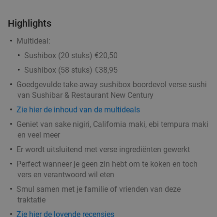
Godfried de Vocht De Echte Bakker
Morgen
Di
Wo
Do
Vr
Za
Highlights
Godfried de Vocht De Echte Bakker
9.6
star
Multideal:
Leende
12 min.
directions_car
Sushibox (20 stuks) €20,50
Verkocht: 969
€25
Regulier
Sushibox (58 stuks) €38,95
€11
,99
Goedgevulde take-away sushibox boordevol verse sushi
van Sushibar & Restaurant New Century
Zie hier de inhoud van de multideals
Wandelarrangement incl. warme drank +
29%
Geniet van sake nigiri, California maki, ebi tempura maki
gebak + lunchplank bij Parkpaviljoen
en veel meer
@BestZoo
Er wordt uitsluitend met verse ingrediënten gewerkt
Morgen
Di
Wo
Do
Vr
Za
Perfect wanneer je geen zin hebt om te koken en toch
Parkpaviljoen @BestZoo
9.8
star
vers en verantwoord wil eten
Best
13 min.
directions_car
Smul samen met je familie of vrienden van deze
traktatie
Verkocht: 45
€23
,95
Regulier
€16
Zie hier de lovende recensies
,95