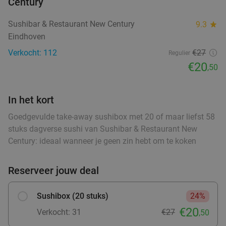
Century
food
food
Sushibar & Restaurant New Century
9.3
star
Wandelarrangement + appelflap + koffie/thee
34%
Eindhoven
+ borrelplank bij Eetcafé Manege Meulendijks
Verkocht: 112
€27
Regulier
Vandaag
Za
€20
,50
Eetcafé Manege Meulendijks
9.2
star
food
food
Heeze
9 min.
directions_car
food
In het kort
Verkocht: 85
€21
,20
food
Regulier
€13
Goedgevulde take-away sushibox met 20 of maar liefst 58
food
,95
stuks dagverse sushi van Sushibar & Restaurant New
food
Century: ideaal wanneer je geen zin hebt om te koken
Waardebon voor gebak t.w.v. €25 voor
52%
Reserveer jouw deal
Godfried de Vocht De Echte Bakker
Morgen
Di
Wo
Do
Vr
Za
Sushibox (20 stuks)
24%
Godfried de Vocht De Echte Bakker
9.6
star
€20
Verkocht: 31
€27
,50
Valkenswaard
11 min.
directions_car