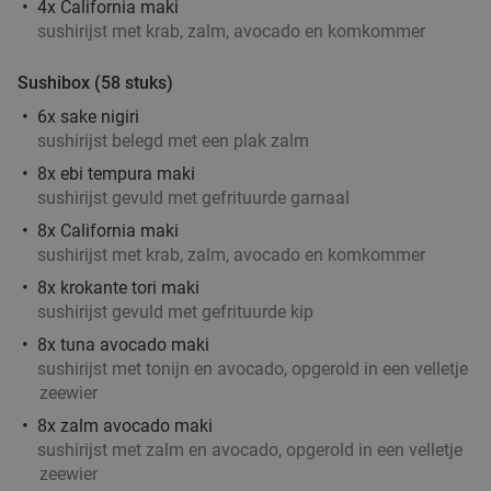
Helmond
15 min.
directions_car
4x California maki
sushirijst met krab, zalm, avocado en komkommer
Verkocht: 4.887
€33
Regulier
€19
,90
Sushibox (58 stuks)
6x sake nigiri
sushirijst belegd met een plak zalm
8x ebi tempura maki
3-gangendiner bij een Bar Bistro DuCo
45%
sushirijst gevuld met gefrituurde garnaal
Bar Bistro DuCo
9.0
star
8x California maki
Helmond
15 min.
directions_car
sushirijst met krab, zalm, avocado en komkommer
Verkocht: 2.412
€40
,60
Regulier
8x krokante tori maki
€22
,50
sushirijst gevuld met gefrituurde kip
8x tuna avocado maki
sushirijst met tonijn en avocado, opgerold in een velletje
zeewier
3-gangendiner of -lunch bij Brasserie Welkom
35%
8x zalm avocado maki
Thuis
sushirijst met zalm en avocado, opgerold in een velletje
Di
Wo
Do
Vr
Za
zeewier