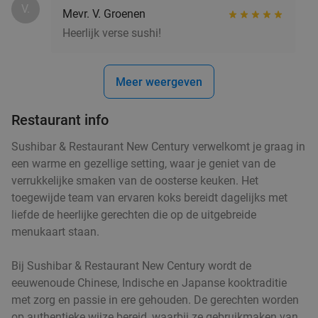
V.
Mevr. V. Groenen
Vandaag
Di
Wo
Do
Vr
Za
Heerlijk verse sushi!
Trattoria Santa Maria
9.2
star
Oirschot
15 min.
directions_car
Meer weergeven
Verkocht: 207
€36
Regulier
€24
,95
Restaurant info
Sushibar & Restaurant New Century verwelkomt je graag in
een warme en gezellige setting, waar je geniet van de
Wandelarrangement incl. koffie/thee + gebak
35%
verrukkelijke smaken van de oosterse keuken. Het
+ lunch bij SNTZL. De Zwaan
toegewijde team van ervaren koks bereidt dagelijks met
liefde de heerlijke gerechten die op de uitgebreide
Vandaag
Di
Wo
Do
Vr
Za
menukaart staan.
SNTZL. De Zwaan
9.8
star
Oirschot
15 min.
directions_car
Bij Sushibar & Restaurant New Century wordt de
Verkocht: 535
€24
,50
eeuwenoude Chinese, Indische en Japanse kooktraditie
Regulier
€15
met zorg en passie in ere gehouden. De gerechten worden
,95
op authentieke wijze bereid, waarbij ze gebruikmaken van