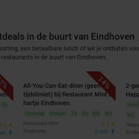
tdeals in de buurt van Eindhoven
rting, een betaalbare lunch of wil je ontbijten voor
e restaurants in de buurt van Eindhoven.
2%
14%
All-You-Can-Eat-diner (geen
2-ga
oven
tijdslimiet) bij Restaurant Mint in
Happ
hartje Eindhoven
Di
Vand
Vandaag
Morgen
Za
Zo
Ma
Wo
Wo
Restaurant Mint
8.9
star
Happy
9.6
star
Eindhoven
0 min.
directions_walk
Eindh
min.
directions_walk