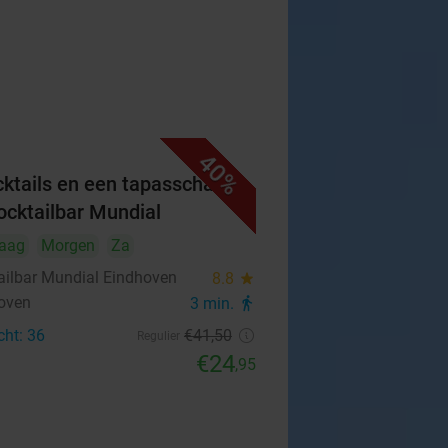
40%
cktails en een tapasschaal
Cocktailbar Mundial
aag
Morgen
Za
ailbar Mundial Eindhoven
8.8
star
oven
3 min.
directions_walk
cht: 36
€41
,50
Regulier
€24
,95