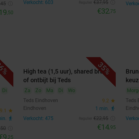
Verkocht: 603
€37
,95
Regulier
,45
Verko
€32
19
,75
,50
6%
35%
n
High tea (1,5 uur), shared brunch
Brun
of ontbijt bij Teds
keuz
Di
Za
Zo
Ma
Di
Wo
Morg
Teds Eindhoven
Teds 
9.2
star
Eindhoven
Eindh
1 min.
directions_walk
9.1
star
min.
directions_walk
Verkocht: 475
€22
,95
Verko
Regulier
€14
,95
,50
€9
,25