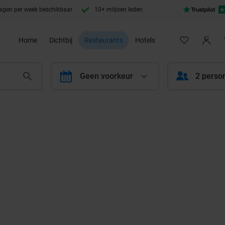
agen per week beschikbaar
10+ miljoen leden
Home
Dichtbij
Restaurants
Hotels
calendar
Geen voorkeur
2 perso