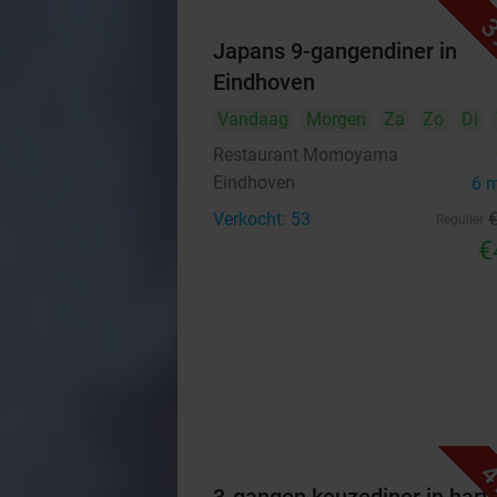
3
Japans 9-gangendiner in
Eindhoven
Vandaag
Morgen
Za
Zo
Di
Restaurant Momoyama
Eindhoven
6 
Verkocht: 53
Regulier
€
4