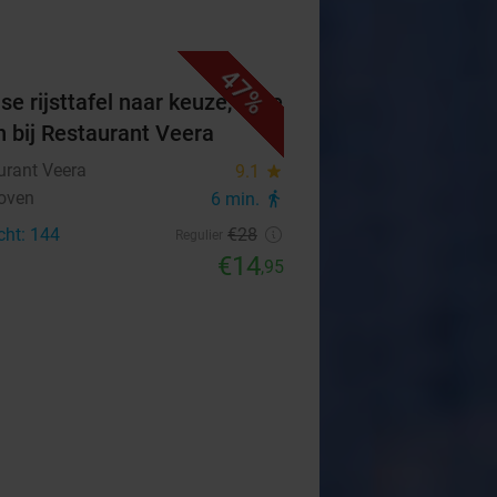
47%
se rijsttafel naar keuze, af te
n bij Restaurant Veera
urant Veera
9.1
star
oven
6 min.
directions_walk
cht: 144
€28
Regulier
€14
,95