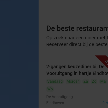
De beste restauran
Op zoek naar een diner met ko
Reserveer direct bij de best
4
2-gangen keuzediner bij De
Vooruitgang in hartje Eindh
Vandaag
Morgen
Za
Zo
Ma
Wo
De Vooruitgang
Eindhoven
0 