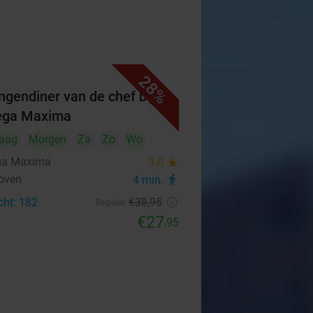
28%
ngendiner van de chef bij
ega Maxima
aag
Morgen
Za
Zo
Wo
ga Maxima
9.0
star
oven
4 min.
directions_walk
cht: 182
€38
,95
Regulier
€27
,95