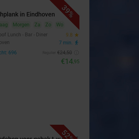
39%
hplank in Eindhoven
aag
Morgen
Za
Zo
Wo
of Lunch - Bar - Diner
9.8
star
oven
7 min.
directions_walk
cht: 696
€24
,50
Regulier
€14
,95
52%