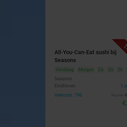
1
All-You-Can-Eat sushi bij
Seasons
Vandaag
Morgen
Za
Zo
Di
Seasons
Eindhoven
1 
Verkocht: 796
Regulier
€