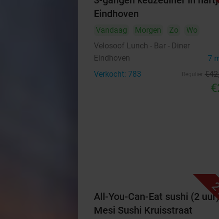
3-gangen keuzediner in hartj
Eindhoven
Vandaag
Morgen
Zo
Wo
Velosoof Lunch - Bar - Diner
Eindhoven
7 
Verkocht: 783
€42
Regulier
€
2
All-You-Can-Eat sushi (2 uur)
Mesi Sushi Kruisstraat