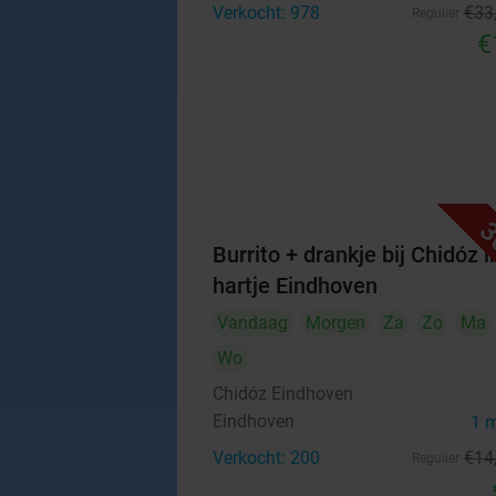
Verkocht: 978
€33
Regulier
€
3
Burrito + drankje bij Chidóz i
hartje Eindhoven
Vandaag
Morgen
Za
Zo
Ma
Wo
Chidóz Eindhoven
Eindhoven
1 
Verkocht: 200
€14
Regulier