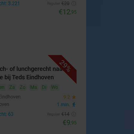
cht: 3.221
€20
Regulier
€12
,95
29%
ch- of lunchgerecht naar
e bij Teds Eindhoven
en
Za
Zo
Ma
Di
Wo
Eindhoven
9.2
star
oven
1 min.
directions_walk
cht: 63
€14
Regulier
€9
,95