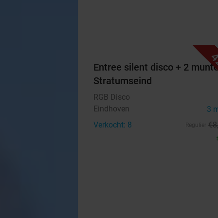
4
Entree silent disco + 2 munt
Stratumseind
RGB Disco
Eindhoven
3 
Verkocht: 8
€8
Regulier