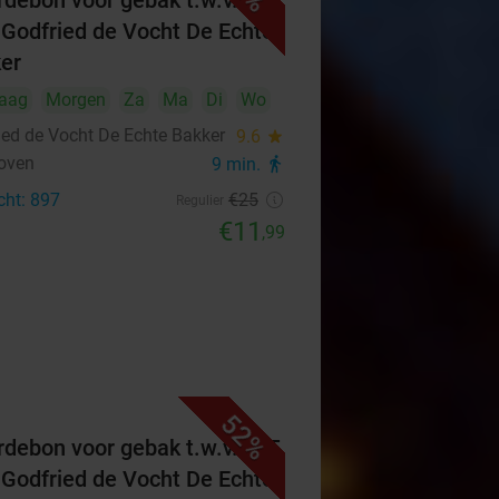
debon voor gebak t.w.v. €25
 Godfried de Vocht De Echte
er
aag
Morgen
Za
Ma
Di
Wo
ied de Vocht De Echte Bakker
9.6
star
oven
9 min.
directions_walk
cht: 897
€25
Regulier
€11
,99
52%
debon voor gebak t.w.v. €25
 Godfried de Vocht De Echte