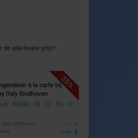
 de allerbeste prijs?
35%
ngendiner à la carte bij
y Italy Eindhoven
aag
Morgen
Za
Zo
Ma
Di
 Italy Eindhoven
7.9
star
oven
1 min.
directions_walk