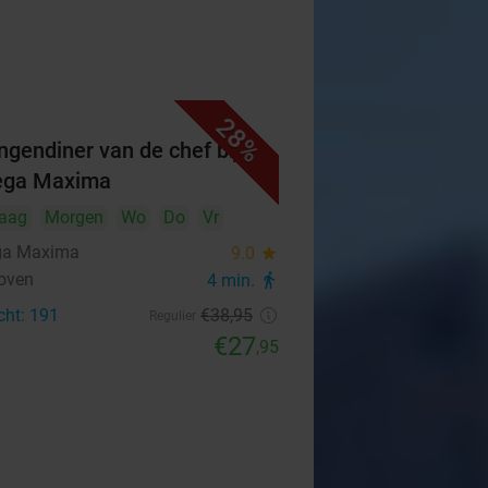
28%
ngendiner van de chef bij
ega Maxima
aag
Morgen
Wo
Do
Vr
ga Maxima
9.0
star
oven
4 min.
directions_walk
cht: 191
€38
,95
Regulier
€27
,95