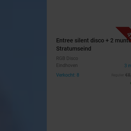
4
Entree silent disco + 2 munt
Stratumseind
RGB Disco
Eindhoven
3 
Verkocht: 8
€8
Regulier