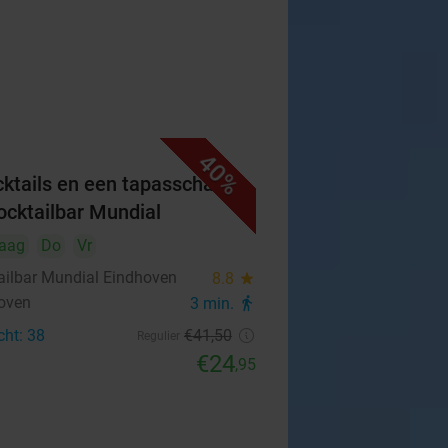
40%
cktails en een tapasschaal
Cocktailbar Mundial
aag
Do
Vr
ailbar Mundial Eindhoven
8.8
star
oven
3 min.
directions_walk
cht: 38
€41
,50
Regulier
€24
,95