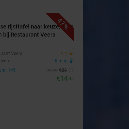
47%
se rijsttafel naar keuze, af te
n bij Restaurant Veera
urant Veera
9.1
star
oven
6 min.
directions_walk
cht: 145
€28
Regulier
€14
,95