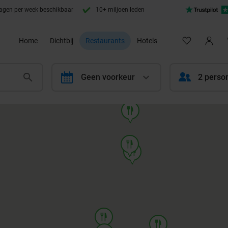
agen per week beschikbaar
10+ miljoen leden
Home
Dichtbij
Restaurants
Hotels
calendar
Geen voorkeur
2 perso
food
food
food
food
food