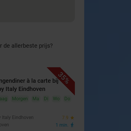
 de allerbeste prijs?
35%
ngendiner à la carte bij
y Italy Eindhoven
aag
Morgen
Ma
Di
Wo
Do
 Italy Eindhoven
7.9
star
oven
1 min.
directions_walk