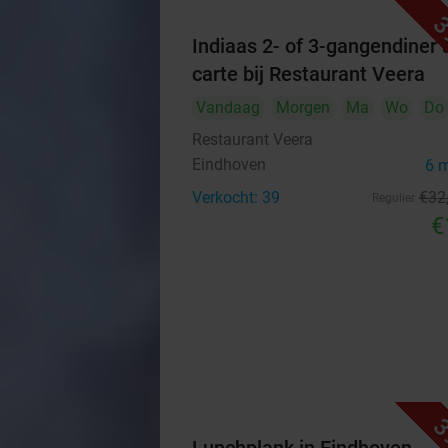
3
Indiaas 2- of 3-gangendiner à
carte bij Restaurant Veera
Vandaag
Morgen
Ma
Wo
Do
Restaurant Veera
Eindhoven
6 
Verkocht: 39
€32
Regulier
€
3