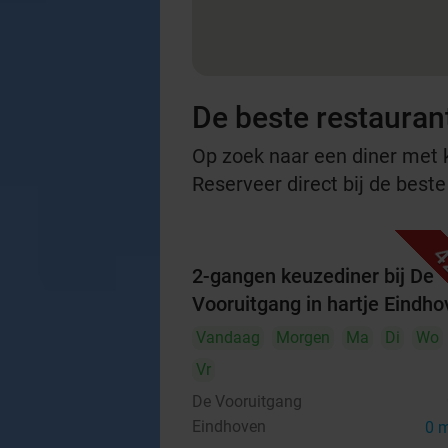
De beste restauran
Op zoek naar een diner met ko
Reserveer direct bij de best
4
2-gangen keuzediner bij De
Vooruitgang in hartje Eindh
Vandaag
Morgen
Ma
Di
Wo
Vr
De Vooruitgang
Eindhoven
0 