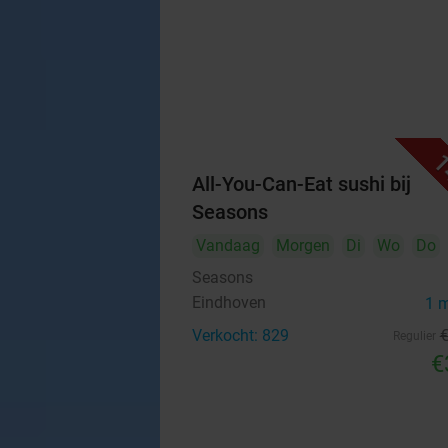
1
All-You-Can-Eat sushi bij
Seasons
Vandaag
Morgen
Di
Wo
Do
Seasons
Eindhoven
1 
Verkocht: 829
Regulier
€