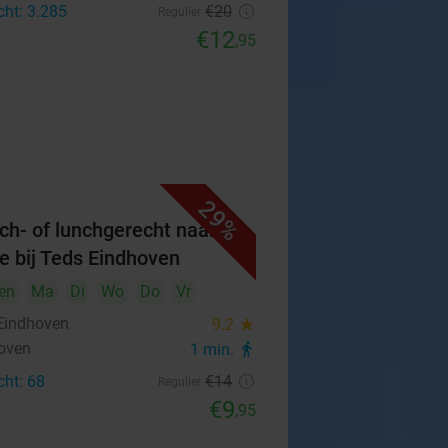
cht: 3.285
€20
Regulier
€12
,95
29%
ch- of lunchgerecht naar
e bij Teds Eindhoven
en
Ma
Di
Wo
Do
Vr
Eindhoven
9.2
star
oven
1 min.
directions_walk
cht: 68
€14
Regulier
€9
,95