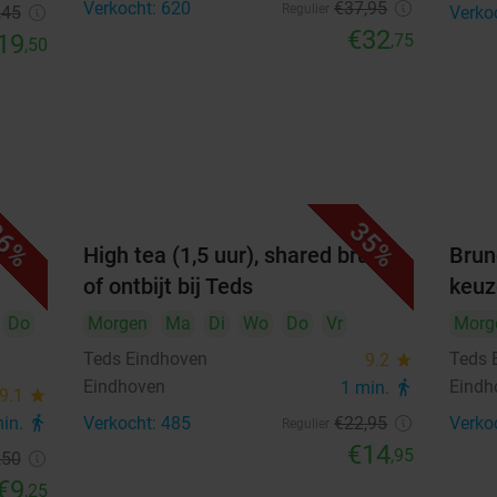
Verkocht: 620
€37
,95
Regulier
,45
Verko
€32
19
,75
,50
6%
35%
n
High tea (1,5 uur), shared brunch
Brun
of ontbijt bij Teds
keuz
Do
Morgen
Ma
Di
Wo
Do
Vr
Morg
Teds Eindhoven
Teds 
9.2
star
Eindhoven
Eindh
1 min.
directions_walk
9.1
star
min.
directions_walk
Verkocht: 485
€22
,95
Verko
Regulier
€14
,95
,50
€9
,25