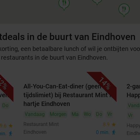
food
food
tdeals in de buurt van Eindhoven
rting, een betaalbare lunch of wil je ontbijten voor
e restaurants in de buurt van Eindhoven.
2%
14%
All-You-Can-Eat-diner (geen
2-ga
oven
tijdslimiet) bij Restaurant Mint in
Happ
hartje Eindhoven
Do
Vand
Vandaag
Morgen
Ma
Wo
Do
Vr
Vr
Restaurant Mint
8.9
star
Happy
9.6
star
Eindhoven
0 min.
directions_walk
Eindh
min.
directions_walk