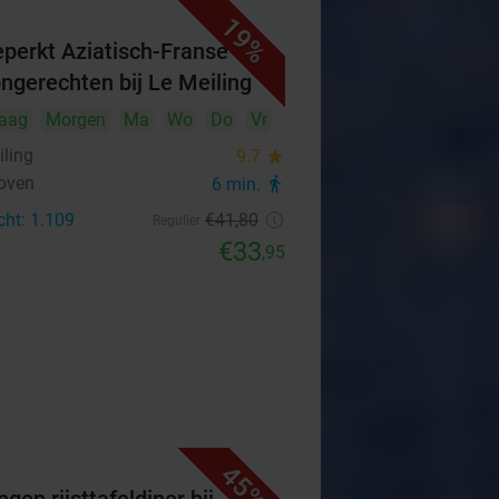
19%
perkt Aziatisch-Franse
ongerechten bij Le Meiling
aag
Morgen
Ma
Wo
Do
Vr
iling
9.7
star
oven
6 min.
directions_walk
cht: 1.109
€41
,80
Regulier
€33
,95
45%