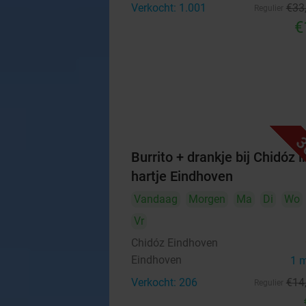
Verkocht: 1.001
€33
Regulier
€
3
Burrito + drankje bij Chidóz i
hartje Eindhoven
Vandaag
Morgen
Ma
Di
Wo
Vr
Chidóz Eindhoven
Eindhoven
1 
Verkocht: 206
€14
Regulier