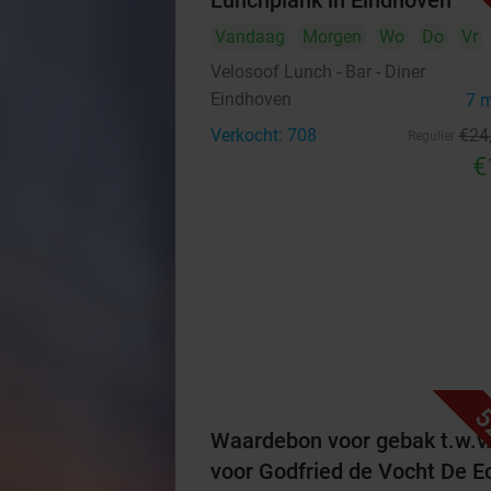
Lunchplank in Eindhoven
Vandaag
Morgen
Wo
Do
Vr
Velosoof Lunch - Bar - Diner
Eindhoven
7 
Verkocht: 708
€24
Regulier
€
5
Waardebon voor gebak t.w.v
voor Godfried de Vocht De E