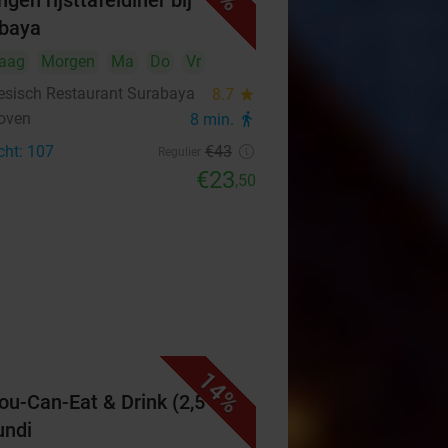
gen rijsttafeldiner bij
baya
aag
Morgen
Ma
Do
Vr
esisch Restaurant Surabaya
8.7
star
oven
8 min.
directions_walk
cht: 107
€43
Regulier
€23
,50
14%
You-Can-Eat & Drink (2,5 uur)
undi