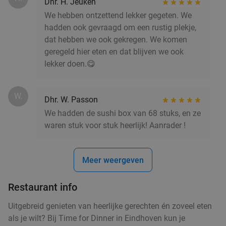
Dhr. H. Jeuken
3-gangen rijsttafeldiner bij Surabaya
45%
We hebben ontzettend lekker gegeten. We
Vandaag
Morgen
Do
Vr
Za
hadden ook gevraagd om een rustig plekje,
dat hebben we ook gekregen. We komen
Indonesisch Restaurant Surabaya
8.7
star
geregeld hier eten en dat blijven we ook
Eindhoven
8 min.
directions_walk
lekker doen.😋
Verkocht: 112
€43
Regulier
€23
,50
W.
Dhr. W. Passon
We hadden de sushi box van 68 stuks, en ze
Waardebon voor gebak t.w.v. €25 voor
waren stuk voor stuk heerlijk! Aanrader !
52%
Godfried de Vocht De Echte Bakker
Morgen
Di
Wo
Do
Vr
Za
Meer weergeven
Godfried de Vocht De Echte Bakker
9.6
star
Eindhoven
9 min.
directions_walk
Restaurant info
Verkocht: 968
€25
Regulier
Uitgebreid genieten van heerlijke gerechten én zoveel eten
€11
,99
als je wilt? Bij Time for Dinner in Eindhoven kun je
food