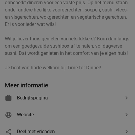
food
onbeperkt dineren voor een vaste prijs. Op het menu staan
onder andere heerlijke voorgerechten, soepen, sushi, vlees-
en visgerechten, wokgerechten en vegetarische gerechten.
All-You-Can-Eat sushi (2 uur) bij Mesi Sushi
21%
Er is voor ieder wat wils!
Kruisstraat
Vandaag
Morgen
Di
Wo
Do
Vr
Za
food
Wil je liever thuis genieten van iets lekkers? Kom dan langs
om een goedgevulde sushibox af te halen, vol dagverse
Mesi Sushi Kruisstraat
9.6
star
sushi. Dat wordt genieten in het comfort van je eigen huis!
Eindhoven
12 min.
directions_walk
Verkocht: 314
€37
,95
Regulier
Je bent van harte welkom bij Time for Dinner!
€29
,95
Meer informatie
All-You-Can-Eat & Drink (2,5 uur) bij Lundi
14%
Bedrijfspagina
Vandaag
Di
Wo
Do
Vr
Za
Website
Lundi Eindhoven
9.3
star
Eindhoven
1 min.
directions_car
Deel met vrienden
Verkocht: 560
€42
,95
Regulier