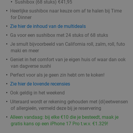
Mundial
Sushibox (68 stuks) €41,95
Do
Vr
Za
Heerlijke sushibox naar keuze om af te halen bij Time
for Dinner
Cocktailbar Mundial Eindhoven
8.8
star
Zie hier de inhoud van de multideals
Eindhoven
3 min.
directions_walk
Ga voor een sushibox met 24 stuks of 68 stuks
Verkocht: 38
€41
,50
Regulier
Je smult bijvoorbeeld van California roll, zalm, roll, futo
€24
,95
maki en meer
Geniet in het comfort van je eigen huis of waar dan ook
van dagverse sushi
Entree silent disco + 2 munten op
42%
Perfect voor als je geen zin hebt om te koken!
Stratumseind
Zie hier de lovende recensies
RGB Disco
Ook geldig in het weekend
Eindhoven
3 min.
directions_walk
Uiteraard wordt er rekening gehouden met (di)eetwensen
Verkocht: 8
€8
,50
Regulier
of allergieën, vermeld deze bij je reservering
€4
,95
Alleen vandaag: bij elke €10 die je besteedt, maak je
gratis kans op een iPhone 17 Pro t.w.v. €1.329!