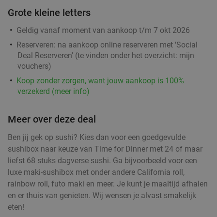
4-gangen taco- of burgerdiner + bijgerecht +
46%
Grote kleine letters
frozen cocktail bij Tortillas
Geldig vanaf moment van aankoop t/m 7 okt 2026
Vandaag
Morgen
Di
Wo
Do
Vr
Za
Reserveren:
na aankoop online reserveren met 'Social
Tortillas
9.5
star
Deal Reserveren' (te vinden onder het overzicht:
mijn
Eindhoven
3 min.
directions_walk
vouchers
)
Verkocht: 244
€53
,50
Koop zonder zorgen, want jouw aankoop is 100%
Regulier
verzekerd (meer info)
€28
,95
Meer over deze deal
4-gangendiner van de chef bij Bodega Maxima
33%
Ben jij gek op sushi? Kies dan voor een goedgevulde
sushibox naar keuze van Time for Dinner met 24 of maar
Vandaag
Wo
Do
Vr
Za
liefst 68 stuks dagverse sushi. Ga bijvoorbeeld voor een
Bodega Maxima
9.0
star
luxe maki-sushibox met onder andere California roll,
Eindhoven
4 min.
directions_walk
rainbow roll, futo maki en meer. Je kunt je maaltijd afhalen
en er thuis van genieten. Wij wensen je alvast smakelijk
Verkocht: 189
€38
,95
Regulier
eten!
€25
,95