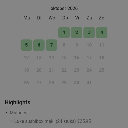
Seasons
8.9
star
oktober 2026
Eindhoven
1 min.
directions_walk
Ma
Di
Wo
Do
Vr
Za
Zo
Verkocht: 831
€38
Regulier
€32
,60
1
2
3
4
5
6
7
8
9
10
11
Indiaas 2-gangen keuzediner voor afhaal
54%
12
13
14
15
16
17
18
Vandaag
Morgen
Di
Wo
Do
Vr
Za
19
20
21
22
23
24
25
Foodgasm Delivery
8.4
star
Eindhoven
3 min.
directions_walk
26
27
28
29
30
31
Verkocht: 69
€27
,25
Regulier
€12
,50
Highlights
Multideal:
3 cocktails en een tapasschaal bij Cocktailbar
40%
Luxe sushibox maki (24 stuks) €25,95