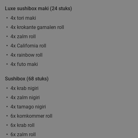
Luxe sushibox maki (24 stuks)
4x tori maki
4-gangen shared dining-diner + brood vooraf
32%
4x krokante garnalen roll
bij Winston Bistro
4x zalm roll
Vandaag
Do
Vr
Za
4x California roll
4x rainbow roll
Winston Bistro
9.5
star
Eindhoven
4 min.
directions_walk
4x futo maki
Verkocht: 42
€55
Regulier
Sushibox (68 stuks)
€37
,50
4x krab nigiri
4x zalm nigiri
Indiase rijsttafel naar keuze, af te halen bij
food
47%
4x tamago nigiri
Restaurant Veera
6x komkommer roll
Vr
Za
6x krab roll
Restaurant Veera
9.1
star
6x zalm roll