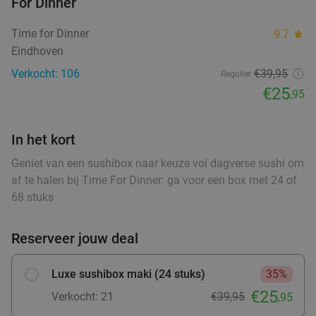
For Dinner
2-gangen keuzediner bij De Vooruitgang in
42%
Time for Dinner
9.7
star
hartje Eindhoven
Eindhoven
Vandaag
Morgen
Di
Wo
Do
Vr
Za
Verkocht: 106
€39,95
Regulier
De Vooruitgang
9.6
star
€25
,95
Eindhoven
0 min.
directions_walk
Verkocht: 1.005
€33
,45
Regulier
In het kort
€19
,50
Geniet van een sushibox naar keuze vol dagverse sushi om
af te halen bij Time For Dinner: ga voor een box met 24 of
68 stuks
All-You-Can-Eat-diner (geen tijdslimiet) bij
14%
Restaurant Mint in hartje Eindhoven
Reserveer jouw deal
Vandaag
Morgen
Wo
Do
Vr
Za
Restaurant Mint
8.9
star
Luxe sushibox maki (24 stuks)
35%
Eindhoven
0 min.
directions_walk
€25
Verkocht: 21
€39,95
,95
Verkocht: 630
€37
,95
Regulier