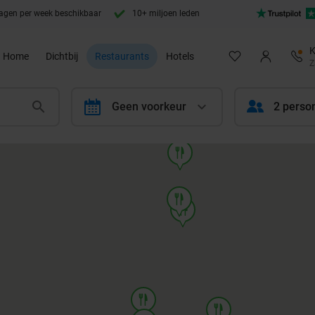
agen per week beschikbaar
10+ miljoen leden
K
Home
Dichtbij
Restaurants
Hotels
Z
calendar
Geen voorkeur
2 perso
food
food
food
food
food