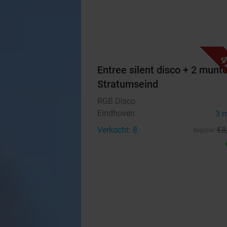
4
Entree silent disco + 2 munt
Stratumseind
RGB Disco
Eindhoven
3 
Verkocht: 8
€8
Regulier