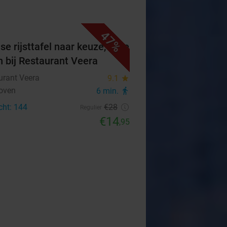
47%
se rijsttafel naar keuze, af te
n bij Restaurant Veera
urant Veera
9.1
star
oven
6 min.
directions_walk
cht: 144
€28
Regulier
€14
,95