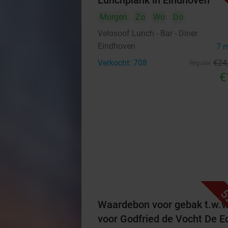
Lunchplank in Eindhoven
Morgen
Zo
Wo
Do
Velosoof Lunch - Bar - Diner
Eindhoven
7 
Verkocht: 708
€24
Regulier
€
5
Waardebon voor gebak t.w.v
voor Godfried de Vocht De E