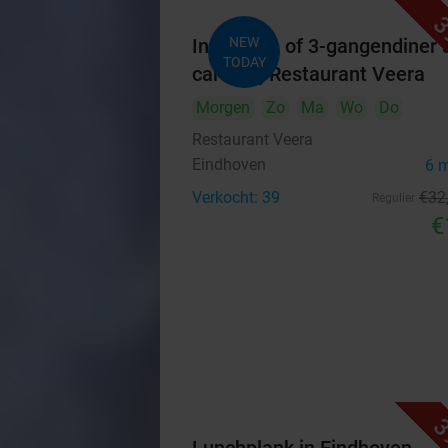
3
Indiaas 2- of 3-gangendiner à
NEW
TODAY
carte bij Restaurant Veera
Morgen
Zo
Ma
Wo
Do
Restaurant Veera
Eindhoven
6 
Verkocht: 39
€32
Regulier
€
3