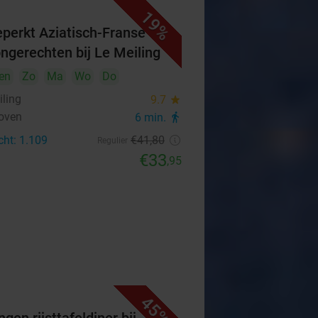
19%
perkt Aziatisch-Franse
ongerechten bij Le Meiling
en
Zo
Ma
Wo
Do
iling
9.7
star
oven
6 min.
directions_walk
cht: 1.109
€41
,80
Regulier
€33
,95
45%