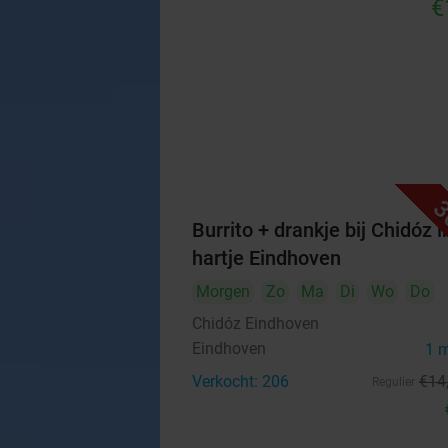
€
3
Burrito + drankje bij Chidóz i
hartje Eindhoven
Morgen
Zo
Ma
Di
Wo
Do
Chidóz Eindhoven
Eindhoven
1 
Verkocht: 206
€14
Regulier