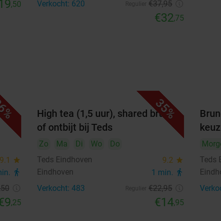
19
Verkocht: 620
€37
,95
,50
Regulier
€32
,75
6%
35%
n
High tea (1,5 uur), shared brunch
Brun
of ontbijt bij Teds
keuz
Zo
Ma
Di
Wo
Do
Morg
Teds Eindhoven
Teds 
9.1
star
9.2
star
Eindhoven
Eindh
min.
directions_walk
1 min.
directions_walk
,50
Verkocht: 483
€22
,95
Verko
Regulier
€9
€14
,25
,95