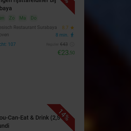
gen rijsttafeldiner bij
baya
en
Zo
Ma
Do
esisch Restaurant Surabaya
8.7
star
oven
8 min.
directions_walk
cht: 107
€43
Regulier
€23
,50
14%
You-Can-Eat & Drink (2,5 uur)
undi