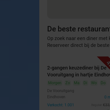
De beste restauran
Op zoek naar een diner met ko
Reserveer direct bij de best
4
2-gangen keuzediner bij De
Vooruitgang in hartje Eindh
Morgen
Zo
Ma
Di
Wo
Do
De Vooruitgang
Eindhoven
0 
Verkocht: 1.001
€33
Regulier