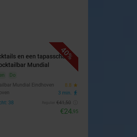
40%
cktails en een tapasschaal
Cocktailbar Mundial
en
Do
ailbar Mundial Eindhoven
8.8
star
oven
3 min.
directions_walk
cht: 38
€41
,50
Regulier
€24
,95