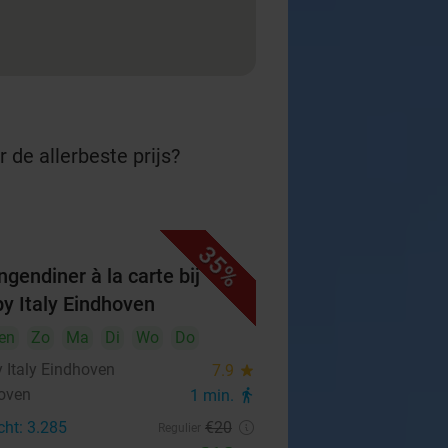
 de allerbeste prijs?
35%
ngendiner à la carte bij
y Italy Eindhoven
en
Zo
Ma
Di
Wo
Do
 Italy Eindhoven
7.9
star
oven
1 min.
directions_walk
cht: 3.285
€20
Regulier