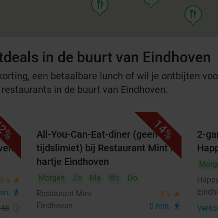
food
food
tdeals in de buurt van Eindhoven
rting, een betaalbare lunch of wil je ontbijten voor
e restaurants in de buurt van Eindhoven.
2%
14%
All-You-Can-Eat-diner (geen
2-ga
oven
tijdslimiet) bij Restaurant Mint in
Happ
hartje Eindhoven
Morg
Morgen
Zo
Ma
Wo
Do
Happy
9.6
star
Eindh
min.
directions_walk
Restaurant Mint
8.9
star
Eindhoven
0 min.
directions_walk
,45
Verko