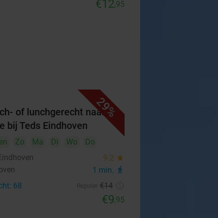
€12
,95
29%
ch- of lunchgerecht naar
e bij Teds Eindhoven
en
Zo
Ma
Di
Wo
Do
Eindhoven
9.2
star
oven
1 min.
directions_walk
cht: 68
€14
Regulier
€9
,95