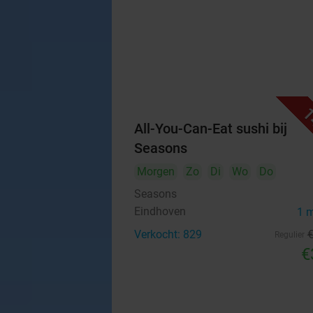
1
All-You-Can-Eat sushi bij
Seasons
Morgen
Zo
Di
Wo
Do
Seasons
Eindhoven
1 
Verkocht: 829
Regulier
€