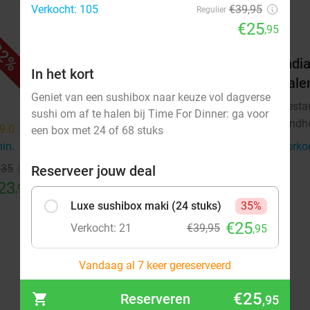
Verkocht: 105
€39,95
Regulier
€25
,95
2%
32%
4-gangen shared dining-diner +
India
In het kort
brood vooraf bij Winston Bistro
hale
Geniet van een sushibox naar keuze vol dagverse
Morgen
Zo
Do
Resta
sushi om af te halen bij Time For Dinner: ga voor
Eindh
Winston Bistro
9.0
star
9.5
star
een box met 24 of 68 stuks
Eindhoven
min.
directions_walk
4 min.
directions_walk
Verko
€35
Verkocht: 42
€55
Reserveer jouw deal
Regulier
23
€37
,95
,50
Luxe sushibox maki (24 stuks)
35%
€25
Verkocht: 21
€39,95
,95
Vandaag al 7 keer gereserveerd
Sushibox (68 stuks)
48%
€25
Reserveren
€41
,95
Verkocht: 84
€79,95
,95