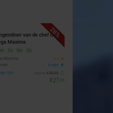
28%
ngendiner van de chef bij
ega Maxima
en
Zo
Wo
Do
ga Maxima
9.0
star
oven
4 min.
directions_walk
cht: 191
€38
,95
Regulier
€27
,95