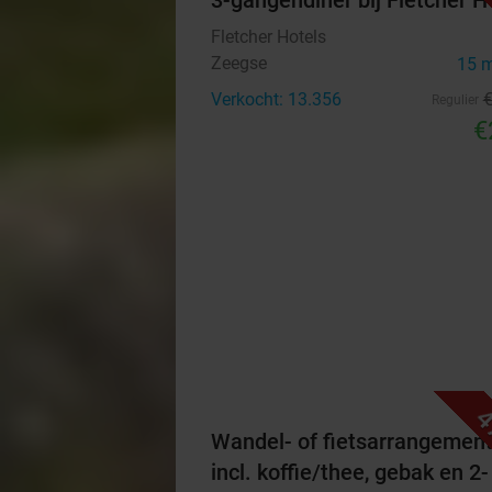
3-gangendiner bij Fletcher H
Fletcher Hotels
Zeegse
15 
Verkocht: 13.356
Regulier
€
4
Wandel- of fietsarrangemen
incl. koffie/thee, gebak en 2-