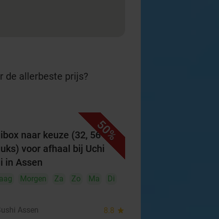
 de allerbeste prijs?
50%
ibox naar keuze (32, 56 of
tuks) voor afhaal bij Uchi
i in Assen
aag
Morgen
Za
Zo
Ma
Di
Sushi Assen
8.8
star