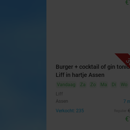
€
3
Burger + cocktail of gin tonic 
Liff in hartje Assen
Vandaag
Za
Zo
Ma
Di
Wo
Liff
Assen
7 
Verkocht: 235
Regulier
€