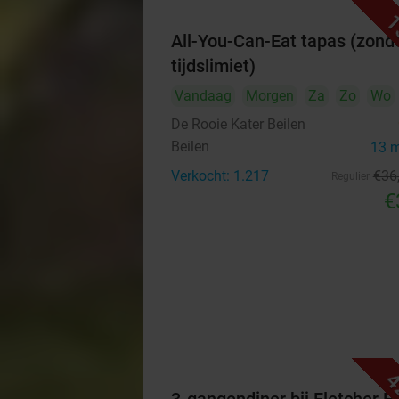
1
All-You-Can-Eat tapas (zond
tijdslimiet)
Vandaag
Morgen
Za
Zo
Wo
De Rooie Kater Beilen
Beilen
13 
Verkocht: 1.217
€36
Regulier
€
4