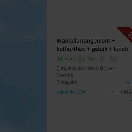
3
Wandelarrangement +
koffie/thee + gebak + lunch
Morgen
Zo
Ma
Di
Wo
Bungalowpark Het Hart van
Drenthe
Zwiggelte
8 
Verkocht: 334
€13
Regulier