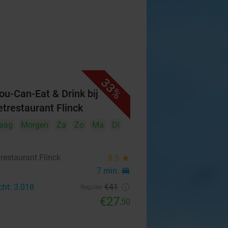
33%
You-Can-Eat & Drink bij
etrestaurant Flinck
aag
Morgen
Za
Zo
Ma
Di
restaurant Flinck
8.5
star
n
7 min.
directions_car
cht: 3.018
€41
Regulier
€27
,50