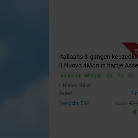
4
Italiaans 3-gangen keuzedine
Il Nuovo 4Mori in hartje Ass
Vandaag
Morgen
Za
Zo
Wo
Il Nuovo 4Mori
Assen
7 
Verkocht: 532
€31
Regulier
€