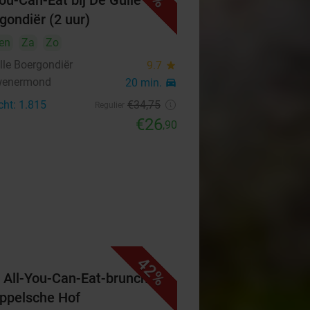
You-Can-Eat bij De Gulle
gondiër (2 uur)
en
Za
Zo
lle Boergondiër
9.7
star
wenermond
20 min.
directions_car
cht: 1.815
€34
,75
Regulier
€26
,90
42%
 All-You-Can-Eat-brunch bij
ppelsche Hof