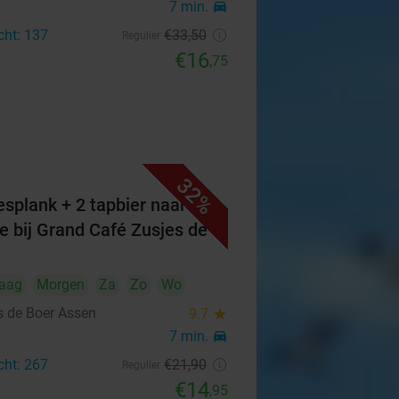
n
7 min.
directions_car
cht: 137
€33
,50
Regulier
€16
,75
32%
esplank + 2 tapbier naar
e bij Grand Café Zusjes de
aag
Morgen
Za
Zo
Wo
s de Boer Assen
9.7
star
n
7 min.
directions_car
cht: 267
€21
,90
Regulier
€14
,95