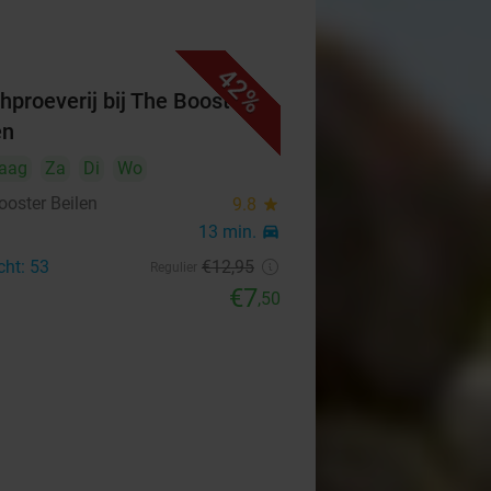
42%
hproeverij bij The Booster
en
aag
Za
Di
Wo
ooster Beilen
9.8
star
n
13 min.
directions_car
cht: 53
€12
,95
Regulier
€7
,50