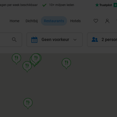
agen per week beschikbaar
10+ miljoen leden
Home
Dichtbij
Restaurants
Hotels
calendar
Geen voorkeur
2 perso
food
food
food
food
food
food
food
food
food