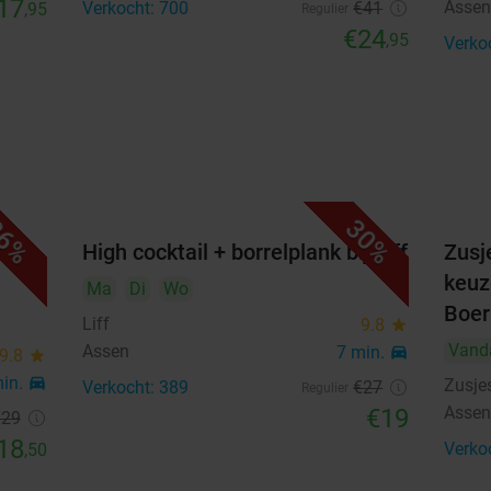
17
Asse
Verkocht: 700
€41
,95
Regulier
€24
,95
Verko
6%
30%
bij
High cocktail + borrelplank bij Liff
Zusj
keuz
Ma
Di
Wo
Boer
Liff
9.8
star
Vand
Assen
7 min.
directions_car
9.8
star
min.
directions_car
Zusje
Verkocht: 389
€27
Regulier
Asse
€19
€29
18
Verko
,50