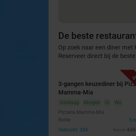
De beste restauran
Op zoek naar een diner met ko
Reserveer direct bij de beste
4
3-gangen keuzediner bij Pizz
Mamma-Mia
Vandaag
Morgen
Di
Wo
Pizzeria Mamma-Mia
Rolde
5 
Verkocht: 334
€30
Regulier