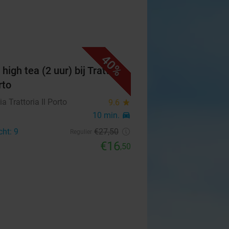
40%
high tea (2 uur) bij Trattoria
rto
ia Trattoria Il Porto
9.6
star
n
10 min.
directions_car
cht: 9
€27
,50
Regulier
€16
,50