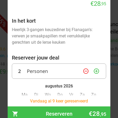
€28
,95
5%
42%
In het kort
Lunchproeverij bij The Booster
Lunc
Heerlijk 3-gangen keuzediner bij Flanagan's:
Beilen
Beil
verwen je smaakpapillen met verrukkelijke
Vandaag
Za
Vand
gerechten uit de Ierse keuken
The Booster Beilen
The B
9.6
star
9.8
star
Beilen
Beile
min.
directions_car
13 min.
directions_car
Reserveer jouw deal
€18
Verkocht: 339
€12
,95
Verko
Regulier
€9
2
Personen
remove_circle_outline
€7
add_circle_outline
,95
,50
augustus 2026
Ma
Di
Wo
Do
Vr
Za
Zo
Vandaag al 9 keer gereserveerd
1
2
€28
Reserveren
,95