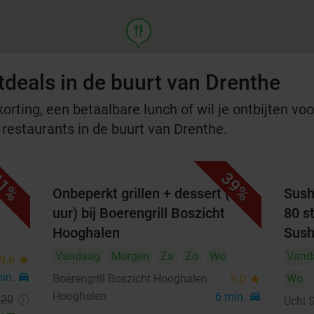
food
tdeals in de buurt van Drenthe
rting, een betaalbare lunch of wil je ontbijten voor
 restaurants in de buurt van Drenthe.
1%
39%
eria
Onbeperkt grillen + dessert (2,5
Sush
uur) bij Boerengrill Boszicht
80 s
Hooghalen
Sush
Vandaag
Morgen
Za
Zo
Wo
Vand
9.6
star
min.
directions_car
Boerengrill Boszicht Hooghalen
Wo
9.0
star
Hooghalen
6 min.
directions_car
,20
Uchi 