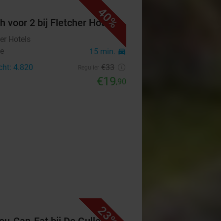
40%
h voor 2 bij Fletcher Hotels
er Hotels
e
15 min.
directions_car
cht: 4.820
€33
Regulier
€19
,90
23%