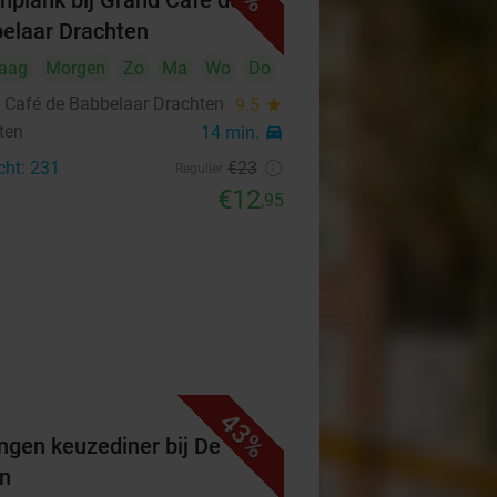
hplank bij Grand Café de
elaar Drachten
aag
Morgen
Zo
Ma
Wo
Do
 Café de Babbelaar Drachten
9.5
star
ten
14 min.
directions_car
cht: 231
€23
Regulier
€12
,95
43%
ngen keuzediner bij De
n