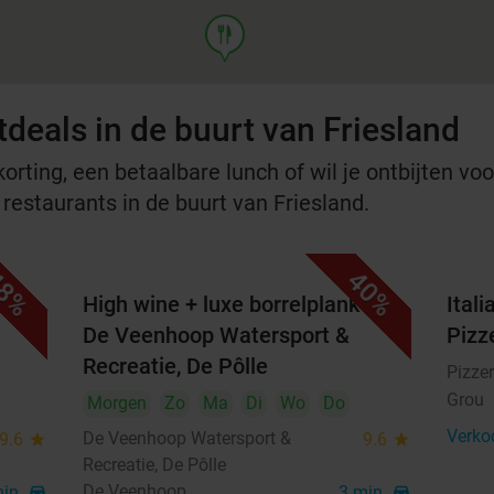
food
deals in de buurt van Friesland
rting, een betaalbare lunch of wil je ontbijten voor
 restaurants in de buurt van Friesland.
8%
40%
t
High wine + luxe borrelplank bij
Ital
De Veenhoop Watersport &
Pizz
Recreatie, De Pôlle
Pizzer
Grou
Morgen
Zo
Ma
Di
Wo
Do
Verko
De Veenhoop Watersport &
9.6
star
9.6
star
Recreatie, De Pôlle
De Veenhoop
min.
directions_car
3 min.
directions_car