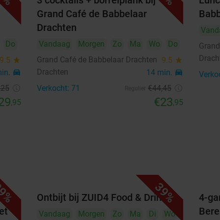
 bij
3 cocktails + borrelplank bij
Lunc
1
2
Grand Café de Babbelaar
Babb
Drachten
Vand
3
4
5
6
7
8
9
Do
Vandaag
Morgen
Zo
Ma
Wo
Do
Grand
10
11
12
13
14
15
16
Drach
Grand Café de Babbelaar Drachten
9.5
star
9.5
star
Drachten
min.
directions_car
14 min.
directions_car
17
18
19
20
21
22
23
Verko
,25
Verkocht: 71
€44
,45
Regulier
24
25
26
27
28
29
30
29
€23
,95
,95
31
Highlights
Multideal:
4-gangendiner of -lunch €42,95
9%
39%
r
Ontbijt bij ZUID4 Food & Drinks
4-ga
5-gangendiner of -lunch €49,95
et
Bere
6-gangendiner of -lunch €56,95
Vandaag
Morgen
Zo
Ma
Di
Wo