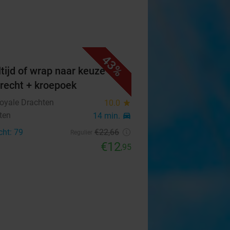
43%
tijd of wrap naar keuze +
erecht + kroepoek
Royale Drachten
10.0
star
ten
14 min.
directions_car
cht: 79
€22
,66
Regulier
€12
,95