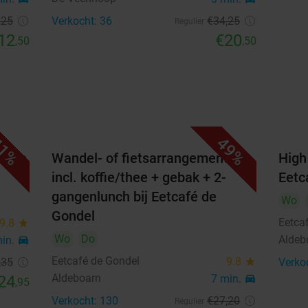
,25
Verkocht: 36
€34
,25
Regulier
12
€20
,50
,50
1%
49%
artje
Wandel- of fietsarrangement
High
incl. koffie/thee + gebak + 2-
Eetc
gangenlunch bij Eetcafé de
Wo
Gondel
Eetca
9.8
star
Wo
Do
Aldeb
min.
directions_car
Eetcafé de Gondel
9.8
star
,35
Verko
Aldeboarn
24
7 min.
directions_car
,95
Verkocht: 130
€27
,20
Regulier