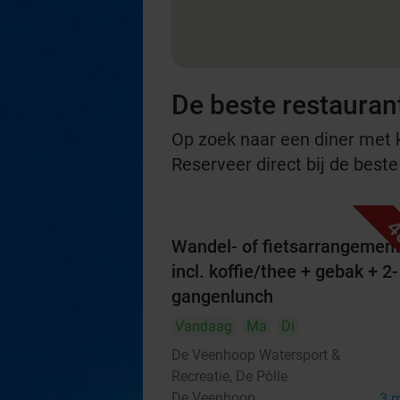
De beste restaurant
Op zoek naar een diner met ko
Reserveer direct bij de beste
4
Wandel- of fietsarrangemen
incl. koffie/thee + gebak + 2-
gangenlunch
Vandaag
Ma
Di
De Veenhoop Watersport &
Recreatie, De Pôlle
De Veenhoop
3 