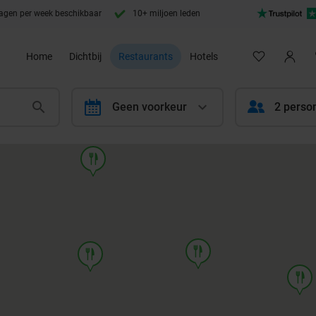
agen per week beschikbaar
10+ miljoen leden
Home
Dichtbij
Restaurants
Hotels
calendar
Geen voorkeur
2 perso
food
food
food
food