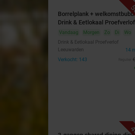
5
Borrelplank + welkomstbubbe
Drink & Eetlokaal Proefverlof
Vandaag
Morgen
Zo
Di
Wo
Drink & Eetlokaal Proefverlof
Leeuwarden
14 
Verkocht: 143
Regulier
4