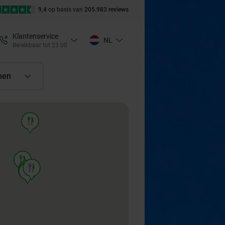
9,4
op basis van
205.983 reviews
Klantenservice
NL
Bereikbaar tot 23:00
nen
food
food
food
food
food
food
food