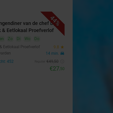
44%
ngendiner van de chef bij
k & Eetlokaal Proefverlof
en
Zo
Di
Wo
Do
& Eetlokaal Proefverlof
9.8
star
warden
14 min.
directions_car
cht: 452
€49
,50
Regulier
€27
,50