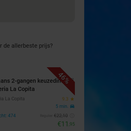
 de allerbeste prijs?
46%
iaans 2-gangen keuzediner bij
eria La Copita
ia La Copita
9.3
star
5 min.
directions_car
cht: 474
€22
,10
Regulier
€11
,95