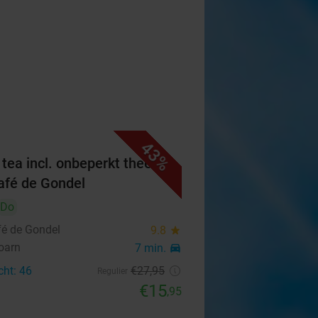
43%
 tea incl. onbeperkt thee bij
afé de Gondel
Do
fé de Gondel
9.8
star
oarn
7 min.
directions_car
cht: 46
€27
,95
Regulier
€15
,95