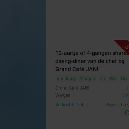
3
12-uurtje of 4-gangen share
dining-diner van de chef bij
Grand Café JAN!
Vandaag
Morgen
Zo
Wo
Do
Grand Café JAN!
1
Wergea
7 
Verkocht: 154
€57
Regulier
€