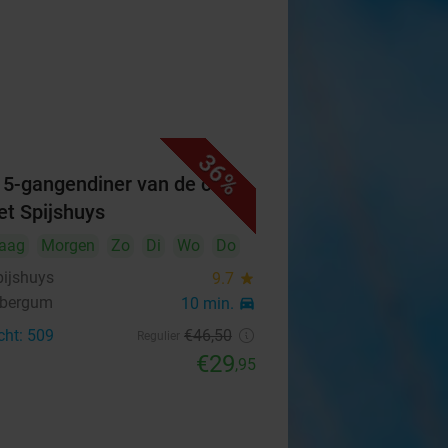
36%
f 5-gangendiner van de chef
Het Spijshuys
aag
Morgen
Zo
Di
Wo
Do
pijshuys
9.7
star
nbergum
10 min.
directions_car
cht: 509
€46
,50
Regulier
€29
,95