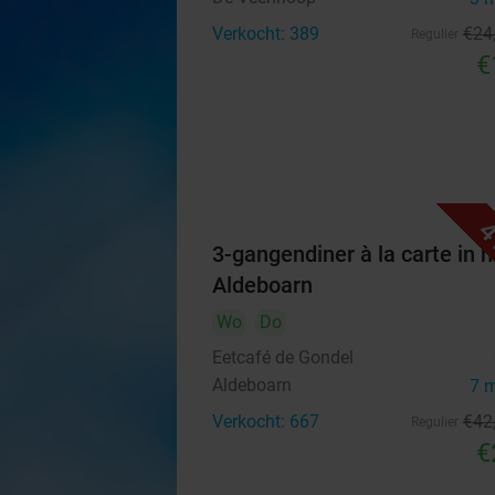
Verkocht: 389
€24
Regulier
€
4
3-gangendiner à la carte in h
Aldeboarn
Wo
Do
Eetcafé de Gondel
Aldeboarn
7 
Verkocht: 667
€42
Regulier
€