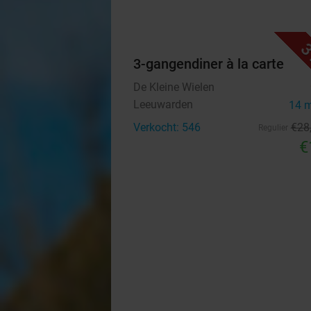
3
3-gangendiner à la carte
De Kleine Wielen
Leeuwarden
14 
Verkocht: 546
€28
Regulier
€