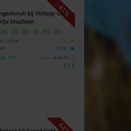
41%
ngenlunch bij Vintage Coffee
artje Drachten
aag
Zo
Ma
Di
Wo
Do
ge Coffee
9.7
star
ten
14 min.
directions_car
cht: 278
€18
,70
Regulier
€11
44%