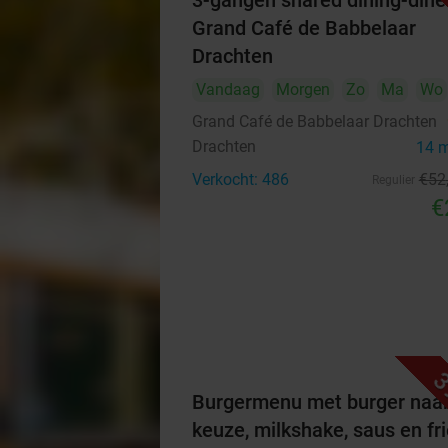
3-gangen shared dining-diner
Grand Café de Babbelaar
Drachten
Vandaag
Morgen
Zo
Ma
Wo
Grand Café de Babbelaar Drachten
Drachten
14 
Verkocht: 486
€52
Regulier
€
3
Burgermenu met burger naa
keuze, milkshake, saus en fri