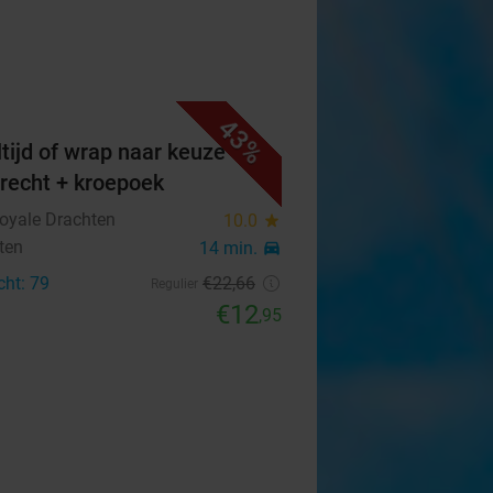
43%
tijd of wrap naar keuze +
erecht + kroepoek
Royale Drachten
10.0
star
ten
14 min.
directions_car
cht: 79
€22
,66
Regulier
€12
,95