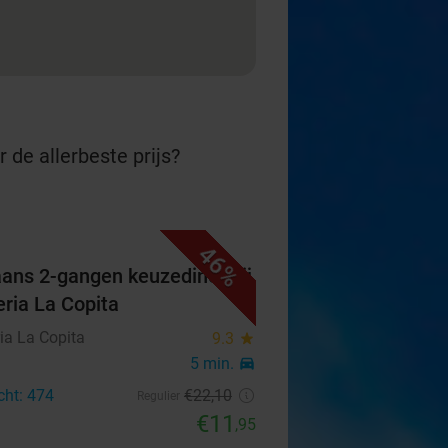
 de allerbeste prijs?
46%
iaans 2-gangen keuzediner bij
eria La Copita
ia La Copita
9.3
star
5 min.
directions_car
cht: 474
€22
,10
Regulier
€11
,95