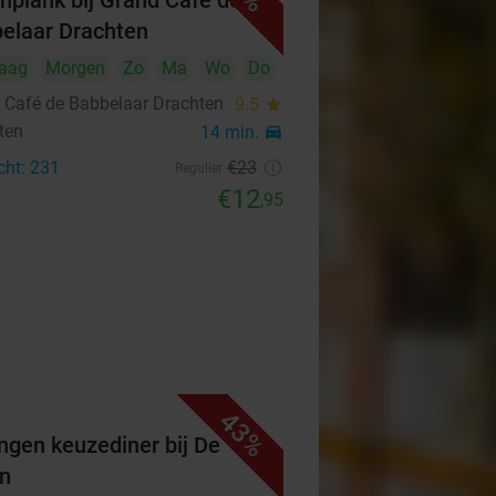
hplank bij Grand Café de
elaar Drachten
aag
Morgen
Zo
Ma
Wo
Do
 Café de Babbelaar Drachten
9.5
star
ten
14 min.
directions_car
cht: 231
€23
Regulier
€12
,95
43%
ngen keuzediner bij De
n