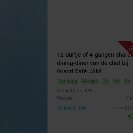
3
12-uurtje of 4-gangen share
dining-diner van de chef bij
Grand Café JAN!
Vandaag
Morgen
Zo
Wo
Do
Grand Café JAN!
1
Wergea
7 
Verkocht: 154
€57
Regulier
€