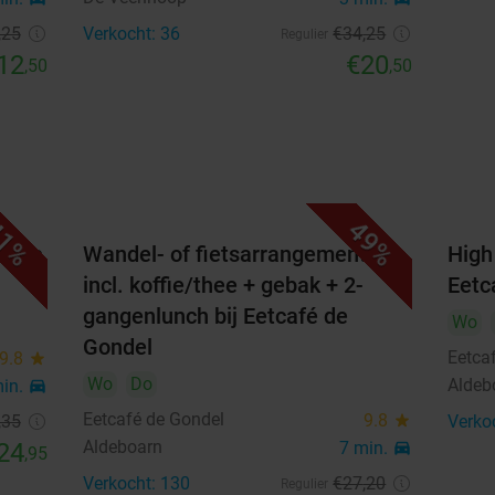
,25
Verkocht: 36
€34
,25
Regulier
12
€20
,50
,50
1%
49%
artje
Wandel- of fietsarrangement
High
incl. koffie/thee + gebak + 2-
Eetc
gangenlunch bij Eetcafé de
Wo
Gondel
Eetca
9.8
star
Wo
Do
Aldeb
min.
directions_car
Eetcafé de Gondel
9.8
star
,35
Verko
Aldeboarn
24
7 min.
directions_car
,95
Verkocht: 130
€27
,20
Regulier