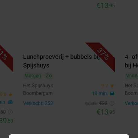
€13
,95
1%
37%
d
Lunchproeverij + bubbels bij Het
4- o
Spijshuys
bij 
Morgen
Zo
Vand
Het Spijshuys
Het S
9.7
star
Boornbergum
Boor
10 min.
directions_car
0.0
star
min.
directions_car
Verkocht: 252
€22
Verko
Regulier
€13
,50
,95
39
,50