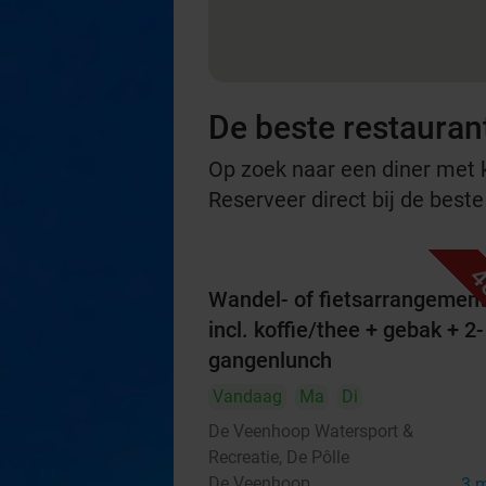
De beste restaurant
Op zoek naar een diner met ko
Reserveer direct bij de beste
4
Wandel- of fietsarrangemen
incl. koffie/thee + gebak + 2-
gangenlunch
Vandaag
Ma
Di
De Veenhoop Watersport &
Recreatie, De Pôlle
De Veenhoop
3 