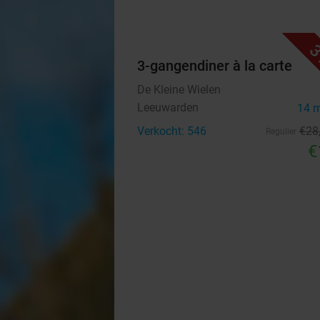
3
3-gangendiner à la carte
De Kleine Wielen
Leeuwarden
14 
Verkocht: 546
€28
Regulier
€