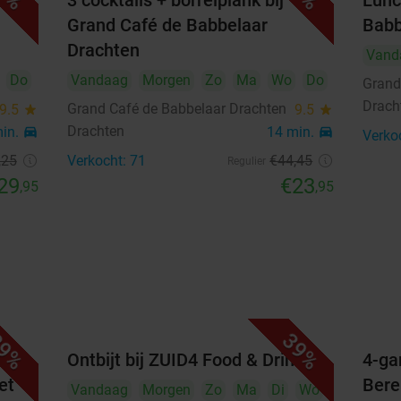
 bij
3 cocktails + borrelplank bij
Lunc
Grand Café de Babbelaar
Babb
31
Drachten
Vand
september 2026
Do
Vandaag
Morgen
Zo
Ma
Wo
Do
Grand
Ma
Di
Wo
Do
Vr
Za
Zo
Drach
Grand Café de Babbelaar Drachten
9.5
star
9.5
star
Drachten
min.
directions_car
14 min.
directions_car
Verko
1
2
3
4
5
6
,25
Verkocht: 71
€44
,45
Regulier
29
€23
7
8
9
10
11
12
13
,95
,95
14
15
16
17
18
19
20
21
22
23
24
25
26
27
28
29
30
9%
39%
oktober 2026
r
Ontbijt bij ZUID4 Food & Drinks
4-ga
Ma
Di
Wo
Do
Vr
Za
Zo
et
Bere
Vandaag
Morgen
Zo
Ma
Di
Wo