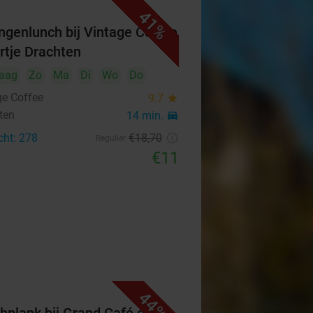
41%
ngenlunch bij Vintage Coffee
artje Drachten
aag
Zo
Ma
Di
Wo
Do
ge Coffee
9.7
star
ten
14 min.
directions_car
cht: 278
€18
,70
Regulier
€11
44%