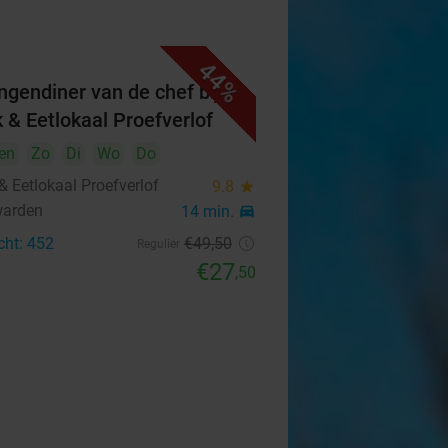
44%
ngendiner van de chef bij
k & Eetlokaal Proefverlof
en
Zo
Di
Wo
Do
& Eetlokaal Proefverlof
9.8
star
warden
14 min.
directions_car
cht: 452
€49
,50
Regulier
€27
,50