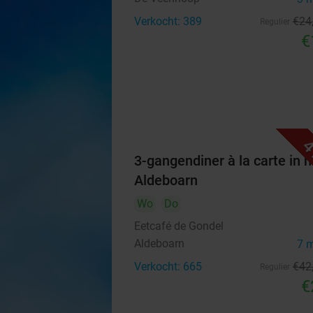
Verkocht: 389
€24
Regulier
€
4
3-gangendiner à la carte in h
Aldeboarn
Wo
Do
Eetcafé de Gondel
Aldeboarn
7 
Verkocht: 665
€42
Regulier
€