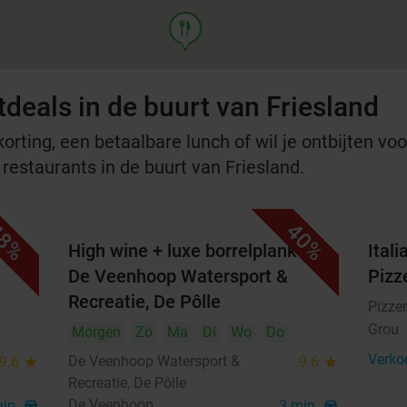
food
deals in de buurt van Friesland
rting, een betaalbare lunch of wil je ontbijten voor
 restaurants in de buurt van Friesland.
8%
40%
t
High wine + luxe borrelplank bij
Ital
De Veenhoop Watersport &
Pizz
Recreatie, De Pôlle
Pizzer
Grou
Morgen
Zo
Ma
Di
Wo
Do
Verko
De Veenhoop Watersport &
9.6
star
9.6
star
Recreatie, De Pôlle
De Veenhoop
min.
directions_car
3 min.
directions_car