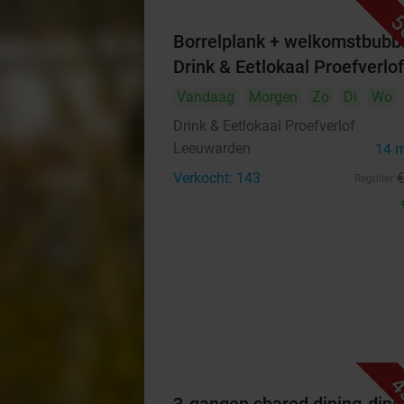
5
Borrelplank + welkomstbubbe
Drink & Eetlokaal Proefverlof
Vandaag
Morgen
Zo
Di
Wo
Drink & Eetlokaal Proefverlof
Leeuwarden
14 
Verkocht: 143
Regulier
4