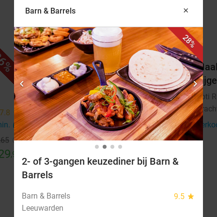
×
Barn & Barrels
28%
6%
40%
&
Maaltijd voor 1 persoon of 2
Maal
personen om af te halen bij
bijg
chevron_left
chevron_right
Kwaliteitsslagerij De Schrans
Roti 
Drach
Morgen
Zo
Ma
Di
Wo
Do
7.8
star
min.
directions_car
Verko
Kwaliteitsslagerij De Schrans
9.6
star
Leeuwarden
14 min.
directions_car
,65
29
Verkocht: 279
€12
,50
,95
Regulier
2- of 3-gangen keuzediner bij Barn &
€7
,50
Barrels
Barn & Barrels
9.5
star
Leeuwarden