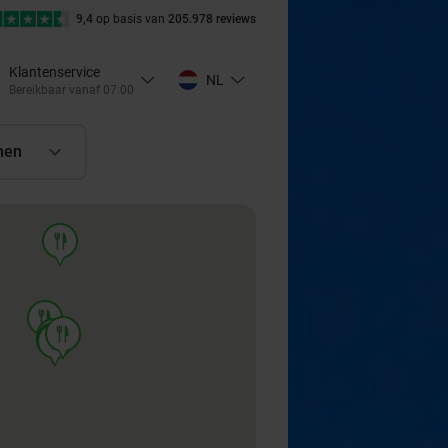
9,4
op basis van
205.978 reviews
Klantenservice
NL
Bereikbaar vanaf 07:00
nen
food
food
food
food
food
food
food