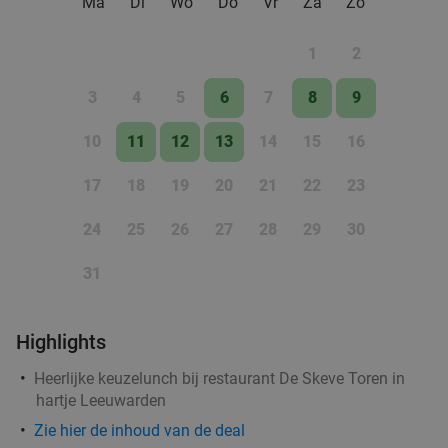
Ma
Di
Wo
Do
Vr
Za
Zo
food
1
2
3
4
5
6
7
8
9
10
11
12
13
14
15
16
17
18
19
20
21
22
23
24
25
26
27
28
29
30
31
Highlights
Heerlijke keuzelunch bij restaurant De Skeve Toren in
hartje Leeuwarden
Zie hier de inhoud van de deal