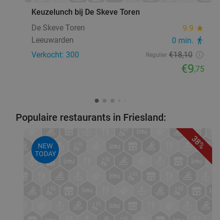
Keuzelunch bij De Skeve Toren
De Skeve Toren
9.9
star
Leeuwarden
0 min.
directions_walk
Verkocht: 300
€18
,10
Regulier
€9
,75
Populaire restaurants in Friesland:
38%
NEW
TODAY