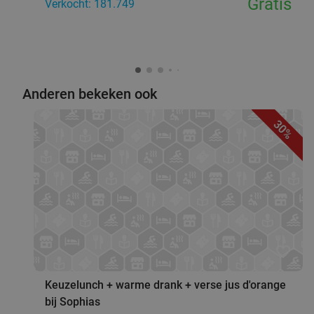
Gratis
Verkocht: 181.749
Anderen bekeken ook
30%
favorite_border
Keuzelunch + warme drank + verse jus d'orange
bij Sophias