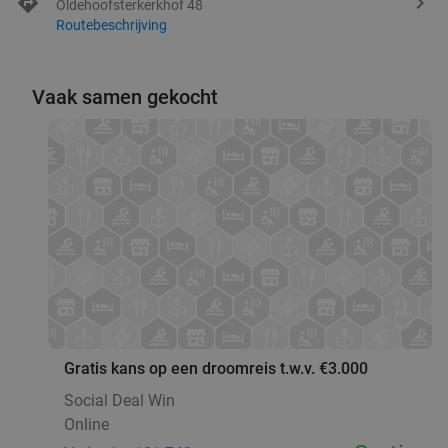
Oldehoofsterkerkhof 48
Routebeschrijving
Vaak samen gekocht
favorite_border
Gratis kans op een droomreis t.w.v. €3.000
Social Deal Win
Online