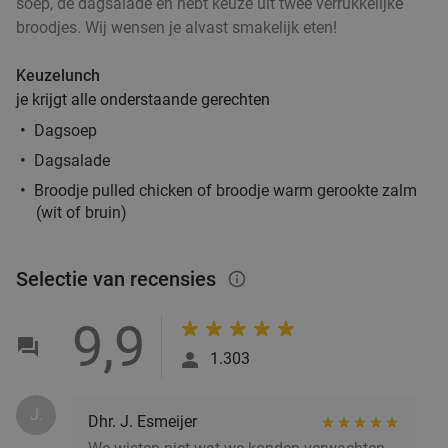
soep, de dagsalade en hebt keuze uit twee verrukkelijke
broodjes. Wij wensen je alvast smakelijk eten!
Keuzelunch
je krijgt alle onderstaande gerechten
Dagsoep
Dagsalade
Broodje pulled chicken of broodje warm gerookte zalm
(wit of bruin)
Selectie van recensies
info_outlined
9,9
1.303
J.
Dhr. J. Esmeijer