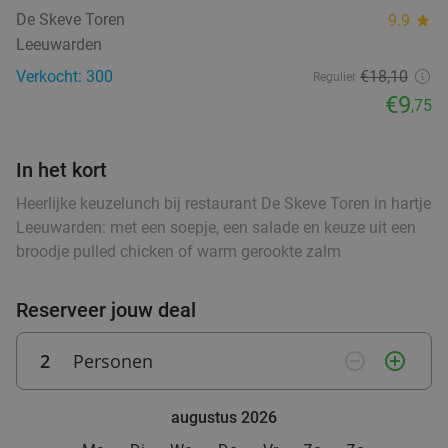
De Skeve Toren
9.9
star
Vandaag
Morgen
Wo
Leeuwarden
Hof van Oldeberkoop
9.6
star
Verkocht: 300
€18,10
Regulier
food
food
Oldeberkoop
27 min.
directions_car
€9
,75
food
Verkocht: 513
€59
,90
Regulier
€34
,95
In het kort
Heerlijke keuzelunch bij restaurant De Skeve Toren in hartje
food
Leeuwarden: met een soepje, een salade en keuze uit een
broodje pulled chicken of warm gerookte zalm
3-gangen keuzediner bij Heerlijkheid
44%
Vandaag
Morgen
Za
Zo
Wo
Reserveer jouw deal
Heerlijkheid
9.7
star
Marum
28 min.
directions_car
2
Personen
remove_circle_outline
add_circle_outline
Verkocht: 256
€42
,20
Regulier
€23
,50
food
augustus 2026