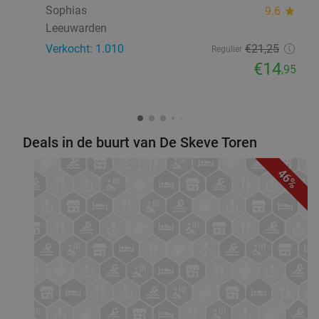
Sophias
9.6
star
Leeuwarden
Verkocht: 1.010
€21
,25
Regulier
€14
,95
Deals in de buurt van De Skeve Toren
46%
favorite_border