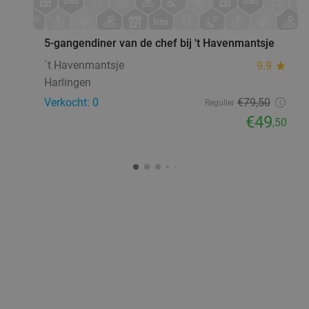
favorite_border
5-gangendiner van de chef bij 't Havenmantsje
´t Havenmantsje
9.9
star
Harlingen
Verkocht: 0
€79
,50
Regulier
€49
,50