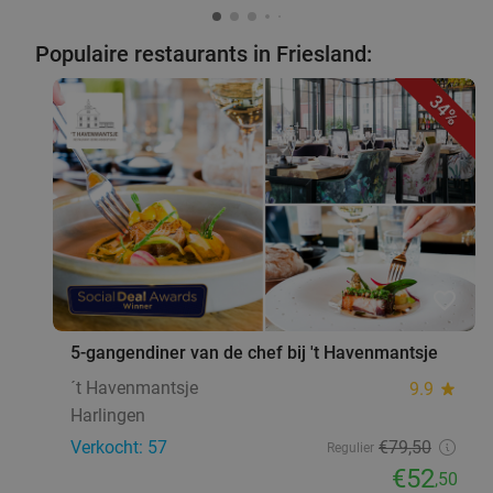
Populaire restaurants in Friesland:
34%
favorite_border
5-gangendiner van de chef bij 't Havenmantsje
´t Havenmantsje
9.9
star
Harlingen
Verkocht: 57
€79
,50
Regulier
€52
,50