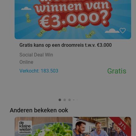
favorite_border
Gratis kans op een droomreis t.w.v. €3.000
Social Deal Win
Online
Gratis
Verkocht: 183.503
Anderen bekeken ook
31%