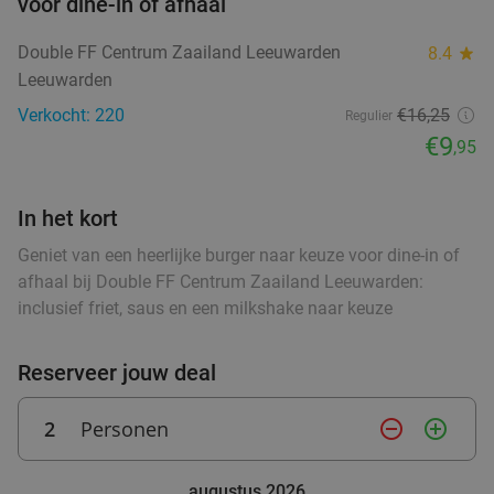
voor dine-in of afhaal
Wo
Do
Double FF Centrum Zaailand Leeuwarden
8.4
star
Hof van Oldeberkoop
9.6
star
Leeuwarden
food
food
Oldeberkoop
27 min.
directions_car
Verkocht: 220
€16,25
Regulier
food
Verkocht: 515
€59
,90
€9
Regulier
,95
€34
,95
In het kort
food
Geniet van een heerlijke burger naar keuze voor dine-in of
3-gangen keuzediner bij Heerlijkheid
44%
afhaal bij Double FF Centrum Zaailand Leeuwarden:
inclusief friet, saus en een milkshake naar keuze
Vandaag
Morgen
Zo
Wo
Do
Heerlijkheid
9.7
star
Reserveer jouw deal
Marum
28 min.
directions_car
Verkocht: 260
€42
,20
Regulier
2
Personen
remove_circle_outline
add_circle_outline
€23
,50
food
augustus 2026