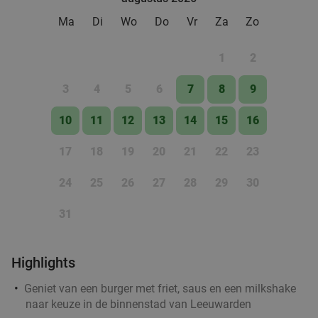
food
Ma
Di
Wo
Do
Vr
Za
Zo
1
2
3
4
5
6
7
8
9
10
11
12
13
14
15
16
17
18
19
20
21
22
23
24
25
26
27
28
29
30
31
Highlights
Geniet van een burger met friet, saus en een milkshake
naar keuze in de binnenstad van Leeuwarden