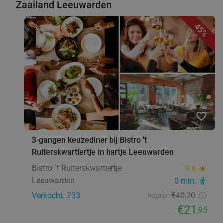
Zaailand Leeuwarden
45%
favorite_border
3-gangen keuzediner bij Bistro 't
Ruiterskwartiertje in hartje Leeuwarden
Bistro ´t Ruiterskwartiertje
9.6
star
Leeuwarden
0 min.
directions_walk
Verkocht: 233
€40
,20
Regulier
€21
,95