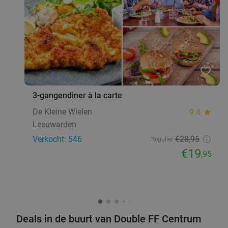
favorite_border
3-gangendiner à la carte
De Kleine Wielen
9.4
star
Leeuwarden
Verkocht: 546
€28
,95
Regulier
€19
,95
Deals in de buurt van Double FF Centrum