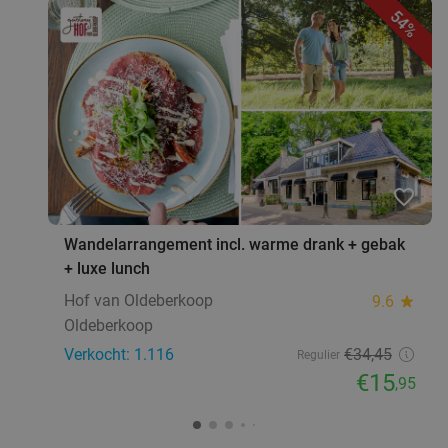
54%
favorite_border
Wandelarrangement incl. warme drank + gebak
+ luxe lunch
Hof van Oldeberkoop
9.6
star
Oldeberkoop
Verkocht: 1.116
€34
,45
Regulier
€15
,95