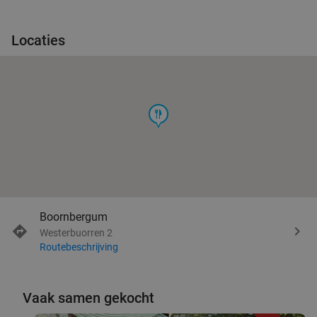
Locaties
food
Boornbergum
Westerbuorren 2
Routebeschrijving
Vaak samen gekocht