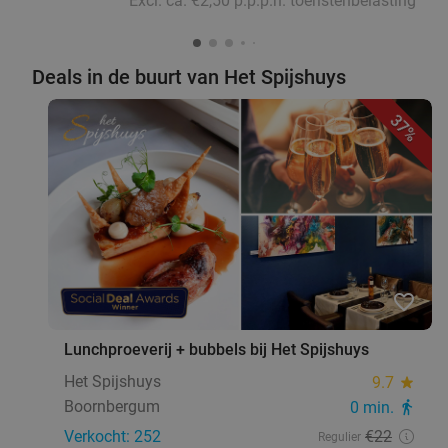
Excl. ca. €2,50 p.p.p.n. toeristenbelasting
Deals in de buurt van Het Spijshuys
37%
favorite_border
Lunchproeverij + bubbels bij Het Spijshuys
Het Spijshuys
9.7
star
Boornbergum
0 min.
directions_walk
Verkocht: 252
€22
Regulier