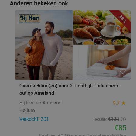
Anderen bekeken ook
38%
favorite_border
Overnachting(en) voor 2 + ontbijt + late check-
out op Ameland
Bij Hen op Ameland
9.7
star
Hollum
Verkocht: 201
€138
Regulier
€85