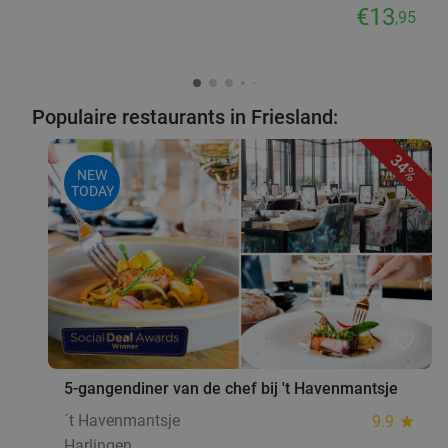
€13
,95
Populaire restaurants in Friesland:
34%
NEW
TODAY
favorite_border
5-gangendiner van de chef bij 't Havenmantsje
´t Havenmantsje
9.9
star
Harlingen