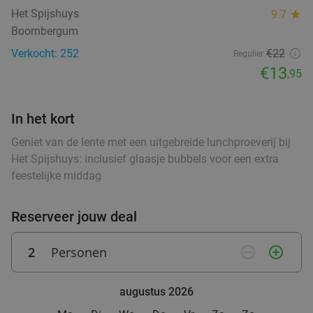
Het Spijshuys
9.7
star
Wo
Boornbergum
Hof van Oldeberkoop
9.6
star
Verkocht: 252
€22
Regulier
food
food
Oldeberkoop
27 min.
directions_car
€13
,95
food
Verkocht: 515
€59
,90
Regulier
€34
,95
In het kort
Geniet van de lente met een uitgebreide lunchproeverij bij
food
Het Spijshuys: inclusief glaasje bubbels voor een extra
feestelijke middag
3-gangen keuzediner bij Heerlijkheid
44%
Vandaag
Morgen
Za
Zo
Wo
Reserveer jouw deal
Heerlijkheid
9.7
star
Marum
28 min.
directions_car
2
Personen
remove_circle_outline
add_circle_outline
Verkocht: 256
€42
,20
Regulier
€23
,50
food
augustus 2026