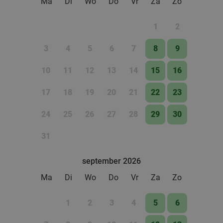
Ma
Di
Wo
Do
Vr
Za
Zo
food
1
2
3
4
5
6
7
8
9
10
11
12
13
14
15
16
17
18
19
20
21
22
23
24
25
26
27
28
29
30
31
september 2026
Ma
Di
Wo
Do
Vr
Za
Zo
1
2
3
4
5
6