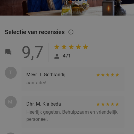
Selectie van recensies
info_outlined
9,7
471
T.
Mevr. T. Gerbrandij
aanrader!
M.
Dhr. M. Klaibeda
Heerlijk gegeten. Behulpzaam en vriendelijk
personeel.