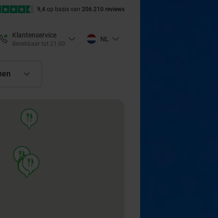
9,4
op basis van
206.210 reviews
Klantenservice
NL
Bereikbaar tot 21:00
nen
food
food
food
food
food
food
food