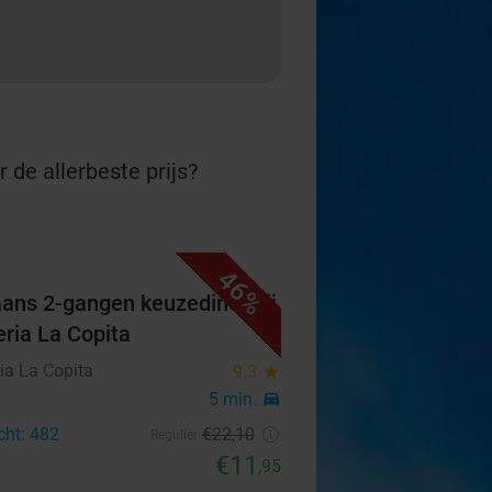
 de allerbeste prijs?
46%
iaans 2-gangen keuzediner bij
eria La Copita
ia La Copita
9.3
star
5 min.
directions_car
cht: 482
€22
,10
Regulier
€11
,95