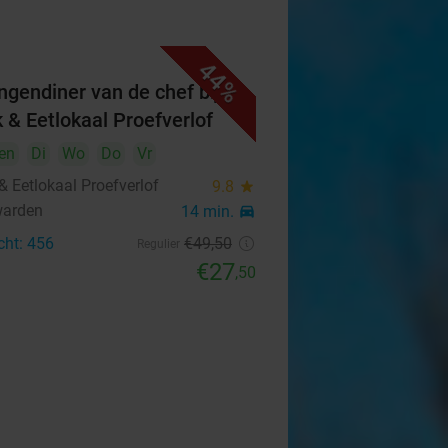
44%
ngendiner van de chef bij
k & Eetlokaal Proefverlof
en
Di
Wo
Do
Vr
& Eetlokaal Proefverlof
9.8
star
warden
14 min.
directions_car
cht: 456
€49
,50
Regulier
€27
,50