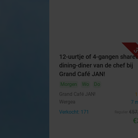
3
12-uurtje of 4-gangen share
dining-diner van de chef bij
Grand Café JAN!
Morgen
Wo
Do
Grand Café JAN!
1
Wergea
7 
Verkocht: 171
€57
Regulier
€