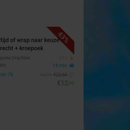
43%
tijd of wrap naar keuze +
erecht + kroepoek
Royale Drachten
10.0
star
ten
14 min.
directions_car
cht: 79
€22
,66
Regulier
€12
,95