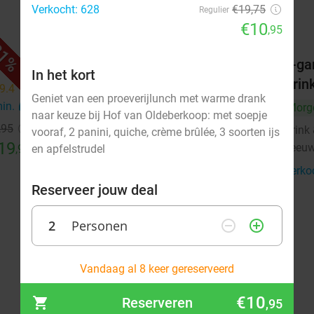
Verkocht: 628
€19,75
Regulier
€10
,95
1%
46%
Wandel- of fietsarrangement
3-ga
In het kort
incl. warme drank + lekkernij + 2-
Drin
9.4
star
Geniet van een proeverijlunch met warme drank
gangen keuzelunch in
min.
directions_car
Morg
naar keuze bij Hof van Oldeberkoop: met soepje
Leeuwarden
,95
Drink 
vooraf, 2 panini, quiche, crème brûlée, 3 soorten ijs
19
Ma
Di
Wo
Do
Vr
Leeu
,95
en apfelstrudel
De Kleine Wielen
9.4
star
Verko
Leeuwarden
14 min.
directions_car
Reserveer jouw deal
Verkocht: 92
€25
,70
Regulier
2
Personen
remove_circle_outline
add_circle_outline
€13
,95
augustus 2026
Vandaag al 8 keer gereserveerd
Ma
Di
Wo
Do
Vr
Za
Zo
€10
Reserveren
,95