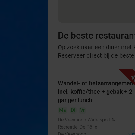
De beste restaurant
Op zoek naar een diner met ko
Reserveer direct bij de beste
4
Wandel- of fietsarrangemen
incl. koffie/thee + gebak + 2-
gangenlunch
Ma
Di
Vr
De Veenhoop Watersport &
Recreatie, De Pôlle
De Veenhoop
3 