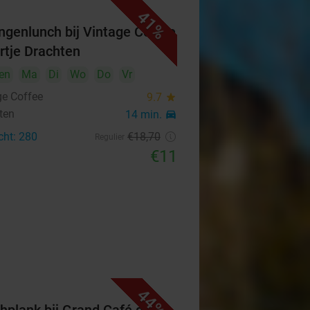
41%
ngenlunch bij Vintage Coffee
artje Drachten
en
Ma
Di
Wo
Do
Vr
ge Coffee
9.7
star
ten
14 min.
directions_car
cht: 280
€18
,70
Regulier
€11
44%