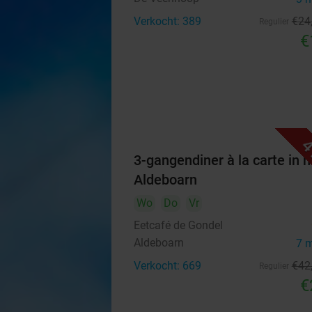
Verkocht: 389
€24
Regulier
€
4
3-gangendiner à la carte in h
Aldeboarn
Wo
Do
Vr
Eetcafé de Gondel
Aldeboarn
7 
Verkocht: 669
€42
Regulier
€