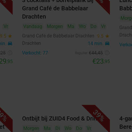
 bij
3 cocktails + borrelplank bij
Lunc
14
15
16
17
18
19
20
Grand Café de Babbelaar
Babb
21
22
23
24
25
26
27
Drachten
Morg
Vr
Vandaag
Morgen
Ma
Wo
Do
Vr
Grand
28
29
30
Drach
Grand Café de Babbelaar Drachten
9.5
star
9.5
star
Drachten
min.
directions_car
14 min.
directions_car
Verko
Highlights
,25
Verkocht: 77
€44
,45
Regulier
Geniet van een proeverijlunch die voelt als lunch
29
€23
,95
,95
en high tea in één
Zie
hier
de inhoud van de deal
Schuif aan bij Hof van Oldeberkoop en laat je
verwennen met hartige én zoete lekkernijen
Kies een warme drank naar wens, zoals koffie,
thee, cappuccino of warme chocomel
9%
39%
Proef van een soepje vooraf, gevolgd door
r
Ontbijt bij ZUID4 Food & Drinks
4-ga
panini's en quiche
et
Bere
Morgen
Ma
Di
Wo
Do
Vr
Sluit af met een dessertproeverij met crème