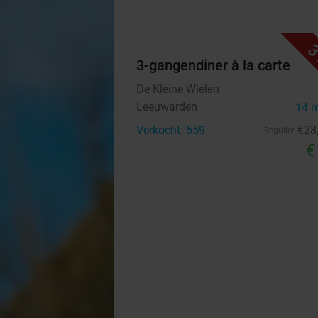
3
3-gangendiner à la carte
De Kleine Wielen
Leeuwarden
14 
Verkocht: 559
€28
Regulier
€