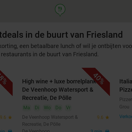
food
deals in de buurt van Friesland
rting, een betaalbare lunch of wil je ontbijten voor
 restaurants in de buurt van Friesland.
8%
40%
t
High wine + luxe borrelplank bij
Ital
De Veenhoop Watersport &
Pizz
Recreatie, De Pôlle
Pizzer
Grou
Ma
Di
Wo
Do
Vr
Verko
De Veenhoop Watersport &
9.6
star
9.6
star
Recreatie, De Pôlle
De Veenhoop
min.
directions_car
3 min.
directions_car