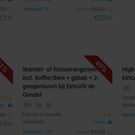
,25
Verkocht: 36
€34
,25
Regulier
12
€20
,50
,50
1%
49%
artje
Wandel- of fietsarrangement
High
incl. koffie/thee + gebak + 2-
Eetc
gangenlunch bij Eetcafé de
Wo
Gondel
Eetca
9.8
star
Wo
Do
Vr
Aldeb
min.
directions_car
Eetcafé de Gondel
9.8
star
,35
Verko
Aldeboarn
24
7 min.
directions_car
,95
Verkocht: 130
€27
,20
Regulier