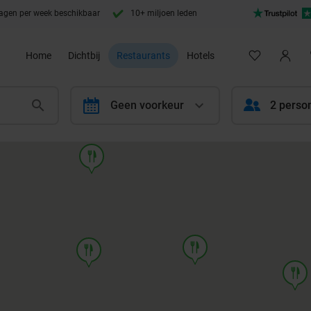
agen per week beschikbaar
10+ miljoen leden
Home
Dichtbij
Restaurants
Hotels
calendar
Geen voorkeur
2 perso
food
food
food
food