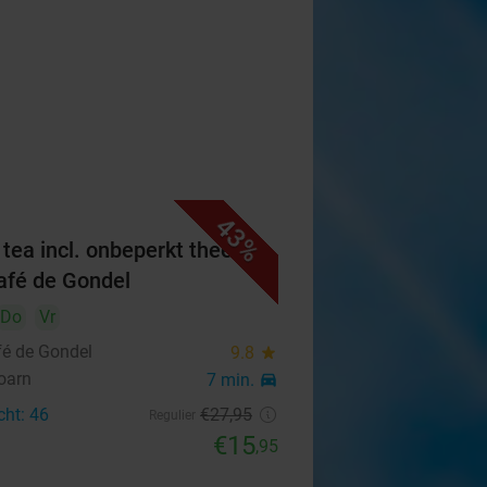
43%
 tea incl. onbeperkt thee bij
afé de Gondel
Do
Vr
fé de Gondel
9.8
star
oarn
7 min.
directions_car
cht: 46
€27
,95
Regulier
€15
,95