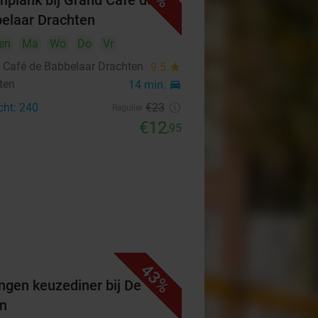
hplank bij Grand Café de
elaar Drachten
en
Ma
Wo
Do
Vr
 Café de Babbelaar Drachten
9.5
star
ten
14 min.
directions_car
cht: 240
€23
Regulier
€12
,95
43%
ngen keuzediner bij De
n