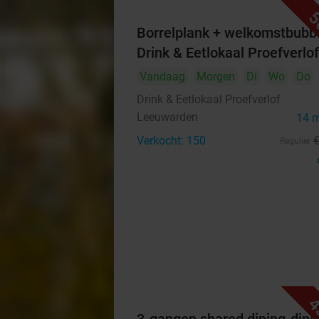
5
Borrelplank + welkomstbubbe
Drink & Eetlokaal Proefverlof
Vandaag
Morgen
Di
Wo
Do
Drink & Eetlokaal Proefverlof
Leeuwarden
14 
Verkocht: 150
Regulier
4