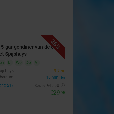
36%
f 5-gangendiner van de chef
Het Spijshuys
en
Di
Wo
Do
Vr
pijshuys
9.7
star
nbergum
10 min.
directions_car
cht: 517
€46
,50
Regulier
€29
,95