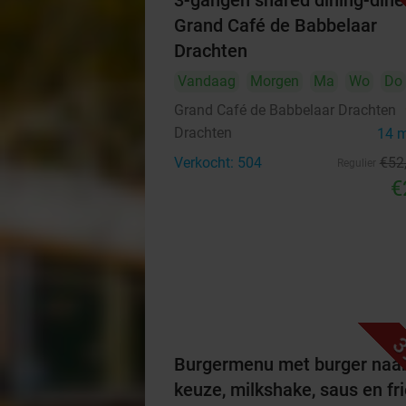
3-gangen shared dining-diner
Grand Café de Babbelaar
Drachten
Vandaag
Morgen
Ma
Wo
Do
Grand Café de Babbelaar Drachten
Drachten
14 
Verkocht: 504
€52
Regulier
€
3
Burgermenu met burger naa
keuze, milkshake, saus en fri