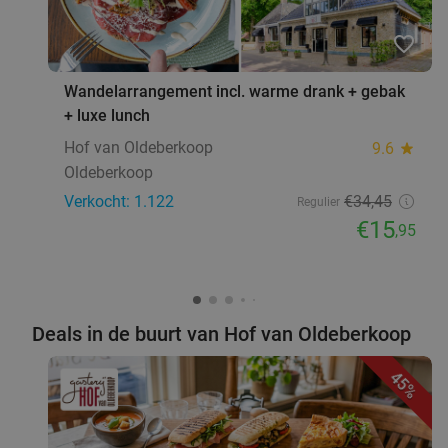
favorite_border
Wandelarrangement incl. warme drank + gebak
+ luxe lunch
Hof van Oldeberkoop
9.6
star
Oldeberkoop
Verkocht: 1.122
€34
,45
Regulier
€15
,95
Deals in de buurt van Hof van Oldeberkoop
45%