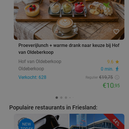
favorite_border
Proeverijlunch + warme drank naar keuze bij Hof
van Oldeberkoop
Hof van Oldeberkoop
9.6
star
Oldeberkoop
0 min.
directions_walk
Verkocht: 628
€19
,75
Regulier
€10
,95
Populaire restaurants in Friesland:
44%
NEW
TODAY