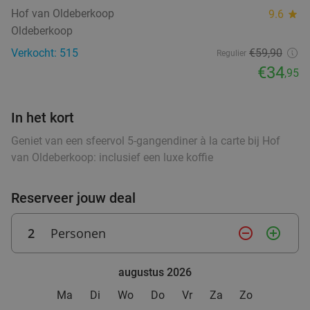
Hof van Oldeberkoop
9.6
star
Wo
Do
Vr
Za
Oldeberkoop
Hof van Oldeberkoop
9.6
star
Verkocht: 515
€59,90
Regulier
food
food
Oldeberkoop
27 min.
directions_car
€34
,95
food
Verkocht: 515
€59
,90
Regulier
€34
,95
In het kort
Geniet van een sfeervol 5-gangendiner à la carte bij Hof
food
van Oldeberkoop: inclusief een luxe koffie
3-gangen keuzediner bij Heerlijkheid
44%
Reserveer jouw deal
Vandaag
Wo
Do
Vr
Za
Heerlijkheid
9.7
star
2
Personen
remove_circle_outline
add_circle_outline
Marum
28 min.
directions_car
Verkocht: 268
€42
,20
Regulier
augustus 2026
€23
,50
food
Ma
Di
Wo
Do
Vr
Za
Zo