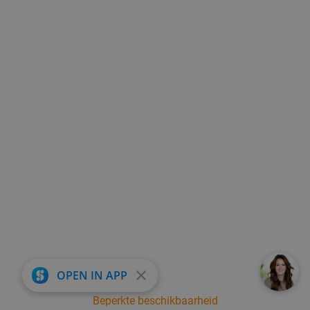
close
OPEN IN APP
Beperkte beschikbaarheid