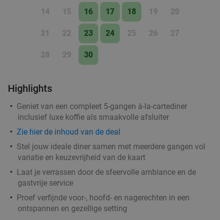
14
15
16
17
18
19
20
21
22
23
24
25
26
27
28
29
30
Highlights
Geniet van een compleet 5-gangen à-la-cartediner
inclusief luxe koffie als smaakvolle afsluiter
Zie hier de inhoud van de deal
Stel jouw ideale diner samen met meerdere gangen vol
variatie en keuzevrijheid van de kaart
Laat je verrassen door de sfeervolle ambiance en de
gastvrije service
Proef verfijnde voor-, hoofd- en nagerechten in een
ontspannen en gezellige setting