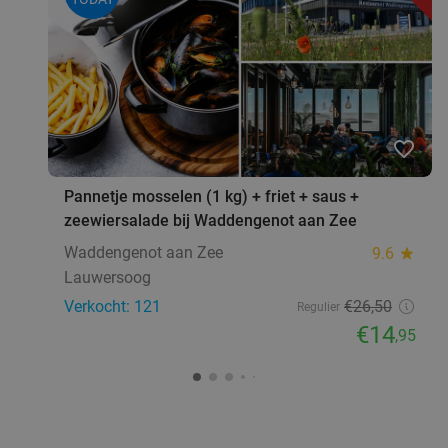
favorite_border
Pannetje mosselen (1 kg) + friet + saus +
zeewiersalade bij Waddengenot aan Zee
Waddengenot aan Zee
9.6
star
Lauwersoog
Verkocht: 121
€26
,50
Regulier
€14
,95