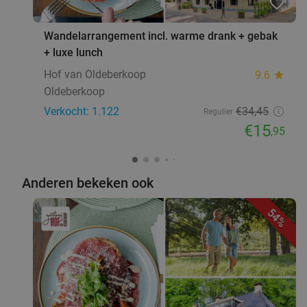
favorite_border
Wandelarrangement incl. warme drank + gebak
+ luxe lunch
Hof van Oldeberkoop
9.6
star
Oldeberkoop
Verkocht: 1.122
€34
,45
Regulier
€15
,95
Anderen bekeken ook
54%