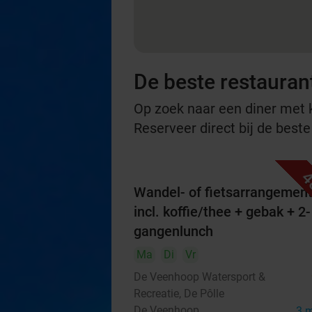
De beste restaurant
Op zoek naar een diner met ko
Reserveer direct bij de beste
4
Wandel- of fietsarrangemen
incl. koffie/thee + gebak + 2-
gangenlunch
Ma
Di
Vr
De Veenhoop Watersport &
Recreatie, De Pôlle
De Veenhoop
3 