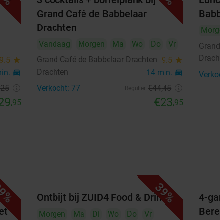
 bij
3 cocktails + borrelplank bij
Lunc
Grand Café de Babbelaar
Babb
10
11
12
13
14
15
16
Drachten
Morg
17
18
19
20
21
22
23
Vandaag
Morgen
Ma
Wo
Do
Vr
Grand
Drach
Grand Café de Babbelaar Drachten
9.5
star
9.5
star
24
25
26
27
28
29
30
Drachten
min.
directions_car
14 min.
directions_car
Verko
31
,25
Verkocht: 77
€44
,45
Regulier
29
€23
,95
,95
september 2026
Ma
Di
Wo
Do
Vr
Za
Zo
1
2
3
4
5
6
7
8
9
10
11
12
13
9%
39%
14
15
16
17
18
19
20
r
Ontbijt bij ZUID4 Food & Drinks
4-ga
et
Bere
Morgen
Ma
Di
Wo
Do
Vr
21
22
23
24
25
26
27