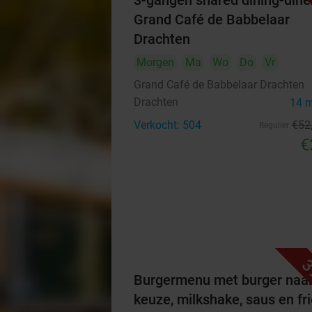
3-gangen shared dining-diner
Grand Café de Babbelaar
Drachten
Morgen
Ma
Wo
Do
Vr
Grand Café de Babbelaar Drachten
Drachten
14 
Verkocht: 504
€52
Regulier
€
3
Burgermenu met burger naa
keuze, milkshake, saus en fri