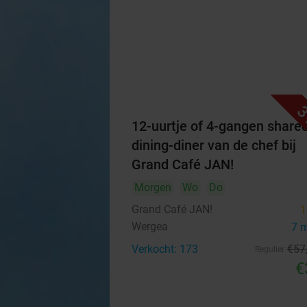
3
12-uurtje of 4-gangen share
dining-diner van de chef bij
Grand Café JAN!
Morgen
Wo
Do
Grand Café JAN!
1
Wergea
7 
Verkocht: 173
€57
Regulier
€