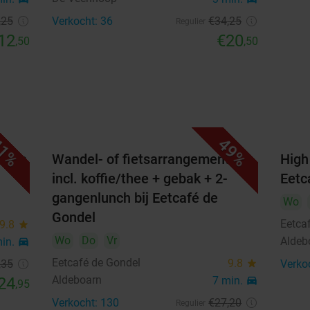
,25
Verkocht: 36
€34
,25
Regulier
12
€20
,50
,50
1%
49%
artje
Wandel- of fietsarrangement
High
incl. koffie/thee + gebak + 2-
Eetc
gangenlunch bij Eetcafé de
Wo
Gondel
Eetca
9.8
star
Wo
Do
Vr
Aldeb
min.
directions_car
Eetcafé de Gondel
9.8
star
,35
Verko
Aldeboarn
24
7 min.
directions_car
,95
Verkocht: 130
€27
,20
Regulier