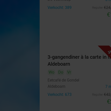
Verkocht: 389
€24
Regulier
€
4
3-gangendiner à la carte in h
Aldeboarn
Wo
Do
Vr
Eetcafé de Gondel
Aldeboarn
7 
Verkocht: 673
€42
Regulier
€