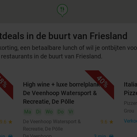
food
deals in de buurt van Friesland
rting, een betaalbare lunch of wil je ontbijten voor
 restaurants in de buurt van Friesland.
8%
40%
t
High wine + luxe borrelplank bij
Ital
De Veenhoop Watersport &
Pizz
Recreatie, De Pôlle
Pizzer
Grou
Ma
Di
Wo
Do
Vr
Verko
De Veenhoop Watersport &
9.6
star
9.6
star
Recreatie, De Pôlle
De Veenhoop
min.
directions_car
3 min.
directions_car