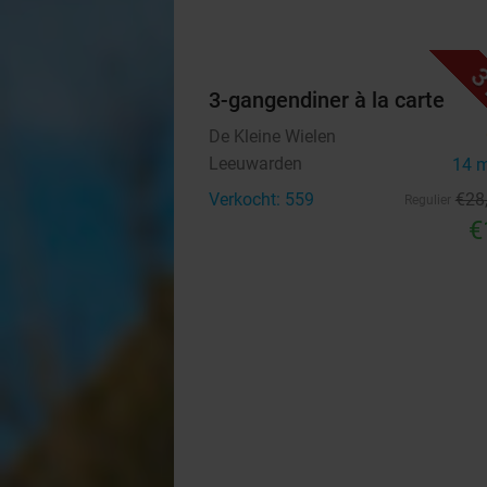
3
3-gangendiner à la carte
De Kleine Wielen
Leeuwarden
14 
Verkocht: 559
€28
Regulier
€