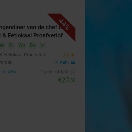
44%
ngendiner van de chef bij
k & Eetlokaal Proefverlof
en
Di
Wo
Do
Vr
& Eetlokaal Proefverlof
9.8
star
warden
14 min.
directions_car
cht: 456
€49
,50
Regulier
€27
,50