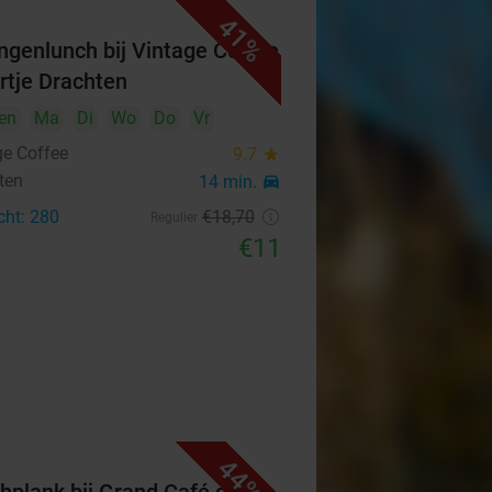
41%
ngenlunch bij Vintage Coffee
artje Drachten
en
Ma
Di
Wo
Do
Vr
ge Coffee
9.7
star
ten
14 min.
directions_car
cht: 280
€18
,70
Regulier
€11
44%