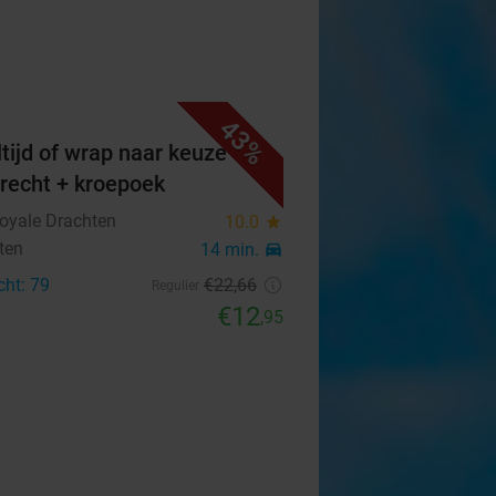
43%
tijd of wrap naar keuze +
erecht + kroepoek
Royale Drachten
10.0
star
ten
14 min.
directions_car
cht: 79
€22
,66
Regulier
€12
,95