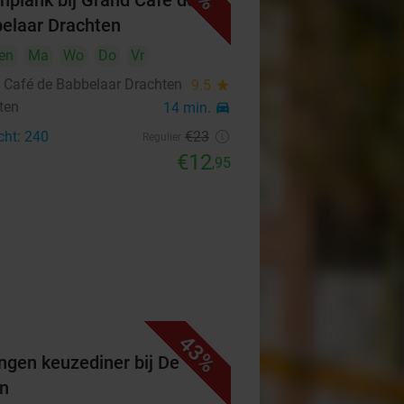
hplank bij Grand Café de
elaar Drachten
en
Ma
Wo
Do
Vr
 Café de Babbelaar Drachten
9.5
star
ten
14 min.
directions_car
cht: 240
€23
Regulier
€12
,95
43%
ngen keuzediner bij De
n