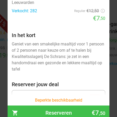
Leeuwarden
Verkocht: 282
€12,50
Regulier
€7
1%
46%
,50
Wandel- of fietsarrangement
3-ga
incl. warme drank + lekkernij + 2-
Drin
9.4
star
In het kort
gangen keuzelunch in
min.
directions_car
Morg
Geniet van een smakelijke maaltijd voor 1 persoon
Leeuwarden
,95
Drink 
of 2 personen naar keuze om af te halen bij
19
Ma
Di
Wo
Do
Vr
Leeu
,95
Kwaliteitsslagerij De Schrans: je zet in een
handomdraai een gezonde en lekkere maaltijd op
De Kleine Wielen
9.4
star
Verko
tafel
Leeuwarden
14 min.
directions_car
Verkocht: 92
€25
,70
Regulier
Reserveer jouw deal
€13
,95
Voor 1 persoon: Halve kip-
40%
Beperkte beschikbaarheid
menu
€7
€7
Verkocht: 147
Reserveren
€12,50
,50
,50