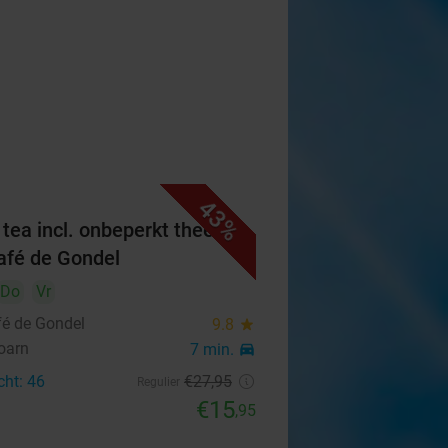
43%
 tea incl. onbeperkt thee bij
afé de Gondel
Do
Vr
fé de Gondel
9.8
star
oarn
7 min.
directions_car
cht: 46
€27
,95
Regulier
€15
,95