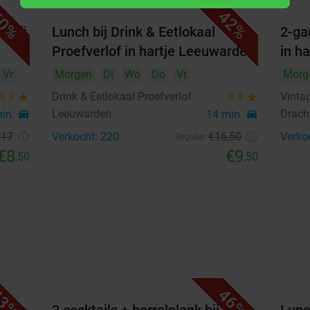
0%
42%
l bij
Lunch bij Drink & Eetlokaal
2-ga
Voor 2 personen:
40%
Proefverlof in hartje Leeuwarden
in h
Maaltijdmenu met vlees naar
keuze
Vr
Morgen
Di
Wo
Do
Vr
Morg
€12
Verkocht: 135
€20,95
,50
Drink & Eetlokaal Proefverlof
Vinta
9.8
star
9.8
star
Leeuwarden
Drach
min.
directions_car
14 min.
directions_car
€17
Verkocht: 220
€16
,50
Verko
Regulier
Beschikbaarheid
€8
€9
,50
,50
2
Vouchers
remove_circle_outline
add_circle_outline
augustus 2026
Ma
Di
Wo
Do
Vr
Za
Zo
1
2
3%
46%
3
4
5
6
7
8
9