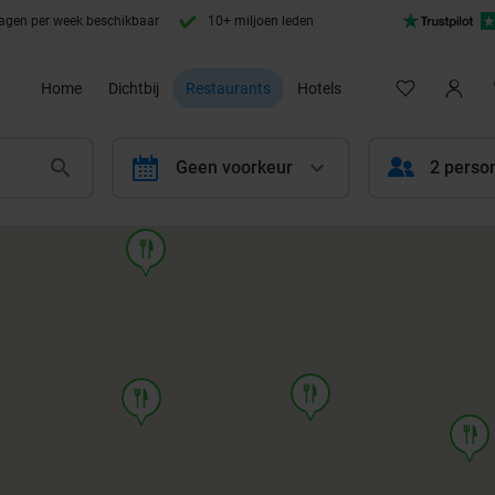
agen per week beschikbaar
10+ miljoen leden
Home
Dichtbij
Restaurants
Hotels
calendar
Geen voorkeur
2 perso
food
food
food
food