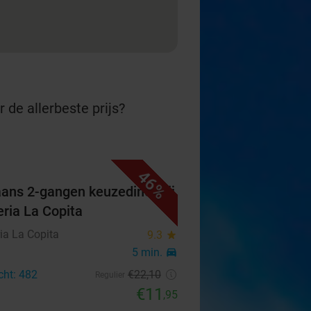
 de allerbeste prijs?
46%
iaans 2-gangen keuzediner bij
eria La Copita
ia La Copita
9.3
star
5 min.
directions_car
cht: 482
€22
,10
Regulier
€11
,95