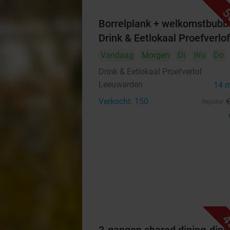
5
Borrelplank + welkomstbubbe
Drink & Eetlokaal Proefverlof
Vandaag
Morgen
Di
Wo
Do
Drink & Eetlokaal Proefverlof
Leeuwarden
14 
Verkocht: 150
Regulier
4