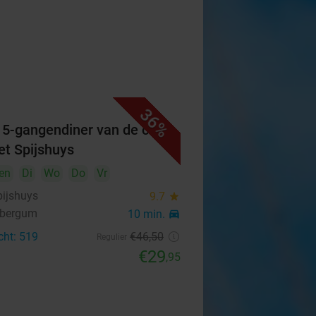
36%
f 5-gangendiner van de chef
Het Spijshuys
en
Di
Wo
Do
Vr
pijshuys
9.7
star
nbergum
10 min.
directions_car
cht: 519
€46
,50
Regulier
€29
,95