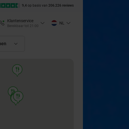
9,4
op basis van
206.226 reviews
Klantenservice
NL
Bereikbaar tot 21:00
nen
food
food
food
food
food
food
food