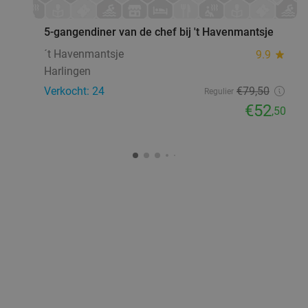
5-gangendiner van de chef bij 't Havenmantsje
´t Havenmantsje
9.9
star
Harlingen
Verkocht: 24
€79
,50
Regulier
€52
,50