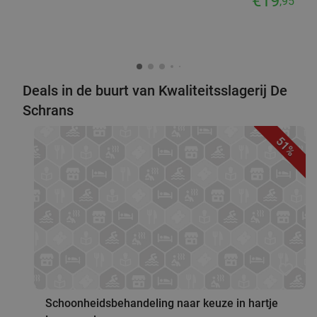
€19
,95
Deals in de buurt van Kwaliteitsslagerij De
Schrans
51%
favorite_border
Schoonheidsbehandeling naar keuze in hartje