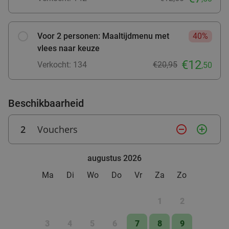
food
Voor 2 personen: Maaltijdmenu met
40%
vlees naar keuze
€12
Verkocht: 134
€20,95
,50
Beschikbaarheid
2
Vouchers
remove_circle_outline
add_circle_outline
augustus 2026
Ma
Di
Wo
Do
Vr
Za
Zo
1
2
3
4
5
6
7
8
9