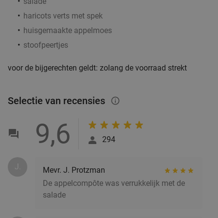
salade
haricots verts met spek
huisgemaakte appelmoes
stoofpeertjes
voor de bijgerechten geldt: zolang de voorraad strekt
Selectie van recensies
info_outlined
9,6
294
J.
Mevr. J. Protzman
De appelcompôte was verrukkelijk met de
salade