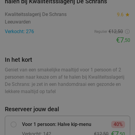
halen bij Kwaliteitsslagerij De Schrans
Vandaag
Morgen
Wo
Kwaliteitsslagerij De Schrans
9.6
star
Hof van Oldeberkoop
9.6
star
Leeuwarden
food
food
Oldeberkoop
27 min.
directions_car
Verkocht: 276
€12,50
Regulier
food
Verkocht: 515
€59
,90
€7
Regulier
,50
€34
,95
In het kort
food
Geniet van een smakelijke maaltijd voor 1 persoon of 2
3-gangen keuzediner bij Heerlijkheid
44%
personen naar keuze om af te halen bij Kwaliteitsslagerij
De Schrans: je zet in een handomdraai een gezonde en
Vandaag
Morgen
Za
Zo
Wo
lekkere maaltijd op tafel
Heerlijkheid
9.7
star
Marum
28 min.
directions_car
Reserveer jouw deal
Verkocht: 256
€42
,20
Regulier
€23
,50
Voor 1 persoon: Halve kip-menu
40%
food
€7
Verkocht: 142
€12,50
,50