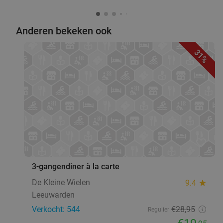
Anderen bekeken ook
31%
favorite_border
3-gangendiner à la carte
De Kleine Wielen
9.4
star
Leeuwarden
Verkocht: 544
€28
,95
Regulier