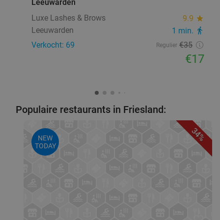
Leeuwarden
Luxe Lashes & Brows
9.9
star
Leeuwarden
1 min.
directions_walk
Verkocht: 69
€35
Regulier
€17
Populaire restaurants in Friesland:
34%
NEW
TODAY
favorite_border