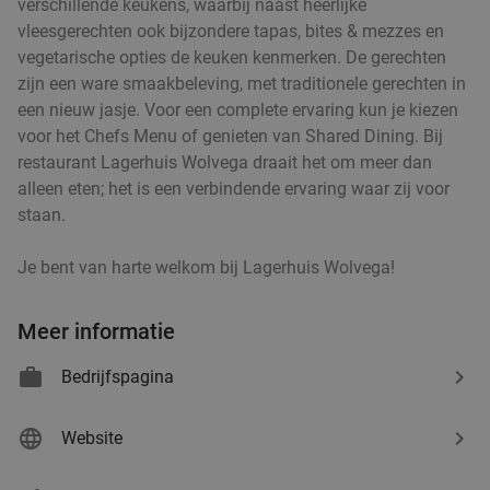
verschillende keukens, waarbij naast heerlijke
Verkocht: 958
€23
,25
Regulier
vleesgerechten ook bijzondere tapas, bites & mezzes en
€16
,95
vegetarische opties de keuken kenmerken. De gerechten
zijn een ware smaakbeleving, met traditionele gerechten in
een nieuw jasje. Voor een complete ervaring kun je kiezen
voor het Chefs Menu of genieten van Shared Dining. Bij
12-uurtje bij The Meat Room
42%
restaurant Lagerhuis Wolvega draait het om meer dan
Zo
Ma
Di
Wo
Do
alleen eten; het is een verbindende ervaring waar zij voor
The Meat Room
9.8
star
staan.
Leeuwarden
14 min.
directions_car
Je bent van harte welkom bij Lagerhuis Wolvega!
Verkocht: 381
€21
,50
Regulier
€12
,50
Meer informatie
Bedrijfspagina
Tapasdiner bij Las Tapas
27%
Vandaag
Morgen
Ma
Di
Wo
Do
Website
Las Tapas Leeuwarden
9.4
star