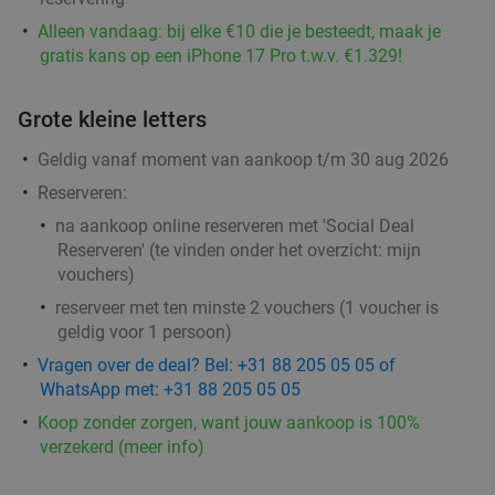
Alleen vandaag: bij elke €10 die je besteedt, maak je
Maaltijd of wrap naar keuze + bijgerecht +
43%
gratis kans op een iPhone 17 Pro t.w.v. €1.329!
kroepoek
Roti Royale Drachten
10.0
star
Grote kleine letters
Drachten
14 min.
directions_car
Geldig vanaf moment van aankoop t/m 30 aug 2026
Verkocht: 79
€22
,66
Regulier
Reserveren:
€12
,95
na aankoop online reserveren met 'Social Deal
Reserveren' (te vinden onder het overzicht:
mijn
vouchers
)
3-gangendiner à la carte
31%
reserveer met ten minste 2 vouchers (1 voucher is
geldig voor 1 persoon)
Vragen over de deal? Bel: +31 88 205 05 05 of
De Kleine Wielen
9.4
star
WhatsApp met: +31 88 205 05 05
Leeuwarden
14 min.
directions_car
Koop zonder zorgen, want jouw aankoop is 100%
Verkocht: 546
€28
,95
verzekerd (meer info)
Regulier
€19
,95