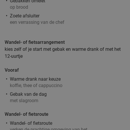
Gebakken omelet
Drachten
14 min.
directions_car
op brood
Verkocht: 278
€18
,70
Regulier
Zoete afsluiter
€11
een verrassing van de chef
3-gangen shared dining-diner bij Grand Café de
43%
Wandel- of fietsarrangement
Babbelaar Drachten
kies zelf of je start met gebak en warme drank of met het
12-uurtje
Vandaag
Morgen
Zo
Ma
Wo
Do
Grand Café de Babbelaar Drachten
9.5
star
Vooraf
Drachten
14 min.
directions_car
Warme drank naar keuze
Verkocht: 491
€52
,25
Regulier
koffie, thee of cappuccino
€29
,95
Gebak van de dag
met slagroom
Wandel- of fietsroute
Burgermenu met burger naar keuze,
39%
Wandel- of fietsroute
milkshake, saus en friet
verken de prachtige omgeving van het