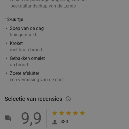
beekdallandschap van de Lende
Morgen
Zo
Ma
Di
Wo
Do
Double FF Drachten
7.2
star
12-uurtje
Drachten
14 min.
directions_car
Soep van de dag
Verkocht: 182
€16
,25
huisgemaakt
Regulier
€9
,95
Kroket
met bruin brood
Gebakken omelet
op brood
Ontbijt bij ZUID4 Food & Drinks
39%
Zoete afsluiter
Morgen
Zo
Ma
Di
Wo
Do
een verrassing van de chef
ZUID4 Food & Drinks
9.8
star
Leeuwarden
14 min.
directions_car
Selectie van recensies
info_outlined
Verkocht: 173
€14
Regulier
€8
,50
9,9
433
4-gangen keuzediner bij De Beren