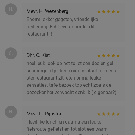
43%
H.
Mevr. H. Wezenberg
Morgen
Zo
Ma
Di
Wo
Do
Enorm lekker gegeten, vriendelijke
Restaurant De Beren Drachten
bediening. Echt een aanrader dit
9.6
star
restaurant!!!
Drachten
14 min.
directions_car
Verkocht: 1.244
€45
,80
Regulier
€25
,95
C.
Dhr. C. Kist
heel leuk. ook op het toilet een deo en gel
schuimgelletje. bediening is alsof je in een
Koffie of thee + gebak of sandwich + limonade
33%
ster restaurant zit. eten prima leuke
bij Nero coffee & foodbar
sensaties. tafelbezoek top echt zoals de
bezoeker het verwacht denk ik ( eigenaar?)
Morgen
Zo
Ma
Di
Nero Coffee & Foodbar
9.8
star
H.
Leeuwarden
14 min.
directions_car
Mevr. H. Rijpstra
Heerlijke lunch en daarna een leuke
Verkocht: 737
€8
,25
Regulier
fietsroute gefietst en tot slot een warm
€5
,50