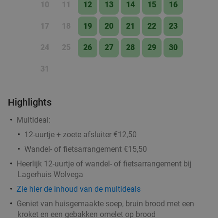
10
11
12
13
14
15
16
Grand Café JAN!
10.0
star
Wergea
7 min.
directions_car
17
18
19
20
21
22
23
Verkocht: 160
€57
,50
Regulier
24
25
26
27
28
29
30
€39
,50
31
Lunchproeverij + bubbels bij Het Spijshuys
37%
Highlights
Morgen
Zo
Multideal:
Het Spijshuys
9.7
star
12-uurtje + zoete afsluiter €12,50
Boornbergum
10 min.
directions_car
Wandel- of fietsarrangement €15,50
Verkocht: 254
€22
Regulier
Heerlijk 12-uurtje of wandel- of fietsarrangement bij
€13
,95
Lagerhuis Wolvega
Zie hier de inhoud van de multideals
Geniet van huisgemaakte soep, bruin brood met een
kroket en een gebakken omelet op brood
Caribische All-You-Can-Eat & Drink (2 uur)