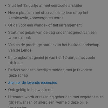
36%
Sluit het 12-uurtje af met een zoete afsluiter
Vandaag
Morgen
Zo
Do
Neem plaats in het sfeervolle interieur of op het
Taste of Paradise
7.4
star
vernieuwde, zonovergoten terras
Leeuwarden
13 min.
directions_car
Of ga voor een wandel- of fietsarrangement
Verkocht: 54
€46
,65
Regulier
Start met gebak van de dag onder het genot van een
€29
,95
warme drank
Verken de prachtige natuur van het beekdallandschap
van de Lende
Maaltijd voor 1 persoon of 2 personen om af te
40%
Bij terugkomst geniet je van het 12-uurtje met zoete
halen bij Kwaliteitsslagerij De Schrans
afsluiter
Morgen
Zo
Ma
Di
Wo
Do
Perfect voor een heerlijke middag met je favoriete
gezelschap
Kwaliteitsslagerij De Schrans
9.6
star
Zie hier de lovende recensies
Leeuwarden
14 min.
directions_car
Ook geldig in het weekend!
Verkocht: 282
€12
,50
Regulier
Uiteraard wordt er rekening gehouden met vegetariërs en
€7
,50
(di)eetwensen of allergieën, vermeld deze bij je
reservering