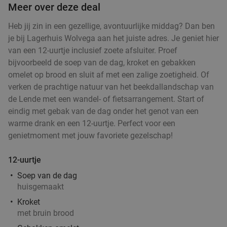
Meer over deze deal
Heb jij zin in een gezellige, avontuurlijke middag? Dan ben
3-gangendiner van de chef bij Drink & Eetlokaal
44%
je bij Lagerhuis Wolvega aan het juiste adres. Je geniet hier
Proefverlof
van een 12-uurtje inclusief zoete afsluiter. Proef
bijvoorbeeld de soep van de dag, kroket en gebakken
Zo
Di
Wo
Do
omelet op brood en sluit af met een zalige zoetigheid. Of
Drink & Eetlokaal Proefverlof
9.8
star
verken de prachtige natuur van het beekdallandschap van
Leeuwarden
14 min.
directions_car
de Lende met een wandel- of fietsarrangement. Start of
Verkocht: 454
€49
,50
Regulier
eindig met gebak van de dag onder het genot van een
€27
warme drank en een 12-uurtje. Perfect voor een
,50
genietmoment met jouw favoriete gezelschap!
12-uurtje
2-gangenlunch bij Vintage Coffee in hartje
41%
Soep van de dag
huisgemaakt
Drachten
Kroket
Zo
Ma
Di
Wo
Do
met bruin brood
Vintage Coffee
9.7
star