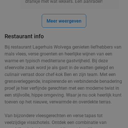
drankje met wat lekkers. Een aanrader!
Keuzelunch + warme drank + verse jus d'orange
30%
Meer weergeven
bij Sophias
Restaurant info
Morgen
Zo
Wo
Do
Sophias
9.6
star
Bij restaurant Lagerhuis Wolvega genieten liefhebbers van
Leeuwarden
14 min.
directions_car
mals vlees, verse groenten en heerlijke wijnen van een
warme en typisch mediterrane gastvrijheid. Bij deze
Verkocht: 1.031
€21
,25
Regulier
sfeervolle zaak word je als gast in de watten gelegd en
€14
,95
culinair verrast door chef-kok Ben en zijn team. Met een
grensverleggende, inspirerende en verbindende benadering
proef je hier verfijnde gerechten met een moderne twist in
een stijlvolle, hippe omgeving. Waar je nu ook heerlijk kunt
2- of 3-gangen keuzediner bij Doughpamine
27%
toeven op het nieuwe, verwarmde én overdekte terras.
Vandaag
Ma
Di
Wo
Do
Van bijzondere vleesgerechten en verse tapas tot
Doughpamine
9.7
star
veelzijdige visschotels. Ontdek een combinatie van
Leeuwarden
14 min.
directions_car