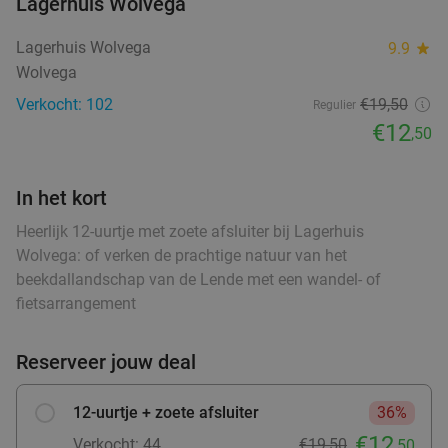
Lagerhuis Wolvega
Wandel- of fietsarrangement incl. koffie/thee +
48%
Lagerhuis Wolvega
9.9
star
gebak + 2-gangenlunch
Wolvega
Ma
Di
Verkocht: 102
€19,50
Regulier
De Veenhoop Watersport & Recreatie, De
9.6
star
€12
,50
Pôlle
De Veenhoop
3 min.
directions_car
In het kort
Verkocht: 389
€24
,25
Regulier
€12
Heerlijk 12-uurtje met zoete afsluiter bij Lagerhuis
,50
Wolvega: of verken de prachtige natuur van het
beekdallandschap van de Lende met een wandel- of
fietsarrangement
Italiaans 2-gangen keuzediner bij Pizzeria La
46%
Copita
Reserveer jouw deal
Pizzeria La Copita
9.3
star
12-uurtje + zoete afsluiter
36%
Grou
5 min.
directions_car
€12
Verkocht: 44
€19,50
,50