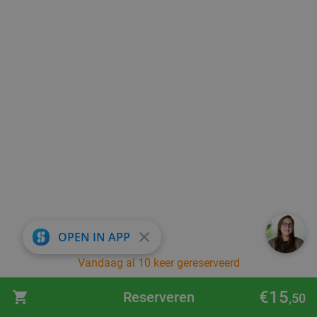
close
OPEN IN APP
Vandaag al 10 keer gereserveerd
€15
Reserveren
,50