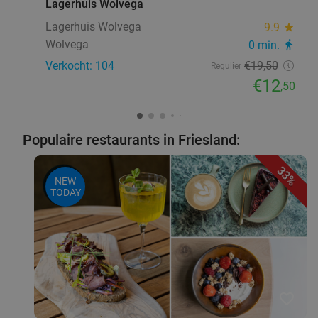
Lagerhuis Wolvega
Lagerhuis Wolvega
9.9
star
Wolvega
0 min.
directions_walk
Verkocht: 104
€19
,50
Regulier
€12
,50
Populaire restaurants in Friesland:
33%
NEW
TODAY
favorite_border