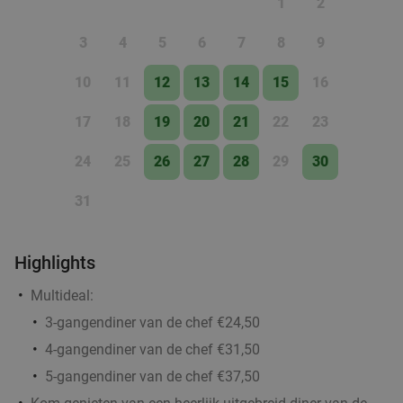
1
2
3
4
5
6
7
8
9
10
11
12
13
14
15
16
17
18
19
20
21
22
23
24
25
26
27
28
29
30
31
Highlights
Multideal:
3-gangendiner van de chef €24,50
4-gangendiner van de chef €31,50
5-gangendiner van de chef €37,50