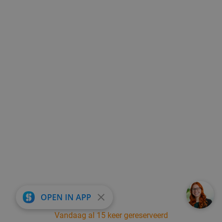
close
OPEN IN APP
Vandaag al 15 keer gereserveerd