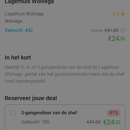
Lagerhuis Wolvega
Wo
Do
Vr
Lagerhuis Wolvega
9.9
star
Hof van Oldeberkoop
9.6
star
Wolvega
food
food
Oldeberkoop
27 min.
directions_car
Verkocht: 442
€41,50
Regulier
food
Verkocht: 515
€59
,90
€24
Regulier
,50
€34
,95
In het kort
food
Heerlijk 3-, 4- of 5-gangendiner van de chef bij Lagerhuis
3-gangen keuzediner bij Heerlijkheid
44%
Wolvega: geniet van het gastronomische menu dat de chef
heeft samengesteld
Vandaag
Morgen
Wo
Do
Vr
Heerlijkheid
9.7
star
Reserveer jouw deal
Marum
28 min.
directions_car
Verkocht: 268
€42
,20
Regulier
3-gangendiner van de chef
41%
€23
,50
€24
food
Verkocht: 185
€41,50
,50