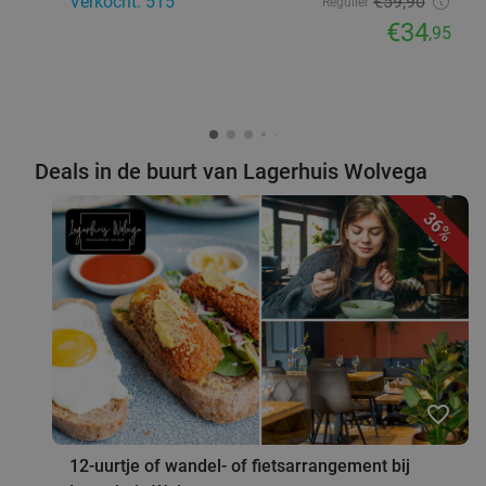
Verkocht: 515
€59
,90
Regulier
€34
,95
Deals in de buurt van Lagerhuis Wolvega
36%
favorite_border
12-uurtje of wandel- of fietsarrangement bij