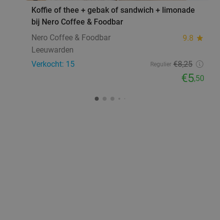
Koffie of thee + gebak of sandwich + limonade
bij Nero Coffee & Foodbar
Nero Coffee & Foodbar
9.8
star
Leeuwarden
Verkocht: 15
€8
,25
Regulier
€5
,50