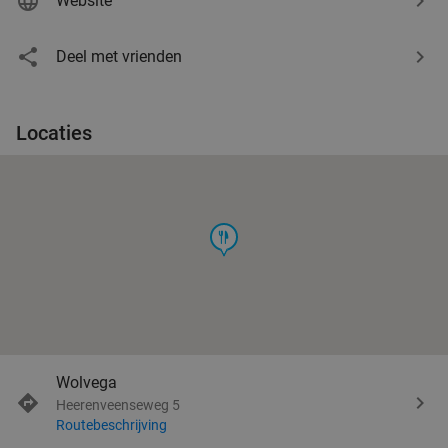
Website
Deel met vrienden
Locaties
food
Wolvega
Heerenveenseweg 5
Routebeschrijving