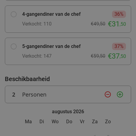
food
4-gangendiner van de chef
36%
€31
Verkocht: 110
€49,50
,50
5-gangendiner van de chef
37%
€37
Verkocht: 147
€59,50
,50
Beschikbaarheid
2
Personen
remove_circle_outline
add_circle_outline
augustus 2026
Ma
Di
Wo
Do
Vr
Za
Zo