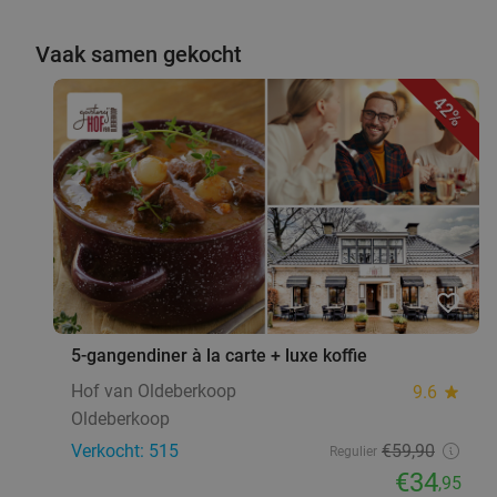
Vaak samen gekocht
42%
favorite_border
5-gangendiner à la carte + luxe koffie
Hof van Oldeberkoop
9.6
star
Oldeberkoop
Verkocht: 515
€59
,90
Regulier
€34
,95