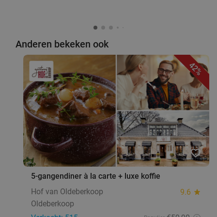
Anderen bekeken ook
42%
favorite_border
5-gangendiner à la carte + luxe koffie
Hof van Oldeberkoop
9.6
star
Oldeberkoop