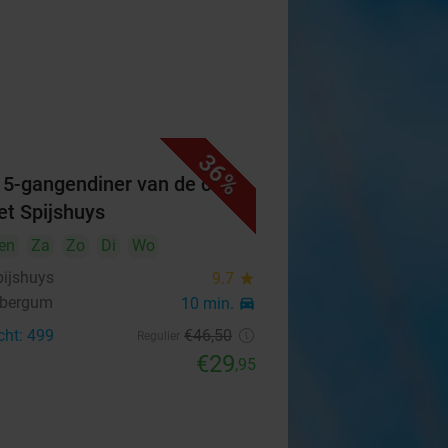
36%
f 5-gangendiner van de chef
Het Spijshuys
en
Za
Zo
Di
Wo
pijshuys
9.7
star
nbergum
10 min.
directions_car
cht: 499
€46
,50
Regulier
€29
,95