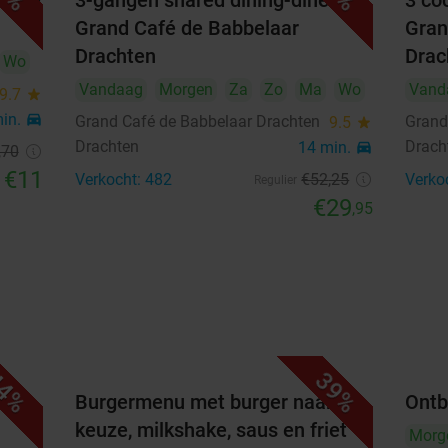
offee
3-gangen shared dining-diner bij
3 coc
10
11
12
13
14
15
16
Grand Café de Babbelaar
Gran
Drachten
Drac
Wo
17
18
19
20
21
22
23
Vandaag
Morgen
Za
Zo
Ma
Wo
Vand
9.7
star
24
25
26
27
28
29
30
min.
directions_car
Grand Café de Babbelaar Drachten
Grand
9.5
star
Drachten
Drach
14 min.
directions_car
,70
31
€11
Verkocht: 482
€52
,25
Verko
Regulier
€29
,95
Highlights
Multideal:
3-gangendiner van de chef €24,50
4-gangendiner van de chef €31,50
5-gangendiner van de chef €37,50
4%
39%
Kom genieten van een heerlijk uitgebreid diner
e
Burgermenu met burger naar
Ontb
van de chef bij Lagerhuis in het centrum van
Wolvega
keuze, milkshake, saus en friet
Morg