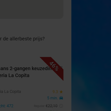
 de allerbeste prijs?
46%
iaans 2-gangen keuzediner bij
eria La Copita
ia La Copita
9.3
star
5 min.
directions_car
cht: 472
€22
,10
Regulier