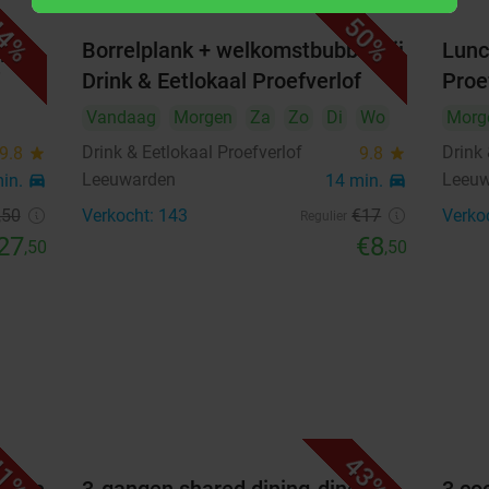
€31
Verkocht: 110
€49,50
,50
4%
50%
j
Borrelplank + welkomstbubbel bij
Lunc
Drink & Eetlokaal Proefverlof
Proe
5-gangendiner van de chef
37%
Vandaag
Morgen
Za
Zo
Di
Wo
Morg
€37
Verkocht: 145
€59,50
,50
Drink & Eetlokaal Proefverlof
Drink 
9.8
star
9.8
star
Leeuwarden
Leeu
min.
directions_car
14 min.
directions_car
Beschikbaarheid
,50
Verkocht: 143
€17
Verko
Regulier
27
€8
,50
,50
2
Personen
remove_circle_outline
add_circle_outline
augustus 2026
Ma
Di
Wo
Do
Vr
Za
Zo
1
2
1%
43%
3
4
5
6
7
8
9