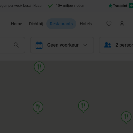
agen per week beschikbaar
10+ miljoen leden
Home
Dichtbij
Restaurants
Hotels
calendar
Geen voorkeur
2 perso
food
food
food
food