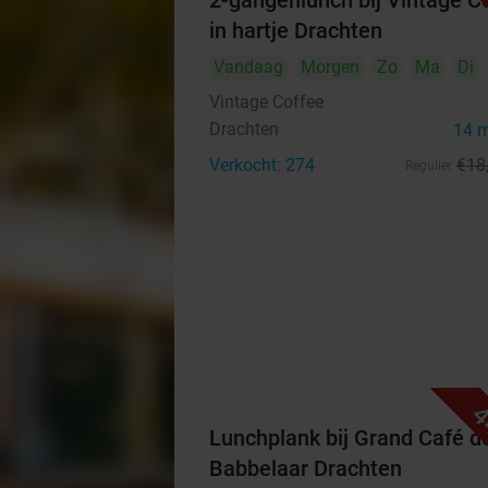
2-gangenlunch bij Vintage C
in hartje Drachten
Vandaag
Morgen
Zo
Ma
Di
Vintage Coffee
Drachten
14 
Verkocht: 274
€18
Regulier
4
Lunchplank bij Grand Café d
Babbelaar Drachten