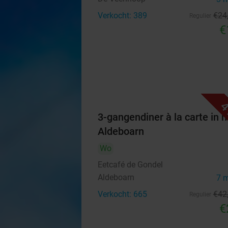
Verkocht: 389
€24
Regulier
€
4
3-gangendiner à la carte in h
Aldeboarn
Wo
Eetcafé de Gondel
Aldeboarn
7 
Verkocht: 665
€42
Regulier
€