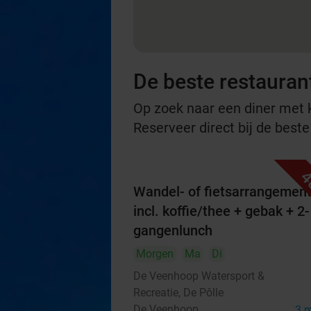
De beste restaurant
Op zoek naar een diner met ko
Reserveer direct bij de beste
4
Wandel- of fietsarrangemen
incl. koffie/thee + gebak + 2-
gangenlunch
Morgen
Ma
Di
De Veenhoop Watersport &
Recreatie, De Pôlle
De Veenhoop
3 