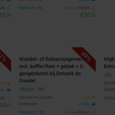
,25
Verkocht: 34
€34
,25
Regulier
12
€20
,50
,50
1%
49%
artje
Wandel- of fietsarrangement
High
incl. koffie/thee + gebak + 2-
Eetc
gangenlunch bij Eetcafé de
Wo
Gondel
Eetca
9.8
star
Morgen
Wo
Aldeb
min.
directions_car
Eetcafé de Gondel
9.8
star
,35
Verko
Aldeboarn
24
7 min.
directions_car
,95
Verkocht: 128
€27
,20
Regulier