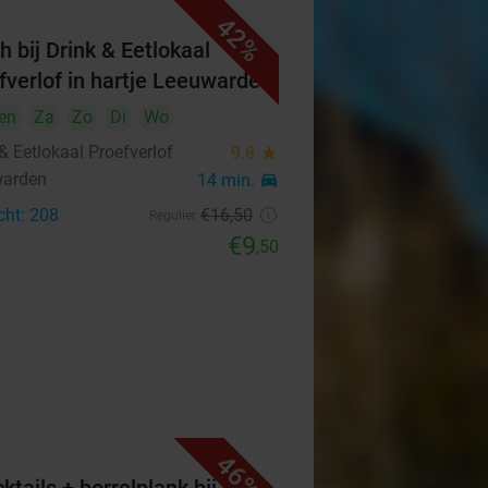
42%
h bij Drink & Eetlokaal
fverlof in hartje Leeuwarden
en
Za
Zo
Di
Wo
& Eetlokaal Proefverlof
9.8
star
warden
14 min.
directions_car
cht: 208
€16
,50
Regulier
€9
,50
46%