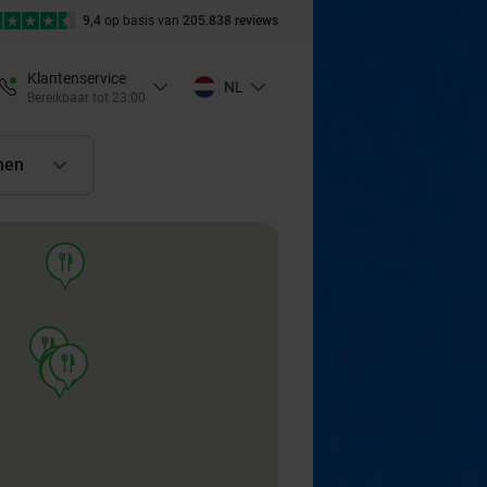
9,4
op basis van
205.838 reviews
Klantenservice
NL
Bereikbaar tot 23:00
nen
food
food
food
food
food
food
food