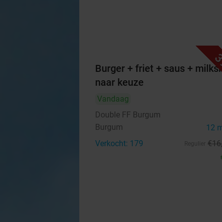
3
Burger + friet + saus + milk
naar keuze
Vandaag
Double FF Burgum
Burgum
12 
Verkocht: 179
€16
Regulier