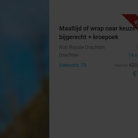
4
Maaltijd of wrap naar keuze 
bijgerecht + kroepoek
Roti Royale Drachten
1
Drachten
14 
Verkocht: 79
€22
Regulier
€