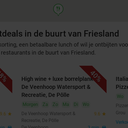
food
deals in de buurt van Friesland
rting, een betaalbare lunch of wil je ontbijten voor
 restaurants in de buurt van Friesland.
8%
40%
t
High wine + luxe borrelplank bij
Ital
De Veenhoop Watersport &
Pizz
Recreatie, De Pôlle
Wo
Morgen
Za
Zo
Ma
Di
Wo
Pizzer
Grou
De Veenhoop Watersport &
9.6
star
9.6
star
Recreatie, De Pôlle
Verko
De Veenhoop
min.
directions_car
3 min.
directions_car