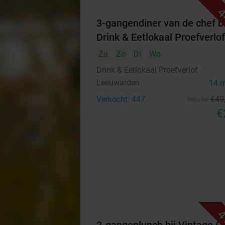
4
3-gangendiner van de chef bi
Drink & Eetlokaal Proefverlof
Za
Zo
Di
Wo
Drink & Eetlokaal Proefverlof
Leeuwarden
14 
Verkocht: 447
€49
Regulier
€
4