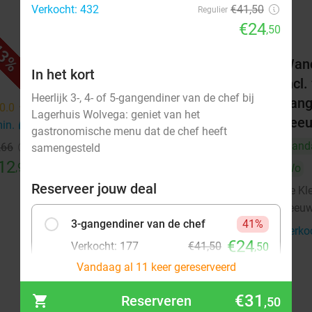
Verkocht: 432
€41,50
Regulier
€24
,50
3%
31%
+
3-gangendiner à la carte
Wand
In het kort
incl
De Kleine Wielen
9.4
star
Heerlijk 3-, 4- of 5-gangendiner van de chef bij
gang
Leeuwarden
14 min.
directions_car
0.0
star
Lagerhuis Wolvega: geniet van het
Lee
min.
directions_car
Verkocht: 544
€28
,95
Regulier
gastronomische menu dat de chef heeft
€19
Vand
,66
samengesteld
,95
12
,95
Wo
Reserveer jouw deal
De Kl
Leeu
3-gangendiner van de chef
41%
Verko
€24
Verkocht: 177
€41,50
,50
Vandaag al 11 keer gereserveerd
4-gangendiner van de chef
€31
36%
Reserveren
,50