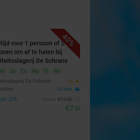
40%
tijd voor 1 persoon of 2
onen om af te halen bij
iteitsslagerij De Schrans
en
Za
Zo
Ma
Di
Wo
eitsslagerij De Schrans
9.6
star
warden
14 min.
directions_car
cht: 276
€12
,50
Regulier
€7
,50