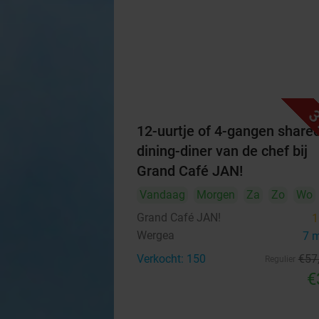
3
12-uurtje of 4-gangen share
dining-diner van de chef bij
Grand Café JAN!
Vandaag
Morgen
Za
Zo
Wo
Grand Café JAN!
1
Wergea
7 
Verkocht: 150
€57
Regulier
€