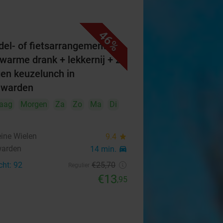
46%
el- of fietsarrangement
. warme drank + lekkernij + 2-
en keuzelunch in
uwarden
aag
Morgen
Za
Zo
Ma
Di
eine Wielen
9.4
star
warden
14 min.
directions_car
cht: 92
€25
,70
Regulier
€13
,95