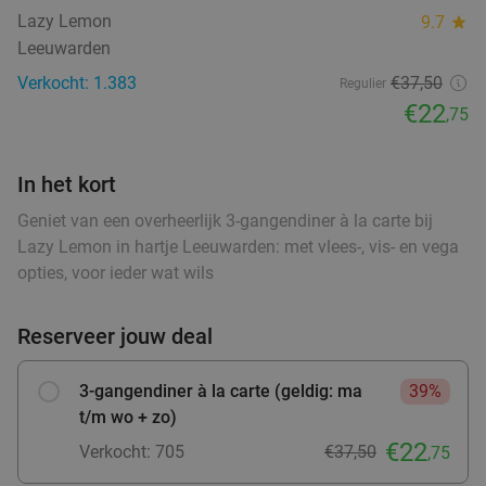
Lazy Lemon
9.7
star
Wo
Do
Leeuwarden
Hof van Oldeberkoop
9.6
star
Verkocht: 1.383
€37,50
Regulier
food
food
Oldeberkoop
27 min.
directions_car
€22
,75
food
Verkocht: 515
€59
,90
Regulier
€34
,95
In het kort
Geniet van een overheerlijk 3-gangendiner à la carte bij
food
Lazy Lemon in hartje Leeuwarden: met vlees-, vis- en vega
opties, voor ieder wat wils
3-gangen keuzediner bij Heerlijkheid
44%
Vandaag
Morgen
Zo
Wo
Do
Reserveer jouw deal
Heerlijkheid
9.7
star
Marum
28 min.
directions_car
3-gangendiner à la carte (geldig: ma
39%
Verkocht: 264
€42
,20
Regulier
t/m wo + zo)
€23
,50
€22
Verkocht: 705
€37,50
food
,75