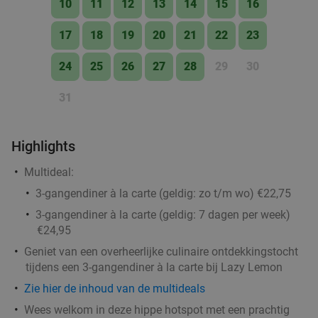
10
11
12
13
14
15
16
17
18
19
20
21
22
23
24
25
26
27
28
29
30
31
Highlights
Multideal:
3-gangendiner à la carte (geldig: zo t/m wo) €22,75
3-gangendiner à la carte (geldig: 7 dagen per week)
€24,95
Geniet van een overheerlijke culinaire ontdekkingstocht
tijdens een 3-gangendiner à la carte bij Lazy Lemon
Zie hier de inhoud van de multideals
Wees welkom in deze hippe hotspot met een prachtig