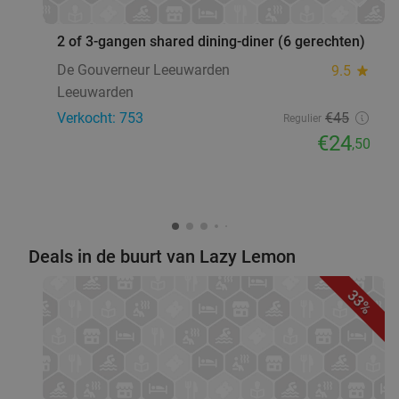
2 of 3-gangen shared dining-diner (6 gerechten)
De Gouverneur Leeuwarden
9.5
star
Leeuwarden
Verkocht: 753
€45
Regulier
€24
,50
Deals in de buurt van Lazy Lemon
33%