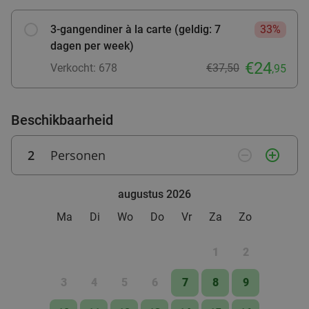
food
3-gangendiner à la carte (geldig: 7
33%
dagen per week)
€24
Verkocht: 678
€37,50
,95
Beschikbaarheid
2
Personen
remove_circle_outline
add_circle_outline
augustus 2026
Ma
Di
Wo
Do
Vr
Za
Zo
1
2
3
4
5
6
7
8
9