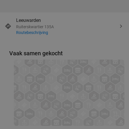
Leeuwarden
Ruiterskwartier 135A
Routebeschrijving
Vaak samen gekocht
favorite_border