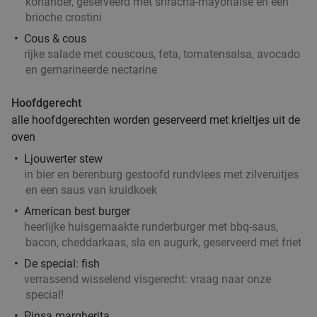
koriander, geserveerd met sriracha-mayonaise en een
brioche crostini
Cous & cous
rijke salade met couscous, feta, tomatensalsa, avocado
en gemarineerde nectarine
Hoofdgerecht
alle hoofdgerechten worden geserveerd met krieltjes uit de
oven
Ljouwerter stew
in bier en berenburg gestoofd rundvlees met zilveruitjes
en een saus van kruidkoek
American best burger
heerlijke huisgemaakte runderburger met bbq-saus,
bacon, cheddarkaas, sla en augurk, geserveerd met friet
De special: fish
verrassend wisselend visgerecht: vraag naar onze
special!
Pinsa margherita