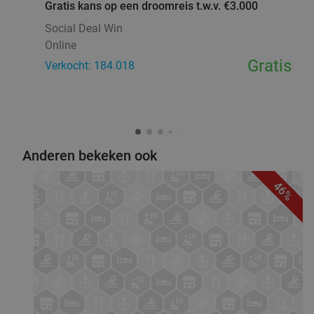
Gratis kans op een droomreis t.w.v. €3.000
Social Deal Win
Online
Gratis
Verkocht: 184.018
Anderen bekeken ook
46%
favorite_border