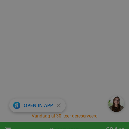
close
OPEN IN APP
Vandaag al 30 keer gereserveerd