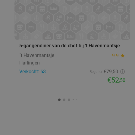
favorite_border
5-gangendiner van de chef bij 't Havenmantsje
´t Havenmantsje
9.9
star
Harlingen
Verkocht: 63
€79
,50
Regulier
€52
,50