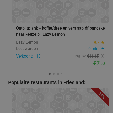
favorite_border
Ontbijtplank + koffie/thee en vers sap óf pancake
naar keuze bij Lazy Lemon
Lazy Lemon
9.7
star
Leeuwarden
0 min.
directions_walk
Verkocht: 118
€11
,15
Regulier
€7
,50
Populaire restaurants in Friesland:
34%