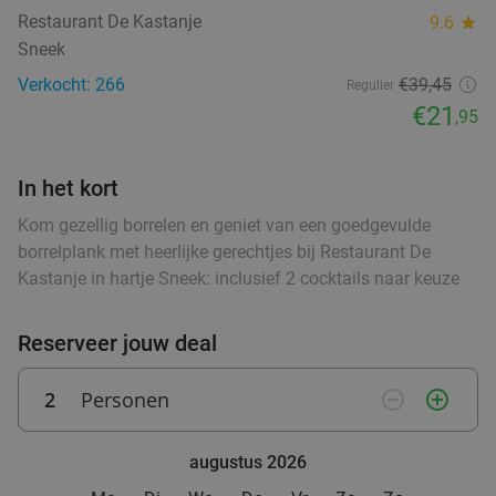
Restaurant De Kastanje
9.6
star
Wo
Do
Vr
Sneek
Hof van Oldeberkoop
9.6
star
Verkocht: 266
€39,45
Regulier
food
food
Oldeberkoop
27 min.
directions_car
€21
,95
food
Verkocht: 515
€59
,90
Regulier
€34
,95
In het kort
Kom gezellig borrelen en geniet van een goedgevulde
food
borrelplank met heerlijke gerechtjes bij Restaurant De
Kastanje in hartje Sneek: inclusief 2 cocktails naar keuze
3-gangen keuzediner bij Heerlijkheid
44%
Vandaag
Morgen
Wo
Do
Vr
Reserveer jouw deal
Heerlijkheid
9.7
star
Marum
28 min.
directions_car
2
Personen
remove_circle_outline
add_circle_outline
Verkocht: 264
€42
,20
Regulier
€23
,50
food
augustus 2026