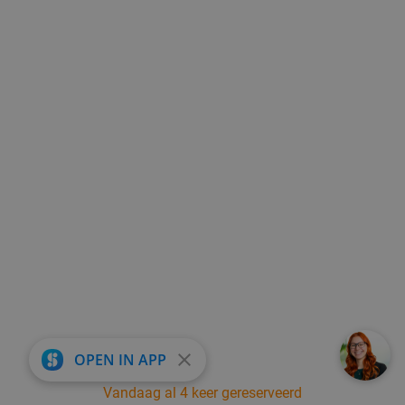
close
OPEN IN APP
Vandaag al 4 keer gereserveerd