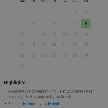
Ma
Di
Wo
Do
Vr
Za
Zo
food
1
2
3
4
5
6
7
8
9
10
11
12
13
14
15
16
17
18
19
20
21
22
23
24
25
26
27
28
29
30
31
Highlights
Goedgevulde borrelplank inclusief 2 cocktails naar
keuze bij De Kastanje in hartje Sneek
Zie
hier
de inhoud van de deal