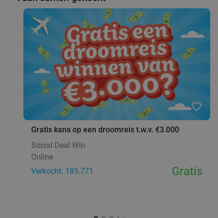
favorite_border
Gratis kans op een droomreis t.w.v. €3.000
Social Deal Win
Online
Gratis
Verkocht: 185.771