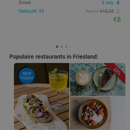
Sneek
3 min.
directions_walk
Verkocht: 93
€15
,35
Regulier
€8
Populaire restaurants in Friesland:
33%
NEW
TODAY
favorite_border