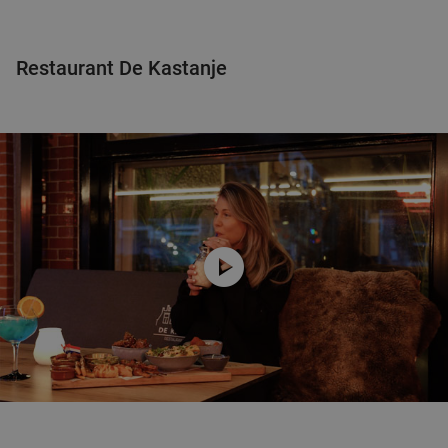
Restaurant De Kastanje
play_circle