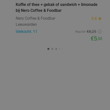
Koffie of thee + gebak of sandwich + limonade
bij Nero Coffee & Foodbar
Nero Coffee & Foodbar
9.8
star
Leeuwarden
Verkocht: 11
€8
,25
Regulier
€5
,50