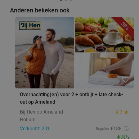
Anderen bekeken ook
38%
favorite_border
Overnachting(en) voor 2 + ontbijt + late check-
out op Ameland
Bij Hen op Ameland
9.7
star
Hollum
Verkocht: 201
€138
Regulier
€85