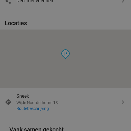
Deel met vrienden
Locaties
food
Sneek
Wijde Noorderhorne 13
Routebeschrijving
Vaak samen gekocht