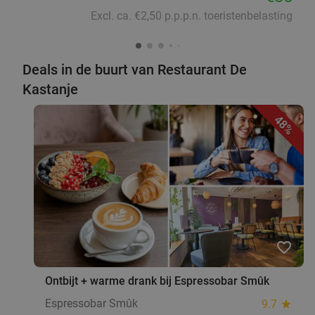
Excl. ca. €2,50 p.p.p.n. toeristenbelasting
Deals in de buurt van Restaurant De
Kastanje
48%
favorite_border
Ontbijt + warme drank bij Espressobar Smûk
Espressobar Smûk
9.7
star