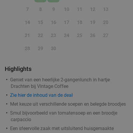
7
8
9
10
11
12
13
14
15
16
17
18
19
20
21
22
23
24
25
26
27
28
29
30
Highlights
Geniet van een heerlijke 2-gangenlunch in hartje
Drachten bij Vintage Coffee
Zie hier de inhoud van de deal
Met keuze uit verschillende soepen en belegde broodjes
Smul bijvoorbeeld van tomatensoep en een broodje
carpaccio
Een sfeervolle zaak met uitsluitend huisgemaakte