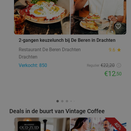
favorite_border
2-gangen keuzelunch bij De Beren in Drachten
Restaurant De Beren Drachten
9.6
star
Drachten
Verkocht: 850
€22
,20
Regulier
€12
,50
Deals in de buurt van Vintage Coffee
40%