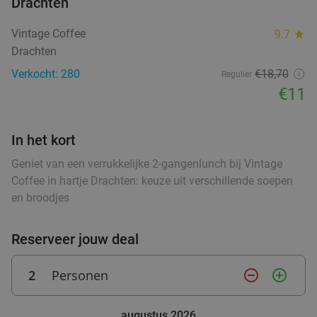
Drachten
Wo
Do
Vr
Vintage Coffee
9.7
star
Hof van Oldeberkoop
9.6
star
Drachten
food
food
Oldeberkoop
27 min.
directions_car
Verkocht: 280
€18,70
Regulier
food
Verkocht: 515
€59
,90
€11
Regulier
€34
,95
In het kort
food
Geniet van een verrukkelijke 2-gangenlunch bij Vintage
3-gangen keuzediner bij Heerlijkheid
44%
Coffee in hartje Drachten: keuze uit verschillende soepen
en broodjes
Vandaag
Morgen
Wo
Do
Vr
Heerlijkheid
9.7
star
Reserveer jouw deal
Marum
28 min.
directions_car
Verkocht: 264
€42
,20
Regulier
2
Personen
remove_circle_outline
add_circle_outline
€23
,50
food
augustus 2026