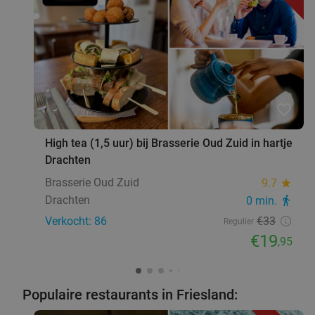
favorite_border
High tea (1,5 uur) bij Brasserie Oud Zuid in hartje
Drachten
Brasserie Oud Zuid
9.7
star
Drachten
0 min.
directions_walk
Verkocht: 86
€33
Regulier
€19
,95
Populaire restaurants in Friesland: