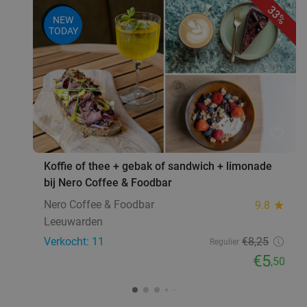
33%
NEW
TODAY
favorite_border
Koffie of thee + gebak of sandwich + limonade
bij Nero Coffee & Foodbar
Nero Coffee & Foodbar
9.8
star
Leeuwarden
Verkocht: 11
€8
,25
Regulier
€5
,50