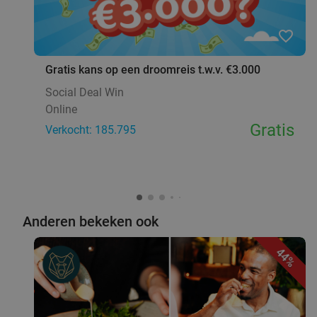
favorite_border
Gratis kans op een droomreis t.w.v. €3.000
Social Deal Win
Online
Gratis
Verkocht: 185.795
Anderen bekeken ook
44%