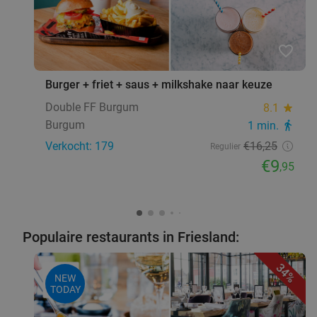
favorite_border
Burger + friet + saus + milkshake naar keuze
Double FF Burgum
8.1
star
Burgum
1 min.
directions_walk
Verkocht: 179
€16
,25
Regulier
€9
,95
Populaire restaurants in Friesland:
34%
NEW
TODAY