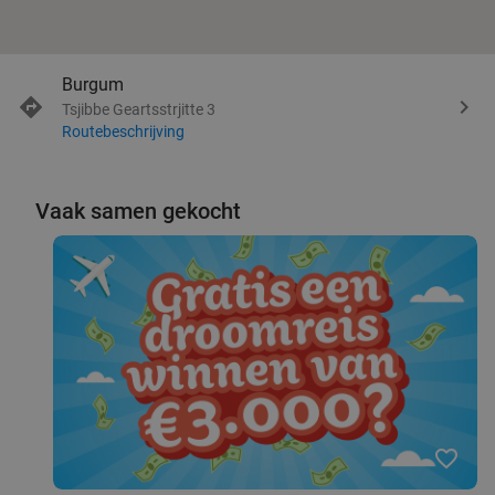
Burgum
Tsjibbe Geartsstrjitte 3
Routebeschrijving
Vaak samen gekocht
favorite_border