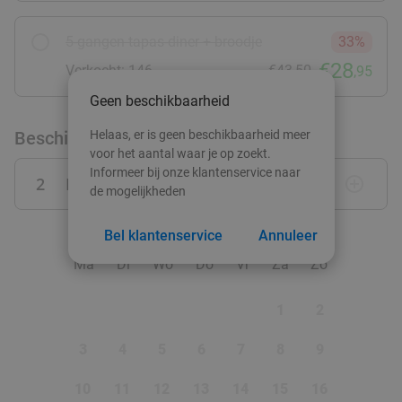
food
5-gangen tapas-diner + broodje
33%
€28
Verkocht: 146
€43,50
,95
Geen beschikbaarheid
Beschikbaarheid
Helaas, er is geen beschikbaarheid meer
voor het aantal waar je op zoekt.
Informeer bij onze klantenservice naar
2
Personen
remove_circle_outline
add_circle_outline
de mogelijkheden
augustus 2026
Bel klantenservice
Annuleer
Ma
Di
Wo
Do
Vr
Za
Zo
1
2
3
4
5
6
7
8
9
10
11
12
13
14
15
16