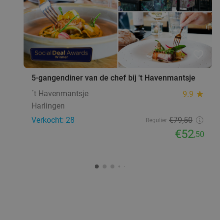
favorite_border
5-gangendiner van de chef bij 't Havenmantsje
´t Havenmantsje
9.9
star
Harlingen
Verkocht: 28
€79
,50
Regulier
€52
,50