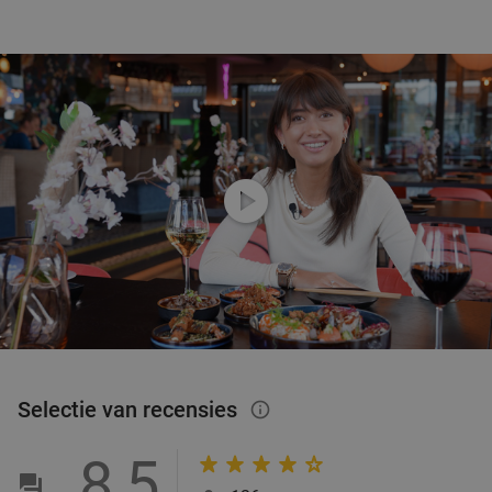
play_circle
Selectie van recensies
info_outlined
8,5