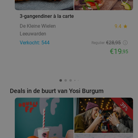
favorite_border
3-gangendiner à la carte
De Kleine Wielen
9.4
star
Leeuwarden
Verkocht: 544
€28
,95
Regulier
€19
,95
Deals in de buurt van Yosi Burgum
39%