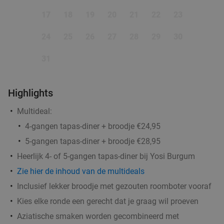
17
18
19
20
21
22
23
24
25
26
27
28
29
30
31
Highlights
Multideal:
4-gangen tapas-diner + broodje €24,95
5-gangen tapas-diner + broodje €28,95
Heerlijk 4- of 5-gangen tapas-diner bij Yosi Burgum
Zie hier de inhoud van de multideals
Inclusief lekker broodje met gezouten roomboter vooraf
Kies elke ronde een gerecht dat je graag wil proeven
Aziatische smaken worden gecombineerd met