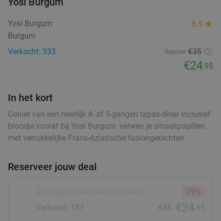
Yosi Burgum
Morgen
Wo
Yosi Burgum
8.5
star
Hof van Oldeberkoop
9.6
star
Burgum
food
food
Oldeberkoop
27 min.
directions_car
Verkocht: 333
€35
Regulier
food
Verkocht: 515
€59
,90
€24
Regulier
,95
€34
,95
In het kort
food
Geniet van een heerlijk 4- of 5-gangen tapas-diner inclusief
3-gangen keuzediner bij Heerlijkheid
44%
broodje vooraf bij Yosi Burgum: verwen je smaakpapillen
met verrukkelijke Frans-Aziatische fusiongerechten
Vandaag
Morgen
Za
Zo
Wo
Heerlijkheid
9.7
star
Reserveer jouw deal
Marum
28 min.
directions_car
Verkocht: 256
€42
,20
Regulier
4-gangen tapas-diner + broodje
29%
€23
,50
€24
food
Verkocht: 187
€35
,95