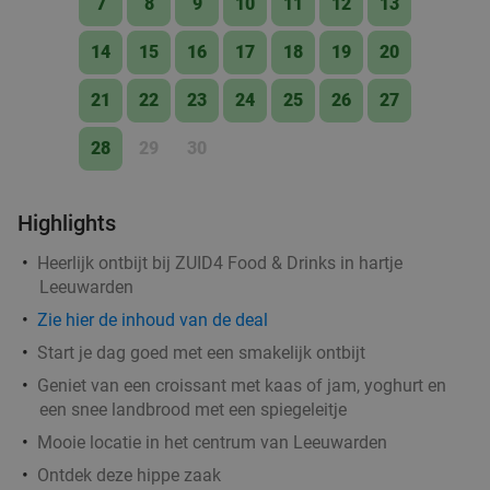
7
8
9
10
11
12
13
Grand Café JAN!
10.0
star
Wergea
7 min.
directions_car
14
15
16
17
18
19
20
Verkocht: 154
€57
,50
Regulier
21
22
23
24
25
26
27
€39
,50
28
29
30
Lunchproeverij + bubbels bij Het Spijshuys
37%
Highlights
Za
Zo
Heerlijk ontbijt bij ZUID4 Food & Drinks in hartje
Het Spijshuys
9.7
star
Leeuwarden
Boornbergum
10 min.
directions_car
Zie hier de inhoud van de deal
Verkocht: 252
€22
Regulier
Start je dag goed met een smakelijk ontbijt
€13
,95
Geniet van een croissant met kaas of jam, yoghurt en
een snee landbrood met een spiegeleitje
Mooie locatie in het centrum van Leeuwarden
Ontdek deze hippe zaak
Caribische All-You-Can-Eat & Drink (2 uur)