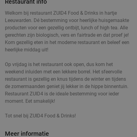
Restaurant info
Drachten
14 min.
directions_car
Welkom bij restaurant ZUID4 Food & Drinks in hartje
Verkocht: 278
€18
,70
Regulier
Leeuwarden. Dé bestemming voor heerlijke huisgemaakte
€11
producten voor een gezellig ontbijt, lunch of high tea. Alle
gerechten zijn biologisch, vers en fairtrade en dat proef je!
3-gangen shared dining-diner bij Grand Café de
43%
Kom gezellig eten in het moderne restaurant en beleef een
Babbelaar Drachten
heerlijke middag uit!
Morgen
Za
Zo
Ma
Wo
Op vrijdag is het restaurant ook open, dus kom het
Grand Café de Babbelaar Drachten
9.5
star
weekend inluiden met een lekkere borrel. Het sfeervolle
Drachten
14 min.
directions_car
restaurant is gezellig en knus tijdens de winter en tijdens
de zomermaanden geniet jij lekker in de hippe binnentuin.
Verkocht: 484
€52
,25
Regulier
Restaurant ZUID4 is de ideale bestemming voor ieder
€29
,95
moment. Eet smakelijk!
Tot snel bij ZUID4 Food & Drinks!
Burgermenu met burger naar keuze,
39%
Meer informatie
milkshake, saus en friet