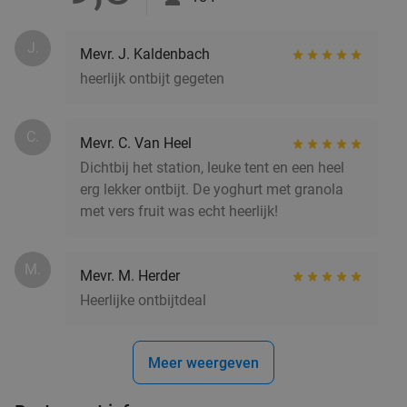
J.
Mevr. J. Kaldenbach
3-gangendiner van de chef bij Drink & Eetlokaal
44%
heerlijk ontbijt gegeten
Proefverlof
Za
Zo
Di
Wo
C.
Drink & Eetlokaal Proefverlof
Mevr. C. Van Heel
9.8
star
Leeuwarden
14 min.
directions_car
Dichtbij het station, leuke tent en een heel
erg lekker ontbijt. De yoghurt met granola
Verkocht: 452
€49
,50
Regulier
met vers fruit was echt heerlijk!
€27
,50
M.
Mevr. M. Herder
Heerlijke ontbijtdeal
2-gangenlunch bij Vintage Coffee in hartje
41%
Drachten
Meer weergeven
Morgen
Zo
Ma
Di
Wo
Vintage Coffee
9.7
star