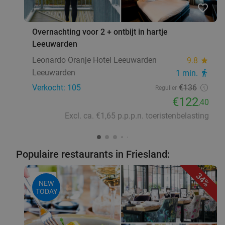
Leeuwarden
14 min.
directions_car
favorite_border
Verkocht: 307
€27
,50
Regulier
€19
Overnachting voor 2 + ontbijt in hartje
,95
Leeuwarden
Leonardo Oranje Hotel Leeuwarden
9.8
star
Strippenkaart voor 10 (warme) dranken in
Leeuwarden
1 min.
directions_walk
50%
Leeuwarden
Verkocht: 105
€136
Regulier
€122
,40
Morgen
Za
Zo
Ma
Di
Wo
Excl. ca. €1,65 p.p.p.n. toeristenbelasting
Harvey's koffie to go
10.0
star
Leeuwarden
14 min.
directions_car
Verkocht: 63
€36
Regulier
Populaire restaurants in Friesland:
€17
,95
34%
NEW
TODAY
Broodje + smoothie naar keuze voor afhaal bij
40%
Spar City