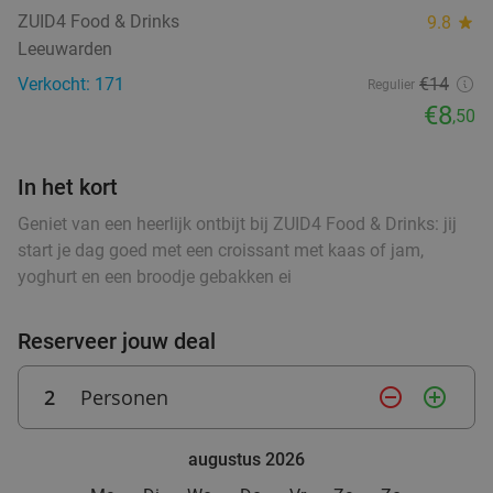
ZUID4 Food & Drinks
9.8
star
Wandel- of fietsarrangement incl. koffie/thee +
48%
Leeuwarden
gebak + 2-gangenlunch
Verkocht: 171
€14
Regulier
Morgen
Ma
Di
€8
,50
De Veenhoop Watersport & Recreatie, De
9.6
star
Pôlle
In het kort
De Veenhoop
3 min.
directions_car
Geniet van een heerlijk ontbijt bij ZUID4 Food & Drinks: jij
Verkocht: 389
€24
,25
Regulier
start je dag goed met een croissant met kaas of jam,
€12
,50
yoghurt en een broodje gebakken ei
Reserveer jouw deal
Italiaans 2-gangen keuzediner bij Pizzeria La
46%
Copita
2
Personen
remove_circle_outline
add_circle_outline
Pizzeria La Copita
9.3
star
Grou
5 min.
directions_car
augustus 2026