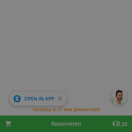
close
OPEN IN APP
Vandaag al 21 keer gereserveerd
€8
Reserveren
,50