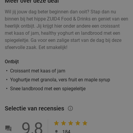
Meer over deze deal
Maaltijd of wrap naar keuze + bijgerecht +
Wil jij jouw dag beter beginnen dan ooit? Stap dan nu
43%
binnen bij het hippe ZUID4 Food & Drinks en geniet van een
kroepoek
heerlijk ontbijt. Jij krijgt hier onder andere een croissant
Roti Royale Drachten
10.0
star
met kaas of jam, healthy yoghurt en landbrood met een
Drachten
14 min.
directions_car
spiegeleitje. Ga voor een zalige start van de dag bij deze
Verkocht: 79
€22
,66
sfeervolle zaak. Eet smakelijk!
Regulier
€12
,95
Ontbijt
Croissant met kaas of jam
3-gangendiner à la carte
31%
Yoghurtje met granola, vers fruit en maple syrup
Snee landbrood met een spiegeleitje
De Kleine Wielen
9.4
star
Selectie van recensies
info_outlined
Leeuwarden
14 min.
directions_car
Verkocht: 546
€28
,95
Regulier
9,8
€19
,95
184