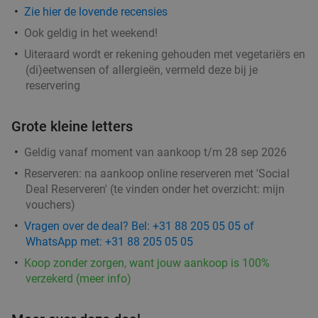
36%
Zie hier de lovende recensies
Morgen
Za
Zo
Ook geldig in het weekend!
Taste of Paradise
Uiteraard wordt er rekening gehouden met vegetariërs en
Leeuwarden
13 min.
directions_car
(di)eetwensen of allergieën, vermeld deze bij je
Verkocht: 48
€46
,65
reservering
Regulier
€29
,95
Grote kleine letters
Geldig vanaf moment van aankoop t/m 28 sep 2026
Maaltijd voor 1 persoon of 2 personen om af te
40%
Reserveren:
na aankoop online reserveren met 'Social
halen bij Kwaliteitsslagerij De Schrans
Deal Reserveren' (te vinden onder het overzicht:
mijn
Za
Zo
Ma
Di
Wo
vouchers
)
Vragen over de deal? Bel: +31 88 205 05 05 of
Kwaliteitsslagerij De Schrans
9.6
star
WhatsApp met: +31 88 205 05 05
Leeuwarden
14 min.
directions_car
Koop zonder zorgen, want jouw aankoop is 100%
Verkocht: 276
€12
,50
Regulier
verzekerd (meer info)
€7
,50