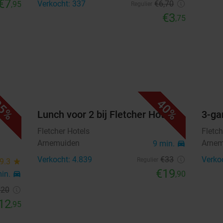
€7
Verkocht: 337
€6
,70
,95
Regulier
€3
,75
5%
40%
of
Lunch voor 2 bij Fletcher Hotels
3-ga
Fletcher Hotels
Fletch
Arnemuiden
Arnem
9 min.
directions_car
Verkocht: 4.839
€33
Verko
Regulier
9.3
star
€19
min.
directions_car
,90
€20
12
,95