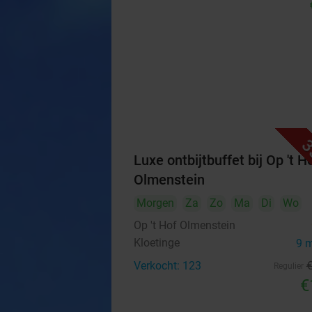
3
Luxe ontbijtbuffet bij Op 't H
Olmenstein
Morgen
Za
Zo
Ma
Di
Wo
Op 't Hof Olmenstein
Kloetinge
9 
Verkocht: 123
Regulier
€