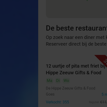
De beste restauran
Op zoek naar een diner met ko
Reserveer direct bij de beste
3
12 uurtje of pita met friet bij
Hippe Zeeuw Gifts & Food
Ma
Di
Wo
De Hippe Zeeuw Gifts & Food
Goes
5 
Verkocht: 355
€11
Regulier