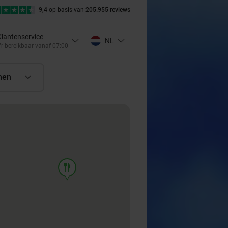
9,4
op basis van
205.955 reviews
Klantenservice
NL
r bereikbaar vanaf 07:00
nen
food