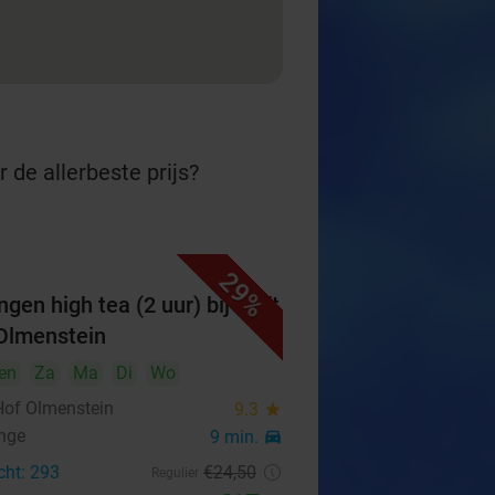
 de allerbeste prijs?
29%
gen high tea (2 uur) bij Op 't
Olmenstein
en
Za
Ma
Di
Wo
 Hof Olmenstein
9.3
star
inge
9 min.
directions_car
cht: 293
€24
,50
Regulier