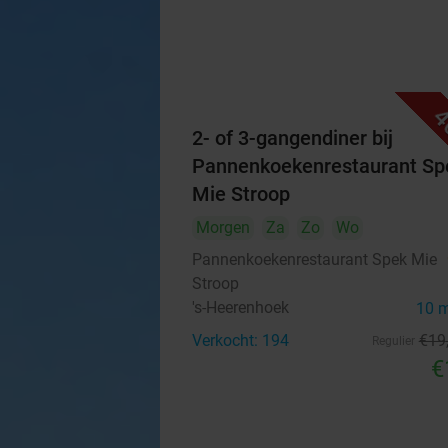
4
2- of 3-gangendiner bij
Pannenkoekenrestaurant Sp
Mie Stroop
Morgen
Za
Zo
Wo
Pannenkoekenrestaurant Spek Mie
Stroop
's-Heerenhoek
10 
Verkocht: 194
€19
Regulier
€