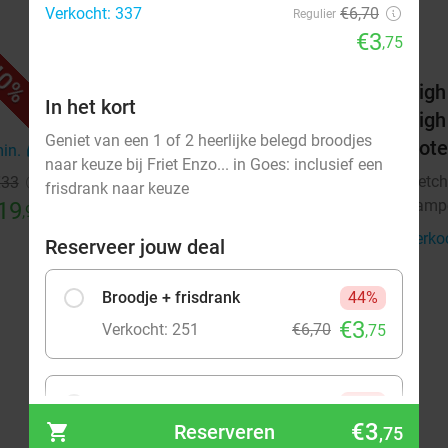
Verkocht: 337
€6,70
Regulier
€3
,75
0%
42%
els
3-gangendiner bij Fletcher Hotels
High
In het kort
High
Fletcher Hotels
Geniet van een 1 of 2 heerlijke belegd broodjes
Hote
Kamperland
min.
directions_car
15 min.
directions_car
naar keuze bij Friet Enzo... in Goes: inclusief een
Fletch
€33
Verkocht: 13.481
€39
Regulier
frisdrank naar keuze
Kamp
19
€22
,90
,50
Verko
Reserveer jouw deal
Broodje + frisdrank
44%
€3
Verkocht: 251
€6,70
,75
2 broodjes + frisdrank
46%
€3
Reserveren
€7
,75
Verkocht: 86
€13,40
,25