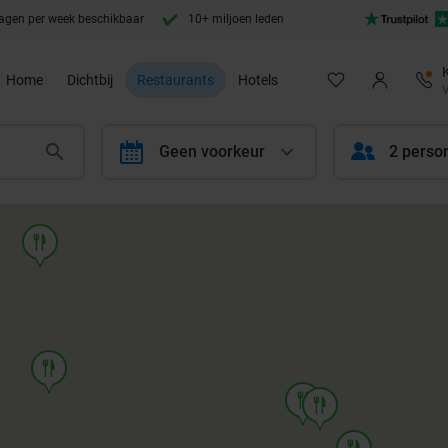
agen per week beschikbaar
10+ miljoen leden
Home
Dichtbij
Restaurants
Hotels
V
calendar
Geen voorkeur
2 perso
food
food
food
food
food