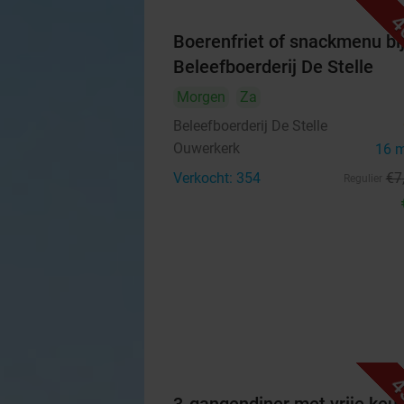
4
Boerenfriet of snackmenu bi
Beleefboerderij De Stelle
Morgen
Za
Beleefboerderij De Stelle
Ouwerkerk
16 
Verkocht: 354
€7
Regulier
4