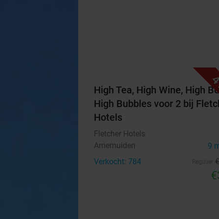
4
High Tea, High Wine, High Be
High Bubbles voor 2 bij Fletc
Hotels
Fletcher Hotels
Arnemuiden
9 
Verkocht: 784
Regulier
€