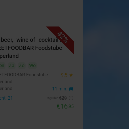
42%
beer, -wine of -cocktail bij
EETFOODBAR Foodstube
perland
en
Za
Zo
Wo
ETFOODBAR Foodstube
9.5
star
erland
erland
11 min.
directions_car
cht: 21
€29
Regulier
€16
,95