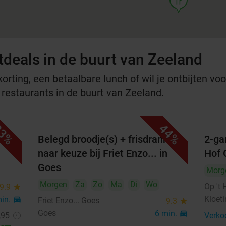
tdeals in de buurt van Zeeland
rting, een betaalbare lunch of wil je ontbijten voor
 restaurants in de buurt van Zeeland.
3%
44%
 De
Belegd broodje(s) + frisdrank
2-gan
naar keuze bij Friet Enzo... in
Hof 
Goes
Morg
Morgen
Za
Zo
Ma
Di
Wo
Op 't
9.9
star
Kloet
min.
directions_car
Friet Enzo... Goes
9.3
star
Goes
6 min.
directions_car
,95
Verko