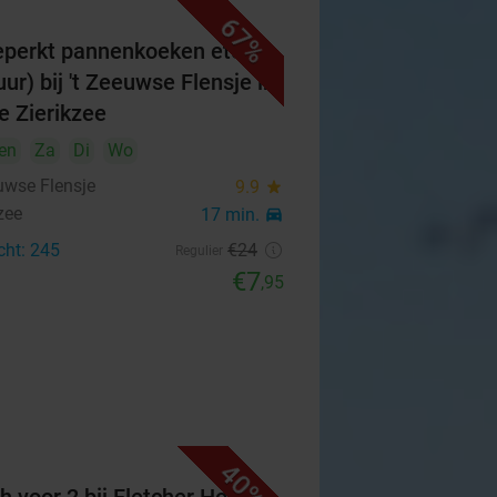
67%
perkt pannenkoeken eten
uur) bij 't Zeeuwse Flensje in
je Zierikzee
en
Za
Di
Wo
euwse Flensje
9.9
star
zee
17 min.
directions_car
cht: 245
€24
Regulier
€7
,95
40%