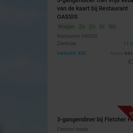
3-gangendiner met vrije keu
van de kaart bij Restaurant
OASSIS
Morgen
Za
Zo
Di
Wo
Restaurant OASSIS
Zierikzee
17 
Verkocht: 408
€41
Regulier
€
4
3-gangendiner bij Fletcher H
Fletcher Hotels