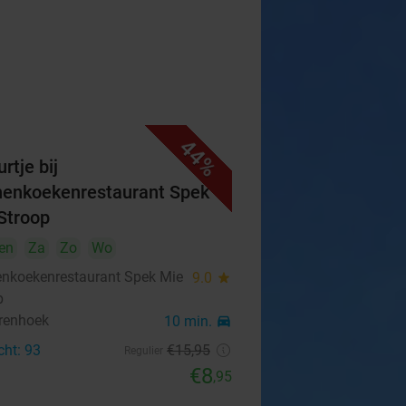
44%
rtje bij
enkoekenrestaurant Spek
Stroop
en
Za
Zo
Wo
nkoekenrestaurant Spek Mie
9.0
star
p
erenhoek
10 min.
directions_car
cht: 93
€15
,95
Regulier
€8
,95