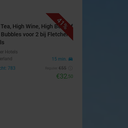
41%
 Tea, High Wine, High Beer of
 Bubbles voor 2 bij Fletcher
ls
er Hotels
erland
15 min.
directions_car
cht: 783
€55
Regulier
€32
,50