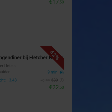
€17
,50
42%
ngendiner bij Fletcher Hotels
er Hotels
uiden
9 min.
directions_car
cht: 13.481
€39
Regulier
€22
,50