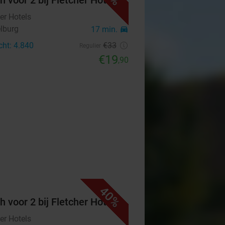
h voor 2 bij Fletcher Hotels
er Hotels
lburg
17 min.
directions_car
cht: 4.840
€33
Regulier
€19
,90
40%
h voor 2 bij Fletcher Hotels
er Hotels