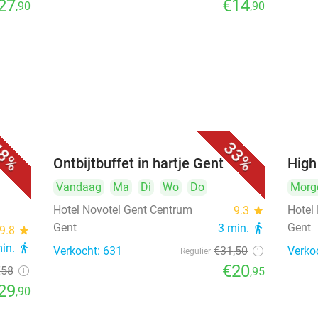
27
€14
,90
,90
8%
33%
muse
Ontbijtbuffet in hartje Gent
High
Vandaag
Ma
Di
Wo
Do
Morg
Hotel Novotel Gent Centrum
Hotel
9.3
star
Gent
Gent
3 min.
directions_walk
9.8
star
min.
directions_walk
Verkocht: 631
€31
,50
Verko
Regulier
€20
€58
,95
29
,90