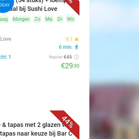
iboot (54 stuks) + loempia's
ODAY
 afhaal bij Sushi Love
aag
Morgen
Zo
Ma
Di
Wo
 Love
9.1
star
6 min.
directions_walk
cht: 1
€45
Regulier
€29
,90
44%
 & tapas met 2 glazen wijn
 tapas naar keuze bij Bar C