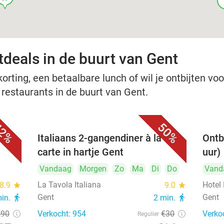
f
tdeals in de buurt van Gent
rting, een betaalbare lunch of wil je ontbijten voor
 restaurants in de buurt van Gent.
2%
50%
Cave
Italiaans 2-gangendiner à la
Ontb
carte in hartje Gent
uur)
Vandaag
Morgen
Zo
Ma
Di
Do
Vand
La Tavola Italiana
Hotel
8.9
star
9.0
star
Gent
Gent
min.
directions_walk
2 min.
directions_walk
,90
Verkocht: 954
€30
Verko
Regulier