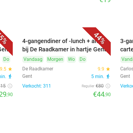
5%
44%
ia's
4-gangendiner of -lunch + amuse
3-ga
Gent
bij De Raadkamer in hartje Gent
cart
Do
Vandaag
Morgen
Wo
Do
Vand
De Raadkamer
Carlo
9.5
star
9.9
star
Gent
Gent
min.
directions_walk
5 min.
directions_walk
,15
Verkocht: 311
€80
Verko
Regulier
29
€44
,90
,90