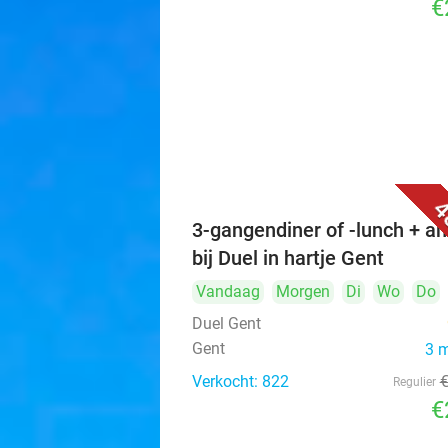
€
4
3-gangendiner of -lunch + a
bij Duel in hartje Gent
Vandaag
Morgen
Di
Wo
Do
Duel Gent
Gent
3 
Verkocht: 822
Regulier
€