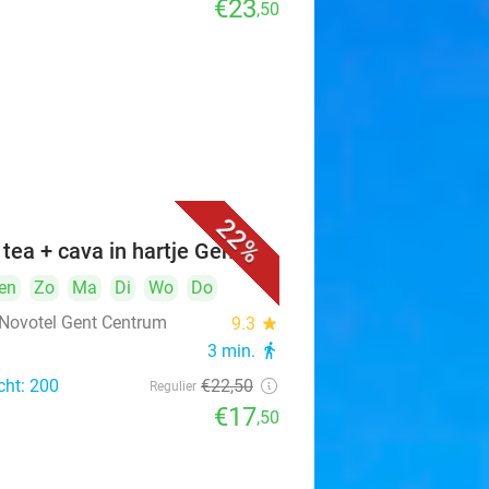
€23
,50
22%
 tea + cava in hartje Gent
en
Zo
Ma
Di
Wo
Do
 Novotel Gent Centrum
9.3
star
3 min.
directions_walk
cht: 200
€22
,50
Regulier
€17
,50