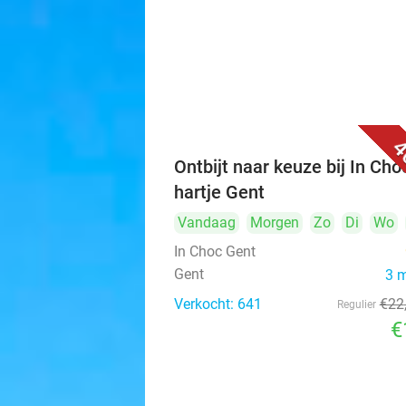
4
Ontbijt naar keuze bij In Cho
hartje Gent
Vandaag
Morgen
Zo
Di
Wo
In Choc Gent
Gent
3 
Verkocht: 641
€22
Regulier
€