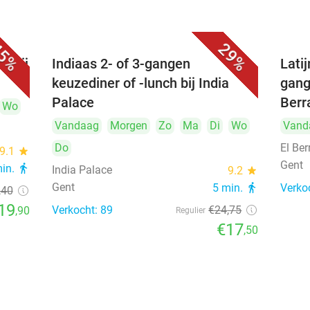
5%
29%
e bij
Indiaas 2- of 3-gangen
Lati
keuzediner of -lunch bij India
gange
Palace
Berr
Wo
Vandaag
Morgen
Zo
Ma
Di
Wo
Vand
Do
El Ber
9.1
star
Gent
min.
directions_walk
India Palace
9.2
star
Gent
5 min.
directions_walk
Verko
,40
19
Verkocht: 89
€24
,75
,90
Regulier
€17
,50