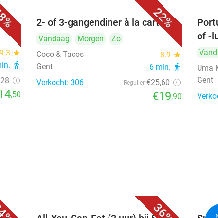
8%
22%
2- of 3-gangendiner à la carte
Port
of -
Vandaag
Morgen
Zo
Vand
9.3
star
Coco & Tacos
8.9
star
min.
directions_walk
Gent
6 min.
directions_walk
Uma M
Gent
€28
Verkocht: 306
€25
,60
Regulier
14
€19
,50
Verko
,90
4%
36%