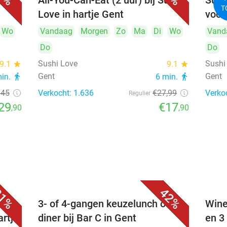
ia's
All-You-Can-Eat (2 uur) bij Sushi
Sush
T
Love in hartje Gent
voor
Wo
Vandaag
Morgen
Zo
Ma
Di
Wo
Vand
Do
Do
Sushi Love
Sushi
9.1
star
9.1
star
Gent
Gent
min.
directions_walk
6 min.
directions_walk
€45
Verkocht: 1.636
€27
,99
Verko
Regulier
29
€17
,90
,90
1%
42%
3- of 4-gangen keuzelunch of -
Wine
artje
diner bij Bar C in Gent
en 3