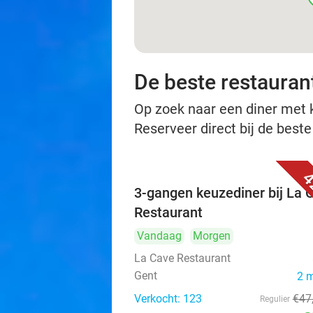
De beste restauran
Op zoek naar een diner met ko
Reserveer direct bij de beste
4
3-gangen keuzediner bij La 
Restaurant
Vandaag
Morgen
La Cave Restaurant
Gent
2 
Verkocht: 123
€47
Regulier