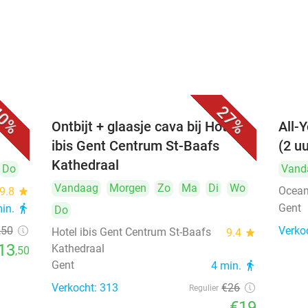
0%
27%
c in
Ontbijt + glaasje cava bij Hotel
All-
ibis Gent Centrum St-Baafs
(2 u
Kathedraal
Do
Vand
Vandaag
Morgen
Zo
Ma
Di
Wo
Ocean
9.8
star
Gent
min.
directions_walk
Do
,50
Verko
Hotel ibis Gent Centrum St-Baafs
9.4
star
13
Kathedraal
,50
Gent
4 min.
directions_walk
Verkocht: 313
€26
Regulier
€19