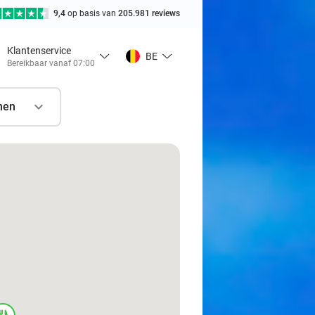
9,4
op basis van
205.981 reviews
Klantenservice
BE
Bereikbaar vanaf 07:00
nen