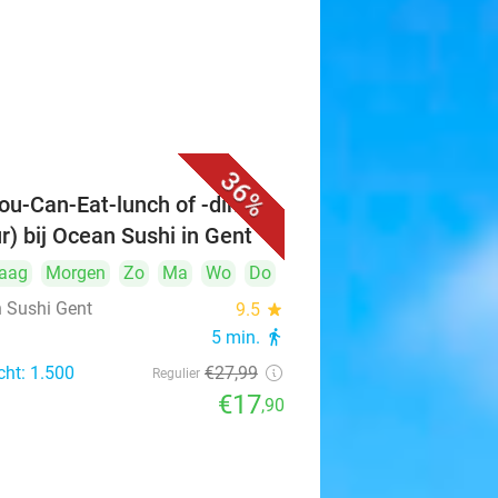
36%
You-Can-Eat-lunch of -diner
ur) bij Ocean Sushi in Gent
aag
Morgen
Zo
Ma
Wo
Do
 Sushi Gent
9.5
star
5 min.
directions_walk
cht: 1.500
€27
,99
Regulier
€17
,90