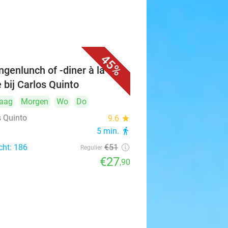
45%
ngenlunch of -diner à la
e bij Carlos Quinto
aag
Morgen
Wo
Do
s Quinto
9.6
star
5 min.
directions_walk
cht: 186
€51
Regulier
€27
,90