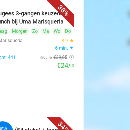
38%
ugees 3-gangen keuzediner
lunch bij Uma Marisqueria
aag
Morgen
Zo
Ma
Wo
Do
arisqueria
8.9
star
6 min.
directions_walk
cht: 441
€39
,85
Regulier
€24
,90
34%
NEW