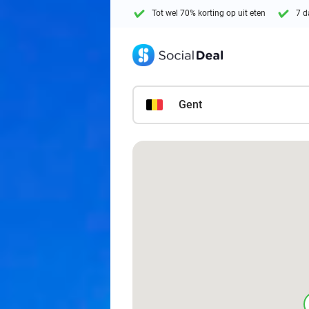
Tot wel 70% korting op uit eten
7 d
Gent