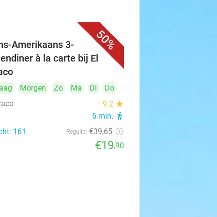
50%
jns-Amerikaans 3-
ndiner à la carte bij El
aco
aag
Morgen
Zo
Ma
Di
Do
raco
9.2
star
5 min.
directions_walk
cht: 161
€39
,65
Regulier
€19
,90