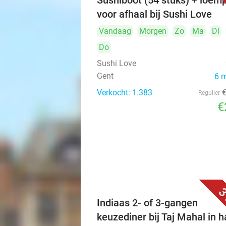
Sushiboot (54 stuks) + loemp
voor afhaal bij Sushi Love
Vandaag
Morgen
Zo
Ma
Di
Do
Sushi Love
Gent
6 
Verkocht: 1.383
Regulier
€
3
Indiaas 2- of 3-gangen
keuzediner bij Taj Mahal in h