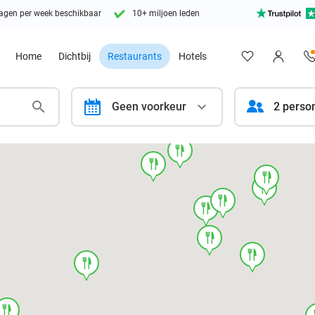
agen per week beschikbaar
10+ miljoen leden
Home
Dichtbij
Restaurants
Hotels
calendar
Geen voorkeur
2 perso
food
food
food
food
food
food
food
food
food
food