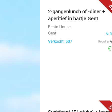
4
2-gangenlunch of -diner +
aperitief in hartje Gent
Bento House
Gent
6 
Verkocht: 507
Regulier
€
3