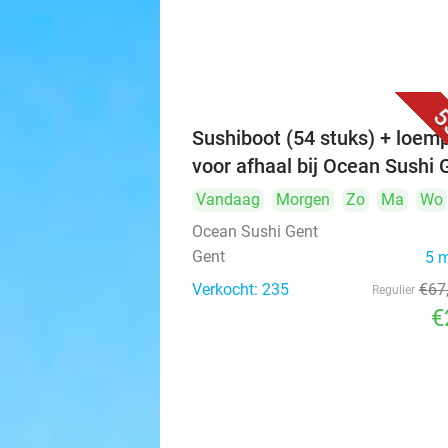
5
Sushiboot (54 stuks) + loemp
voor afhaal bij Ocean Sushi 
Vandaag
Morgen
Zo
Ma
Wo
Ocean Sushi Gent
Gent
5 
Verkocht: 235
€67
Regulier
€