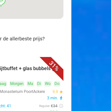
ood
 de allerbeste prijs?
31%
ijtbuffet + glas bubbels (1,5
aag
Morgen
Ma
Di
Wo
Do
 Monasterium PoortAckere
9.9
star
3 min.
directions_walk
cht: 41
€34
Regulier