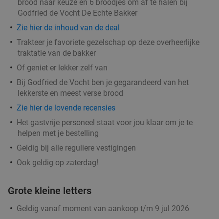
brood naar keuze en 6 broodjes om af te halen bij
Godfried de Vocht De Echte Bakker
Godfried de Vocht De Echte Bakker
9.6
star
Best
11 min.
directions_car
Zie hier de inhoud van de deal
Trakteer je favoriete gezelschap op deze overheerlijke
Verkocht: 899
€25
Regulier
traktatie van de bakker
€11
,99
Of geniet er lekker zelf van
Bij Godfried de Vocht ben je gegarandeerd van het
Lunch voor 2 bij Fletcher Hotels
40%
lekkerste en meest verse brood
Zie hier de lovende recensies
Fletcher Hotels
Het gastvrije personeel staat voor jou klaar om je te
Leende
12 min.
directions_car
helpen met je bestelling
Verkocht: 4.829
€33
Regulier
Geldig bij alle reguliere vestigingen
€19
,90
Ook geldig op zaterdag!
Grote kleine letters
Waardebon voor gebak t.w.v. €25 voor
52%
Geldig vanaf moment van aankoop t/m 9 jul 2026