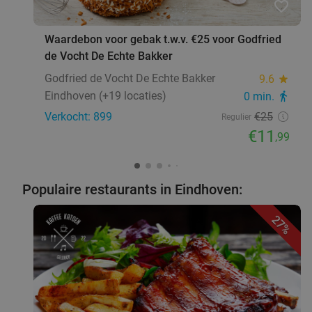
favorite_border
Roemeens 3-gangen keuzediner bij Restaurant
Waardebon voor gebak t.w.v. €25 voor Godfried
48%
de Vocht De Echte Bakker
Casa Romanaesca
Godfried de Vocht De Echte Bakker
9.6
star
Vandaag
Morgen
Za
Zo
Ma
Wo
Eindhoven (+19 locaties)
0 min.
directions_walk
Restaurant Casa Romaneasca
9.2
star
Verkocht: 899
€25
Regulier
Sint-Oedenrode
15 min.
directions_car
€11
,99
Verkocht: 228
€42
,50
Regulier
€21
,95
Populaire restaurants in Eindhoven:
27%
1 kilo schepsnoep naar keuze bij De Zoete
32%
Inval
Morgen
Za
Di
Wo
De Zoete Inval
9.7
star
Helmond
16 min.
directions_car