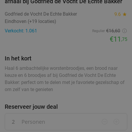
afhaal bij Godfried de Vocht De Echte Bakker
food
food
Godfried de Vocht De Echte Bakker
9.6
star
Wandelarrangement + appelflap + koffie/thee
34%
Eindhoven (+19 locaties)
+ borrelplank bij Eetcafé Manege Meulendijks
Verkocht: 1.061
€16,60
Regulier
Za
Zo
€11
,75
Eetcafé Manege Meulendijks
9.2
star
food
food
Heeze
9 min.
directions_car
food
In het kort
Verkocht: 85
€21
,20
food
Regulier
€13
Haal 6 ambachtelijke worstenbroodjes, een brood naar
food
,95
keuze en 6 broodjes af bij Godfried de Vocht De Echte
food
Bakker: perfect om te delen met je favoriete gezelschap of
om zelf van te genieten
Waardebon voor gebak t.w.v. €25 voor
52%
Godfried de Vocht De Echte Bakker
Reserveer jouw deal
Morgen
Za
Ma
Di
Wo
Godfried de Vocht De Echte Bakker
9.6
star
2
Personen
remove_circle_outline
add_circle_outline
Valkenswaard
11 min.
directions_car