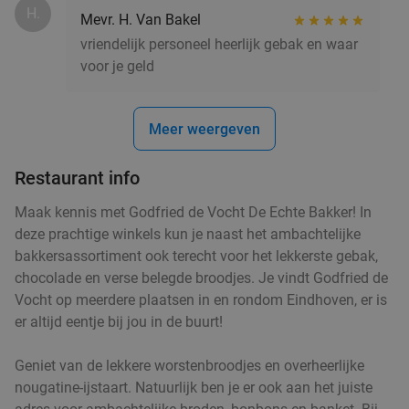
H.
€16
Mevr. H. Van Bakel
,95
vriendelijk personeel heerlijk gebak en waar
voor je geld
2-gangen keuzelunch bij SAMEN eten en
37%
Meer weergeven
drinken
Morgen
Za
Zo
Ma
Di
Wo
Restaurant info
SAMEN eten en drinken Helmond
9.3
star
Maak kennis met Godfried de Vocht De Echte Bakker! In
Helmond
15 min.
directions_car
deze prachtige winkels kun je naast het ambachtelijke
Verkocht: 148
€19
,90
Regulier
bakkersassortiment ook terecht voor het lekkerste gebak,
€12
,50
chocolade en verse belegde broodjes. Je vindt Godfried de
Vocht op meerdere plaatsen in en rondom Eindhoven, er is
er altijd eentje bij jou in de buurt!
Lunch voor 2 bij Fletcher Hotels
40%
Geniet van de lekkere worstenbroodjes en overheerlijke
nougatine-ijstaart. Natuurlijk ben je er ook aan het juiste
Fletcher Hotels