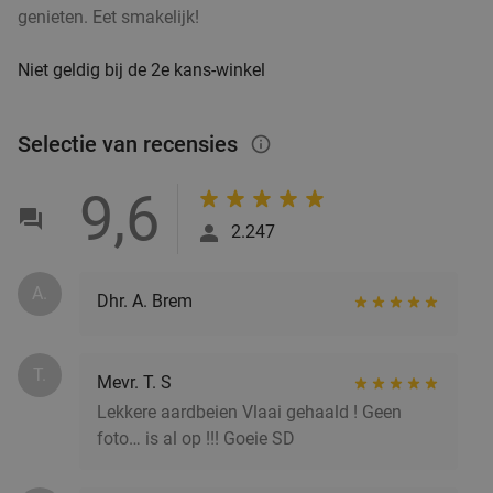
genieten. Eet smakelijk!
Niet geldig bij de 2e kans-winkel
Wandelarrangement bij Bavaria Brouwerijcafé
32%
Morgen
Za
Zo
Ma
Di
Wo
Selectie van recensies
info_outlined
Bavaria Brouwerijcafé
9.8
star
Lieshout
13 min.
directions_car
9,6
Verkocht: 14
€28
,45
Regulier
2.247
€19
,25
A.
Dhr. A. Brem
Wandelarrangement incl. lunchplank bij De
37%
Vriendschap Boskant
T.
Mevr. T. S
Morgen
Za
Zo
Wo
Lekkere aardbeien Vlaai gehaald ! Geen
De Vriendschap Boskant
9.8
star
foto… is al op !!! Goeie SD
Sint-Oedenrode
14 min.
directions_car
Verkocht: 227
€26
,95
Regulier