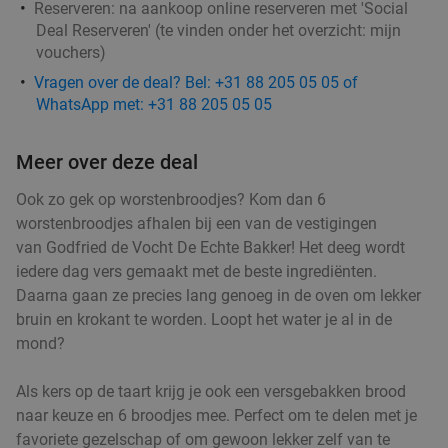
Godfried de Vocht De Echte Bakker
Reserveren:
na aankoop online reserveren met 'Social
Deal Reserveren' (te vinden onder het overzicht:
mijn
Morgen
Za
Ma
Di
Wo
vouchers
)
Godfried de Vocht De Echte Bakker
9.6
star
Vragen over de deal? Bel: +31 88 205 05 05 of
Leende
12 min.
directions_car
WhatsApp met: +31 88 205 05 05
Verkocht: 899
€25
Regulier
€11
,99
Meer over deze deal
Ook zo gek op worstenbroodjes? Kom dan 6
worstenbroodjes afhalen bij een van de vestigingen
Wandelarrangement incl. warme drank +
29%
van Godfried de Vocht De Echte Bakker! Het deeg wordt
gebak + lunchplank bij Parkpaviljoen
iedere dag vers gemaakt met de beste ingrediënten.
@BestZoo
Daarna gaan ze precies lang genoeg in de oven om lekker
bruin en krokant te worden. Loopt het water je al in de
Morgen
Za
Zo
Ma
Di
Wo
mond?
Parkpaviljoen @BestZoo
9.8
star
Best
13 min.
directions_car
Als kers op de taart krijg je ook een versgebakken brood
Verkocht: 40
€23
,95
naar keuze en 6 broodjes mee. Perfect om te delen met je
Regulier
€16
favoriete gezelschap of om gewoon lekker zelf van te
,95