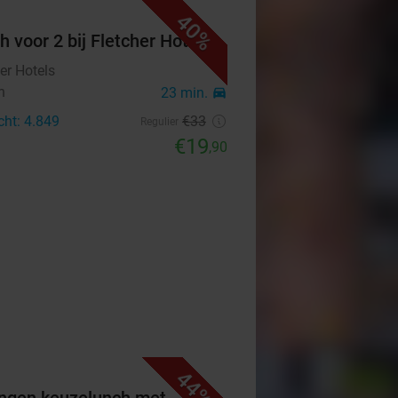
40%
h voor 2 bij Fletcher Hotels
er Hotels
n
23 min.
directions_car
cht: 4.849
€33
Regulier
€19
,90
44%