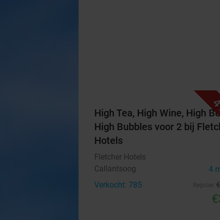
4
High Tea, High Wine, High Be
High Bubbles voor 2 bij Fletc
Hotels
Fletcher Hotels
Callantsoog
4 
Verkocht: 785
Regulier
€