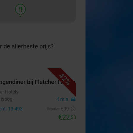
food
 de allerbeste prijs?
42%
ngendiner bij Fletcher Hotels
er Hotels
ntsoog
4 min.
directions_car
cht: 13.493
€39
Regulier
€22
,50