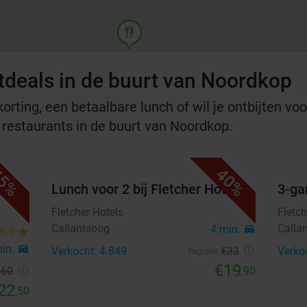
food
tdeals in de buurt van Noordkop
rting, een betaalbare lunch of wil je ontbijten voor
e restaurants in de buurt van Noordkop.
5%
40%
stro
Lunch voor 2 bij Fletcher Hotels
3-ga
Fletcher Hotels
Fletch
Callantsoog
Calla
4 min.
directions_car
9.0
star
min.
directions_car
Verkocht: 4.849
€33
Verko
Regulier
€19
,60
,90
22
,50