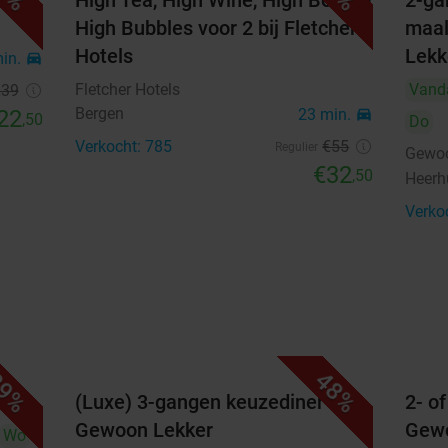
otels
High Tea, High Wine, High Beer of
2-ga
High Bubbles voor 2 bij Fletcher
maal
31
Hotels
Lekk
min.
directions_car
september 2026
Fletcher Hotels
Vand
€39
Ma
Di
Wo
Do
Vr
Za
Zo
Bergen
22
23 min.
directions_car
,50
Do
Verkocht: 785
€55
Regulier
Gewoo
1
2
3
4
5
6
€32
,50
Heer
7
8
9
10
11
12
13
Verko
14
15
16
17
18
19
20
21
22
23
24
25
26
27
28
29
30
9%
48%
(Luxe) 3-gangen keuzediner bij
2- o
Highlights
Gewoon Lekker
Gewo
Wo
Multideal: