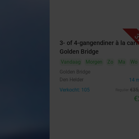
3
3- of 4-gangendiner à la carte
Golden Bridge
Vandaag
Morgen
Zo
Ma
Wo
Golden Bridge
Den Helder
14 
Verkocht: 105
€35
Regulier
€