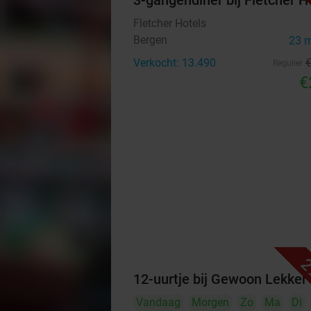
3-gangendiner bij Fletcher H
Fletcher Hotels
Bergen
23 
Verkocht: 13.490
Regulier
€
2
12-uurtje bij Gewoon Lekker
Vandaag
Morgen
Zo
Ma
Di