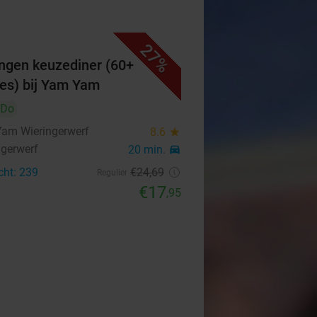
27%
ngen keuzediner (60+
es) bij Yam Yam
Do
am Wieringerwerf
8.6
star
ngerwerf
20 min.
directions_car
cht: 239
€24
,69
Regulier
€17
,95