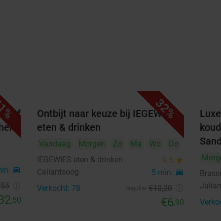
1%
32%
er of
Ontbijt naar keuze bij IEGEWIES
Luxe
her
eten & drinken
koud
San
Vandaag
Morgen
Zo
Ma
Wo
Do
Morg
IEGEWIES eten & drinken
9.5
star
min.
directions_car
Callantsoog
5 min.
directions_car
Brass
€55
Julia
Verkocht: 78
€10
,20
Regulier
32
,50
€6
Verko
,90