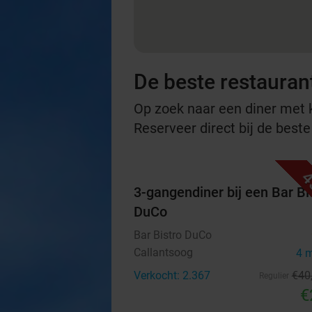
De beste restauran
Op zoek naar een diner met ko
Reserveer direct bij de best
4
3-gangendiner bij een Bar Bi
DuCo
Bar Bistro DuCo
Callantsoog
4 
Verkocht: 2.367
€40
Regulier
€