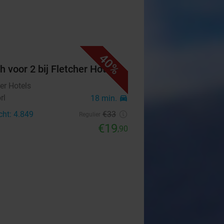
40%
h voor 2 bij Fletcher Hotels
er Hotels
rl
18 min.
directions_car
cht: 4.849
€33
Regulier
€19
,90