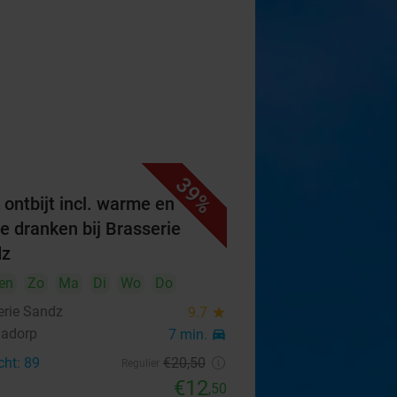
39%
 ontbijt incl. warme en
e dranken bij Brasserie
dz
en
Zo
Ma
Di
Wo
Do
erie Sandz
9.7
star
nadorp
7 min.
directions_car
cht: 89
€20
,50
Regulier
€12
,50