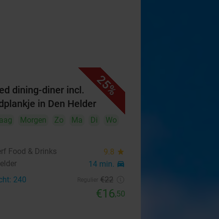
25%
ed dining-diner incl.
dplankje in Den Helder
aag
Morgen
Zo
Ma
Di
Wo
rf Food & Drinks
9.8
star
elder
14 min.
directions_car
cht: 240
€22
Regulier
€16
,50