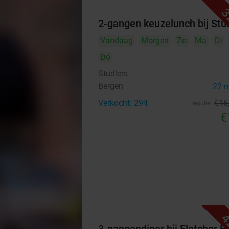
3
2-gangen keuzelunch bij Stu
Vandaag
Morgen
Zo
Ma
Di
Do
Studlers
Bergen
22 
Verkocht: 294
€16
Regulier
€
4