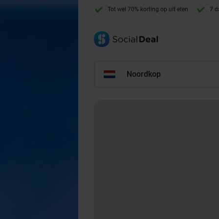
Tot wel 70% korting op uit eten
7 d
Noordkop