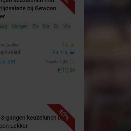
ngen keuzelunch met
tijdsalade bij Gewoon
er
aag
Morgen
Zo
Ma
Di
Wo
n Lekker
9.6
star
hugowaard
23 min.
directions_car
cht: 261
€24
Regulier
€13
,50
40%
f 3-gangen keuzelunch bij
on Lekker