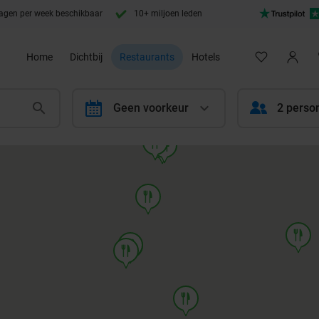
agen per week beschikbaar
10+ miljoen leden
Home
Dichtbij
Restaurants
Hotels
calendar
Geen voorkeur
2 perso
food
food
food
food
food
food
food
food
food