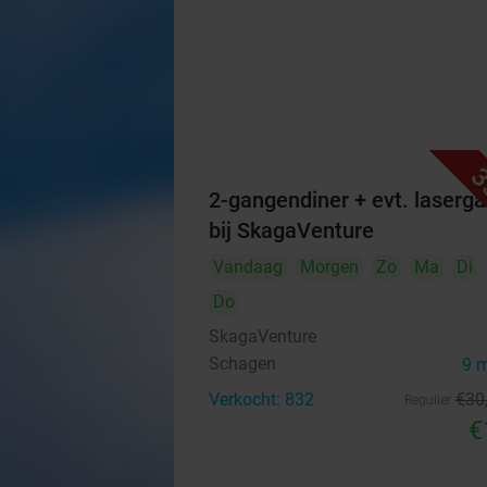
3
2-gangendiner + evt. laser
bij SkagaVenture
Vandaag
Morgen
Zo
Ma
Di
Do
SkagaVenture
Schagen
9 
Verkocht: 832
€30
Regulier
€