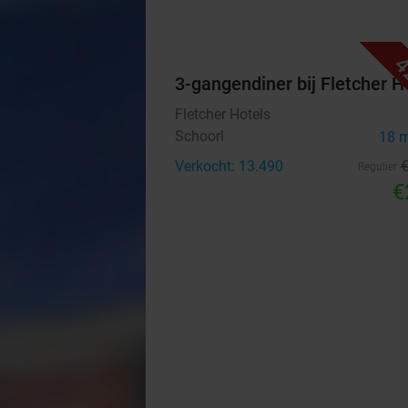
4
3-gangendiner bij Fletcher H
Fletcher Hotels
Schoorl
18 
Verkocht: 13.490
Regulier
€