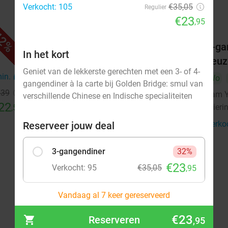
Verkocht: 105
€35,05
Regulier
€23
,95
2%
41%
otels
High Tea, High Wine, High Beer of
3-ga
In het kort
High Bubbles voor 2 bij Fletcher
keuz
Geniet van de lekkerste gerechten met een 3- of 4-
Hotels
min.
directions_car
Wo
gangendiner à la carte bij Golden Bridge: smul van
Fletcher Hotels
€39
Yam Y
verschillende Chinese en Indische specialiteiten
Schoorl
22
18 min.
directions_car
Wieri
,50
Verkocht: 785
€55
Regulier
Verko
Reserveer jouw deal
€32
,50
3-gangendiner
32%
€23
Verkocht: 95
€35,05
,95
Vandaag al 7 keer gereserveerd
4-gangendiner
36%
€23
Reserveren
€26
,95
Verkocht: 10
€41,40
,50