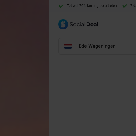
Tot wel 70% korting op uit eten
7 d
Ede-Wageningen