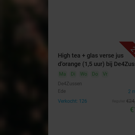
2
High tea + glas verse jus
d’orange (1,5 uur) bij De4Zu
Ma
Di
Wo
Do
Vr
De4Zussen
Ede
2 
Verkocht: 126
€24
Regulier
€