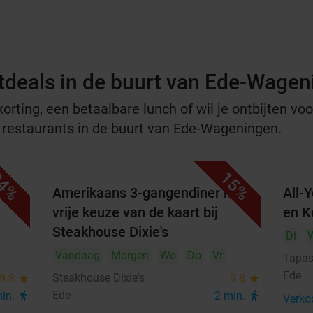
tdeals in de buurt van Ede-Wage
rting, een betaalbare lunch of wil je ontbijten voor
e restaurants in de buurt van Ede-Wageningen.
4%
15%
met
Amerikaans 3-gangendiner met
All-
vrije keuze van de kaart bij
en K
Steakhouse Dixie's
Di
Vandaag
Morgen
Wo
Do
Vr
Tapas
Ede
Steakhouse Dixie's
9.8
star
9.8
star
Ede
min.
directions_walk
2 min.
directions_walk
Verko