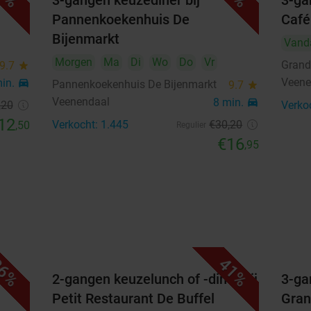
3-gangen keuzediner bij
3-ga
14
15
16
17
18
19
20
Pannenkoekenhuis De
Café
21
22
23
24
25
26
27
Bijenmarkt
Vand
Morgen
Ma
Di
Wo
Do
Vr
Grand
9.7
star
28
29
30
Veene
min.
directions_car
Pannenkoekenhuis De Bijenmarkt
9.7
star
Veenendaal
8 min.
directions_car
,20
Verko
Highlights
12
Verkocht: 1.445
€30
,20
,50
Regulier
Verrukkelijk 3-gangen keuzediner bij Grand Café
€16
,95
Karakter
Zie hier de inhoud van de deal
Geniet bijvoorbeeld van rundercarpaccio,
Karakterburger en San Sebastian cheesecake
Voel je welkom bij dit sfeervolle restaurant in
hartje Veenendaal
6%
41%
Alle gerechten worden bereid met dagverse
laat
2-gangen keuzelunch of -diner bij
3-ga
ingrediënten
Petit Restaurant De Buffel
Gran
Laat je smaakpapillen verwennen door de chef