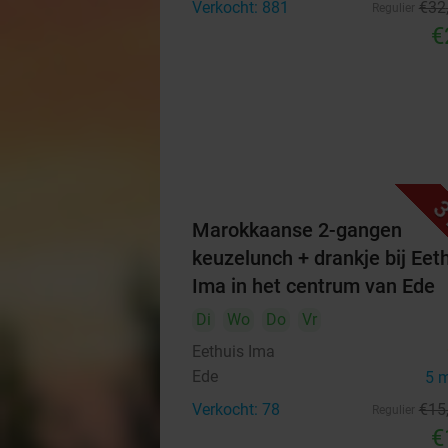
Verkocht: 881
€32
Regulier
€
3
Marokkaanse 2-gangen
keuzelunch + drankje bij Eet
Ima in het centrum van Ede
Di
Wo
Do
Vr
Eethuis Ima
Ede
5 
Verkocht: 78
€15
Regulier
€