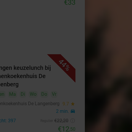
€33
44%
ngen keuzelunch bij
enkoekenhuis De
enberg
en
Ma
Di
Wo
Do
Vr
nkoekenhuis De Langenberg
9.7
star
2 min.
directions_car
cht: 397
€22
,20
Regulier
€12
,50