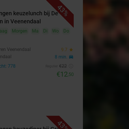
43%
ngen keuzelunch bij De
n in Veenendaal
aag
Morgen
Ma
Di
Wo
Do
ren Veenendaal
9.7
star
ndaal
8 min.
directions_car
cht: 778
€22
Regulier
€12
,50
43%