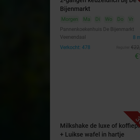
2-gangen keuzelunch bij De
Bijenmarkt
Morgen
Ma
Di
Wo
Do
Vr
Pannenkoekenhuis De Bijenmarkt
Veenendaal
8 
Verkocht: 478
€22
Regulier
€
3
Milkshake de luxe of koffiep
+ Luikse wafel in hartje