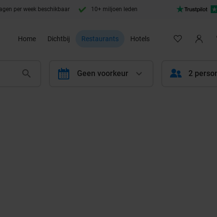
agen per week beschikbaar
10+ miljoen leden
Home
Dichtbij
Restaurants
Hotels
calendar
Geen voorkeur
2 perso