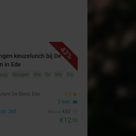
43%
ngen keuzelunch bij De
n in Ede
aag
Morgen
Ma
Di
Wo
Do
urant De Beren Ede
9.5
star
3 min.
directions_car
cht: 265
€22
Regulier
€12
,50