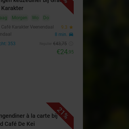
ngen keuzediner bij Grand
 Karakter
aag
Morgen
Wo
Do
 Café Karakter Veenendaal
9.3
star
ndaal
8 min.
directions_car
cht: 353
€43
,75
Regulier
€24
,95
21%
ngendiner à la carte bij
d Café De Kei