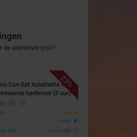
ningen
 de allerbeste prijs?
23%
You-Can-Eat Aziatische tapas
oreaanse barbecue (3 uur)
Wo
Do
Vr
ia
9.9
star
4 min.
directions_walk
cht: 616
€43
Regulier