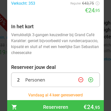
Verkocht: 353
€43,75
Regulier
€24
,95
0%
42%
els
3-gangendiner bij Fletcher Hotels
High
In het kort
High
Fletcher Hotels
Verrukkelijk 3-gangen keuzediner bij Grand Café
Hote
Wolfheze
min.
directions_car
8 min.
directions_car
Karakter: geniet bijvoorbeeld van rundercarpaccio,
Fletch
€33
Verkocht: 13.749
€39
Regulier
kipsaté en sluit af met een heerlijke San Sebastian
Wolfh
19
€22
,90
,50
cheesecake
Verko
Reserveer jouw deal
2
Personen
remove_circle_outline
add_circle_outline
augustus 2026
Vandaag al 4 keer gereserveerd
Ma
Di
Wo
Do
Vr
Za
Zo
€24
Reserveren
,95