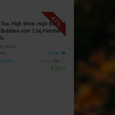
41%
 Tea, High Wine, High Beer of
 Bubbles voor 2 bij Fletcher
ls
er Hotels
eze
8 min.
directions_car
cht: 815
€55
Regulier
€32
,50