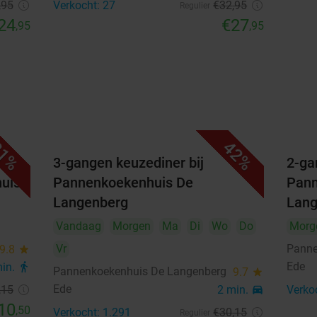
,95
Verkocht: 27
€32
,95
Regulier
24
€27
,95
,95
1%
42%
3-gangen keuzediner bij
2-ga
huis
Pannenkoekenhuis De
Pann
Langenberg
Lang
Vandaag
Morgen
Ma
Di
Wo
Do
Morg
Vr
Panne
9.8
star
Ede
min.
directions_walk
Pannenkoekenhuis De Langenberg
9.7
star
Ede
,15
2 min.
directions_car
Verko
10
,50
Verkocht: 1.291
€30
,15
Regulier