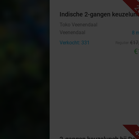
2
Indische 2-gangen keuzelun
Toko Veenendaal
Veenendaal
8 
Verkocht: 331
€17
Regulier
€
4