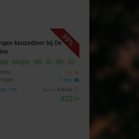
39%
ngen keuzediner bij De
ine
aag
Morgen
Ma
Di
Wo
Do
ntine
9.4
star
ningen
7 min.
directions_car
cht: 110
€36
,95
Regulier
€22
,50