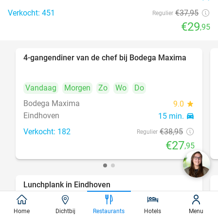
Verkocht: 451
€37
,95
Regulier
€29
,95
4-gangendiner van de chef bij Bodega Maxima
28%
Vandaag
Morgen
Zo
Wo
Do
Bodega Maxima
9.0
star
Eindhoven
15 min.
directions_car
Verkocht: 182
€38
,95
Regulier
€27
,95
Lunchplank in Eindhoven
39%
Home
Dichtbij
Restaurants
Hotels
Menu
Vandaag
Morgen
Zo
Wo
Do