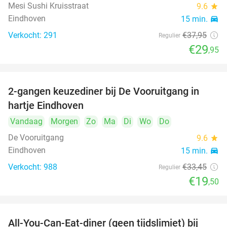
Mesi Sushi Kruisstraat
9.6
star
Eindhoven
15 min.
directions_car
Verkocht: 291
€37
,95
Regulier
€29
,95
2-gangen keuzediner bij De Vooruitgang in
42%
hartje Eindhoven
Vandaag
Morgen
Zo
Ma
Di
Wo
Do
De Vooruitgang
9.6
star
Eindhoven
15 min.
directions_car
Verkocht: 988
€33
,45
Regulier
€19
,50
All-You-Can-Eat-diner (geen tijdslimiet) bij
14%