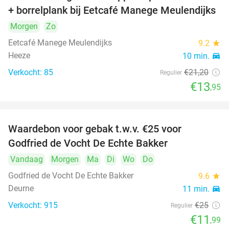
+ borrelplank bij Eetcafé Manege Meulendijks
Morgen
Zo
Eetcafé Manege Meulendijks
9.2
star
Heeze
10 min.
directions_car
Verkocht: 85
€21
,20
Regulier
€13
,95
Waardebon voor gebak t.w.v. €25 voor
52%
Godfried de Vocht De Echte Bakker
Vandaag
Morgen
Ma
Di
Wo
Do
Godfried de Vocht De Echte Bakker
9.6
star
Deurne
11 min.
directions_car
Verkocht: 915
€25
Regulier
€11
,99