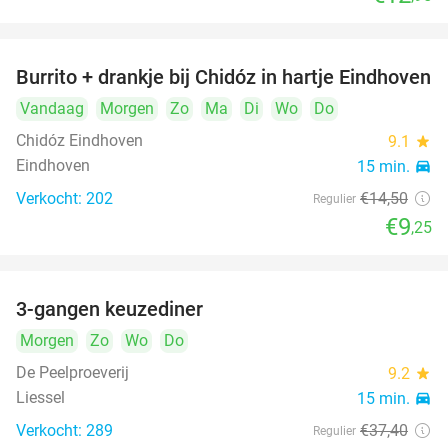
Burrito + drankje bij Chidóz in hartje Eindhoven
36%
Vandaag
Morgen
Zo
Ma
Di
Wo
Do
Chidóz Eindhoven
9.1
star
Eindhoven
15 min.
directions_car
Verkocht: 202
€14
,50
Regulier
€9
,25
3-gangen keuzediner
33%
Morgen
Zo
Wo
Do
De Peelproeverij
9.2
star
Liessel
15 min.
directions_car
Verkocht: 289
€37
,40
Regulier