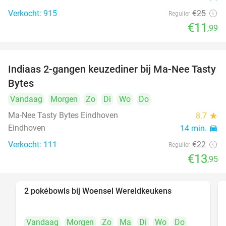
Verkocht: 915
€25
Regulier
€11
,99
Indiaas 2-gangen keuzediner bij Ma-Nee Tasty
37%
Bytes
Vandaag
Morgen
Zo
Di
Wo
Do
Ma-Nee Tasty Bytes Eindhoven
8.7
star
Eindhoven
14 min.
directions_car
Verkocht: 111
€22
Regulier
food
€13
foo
,95
2 pokébowls bij Woensel Wereldkeukens
35%
Vandaag
Morgen
Zo
Ma
Di
Wo
Do