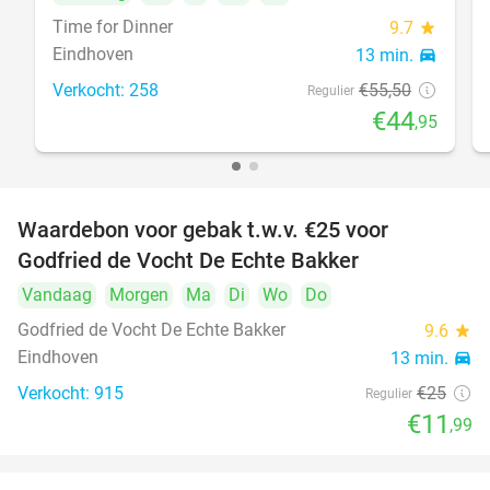
Time for Dinner
9.7
star
Eindhoven
13 min.
directions_car
Verkocht: 258
€55
,50
Regulier
€44
,95
Waardebon voor gebak t.w.v. €25 voor
52%
Godfried de Vocht De Echte Bakker
Vandaag
Morgen
Ma
Di
Wo
Do
Godfried de Vocht De Echte Bakker
9.6
star
Eindhoven
13 min.
directions_car
Verkocht: 915
€25
Regulier
€11
,99