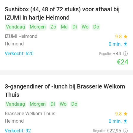
Sushibox (44, 48 of 72 stuks) voor afhaal bij
45%
IZUMI in hartje Helmond
Vandaag
Morgen
Zo
Ma
Di
Wo
Do
IZUMI Helmond
9.8
star
Helmond
0 min.
directions_walk
Verkocht: 620
€44
Regulier
€24
3-gangendiner of -lunch bij Brasserie Welkom
35%
Thuis
Vandaag
Morgen
Di
Wo
Do
Brasserie Welkom Thuis
9.8
star
Helmond
0 min.
directions_walk
Verkocht: 92
€22
,95
Regulier