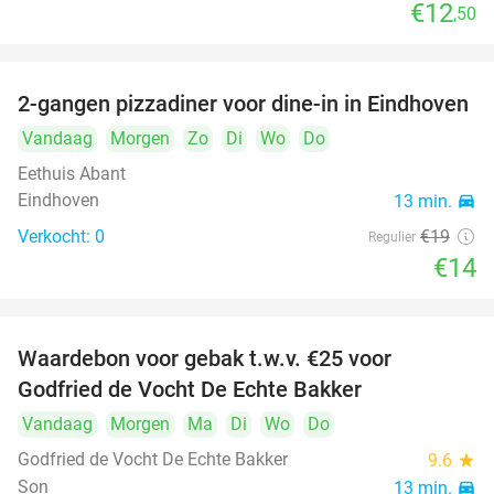
€12
,50
food
food
2-gangen pizzadiner voor dine-in in Eindhoven
26%
Vandaag
Morgen
Zo
Di
Wo
Do
Eethuis Abant
Eindhoven
13 min.
directions_car
Verkocht: 0
€19
Regulier
€14
Waardebon voor gebak t.w.v. €25 voor
52%
Godfried de Vocht De Echte Bakker
Vandaag
Morgen
Ma
Di
Wo
Do
Godfried de Vocht De Echte Bakker
9.6
star
Son
13 min.
directions_car