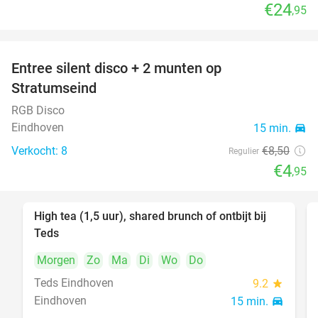
€24
,95
Entree silent disco + 2 munten op
42%
Stratumseind
RGB Disco
Eindhoven
15 min.
directions_car
Verkocht: 8
€8
,50
Regulier
€4
,95
High tea (1,5 uur), shared brunch of ontbijt bij
35%
Teds
Morgen
Zo
Ma
Di
Wo
Do
Teds Eindhoven
9.2
star
Eindhoven
15 min.
directions_car