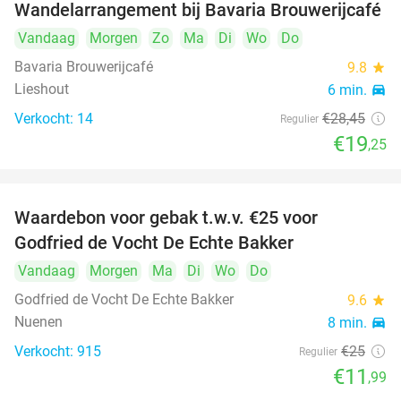
Wandelarrangement bij Bavaria Brouwerijcafé
32%
Vandaag
Morgen
Zo
Ma
Di
Wo
Do
Bavaria Brouwerijcafé
9.8
star
Lieshout
6 min.
directions_car
Verkocht: 14
€28
,45
Regulier
€19
,25
Waardebon voor gebak t.w.v. €25 voor
52%
Godfried de Vocht De Echte Bakker
Vandaag
Morgen
Ma
Di
Wo
Do
Godfried de Vocht De Echte Bakker
9.6
star
Nuenen
8 min.
directions_car
Verkocht: 915
€25
Regulier
€11
,99