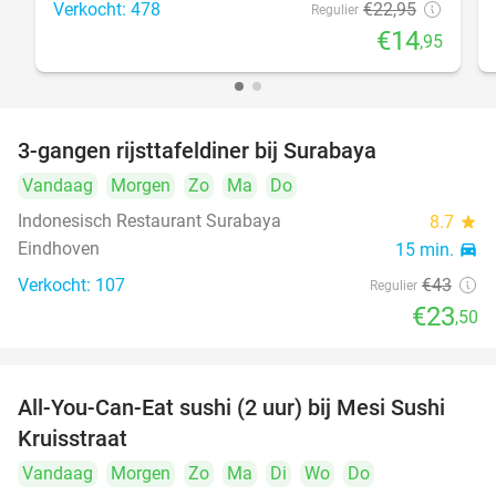
Verkocht: 478
€22
,95
Regulier
€14
,95
3-gangen rijsttafeldiner bij Surabaya
45%
Vandaag
Morgen
Zo
Ma
Do
Indonesisch Restaurant Surabaya
8.7
star
Eindhoven
15 min.
directions_car
Verkocht: 107
€43
Regulier
€23
,50
All-You-Can-Eat sushi (2 uur) bij Mesi Sushi
21%
Kruisstraat
Vandaag
Morgen
Zo
Ma
Di
Wo
Do