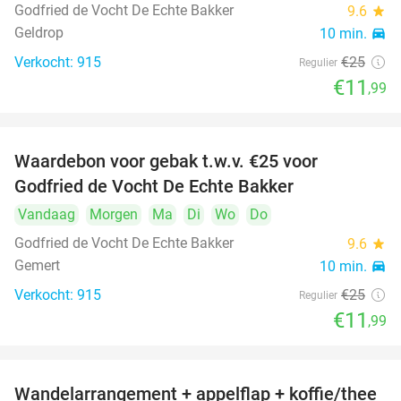
Godfried de Vocht De Echte Bakker
9.6
star
Geldrop
10 min.
directions_car
Verkocht: 915
€25
Regulier
€11
,99
Waardebon voor gebak t.w.v. €25 voor
52%
Godfried de Vocht De Echte Bakker
Vandaag
Morgen
Ma
Di
Wo
Do
Godfried de Vocht De Echte Bakker
9.6
star
Gemert
10 min.
directions_car
Verkocht: 915
€25
Regulier
€11
,99
Wandelarrangement + appelflap + koffie/thee
34%