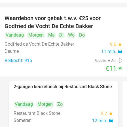
Waardebon voor gebak t.w.v. €25 voor
52%
Godfried de Vocht De Echte Bakker
Vandaag
Morgen
Ma
Di
Wo
Do
Godfried de Vocht De Echte Bakker
9.6
star
Deurne
11 min.
directions_car
Verkocht: 915
€25
Regulier
€11
,99
2-gangen keuzelunch bij Restaurant Black Stone
36%
Vandaag
Morgen
Zo
Restaurant Black Stone
9.7
star
Someren
12 min.
directions_car