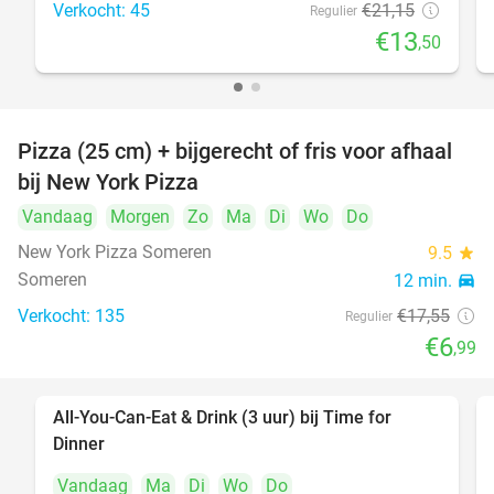
Verkocht: 45
€21
,15
Regulier
€13
,50
Pizza (25 cm) + bijgerecht of fris voor afhaal
60%
bij New York Pizza
Vandaag
Morgen
Zo
Ma
Di
Wo
Do
New York Pizza Someren
9.5
star
Someren
12 min.
directions_car
Verkocht: 135
€17
,55
Regulier
€6
,99
All-You-Can-Eat & Drink (3 uur) bij Time for
19%
Dinner
Vandaag
Ma
Di
Wo
Do