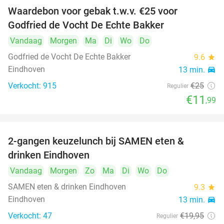
Waardebon voor gebak t.w.v. €25 voor
52%
Godfried de Vocht De Echte Bakker
Vandaag
Morgen
Ma
Di
Wo
Do
Godfried de Vocht De Echte Bakker
9.6
star
Eindhoven
13 min.
directions_car
Verkocht: 915
€25
Regulier
€11
,99
2-gangen keuzelunch bij SAMEN eten &
37%
drinken Eindhoven
Vandaag
Morgen
Zo
Ma
Di
Wo
Do
food
SAMEN eten & drinken Eindhoven
9.3
star
Eindhoven
13 min.
directions_car
Verkocht: 47
€19
,95
Regulier