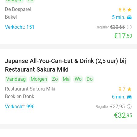
De Bosparel
8.8
star
Bakel
5 min.
directions_car
Verkocht: 151
€30
,65
Regulier
€17
,50
Japanse All-You-Can-Eat & Drink (2,5 uur) bij
13%
Restaurant Sakura Miki
Vandaag
Morgen
Zo
Ma
Wo
Do
Restaurant Sakura Miki
9.7
star
Beek en Donk
6 min.
directions_car
Verkocht: 996
€37
,95
Regulier
€32
,95