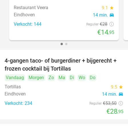
Restaurant Veera
9.1
star
Eindhoven
14 min.
directions_car
Verkocht: 144
€28
Regulier
€14
,95
4-gangen taco- of burgerdiner + bijgerecht +
46%
frozen cocktail bij Tortillas
Vandaag
Morgen
Zo
Ma
Di
Wo
Do
Tortillas
9.5
star
Eindhoven
14 min.
directions_car
Verkocht: 234
€53
,50
Regulier
€28
,95