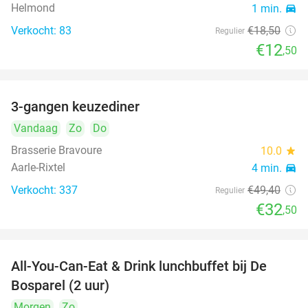
Helmond
1 min.
directions_car
Verkocht: 83
€18
,50
Regulier
€12
,50
3-gangen keuzediner
34%
Vandaag
Zo
Do
Brasserie Bravoure
10.0
star
Aarle-Rixtel
4 min.
directions_car
Verkocht: 337
€49
,40
Regulier
€32
,50
All-You-Can-Eat & Drink lunchbuffet bij De
43%
Bosparel (2 uur)
Morgen
Zo