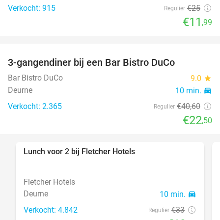
Verkocht: 915
€25
Regulier
€11
,99
3-gangendiner bij een Bar Bistro DuCo
45%
Bar Bistro DuCo
9.0
star
Deurne
10 min.
directions_car
Verkocht: 2.365
€40
,60
Regulier
€22
,50
Lunch voor 2 bij Fletcher Hotels
40%
Fletcher Hotels
Deurne
10 min.
directions_car
Verkocht: 4.842
€33
Regulier