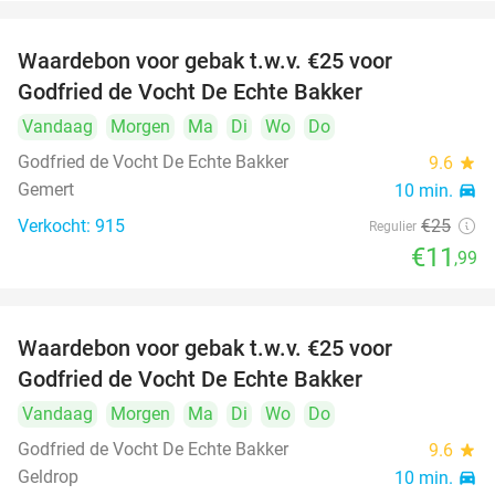
Waardebon voor gebak t.w.v. €25 voor
52%
Godfried de Vocht De Echte Bakker
Vandaag
Morgen
Ma
Di
Wo
Do
Godfried de Vocht De Echte Bakker
9.6
star
Gemert
10 min.
directions_car
Verkocht: 915
€25
Regulier
€11
,99
Waardebon voor gebak t.w.v. €25 voor
52%
Godfried de Vocht De Echte Bakker
Vandaag
Morgen
Ma
Di
Wo
Do
Godfried de Vocht De Echte Bakker
9.6
star
Geldrop
10 min.
directions_car