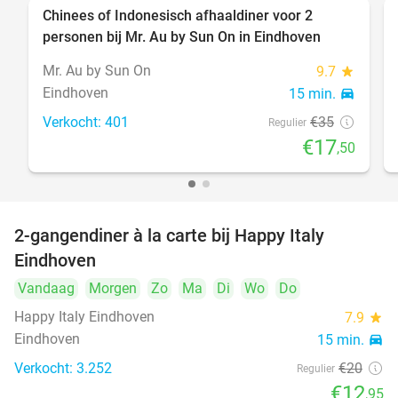
Chinees of Indonesisch afhaaldiner voor 2
50%
personen bij Mr. Au by Sun On in Eindhoven
Mr. Au by Sun On
9.7
star
Eindhoven
15 min.
directions_car
Verkocht: 401
€35
Regulier
€17
,50
2-gangendiner à la carte bij Happy Italy
35%
Eindhoven
Vandaag
Morgen
Zo
Ma
Di
Wo
Do
Happy Italy Eindhoven
7.9
star
Eindhoven
15 min.
directions_car
Verkocht: 3.252
€20
Regulier
€12
,95