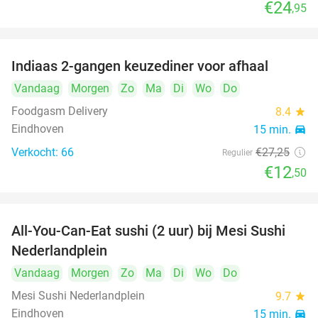
€24
,95
Indiaas 2-gangen keuzediner voor afhaal
54%
Vandaag
Morgen
Zo
Ma
Di
Wo
Do
Foodgasm Delivery
8.4
star
Eindhoven
15 min.
directions_car
Verkocht: 66
€27
,25
Regulier
€12
,50
All-You-Can-Eat sushi (2 uur) bij Mesi Sushi
21%
Nederlandplein
Vandaag
Morgen
Zo
Ma
Di
Wo
Do
Mesi Sushi Nederlandplein
9.7
star
Eindhoven
15 min.
directions_car