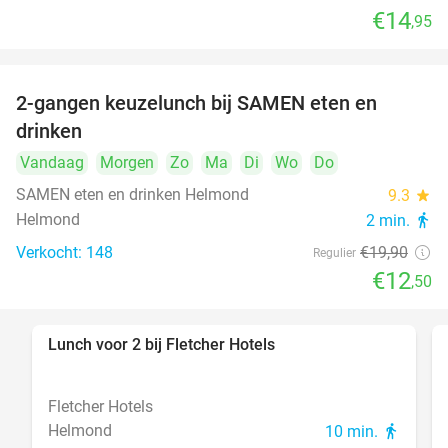
€14
,95
2-gangen keuzelunch bij SAMEN eten en
37%
drinken
Vandaag
Morgen
Zo
Ma
Di
Wo
Do
SAMEN eten en drinken Helmond
9.3
star
Helmond
2 min.
directions_walk
Verkocht: 148
€19
,90
Regulier
€12
,50
Lunch voor 2 bij Fletcher Hotels
40%
Fletcher Hotels
Helmond
10 min.
directions_walk