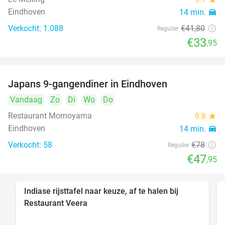
Eindhoven
14 min.
directions_car
Verkocht: 1.088
€41
,80
Regulier
€33
,95
Japans 9-gangendiner in Eindhoven
39%
Vandaag
Zo
Di
Wo
Do
Restaurant Momoyama
9.8
star
Eindhoven
14 min.
directions_car
Verkocht: 58
€78
Regulier
€47
,95
Indiase rijsttafel naar keuze, af te halen bij
47%
Restaurant Veera