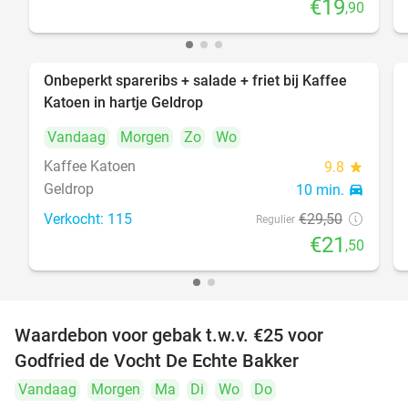
€19
,90
Onbeperkt spareribs + salade + friet bij Kaffee
27%
Katoen in hartje Geldrop
Vandaag
Morgen
Zo
Wo
Kaffee Katoen
9.8
star
Geldrop
10 min.
directions_car
Verkocht: 115
€29
,50
Regulier
€21
,50
Waardebon voor gebak t.w.v. €25 voor
52%
Godfried de Vocht De Echte Bakker
Vandaag
Morgen
Ma
Di
Wo
Do