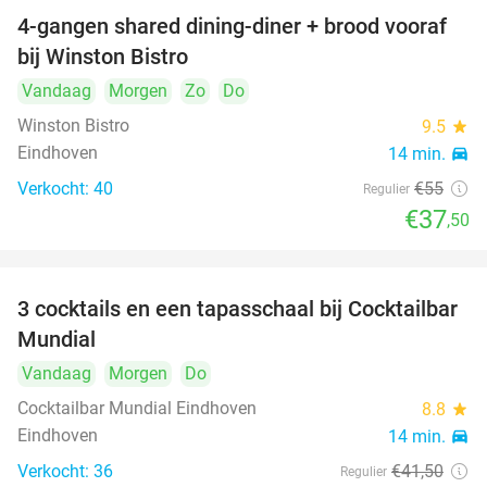
4-gangen shared dining-diner + brood vooraf
32%
bij Winston Bistro
Vandaag
Morgen
Zo
Do
Winston Bistro
9.5
star
Eindhoven
14 min.
directions_car
Verkocht: 40
€55
Regulier
€37
,50
3 cocktails en een tapasschaal bij Cocktailbar
40%
Mundial
Vandaag
Morgen
Do
Cocktailbar Mundial Eindhoven
8.8
star
Eindhoven
14 min.
directions_car
Verkocht: 36
€41
,50
Regulier