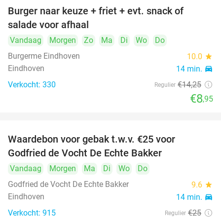
Burger naar keuze + friet + evt. snack of
37%
salade voor afhaal
Vandaag
Morgen
Zo
Ma
Di
Wo
Do
Burgerme Eindhoven
10.0
star
Eindhoven
14 min.
directions_car
Verkocht: 330
€14
,25
Regulier
€8
,95
Waardebon voor gebak t.w.v. €25 voor
52%
Godfried de Vocht De Echte Bakker
Vandaag
Morgen
Ma
Di
Wo
Do
Godfried de Vocht De Echte Bakker
9.6
star
Eindhoven
14 min.
directions_car
Verkocht: 915
€25
Regulier