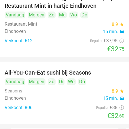
Restaurant Mint in hartje Eindhoven
Vandaag
Morgen
Zo
Ma
Wo
Do
Restaurant Mint
8.9
star
Eindhoven
15 min.
directions_car
Verkocht: 612
€37
,95
Regulier
€32
,75
All-You-Can-Eat sushi bij Seasons
14%
Vandaag
Morgen
Zo
Di
Wo
Do
Seasons
8.9
star
Eindhoven
15 min.
directions_car
Verkocht: 806
€38
Regulier
€32
,60