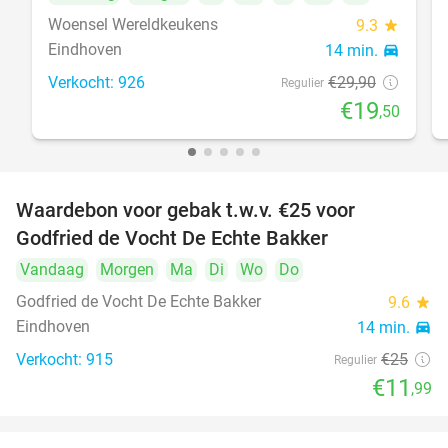
Woensel Wereldkeukens
9.3
star
Eindhoven
14 min.
directions_car
Verkocht: 926
€29
,90
Regulier
€19
,50
Waardebon voor gebak t.w.v. €25 voor
52%
Godfried de Vocht De Echte Bakker
Vandaag
Morgen
Ma
Di
Wo
Do
Godfried de Vocht De Echte Bakker
9.6
star
Eindhoven
14 min.
directions_car
Verkocht: 915
€25
Regulier
€11
,99