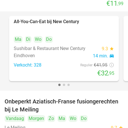
€11
,99
All-You-Can-Eat bij New Century
21%
Ma
Di
Wo
Do
Sushibar & Restaurant New Century
9.3
star
Eindhoven
14 min.
directions_car
Verkocht: 328
€41
,95
Regulier
€32
,95
Onbeperkt Aziatisch-Franse fusiongerechten
19%
bij Le Meiling
Vandaag
Morgen
Zo
Ma
Wo
Do
Le Meiling
9.7
star