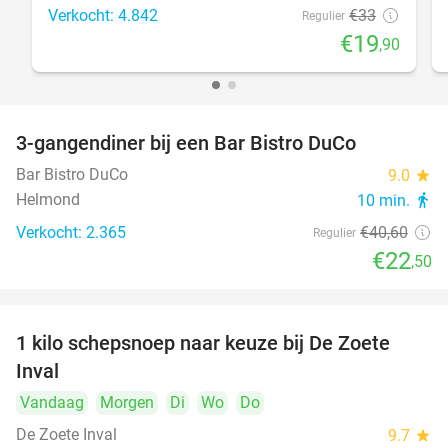
Verkocht: 4.842
€33
Regulier
€19
,90
3-gangendiner bij een Bar Bistro DuCo
45%
Bar Bistro DuCo
9.0
star
Helmond
10 min.
directions_walk
Verkocht: 2.365
€40
,60
Regulier
€22
,50
1 kilo schepsnoep naar keuze bij De Zoete
32%
Inval
Vandaag
Morgen
Di
Wo
Do
De Zoete Inval
9.7
star