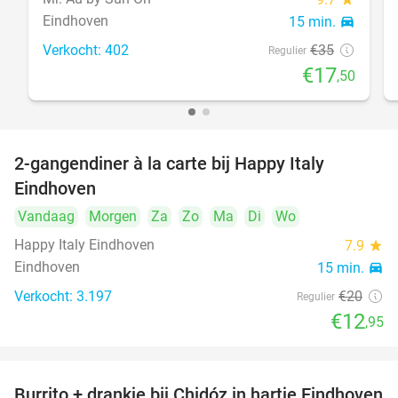
Eindhoven
15 min.
directions_car
Verkocht: 402
€35
Regulier
€17
,50
2-gangendiner à la carte bij Happy Italy
35%
Eindhoven
Vandaag
Morgen
Za
Zo
Ma
Di
Wo
Happy Italy Eindhoven
7.9
star
Eindhoven
15 min.
directions_car
Verkocht: 3.197
€20
Regulier
€12
,95
Burrito + drankje bij Chidóz in hartje Eindhoven