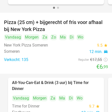
Pizza (25 cm) + bijgerecht of fris voor afhaal
60%
bij New York Pizza
Vandaag
Morgen
Za
Zo
Ma
Di
Wo
New York Pizza Someren
9.5
star
Someren
12 min.
directions_car
Verkocht: 135
€17
,55
Regulier
€6
,99
All-You-Can-Eat & Drink (3 uur) bij Time for
19%
Dinner
Vandaag
Morgen
Za
Ma
Di
Wo
Time for Dinner
9.7
star