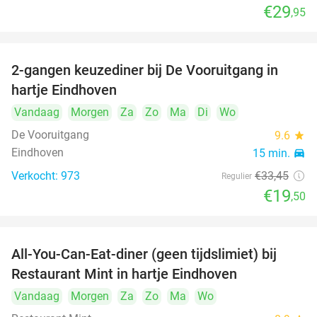
€29
,95
2-gangen keuzediner bij De Vooruitgang in
42%
hartje Eindhoven
Vandaag
Morgen
Za
Zo
Ma
Di
Wo
De Vooruitgang
9.6
star
Eindhoven
15 min.
directions_car
Verkocht: 973
€33
,45
Regulier
€19
,50
All-You-Can-Eat-diner (geen tijdslimiet) bij
14%
Restaurant Mint in hartje Eindhoven
Vandaag
Morgen
Za
Zo
Ma
Wo