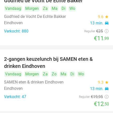
Godfried de Vocht De Echte Bakker
Vandaag
Morgen
Za
Ma
Di
Wo
Godfried de Vocht De Echte Bakker
9.6
star
Eindhoven
13 min.
directions_car
Verkocht: 880
€25
Regulier
€11
,99
2-gangen keuzelunch bij SAMEN eten &
37%
drinken Eindhoven
Vandaag
Morgen
Za
Zo
Ma
Di
Wo
SAMEN eten & drinken Eindhoven
9.3
star
Eindhoven
13 min.
directions_car
Verkocht: 47
€19
,95
Regulier
€12
,50