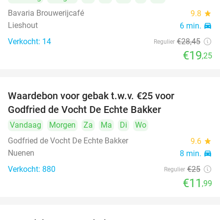
Bavaria Brouwerijcafé
9.8
star
Lieshout
6 min.
directions_car
Verkocht: 14
€28
,45
Regulier
€19
,25
Waardebon voor gebak t.w.v. €25 voor
52%
Godfried de Vocht De Echte Bakker
Vandaag
Morgen
Za
Ma
Di
Wo
Godfried de Vocht De Echte Bakker
9.6
star
Nuenen
8 min.
directions_car
Verkocht: 880
€25
Regulier
€11
,99