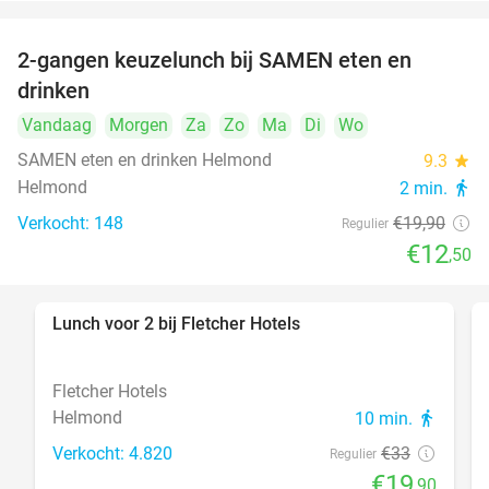
2-gangen keuzelunch bij SAMEN eten en
37%
drinken
Vandaag
Morgen
Za
Zo
Ma
Di
Wo
SAMEN eten en drinken Helmond
9.3
star
Helmond
2 min.
directions_walk
Verkocht: 148
€19
,90
Regulier
€12
,50
Lunch voor 2 bij Fletcher Hotels
40%
Fletcher Hotels
Helmond
10 min.
directions_walk
Verkocht: 4.820
€33
Regulier
€19
,90