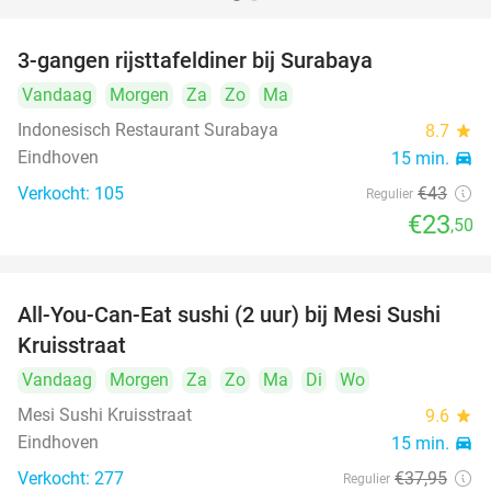
3-gangen rijsttafeldiner bij Surabaya
45%
Vandaag
Morgen
Za
Zo
Ma
Indonesisch Restaurant Surabaya
8.7
star
Eindhoven
15 min.
directions_car
Verkocht: 105
€43
Regulier
€23
,50
All-You-Can-Eat sushi (2 uur) bij Mesi Sushi
21%
Kruisstraat
Vandaag
Morgen
Za
Zo
Ma
Di
Wo
Mesi Sushi Kruisstraat
9.6
star
Eindhoven
15 min.
directions_car
Verkocht: 277
€37
,95
Regulier