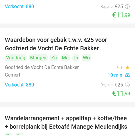
Verkocht: 880
€25
Regulier
€11
,99
Waardebon voor gebak t.w.v. €25 voor
52%
Godfried de Vocht De Echte Bakker
Vandaag
Morgen
Za
Ma
Di
Wo
Godfried de Vocht De Echte Bakker
9.6
star
Gemert
10 min.
directions_car
Verkocht: 880
€25
Regulier
€11
,99
Wandelarrangement + appelflap + koffie/thee
34%
+ borrelplank bij Eetcafé Manege Meulendijks