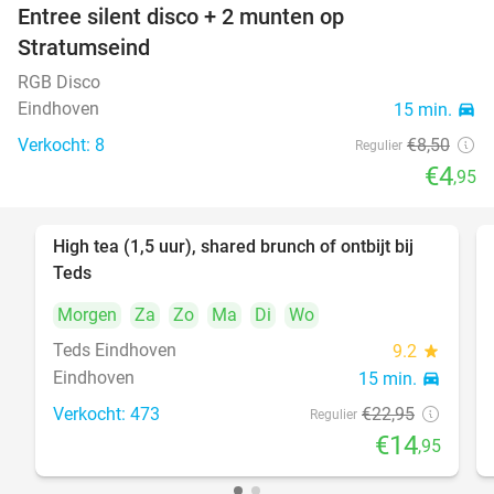
Entree silent disco + 2 munten op
42%
Stratumseind
RGB Disco
Eindhoven
15 min.
directions_car
Verkocht: 8
€8
,50
Regulier
€4
,95
High tea (1,5 uur), shared brunch of ontbijt bij
35%
Teds
Morgen
Za
Zo
Ma
Di
Wo
Teds Eindhoven
9.2
star
Eindhoven
15 min.
directions_car
Verkocht: 473
€22
,95
Regulier
€14
,95