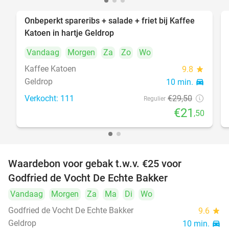
Onbeperkt spareribs + salade + friet bij Kaffee
27%
Katoen in hartje Geldrop
Vandaag
Morgen
Za
Zo
Wo
Kaffee Katoen
9.8
star
Geldrop
10 min.
directions_car
Verkocht: 111
€29
,50
Regulier
€21
,50
Waardebon voor gebak t.w.v. €25 voor
52%
Godfried de Vocht De Echte Bakker
Vandaag
Morgen
Za
Ma
Di
Wo
Godfried de Vocht De Echte Bakker
9.6
star
Geldrop
10 min.
directions_car