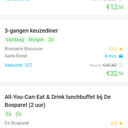
€12
,50
3-gangen keuzediner
34%
Vandaag
Morgen
Zo
Brasserie Bravoure
10.0
star
Aarle-Rixtel
4 min.
directions_car
Verkocht: 337
€49
,40
Regulier
€32
,50
All-You-Can-Eat & Drink lunchbuffet bij De
43%
Bosparel (2 uur)
Za
Zo
De Bosparel
8.8
star