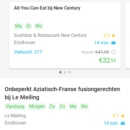
All-You-Can-Eat bij New Century
21%
Ma
Di
Wo
Sushibar & Restaurant New Century
9.3
star
Eindhoven
14 min.
directions_car
Verkocht: 317
€41
,95
Regulier
€32
,95
Onbeperkt Aziatisch-Franse fusiongerechten
19%
bij Le Meiling
Vandaag
Morgen
Za
Zo
Ma
Wo
Le Meiling
9.7
star
Eindhoven
14 min.
directions_car