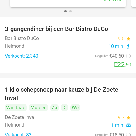
3-gangendiner bij een Bar Bistro DuCo
45%
Bar Bistro DuCo
9.0
star
Helmond
10 min.
directions_walk
Verkocht: 2.340
€40
,60
Regulier
€22
,50
1 kilo schepsnoep naar keuze bij De Zoete
32%
Inval
Vandaag
Morgen
Za
Di
Wo
De Zoete Inval
9.7
star
Helmond
1 min.
directions_car
Verkocht: 83
€18
,50
Regulier