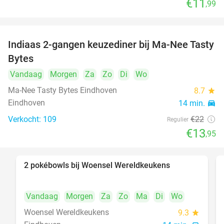
€11
,99
Indiaas 2-gangen keuzediner bij Ma-Nee Tasty
37%
Bytes
Vandaag
Morgen
Za
Zo
Di
Wo
Ma-Nee Tasty Bytes Eindhoven
8.7
star
Eindhoven
14 min.
directions_car
Verkocht: 109
€22
Regulier
€13
,95
2 pokébowls bij Woensel Wereldkeukens
35%
Vandaag
Morgen
Za
Zo
Ma
Di
Wo
Woensel Wereldkeukens
9.3
star