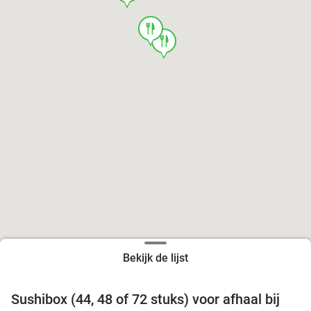
food
food
Bekijk de lijst
food
food
Sushibox (44, 48 of 72 stuks) voor afhaal bij
45%