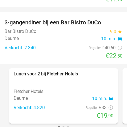
3-gangendiner bij een Bar Bistro DuCo
45%
Bar Bistro DuCo
9.0
star
Deurne
10 min.
directions_car
Verkocht: 2.340
€40
,60
Regulier
€22
,50
Lunch voor 2 bij Fletcher Hotels
40%
Fletcher Hotels
Deurne
10 min.
directions_car
Verkocht: 4.820
€33
Regulier
€19
,90