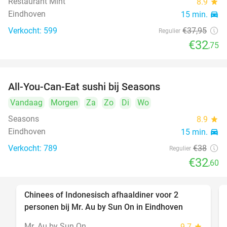
Restaurant Mint
8.9
star
Eindhoven
15 min.
directions_car
Verkocht: 599
€37
,95
Regulier
€32
,75
All-You-Can-Eat sushi bij Seasons
14%
Vandaag
Morgen
Za
Zo
Di
Wo
Seasons
8.9
star
Eindhoven
15 min.
directions_car
Verkocht: 789
€38
Regulier
€32
,60
Chinees of Indonesisch afhaaldiner voor 2
50%
personen bij Mr. Au by Sun On in Eindhoven
Mr. Au by Sun On
9.7
star