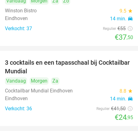
Vandaag
Morgen
Za
Zo
Winston Bistro
9.5
star
Eindhoven
14 min.
directions_car
Verkocht: 37
€55
Regulier
€37
,50
3 cocktails en een tapasschaal bij Cocktailbar
40%
Mundial
Vandaag
Morgen
Za
Cocktailbar Mundial Eindhoven
8.8
star
Eindhoven
14 min.
directions_car
Verkocht: 36
€41
,50
Regulier
€24
,95