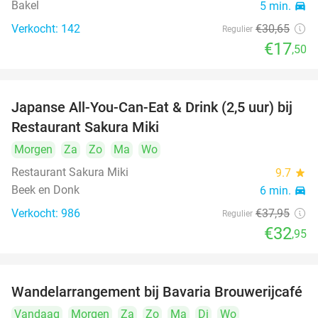
Bakel
5 min.
directions_car
Verkocht: 142
€30
,65
Regulier
€17
,50
Japanse All-You-Can-Eat & Drink (2,5 uur) bij
13%
Restaurant Sakura Miki
Morgen
Za
Zo
Ma
Wo
Restaurant Sakura Miki
9.7
star
Beek en Donk
6 min.
directions_car
Verkocht: 986
€37
,95
Regulier
€32
,95
Wandelarrangement bij Bavaria Brouwerijcafé
32%
Vandaag
Morgen
Za
Zo
Ma
Di
Wo