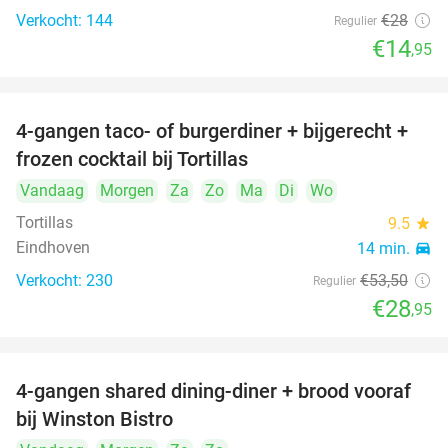
Verkocht: 144
€28
Regulier
€14
,95
4-gangen taco- of burgerdiner + bijgerecht +
46%
frozen cocktail bij Tortillas
Vandaag
Morgen
Za
Zo
Ma
Di
Wo
Tortillas
9.5
star
Eindhoven
14 min.
directions_car
Verkocht: 230
€53
,50
Regulier
€28
,95
4-gangen shared dining-diner + brood vooraf
32%
bij Winston Bistro