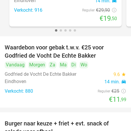
Eindhoven
14 min.
directions_car
Verkocht: 916
€29
,90
Regulier
€19
,50
Waardebon voor gebak t.w.v. €25 voor
52%
Godfried de Vocht De Echte Bakker
Vandaag
Morgen
Za
Ma
Di
Wo
Godfried de Vocht De Echte Bakker
9.6
star
Eindhoven
14 min.
directions_car
Verkocht: 880
€25
Regulier
€11
,99
Burger naar keuze + friet + evt. snack of
37%