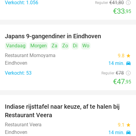
Verkocht: 1.056
€41
,80
Regulier
€33
,95
Japans 9-gangendiner in Eindhoven
39%
Vandaag
Morgen
Za
Zo
Di
Wo
Restaurant Momoyama
9.8
star
Eindhoven
14 min.
directions_car
Verkocht: 53
€78
Regulier
€47
,95
Indiase rijsttafel naar keuze, af te halen bij
47%
Restaurant Veera
Restaurant Veera
9.1
star
Eindhoven
14 min.
directions_car