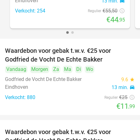
Eindhoven
13 min.
directions_car
Verkocht: 254
€55
,50
Regulier
€44
,95
Waardebon voor gebak t.w.v. €25 voor
52%
Godfried de Vocht De Echte Bakker
Vandaag
Morgen
Za
Ma
Di
Wo
Godfried de Vocht De Echte Bakker
9.6
star
Eindhoven
13 min.
directions_car
Verkocht: 880
€25
Regulier
€11
,99
Waardebon voor gebak t.w.v. €25 voor
52%