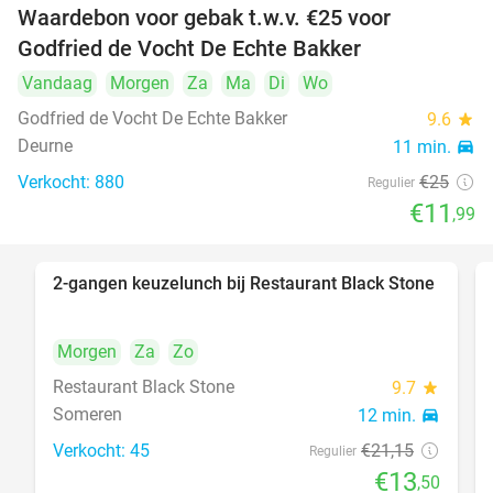
Waardebon voor gebak t.w.v. €25 voor
52%
Godfried de Vocht De Echte Bakker
Vandaag
Morgen
Za
Ma
Di
Wo
Godfried de Vocht De Echte Bakker
9.6
star
Deurne
11 min.
directions_car
Verkocht: 880
€25
Regulier
€11
,99
2-gangen keuzelunch bij Restaurant Black Stone
36%
Morgen
Za
Zo
Restaurant Black Stone
9.7
star
Someren
12 min.
directions_car
Verkocht: 45
€21
,15
Regulier
€13
,50