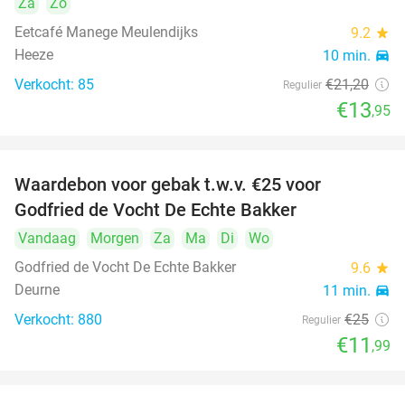
Za
Zo
Eetcafé Manege Meulendijks
9.2
star
Heeze
10 min.
directions_car
Verkocht: 85
€21
,20
Regulier
€13
,95
Waardebon voor gebak t.w.v. €25 voor
52%
Godfried de Vocht De Echte Bakker
Vandaag
Morgen
Za
Ma
Di
Wo
Godfried de Vocht De Echte Bakker
9.6
star
Deurne
11 min.
directions_car
Verkocht: 880
€25
Regulier
€11
,99