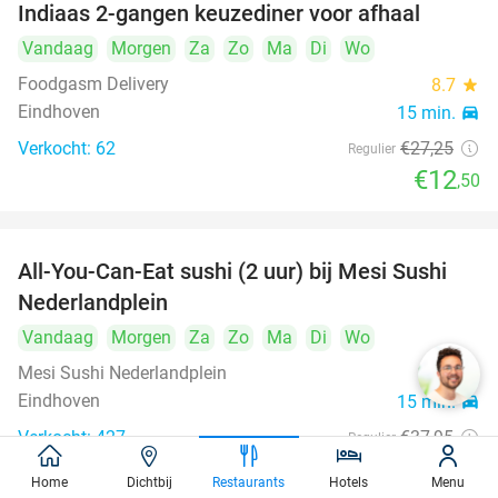
Indiaas 2-gangen keuzediner voor afhaal
54%
Vandaag
Morgen
Za
Zo
Ma
Di
Wo
Foodgasm Delivery
8.7
star
Eindhoven
15 min.
directions_car
Verkocht: 62
€27
,25
Regulier
€12
,50
All-You-Can-Eat sushi (2 uur) bij Mesi Sushi
21%
Nederlandplein
Vandaag
Morgen
Za
Zo
Ma
Di
Wo
Mesi Sushi Nederlandplein
9.7
star
Eindhoven
15 min.
directions_car
Verkocht: 427
€37
,95
Regulier
€29
,95
Home
Dichtbij
Restaurants
Hotels
Menu