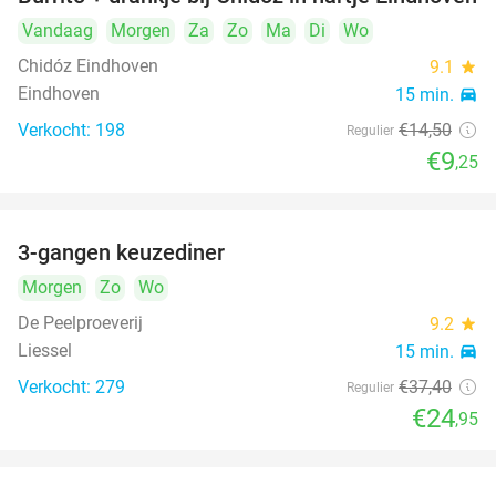
36%
Vandaag
Morgen
Za
Zo
Ma
Di
Wo
Chidóz Eindhoven
9.1
star
Eindhoven
15 min.
directions_car
Verkocht: 198
€14
,50
Regulier
€9
,25
3-gangen keuzediner
33%
Morgen
Zo
Wo
De Peelproeverij
9.2
star
Liessel
15 min.
directions_car
Verkocht: 279
€37
,40
Regulier
€24
,95