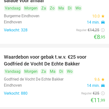
salade voor afhaal
Vandaag
Morgen
Za
Zo
Ma
Di
Wo
Burgerme Eindhoven
10.0
star
Eindhoven
14 min.
directions_car
Verkocht: 328
€14
,25
Regulier
€8
,95
Waardebon voor gebak t.w.v. €25 voor
52%
Godfried de Vocht De Echte Bakker
Vandaag
Morgen
Za
Ma
Di
Wo
Godfried de Vocht De Echte Bakker
9.6
star
Eindhoven
14 min.
directions_car
Verkocht: 880
€25
Regulier
€11
,99