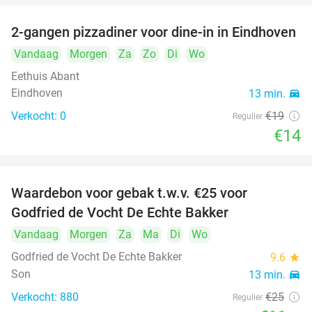
2-gangen pizzadiner voor dine-in in Eindhoven
26%
Vandaag
Morgen
Za
Zo
Di
Wo
Eethuis Abant
Eindhoven
13 min.
directions_car
Verkocht: 0
€19
Regulier
€14
Waardebon voor gebak t.w.v. €25 voor
52%
Godfried de Vocht De Echte Bakker
Vandaag
Morgen
Za
Ma
Di
Wo
Godfried de Vocht De Echte Bakker
9.6
star
Son
13 min.
directions_car
Verkocht: 880
€25
Regulier