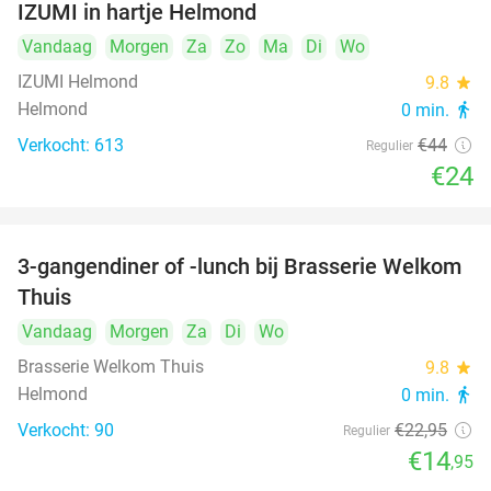
IZUMI in hartje Helmond
Vandaag
Morgen
Za
Zo
Ma
Di
Wo
IZUMI Helmond
9.8
star
Helmond
0 min.
directions_walk
Verkocht: 613
€44
Regulier
€24
3-gangendiner of -lunch bij Brasserie Welkom
35%
Thuis
Vandaag
Morgen
Za
Di
Wo
Brasserie Welkom Thuis
9.8
star
Helmond
0 min.
directions_walk
Verkocht: 90
€22
,95
Regulier
€14
,95