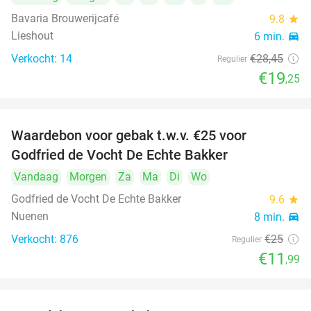
Bavaria Brouwerijcafé
9.8
star
Lieshout
6 min.
directions_car
Verkocht: 14
€28
,45
Regulier
€19
,25
Waardebon voor gebak t.w.v. €25 voor
52%
Godfried de Vocht De Echte Bakker
Vandaag
Morgen
Za
Ma
Di
Wo
Godfried de Vocht De Echte Bakker
9.6
star
Nuenen
8 min.
directions_car
Verkocht: 876
€25
Regulier
€11
,99