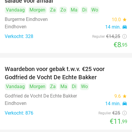
salade voor afhaal
Vandaag
Morgen
Za
Zo
Ma
Di
Wo
Burgerme Eindhoven
10.0
star
Eindhoven
14 min.
directions_car
Verkocht: 328
€14
,25
Regulier
€8
,95
Waardebon voor gebak t.w.v. €25 voor
52%
Godfried de Vocht De Echte Bakker
Vandaag
Morgen
Za
Ma
Di
Wo
Godfried de Vocht De Echte Bakker
9.6
star
Eindhoven
14 min.
directions_car
Verkocht: 876
€25
Regulier
€11
,99