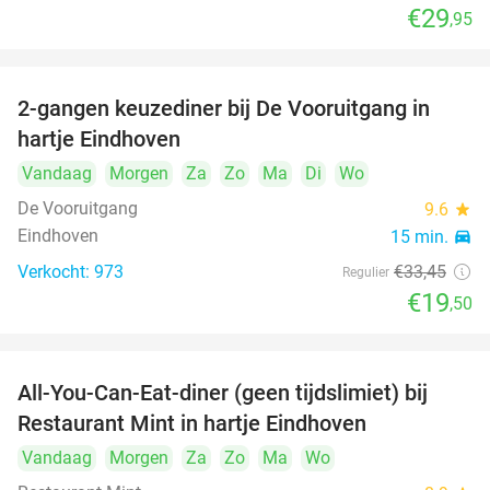
€29
,95
2-gangen keuzediner bij De Vooruitgang in
42%
hartje Eindhoven
Vandaag
Morgen
Za
Zo
Ma
Di
Wo
De Vooruitgang
9.6
star
Eindhoven
15 min.
directions_car
Verkocht: 973
€33
,45
Regulier
€19
,50
All-You-Can-Eat-diner (geen tijdslimiet) bij
14%
Restaurant Mint in hartje Eindhoven
Vandaag
Morgen
Za
Zo
Ma
Wo