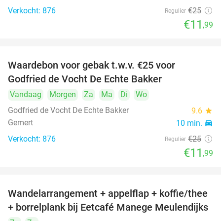
Verkocht: 876
€25
Regulier
€11
,99
Waardebon voor gebak t.w.v. €25 voor
52%
Godfried de Vocht De Echte Bakker
Vandaag
Morgen
Za
Ma
Di
Wo
Godfried de Vocht De Echte Bakker
9.6
star
Gemert
10 min.
directions_car
Verkocht: 876
€25
Regulier
€11
,99
Wandelarrangement + appelflap + koffie/thee
34%
+ borrelplank bij Eetcafé Manege Meulendijks