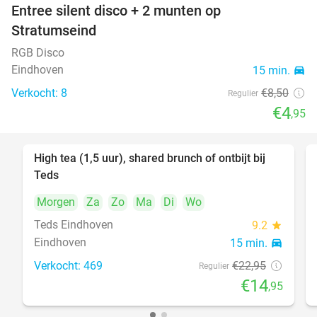
Entree silent disco + 2 munten op
42%
Stratumseind
RGB Disco
Eindhoven
15 min.
directions_car
Verkocht: 8
€8
,50
Regulier
€4
,95
High tea (1,5 uur), shared brunch of ontbijt bij
35%
Teds
Morgen
Za
Zo
Ma
Di
Wo
Teds Eindhoven
9.2
star
Eindhoven
15 min.
directions_car
Verkocht: 469
€22
,95
Regulier
€14
,95