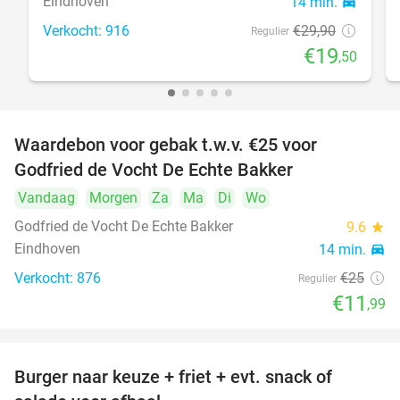
Eindhoven
14 min.
directions_car
Verkocht: 916
€29
,90
Regulier
€19
,50
Waardebon voor gebak t.w.v. €25 voor
52%
Godfried de Vocht De Echte Bakker
Vandaag
Morgen
Za
Ma
Di
Wo
Godfried de Vocht De Echte Bakker
9.6
star
Eindhoven
14 min.
directions_car
Verkocht: 876
€25
Regulier
€11
,99
Burger naar keuze + friet + evt. snack of
37%