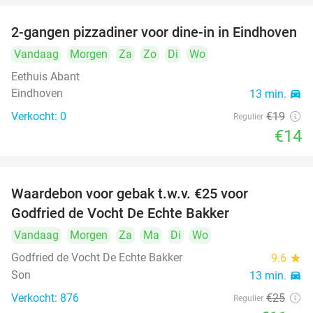
2-gangen pizzadiner voor dine-in in Eindhoven
26%
Vandaag
Morgen
Za
Zo
Di
Wo
Eethuis Abant
Eindhoven
13 min.
directions_car
Verkocht: 0
€19
Regulier
€14
Waardebon voor gebak t.w.v. €25 voor
52%
Godfried de Vocht De Echte Bakker
Vandaag
Morgen
Za
Ma
Di
Wo
Godfried de Vocht De Echte Bakker
9.6
star
Son
13 min.
directions_car
Verkocht: 876
€25
Regulier