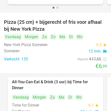
Pizza (25 cm) + bijgerecht of fris voor afhaal
60%
bij New York Pizza
Vandaag
Morgen
Za
Zo
Ma
Di
Wo
New York Pizza Someren
9.5
star
Someren
12 min.
directions_car
Verkocht: 135
€17
,55
Regulier
€6
,99
All-You-Can-Eat & Drink (3 uur) bij Time for
19%
Dinner
Vandaag
Morgen
Za
Ma
Di
Wo
Time for Dinner
9.7
star