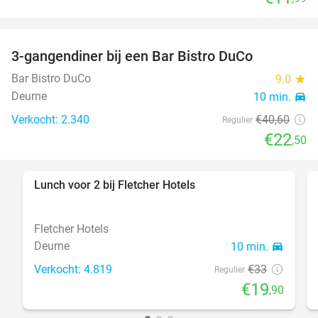
3-gangendiner bij een Bar Bistro DuCo
45%
Bar Bistro DuCo
9.0
star
Deurne
10 min.
directions_car
Verkocht: 2.340
€40
,60
Regulier
€22
,50
Lunch voor 2 bij Fletcher Hotels
40%
Fletcher Hotels
Deurne
10 min.
directions_car
Verkocht: 4.819
€33
Regulier
€19
,90