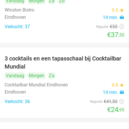
Vandaag
Morgen
Za
Zo
Winston Bistro
9.5
star
Eindhoven
14 min.
directions_car
Verkocht: 37
€55
Regulier
€37
,50
3 cocktails en een tapasschaal bij Cocktailbar
40%
Mundial
Vandaag
Morgen
Za
Cocktailbar Mundial Eindhoven
8.8
star
Eindhoven
14 min.
directions_car
Verkocht: 36
€41
,50
Regulier
€24
,95