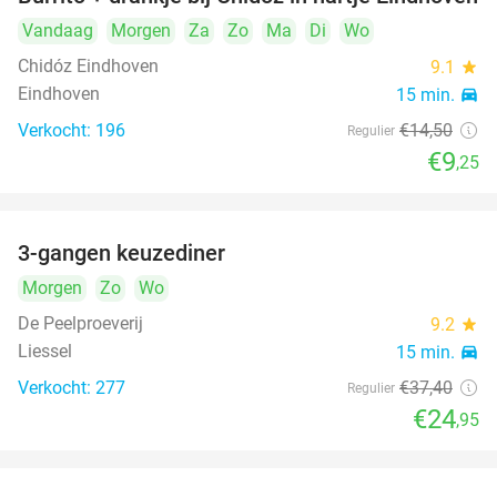
36%
Vandaag
Morgen
Za
Zo
Ma
Di
Wo
Chidóz Eindhoven
9.1
star
Eindhoven
15 min.
directions_car
Verkocht: 196
€14
,50
Regulier
€9
,25
3-gangen keuzediner
33%
Morgen
Zo
Wo
De Peelproeverij
9.2
star
Liessel
15 min.
directions_car
Verkocht: 277
€37
,40
Regulier
€24
,95