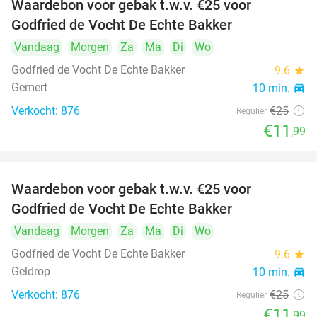
Waardebon voor gebak t.w.v. €25 voor
52%
Godfried de Vocht De Echte Bakker
Vandaag
Morgen
Za
Ma
Di
Wo
Godfried de Vocht De Echte Bakker
9.6
star
Gemert
10 min.
directions_car
Verkocht: 876
€25
Regulier
€11
,99
Waardebon voor gebak t.w.v. €25 voor
52%
Godfried de Vocht De Echte Bakker
Vandaag
Morgen
Za
Ma
Di
Wo
Godfried de Vocht De Echte Bakker
9.6
star
Geldrop
10 min.
directions_car
Verkocht: 876
€25
Regulier
€11
,99