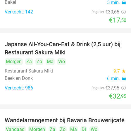
Bakel
5 min.
directions_car
Verkocht: 142
€30
,65
Regulier
€17
,50
Japanse All-You-Can-Eat & Drink (2,5 uur) bij
13%
Restaurant Sakura Miki
Morgen
Za
Zo
Ma
Wo
Restaurant Sakura Miki
9.7
star
Beek en Donk
6 min.
directions_car
Verkocht: 986
€37
,95
Regulier
€32
,95
Wandelarrangement bij Bavaria Brouwerijcafé
32%
Vandaag
Morgen
Za
Zo
Ma
Di
Wo