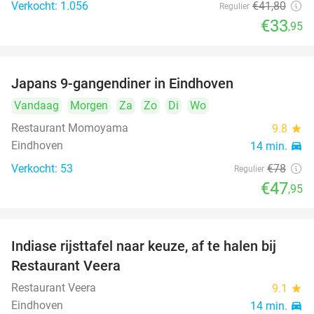
Verkocht: 1.056
€41
,80
Regulier
€33
,95
Japans 9-gangendiner in Eindhoven
39%
Vandaag
Morgen
Za
Zo
Di
Wo
Restaurant Momoyama
9.8
star
Eindhoven
14 min.
directions_car
Verkocht: 53
€78
Regulier
€47
,95
Indiase rijsttafel naar keuze, af te halen bij
47%
Restaurant Veera
Restaurant Veera
9.1
star
Eindhoven
14 min.
directions_car