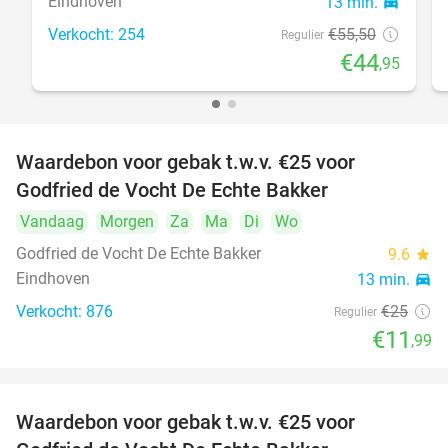
Eindhoven
13 min.
directions_car
Verkocht: 254
€55
,50
Regulier
€44
,95
Waardebon voor gebak t.w.v. €25 voor
52%
Godfried de Vocht De Echte Bakker
Vandaag
Morgen
Za
Ma
Di
Wo
Godfried de Vocht De Echte Bakker
9.6
star
Eindhoven
13 min.
directions_car
Verkocht: 876
€25
Regulier
€11
,99
Waardebon voor gebak t.w.v. €25 voor
52%