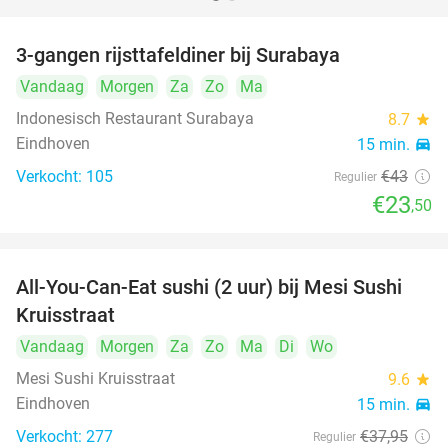
3-gangen rijsttafeldiner bij Surabaya
45%
Vandaag
Morgen
Za
Zo
Ma
Indonesisch Restaurant Surabaya
8.7
star
Eindhoven
15 min.
directions_car
Verkocht: 105
€43
Regulier
€23
,50
All-You-Can-Eat sushi (2 uur) bij Mesi Sushi
21%
Kruisstraat
Vandaag
Morgen
Za
Zo
Ma
Di
Wo
Mesi Sushi Kruisstraat
9.6
star
Eindhoven
15 min.
directions_car
Verkocht: 277
€37
,95
Regulier