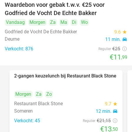
Waardebon voor gebak t.w.v. €25 voor
52%
Godfried de Vocht De Echte Bakker
Vandaag
Morgen
Za
Ma
Di
Wo
Godfried de Vocht De Echte Bakker
9.6
star
Deurne
11 min.
directions_car
Verkocht: 876
€25
Regulier
€11
,99
2-gangen keuzelunch bij Restaurant Black Stone
36%
Morgen
Za
Zo
Restaurant Black Stone
9.7
star
Someren
12 min.
directions_car
Verkocht: 45
€21
,15
Regulier
€13
,50