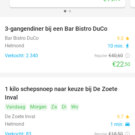
3-gangendiner bij een Bar Bistro DuCo
45%
Bar Bistro DuCo
9.0
star
Helmond
10 min.
directions_walk
Verkocht: 2.340
€40
,60
Regulier
€22
,50
1 kilo schepsnoep naar keuze bij De Zoete
32%
Inval
Vandaag
Morgen
Za
Di
Wo
De Zoete Inval
9.7
star
Helmond
1 min.
directions_car
Verkocht: 83
€18
,50
Regulier