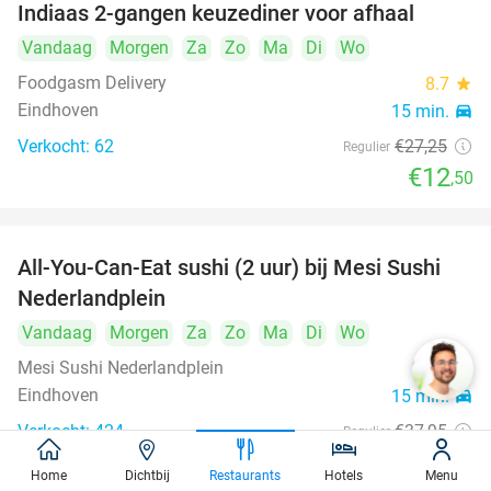
Indiaas 2-gangen keuzediner voor afhaal
54%
Vandaag
Morgen
Za
Zo
Ma
Di
Wo
Foodgasm Delivery
8.7
star
Eindhoven
15 min.
directions_car
Verkocht: 62
€27
,25
Regulier
€12
,50
All-You-Can-Eat sushi (2 uur) bij Mesi Sushi
21%
Nederlandplein
Vandaag
Morgen
Za
Zo
Ma
Di
Wo
Mesi Sushi Nederlandplein
9.7
star
Eindhoven
15 min.
directions_car
Verkocht: 424
€37
,95
Regulier
€29
,95
Home
Dichtbij
Restaurants
Hotels
Menu