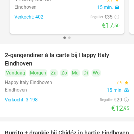
Eindhoven
15 min.
directions_car
Verkocht: 402
€35
Regulier
€17
,50
2-gangendiner à la carte bij Happy Italy
35%
Eindhoven
Vandaag
Morgen
Za
Zo
Ma
Di
Wo
Happy Italy Eindhoven
7.9
star
Eindhoven
15 min.
directions_car
Verkocht: 3.198
€20
Regulier
€12
,95
Burrito + drankje bij Chidóz in hartje Eindhoven