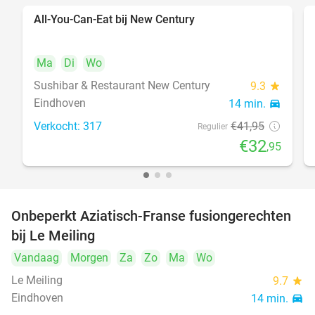
All-You-Can-Eat bij New Century
21%
Ma
Di
Wo
Sushibar & Restaurant New Century
9.3
star
Eindhoven
14 min.
directions_car
Verkocht: 317
€41
,95
Regulier
€32
,95
Onbeperkt Aziatisch-Franse fusiongerechten
19%
bij Le Meiling
Vandaag
Morgen
Za
Zo
Ma
Wo
Le Meiling
9.7
star
Eindhoven
14 min.
directions_car