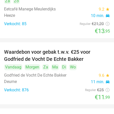
Za
Zo
Eetcafé Manege Meulendijks
9.2
star
Heeze
10 min.
directions_car
Verkocht: 85
€21
,20
Regulier
€13
,95
Waardebon voor gebak t.w.v. €25 voor
52%
Godfried de Vocht De Echte Bakker
Vandaag
Morgen
Za
Ma
Di
Wo
Godfried de Vocht De Echte Bakker
9.6
star
Deurne
11 min.
directions_car
Verkocht: 876
€25
Regulier
€11
,99