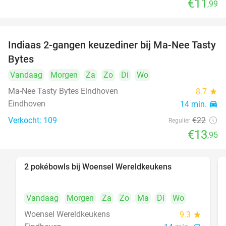
€11
,99
Indiaas 2-gangen keuzediner bij Ma-Nee Tasty
37%
Bytes
Vandaag
Morgen
Za
Zo
Di
Wo
Ma-Nee Tasty Bytes Eindhoven
8.7
star
Eindhoven
14 min.
directions_car
Verkocht: 109
€22
Regulier
€13
,95
2 pokébowls bij Woensel Wereldkeukens
35%
Vandaag
Morgen
Za
Zo
Ma
Di
Wo
Woensel Wereldkeukens
9.3
star