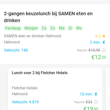
2-gangen keuzelunch bij SAMEN eten en
37%
drinken
Vandaag
Morgen
Za
Zo
Ma
Di
Wo
SAMEN eten en drinken Helmond
9.3
star
Helmond
2 min.
directions_walk
Verkocht: 148
€19
,90
Regulier
€12
,50
Lunch voor 2 bij Fletcher Hotels
40%
Fletcher Hotels
Helmond
10 min.
directions_walk
Verkocht: 4.819
€33
Regulier
€19
,90