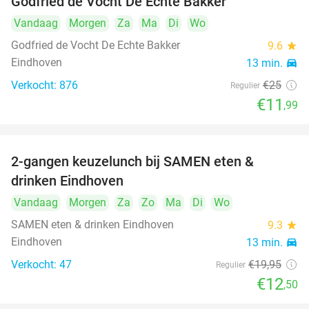
Godfried de Vocht De Echte Bakker
Vandaag
Morgen
Za
Ma
Di
Wo
Godfried de Vocht De Echte Bakker
9.6
star
Eindhoven
13 min.
directions_car
Verkocht: 876
€25
Regulier
€11
,99
2-gangen keuzelunch bij SAMEN eten &
37%
drinken Eindhoven
Vandaag
Morgen
Za
Zo
Ma
Di
Wo
SAMEN eten & drinken Eindhoven
9.3
star
Eindhoven
13 min.
directions_car
Verkocht: 47
€19
,95
Regulier
€12
,50