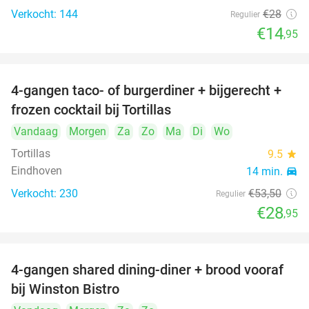
Verkocht: 144
€28
Regulier
€14
,95
4-gangen taco- of burgerdiner + bijgerecht +
46%
frozen cocktail bij Tortillas
Vandaag
Morgen
Za
Zo
Ma
Di
Wo
Tortillas
9.5
star
Eindhoven
14 min.
directions_car
Verkocht: 230
€53
,50
Regulier
€28
,95
4-gangen shared dining-diner + brood vooraf
32%
bij Winston Bistro