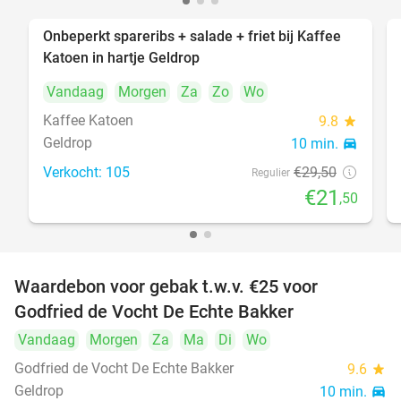
Onbeperkt spareribs + salade + friet bij Kaffee
27%
Katoen in hartje Geldrop
Vandaag
Morgen
Za
Zo
Wo
Kaffee Katoen
9.8
star
Geldrop
10 min.
directions_car
Verkocht: 105
€29
,50
Regulier
€21
,50
Waardebon voor gebak t.w.v. €25 voor
52%
Godfried de Vocht De Echte Bakker
Vandaag
Morgen
Za
Ma
Di
Wo
Godfried de Vocht De Echte Bakker
9.6
star
Geldrop
10 min.
directions_car