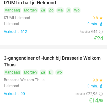
IZUMI in hartje Helmond
Vandaag
Morgen
Za
Zo
Ma
Di
Wo
IZUMI Helmond
9.8
star
Helmond
0 min.
directions_walk
Verkocht: 612
€44
Regulier
€24
3-gangendiner of -lunch bij Brasserie Welkom
35%
Thuis
Vandaag
Morgen
Za
Di
Wo
Brasserie Welkom Thuis
9.8
star
Helmond
0 min.
directions_walk
Verkocht: 90
€22
,95
Regulier
€14
,95