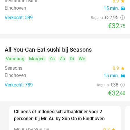
Restaurant Mint
8.9
star
Eindhoven
15 min.
directions_car
Verkocht: 599
€37
,95
Regulier
€32
,75
All-You-Can-Eat sushi bij Seasons
14%
Vandaag
Morgen
Za
Zo
Di
Wo
Seasons
8.9
star
Eindhoven
15 min.
directions_car
Verkocht: 789
€38
Regulier
€32
,60
Chinees of Indonesisch afhaaldiner voor 2
50%
personen bij Mr. Au by Sun On in Eindhoven
Mr. Au by Sun On
9.7
star