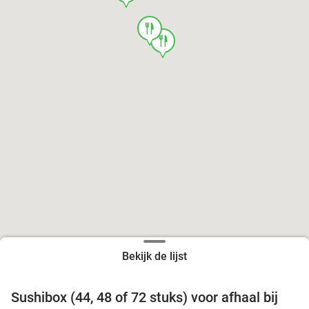
food
food
Bekijk de lijst
food
food
Sushibox (44, 48 of 72 stuks) voor afhaal bij
45%