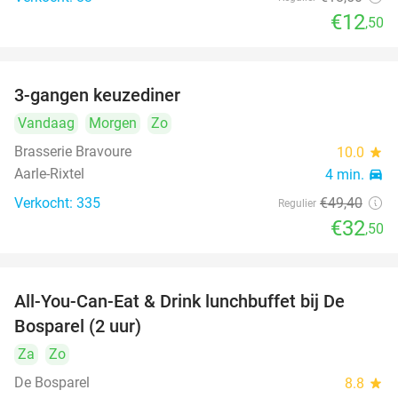
€12
,50
3-gangen keuzediner
34%
Vandaag
Morgen
Zo
Brasserie Bravoure
10.0
star
Aarle-Rixtel
4 min.
directions_car
Verkocht: 335
€49
,40
Regulier
€32
,50
All-You-Can-Eat & Drink lunchbuffet bij De
43%
Bosparel (2 uur)
Za
Zo
De Bosparel
8.8
star