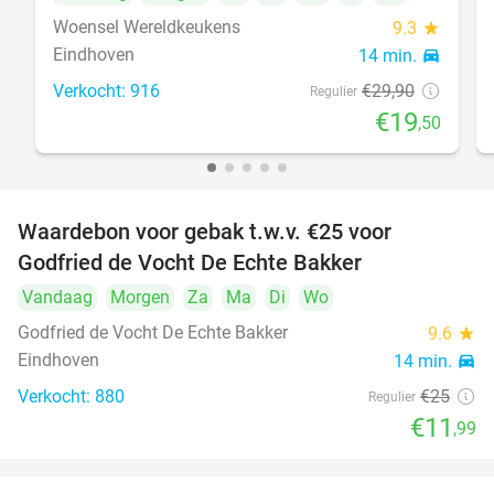
Woensel Wereldkeukens
9.3
star
Eindhoven
14 min.
directions_car
Verkocht: 916
€29
,90
Regulier
€19
,50
Waardebon voor gebak t.w.v. €25 voor
52%
Godfried de Vocht De Echte Bakker
Vandaag
Morgen
Za
Ma
Di
Wo
Godfried de Vocht De Echte Bakker
9.6
star
Eindhoven
14 min.
directions_car
Verkocht: 880
€25
Regulier
€11
,99