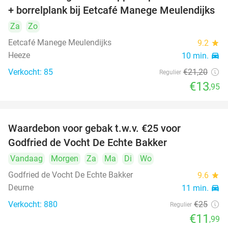
+ borrelplank bij Eetcafé Manege Meulendijks
Za
Zo
Eetcafé Manege Meulendijks
9.2
star
Heeze
10 min.
directions_car
Verkocht: 85
€21
,20
Regulier
€13
,95
Waardebon voor gebak t.w.v. €25 voor
52%
Godfried de Vocht De Echte Bakker
Vandaag
Morgen
Za
Ma
Di
Wo
Godfried de Vocht De Echte Bakker
9.6
star
Deurne
11 min.
directions_car
Verkocht: 880
€25
Regulier
€11
,99