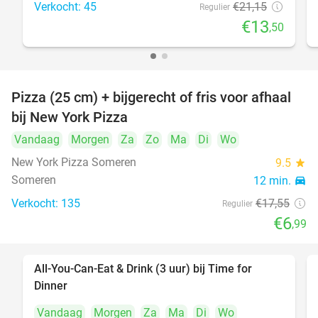
Verkocht: 45
€21
,15
Regulier
€13
,50
Pizza (25 cm) + bijgerecht of fris voor afhaal
60%
bij New York Pizza
Vandaag
Morgen
Za
Zo
Ma
Di
Wo
New York Pizza Someren
9.5
star
Someren
12 min.
directions_car
Verkocht: 135
€17
,55
Regulier
€6
,99
All-You-Can-Eat & Drink (3 uur) bij Time for
19%
Dinner
Vandaag
Morgen
Za
Ma
Di
Wo