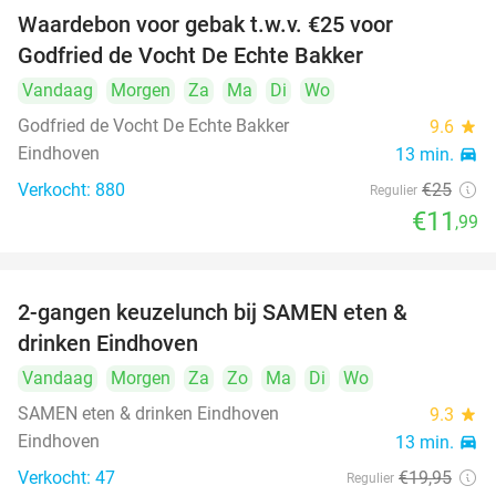
Waardebon voor gebak t.w.v. €25 voor
52%
Godfried de Vocht De Echte Bakker
Vandaag
Morgen
Za
Ma
Di
Wo
Godfried de Vocht De Echte Bakker
9.6
star
Eindhoven
13 min.
directions_car
Verkocht: 880
€25
Regulier
€11
,99
2-gangen keuzelunch bij SAMEN eten &
37%
drinken Eindhoven
Vandaag
Morgen
Za
Zo
Ma
Di
Wo
food
SAMEN eten & drinken Eindhoven
9.3
star
Eindhoven
13 min.
directions_car
Verkocht: 47
€19
,95
Regulier