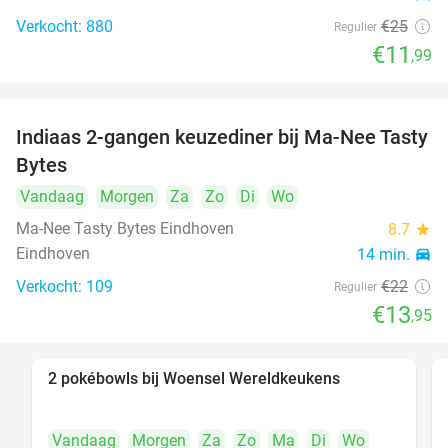
Verkocht: 880
€25
Regulier
€11
,99
Indiaas 2-gangen keuzediner bij Ma-Nee Tasty
37%
Bytes
Vandaag
Morgen
Za
Zo
Di
Wo
Ma-Nee Tasty Bytes Eindhoven
8.7
star
Eindhoven
14 min.
directions_car
Verkocht: 109
€22
Regulier
food
€13
foo
,95
2 pokébowls bij Woensel Wereldkeukens
35%
Vandaag
Morgen
Za
Zo
Ma
Di
Wo