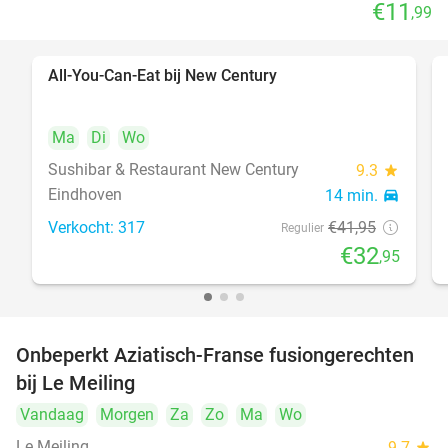
€11
,99
All-You-Can-Eat bij New Century
21%
Ma
Di
Wo
Sushibar & Restaurant New Century
9.3
star
Eindhoven
14 min.
directions_car
Verkocht: 317
€41
,95
Regulier
€32
,95
Onbeperkt Aziatisch-Franse fusiongerechten
19%
bij Le Meiling
Vandaag
Morgen
Za
Zo
Ma
Wo
Le Meiling
9.7
star