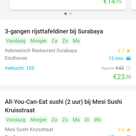
€14
,95
3-gangen rijsttafeldiner bij Surabaya
45%
Vandaag
Morgen
Za
Zo
Ma
Indonesisch Restaurant Surabaya
8.7
star
Eindhoven
15 min.
directions_car
Verkocht: 105
€43
Regulier
€23
,50
All-You-Can-Eat sushi (2 uur) bij Mesi Sushi
21%
Kruisstraat
Vandaag
Morgen
Za
Zo
Ma
Di
Wo
Mesi Sushi Kruisstraat
9.6
star