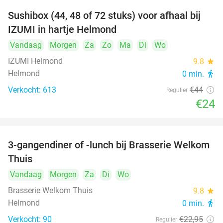
Sushibox (44, 48 of 72 stuks) voor afhaal bij
45%
IZUMI in hartje Helmond
Vandaag
Morgen
Za
Zo
Ma
Di
Wo
IZUMI Helmond
9.8
star
Helmond
0 min.
directions_walk
Verkocht: 613
€44
Regulier
€24
3-gangendiner of -lunch bij Brasserie Welkom
35%
Thuis
Vandaag
Morgen
Za
Di
Wo
Brasserie Welkom Thuis
9.8
star
Helmond
0 min.
directions_walk
Verkocht: 90
€22
,95
Regulier