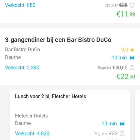
Verkocht: 880
€25
Regulier
€11
,99
3-gangendiner bij een Bar Bistro DuCo
45%
Bar Bistro DuCo
9.0
star
Deurne
10 min.
directions_car
Verkocht: 2.340
€40
,60
Regulier
€22
,50
Lunch voor 2 bij Fletcher Hotels
40%
Fletcher Hotels
Deurne
10 min.
directions_car
Verkocht: 4.820
€33
Regulier