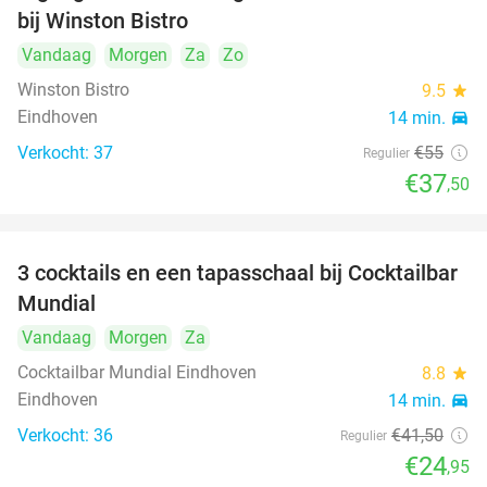
bij Winston Bistro
Vandaag
Morgen
Za
Zo
Winston Bistro
9.5
star
Eindhoven
14 min.
directions_car
Verkocht: 37
€55
Regulier
€37
,50
3 cocktails en een tapasschaal bij Cocktailbar
40%
Mundial
Vandaag
Morgen
Za
Cocktailbar Mundial Eindhoven
8.8
star
Eindhoven
14 min.
directions_car
Verkocht: 36
€41
,50
Regulier
€24
,95