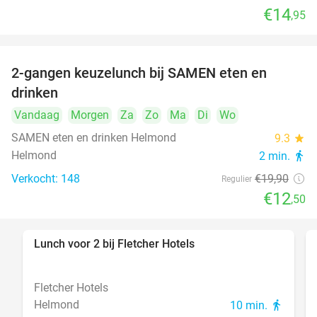
€14
,95
2-gangen keuzelunch bij SAMEN eten en
37%
drinken
Vandaag
Morgen
Za
Zo
Ma
Di
Wo
SAMEN eten en drinken Helmond
9.3
star
Helmond
2 min.
directions_walk
Verkocht: 148
€19
,90
Regulier
€12
,50
Lunch voor 2 bij Fletcher Hotels
40%
Fletcher Hotels
Helmond
10 min.
directions_walk