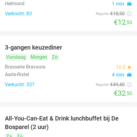
Helmond
1 min.
directions_car
Verkocht: 83
€18
,50
Regulier
€12
,50
3-gangen keuzediner
34%
Vandaag
Morgen
Zo
Brasserie Bravoure
10.0
star
Aarle-Rixtel
4 min.
directions_car
Verkocht: 337
€49
,40
Regulier
€32
,50
All-You-Can-Eat & Drink lunchbuffet bij De
43%
Bosparel (2 uur)
Za
Zo