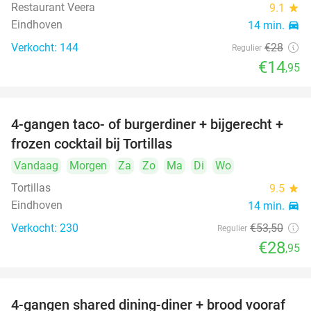
Restaurant Veera
9.1
star
Eindhoven
14 min.
directions_car
Verkocht: 144
€28
Regulier
€14
,95
4-gangen taco- of burgerdiner + bijgerecht +
46%
frozen cocktail bij Tortillas
Vandaag
Morgen
Za
Zo
Ma
Di
Wo
Tortillas
9.5
star
Eindhoven
14 min.
directions_car
Verkocht: 230
€53
,50
Regulier
€28
,95
4-gangen shared dining-diner + brood vooraf
32%