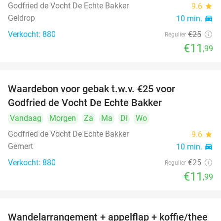
Godfried de Vocht De Echte Bakker
9.6
star
Geldrop
10 min.
directions_car
Verkocht: 880
€25
Regulier
€11
,99
Waardebon voor gebak t.w.v. €25 voor
52%
Godfried de Vocht De Echte Bakker
Vandaag
Morgen
Za
Ma
Di
Wo
Godfried de Vocht De Echte Bakker
9.6
star
Gemert
10 min.
directions_car
Verkocht: 880
€25
Regulier
€11
,99
Wandelarrangement + appelflap + koffie/thee
34%