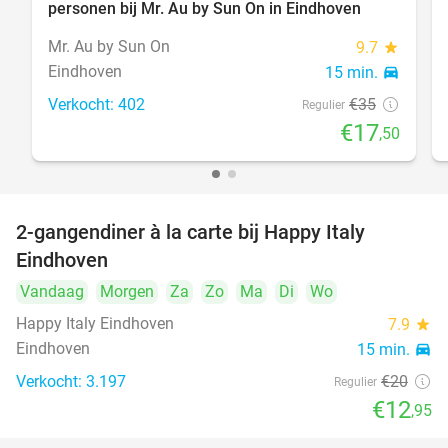
personen bij Mr. Au by Sun On in Eindhoven
Mr. Au by Sun On
9.7
star
Eindhoven
15 min.
directions_car
Verkocht: 402
€35
Regulier
€17
,50
2-gangendiner à la carte bij Happy Italy
35%
Eindhoven
Vandaag
Morgen
Za
Zo
Ma
Di
Wo
Happy Italy Eindhoven
7.9
star
Eindhoven
15 min.
directions_car
Verkocht: 3.197
€20
Regulier
€12
,95