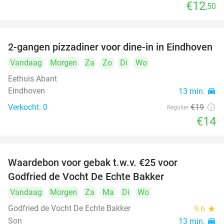
€12
,50
food
food
2-gangen pizzadiner voor dine-in in Eindhoven
26%
Vandaag
Morgen
Za
Zo
Di
Wo
Eethuis Abant
Eindhoven
13 min.
directions_car
Verkocht: 0
€19
Regulier
€14
Waardebon voor gebak t.w.v. €25 voor
52%
Godfried de Vocht De Echte Bakker
Vandaag
Morgen
Za
Ma
Di
Wo
Godfried de Vocht De Echte Bakker
9.6
star
Son
13 min.
directions_car