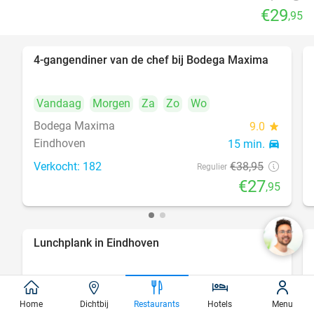
€29
,95
4-gangendiner van de chef bij Bodega Maxima
28%
Vandaag
Morgen
Za
Zo
Wo
Bodega Maxima
9.0
star
Eindhoven
15 min.
directions_car
Verkocht: 182
€38
,95
Regulier
€27
,95
Lunchplank in Eindhoven
39%
Vandaag
Morgen
Za
Zo
Wo
Home
Dichtbij
Restaurants
Hotels
Menu
Velosoof Lunch - Bar - Diner
9.8
star