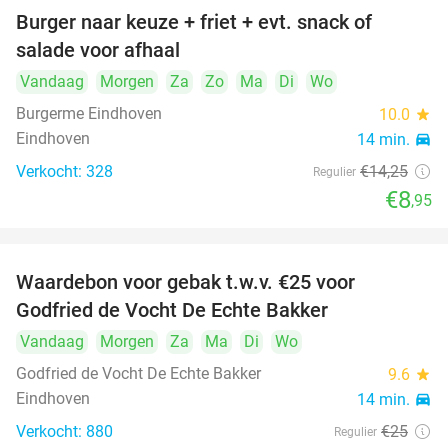
Burger naar keuze + friet + evt. snack of
37%
salade voor afhaal
Vandaag
Morgen
Za
Zo
Ma
Di
Wo
Burgerme Eindhoven
10.0
star
Eindhoven
14 min.
directions_car
Verkocht: 328
€14
,25
Regulier
€8
,95
Waardebon voor gebak t.w.v. €25 voor
52%
Godfried de Vocht De Echte Bakker
Vandaag
Morgen
Za
Ma
Di
Wo
Godfried de Vocht De Echte Bakker
9.6
star
Eindhoven
14 min.
directions_car
Verkocht: 880
€25
Regulier