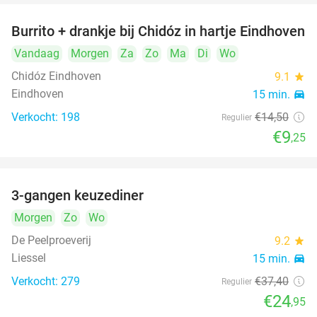
Burrito + drankje bij Chidóz in hartje Eindhoven
36%
Vandaag
Morgen
Za
Zo
Ma
Di
Wo
Chidóz Eindhoven
9.1
star
Eindhoven
15 min.
directions_car
Verkocht: 198
€14
,50
Regulier
€9
,25
3-gangen keuzediner
33%
Morgen
Zo
Wo
De Peelproeverij
9.2
star
Liessel
15 min.
directions_car
Verkocht: 279
€37
,40
Regulier
€24
,95