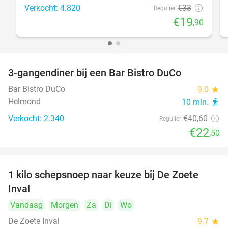
Verkocht: 4.820
€33
Regulier
€19
,90
3-gangendiner bij een Bar Bistro DuCo
45%
Bar Bistro DuCo
9.0
star
Helmond
10 min.
directions_walk
Verkocht: 2.340
€40
,60
Regulier
€22
,50
1 kilo schepsnoep naar keuze bij De Zoete
32%
Inval
Vandaag
Morgen
Za
Di
Wo
De Zoete Inval
9.7
star