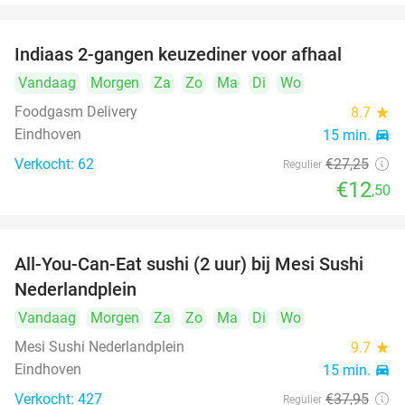
Indiaas 2-gangen keuzediner voor afhaal
54%
Vandaag
Morgen
Za
Zo
Ma
Di
Wo
Foodgasm Delivery
8.7
star
Eindhoven
15 min.
directions_car
Verkocht: 62
€27
,25
Regulier
€12
,50
All-You-Can-Eat sushi (2 uur) bij Mesi Sushi
21%
Nederlandplein
Vandaag
Morgen
Za
Zo
Ma
Di
Wo
Mesi Sushi Nederlandplein
9.7
star
Eindhoven
15 min.
directions_car
Verkocht: 427
€37
,95
Regulier