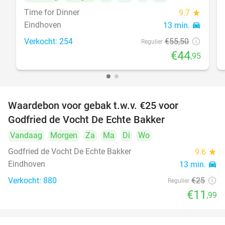
Time for Dinner
9.7
star
Eindhoven
13 min.
directions_car
Verkocht: 254
€55
,50
Regulier
€44
,95
Waardebon voor gebak t.w.v. €25 voor
52%
Godfried de Vocht De Echte Bakker
Vandaag
Morgen
Za
Ma
Di
Wo
Godfried de Vocht De Echte Bakker
9.6
star
Eindhoven
13 min.
directions_car
Verkocht: 880
€25
Regulier
€11
,99