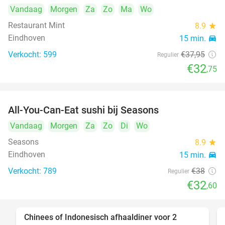
Vandaag
Morgen
Za
Zo
Ma
Wo
Restaurant Mint
8.9
star
Eindhoven
15 min.
directions_car
Verkocht: 599
€37
,95
Regulier
€32
,75
All-You-Can-Eat sushi bij Seasons
14%
Vandaag
Morgen
Za
Zo
Di
Wo
Seasons
8.9
star
Eindhoven
15 min.
directions_car
Verkocht: 789
€38
Regulier
€32
,60
Chinees of Indonesisch afhaaldiner voor 2
50%