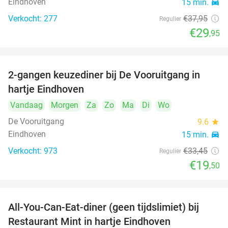
Eindhoven
15 min.
directions_car
Verkocht: 277
€37
,95
Regulier
€29
,95
2-gangen keuzediner bij De Vooruitgang in
42%
hartje Eindhoven
Vandaag
Morgen
Za
Zo
Ma
Di
Wo
De Vooruitgang
9.6
star
Eindhoven
15 min.
directions_car
Verkocht: 973
€33
,45
Regulier
€19
,50
All-You-Can-Eat-diner (geen tijdslimiet) bij
14%
Restaurant Mint in hartje Eindhoven