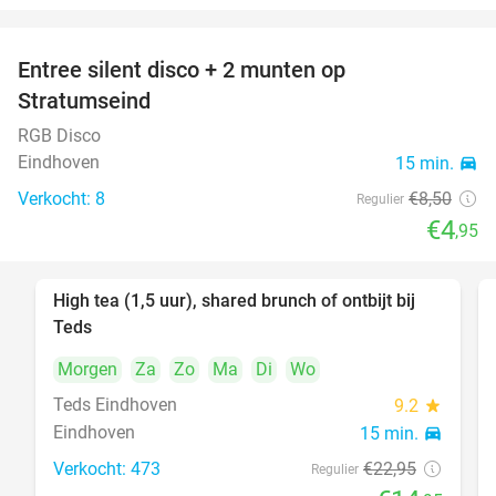
Entree silent disco + 2 munten op
42%
Stratumseind
RGB Disco
Eindhoven
15 min.
directions_car
Verkocht: 8
€8
,50
Regulier
€4
,95
High tea (1,5 uur), shared brunch of ontbijt bij
35%
Teds
Morgen
Za
Zo
Ma
Di
Wo
Teds Eindhoven
9.2
star
Eindhoven
15 min.
directions_car
Verkocht: 473
€22
,95
Regulier