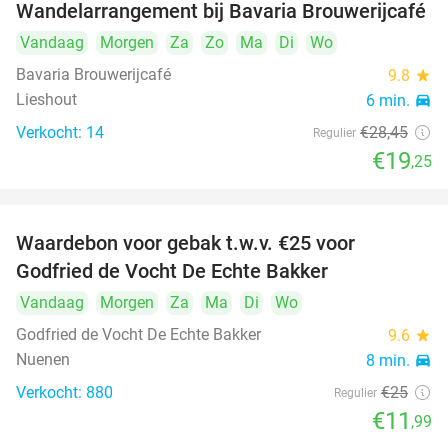
Wandelarrangement bij Bavaria Brouwerijcafé
32%
Vandaag
Morgen
Za
Zo
Ma
Di
Wo
Bavaria Brouwerijcafé
9.8
star
Lieshout
6 min.
directions_car
Verkocht: 14
€28
,45
Regulier
€19
,25
Waardebon voor gebak t.w.v. €25 voor
52%
Godfried de Vocht De Echte Bakker
Vandaag
Morgen
Za
Ma
Di
Wo
Godfried de Vocht De Echte Bakker
9.6
star
Nuenen
8 min.
directions_car
Verkocht: 880
€25
Regulier
€11
,99