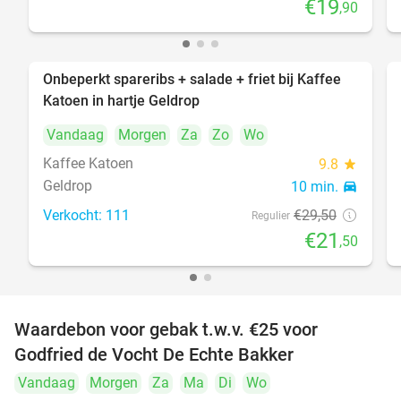
€19
,90
Onbeperkt spareribs + salade + friet bij Kaffee
27%
Katoen in hartje Geldrop
Vandaag
Morgen
Za
Zo
Wo
Kaffee Katoen
9.8
star
Geldrop
10 min.
directions_car
Verkocht: 111
€29
,50
Regulier
€21
,50
Waardebon voor gebak t.w.v. €25 voor
52%
Godfried de Vocht De Echte Bakker
Vandaag
Morgen
Za
Ma
Di
Wo