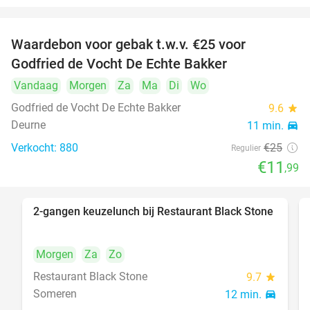
Waardebon voor gebak t.w.v. €25 voor
52%
Godfried de Vocht De Echte Bakker
Vandaag
Morgen
Za
Ma
Di
Wo
Godfried de Vocht De Echte Bakker
9.6
star
Deurne
11 min.
directions_car
Verkocht: 880
€25
Regulier
€11
,99
2-gangen keuzelunch bij Restaurant Black Stone
36%
Morgen
Za
Zo
Restaurant Black Stone
9.7
star
Someren
12 min.
directions_car