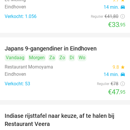
Eindhoven
14 min.
directions_car
Verkocht: 1.056
€41
,80
Regulier
€33
,95
Japans 9-gangendiner in Eindhoven
39%
Vandaag
Morgen
Za
Zo
Di
Wo
Restaurant Momoyama
9.8
star
Eindhoven
14 min.
directions_car
Verkocht: 53
€78
Regulier
€47
,95
Indiase rijsttafel naar keuze, af te halen bij
47%
Restaurant Veera