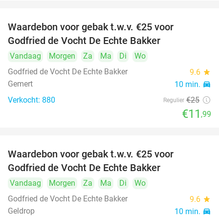
Waardebon voor gebak t.w.v. €25 voor
52%
Godfried de Vocht De Echte Bakker
Vandaag
Morgen
Za
Ma
Di
Wo
Godfried de Vocht De Echte Bakker
9.6
star
Gemert
10 min.
directions_car
Verkocht: 880
€25
Regulier
€11
,99
Waardebon voor gebak t.w.v. €25 voor
52%
Godfried de Vocht De Echte Bakker
Vandaag
Morgen
Za
Ma
Di
Wo
Godfried de Vocht De Echte Bakker
9.6
star
Geldrop
10 min.
directions_car