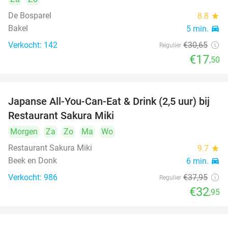
De Bosparel
8.8
star
Bakel
5 min.
directions_car
Verkocht: 142
€30
,65
Regulier
€17
,50
Japanse All-You-Can-Eat & Drink (2,5 uur) bij
13%
Restaurant Sakura Miki
Morgen
Za
Zo
Ma
Wo
Restaurant Sakura Miki
9.7
star
Beek en Donk
6 min.
directions_car
Verkocht: 986
€37
,95
Regulier
€32
,95