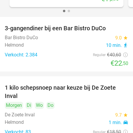
3-gangendiner bij een Bar Bistro DuCo
45%
Bar Bistro DuCo
9.0
star
Helmond
10 min.
directions_walk
Verkocht: 2.384
€40
,60
Regulier
€22
,50
1 kilo schepsnoep naar keuze bij De Zoete
32%
Inval
Morgen
Di
Wo
Do
De Zoete Inval
9.7
star
Helmond
1 min.
directions_car
Verkocht: 83
€18
,50
Regulier