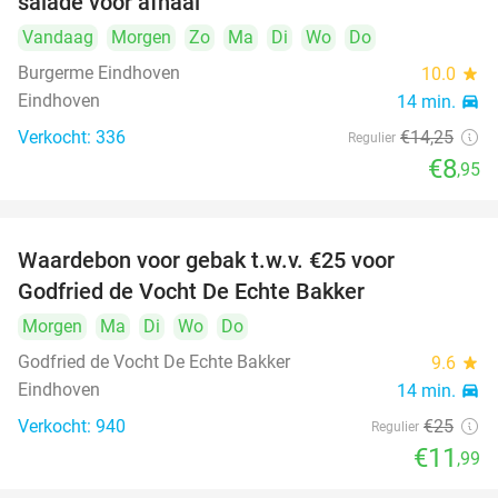
salade voor afhaal
Vandaag
Morgen
Zo
Ma
Di
Wo
Do
Burgerme Eindhoven
10.0
star
Eindhoven
14 min.
directions_car
Verkocht: 336
€14
,25
Regulier
€8
,95
Waardebon voor gebak t.w.v. €25 voor
52%
Godfried de Vocht De Echte Bakker
Morgen
Ma
Di
Wo
Do
Godfried de Vocht De Echte Bakker
9.6
star
Eindhoven
14 min.
directions_car
Verkocht: 940
€25
Regulier
€11
,99