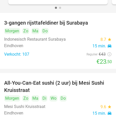
3-gangen rijsttafeldiner bij Surabaya
45%
Morgen
Zo
Ma
Do
Indonesisch Restaurant Surabaya
8.7
star
Eindhoven
15 min.
directions_car
Verkocht: 107
€43
Regulier
€23
,50
All-You-Can-Eat sushi (2 uur) bij Mesi Sushi
21%
Kruisstraat
Morgen
Zo
Ma
Di
Wo
Do
Mesi Sushi Kruisstraat
9.6
star
Eindhoven
15 min.
directions_car