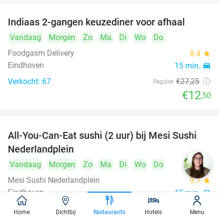
Indiaas 2-gangen keuzediner voor afhaal
54%
Vandaag
Morgen
Zo
Ma
Di
Wo
Do
Foodgasm Delivery
8.4
star
Eindhoven
15 min.
directions_car
Verkocht: 67
€27
,25
Regulier
€12
,50
All-You-Can-Eat sushi (2 uur) bij Mesi Sushi
21%
Nederlandplein
Vandaag
Morgen
Zo
Ma
Di
Wo
Do
Mesi Sushi Nederlandplein
9.7
star
Eindhoven
15 min.
directions_car
Verkocht: 468
€37
,95
Regulier
Home
Dichtbij
Restaurants
Hotels
Menu