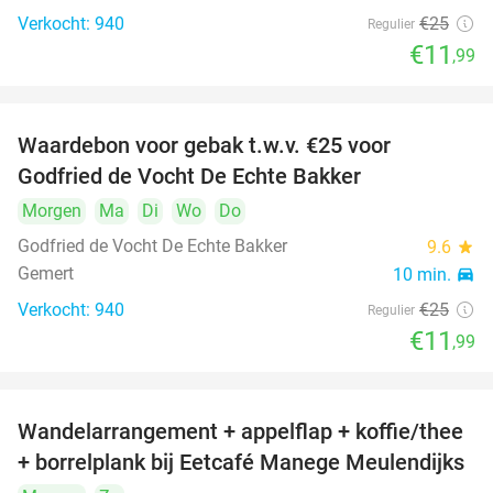
Verkocht: 940
€25
Regulier
€11
,99
Waardebon voor gebak t.w.v. €25 voor
52%
Godfried de Vocht De Echte Bakker
Morgen
Ma
Di
Wo
Do
Godfried de Vocht De Echte Bakker
9.6
star
Gemert
10 min.
directions_car
Verkocht: 940
€25
Regulier
€11
,99
Wandelarrangement + appelflap + koffie/thee
34%
+ borrelplank bij Eetcafé Manege Meulendijks