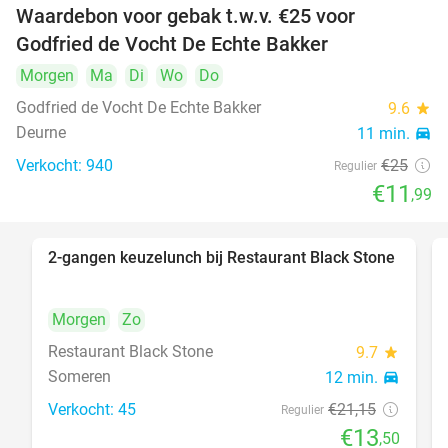
Waardebon voor gebak t.w.v. €25 voor
52%
Godfried de Vocht De Echte Bakker
Morgen
Ma
Di
Wo
Do
Godfried de Vocht De Echte Bakker
9.6
star
Deurne
11 min.
directions_car
Verkocht: 940
€25
Regulier
€11
,99
2-gangen keuzelunch bij Restaurant Black Stone
36%
Morgen
Zo
Restaurant Black Stone
9.7
star
Someren
12 min.
directions_car
Verkocht: 45
€21
,15
Regulier
€13
,50