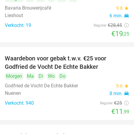
Bavaria Brouwerijcafé
9.8
star
Lieshout
6 min.
directions_car
Verkocht: 19
€28
,45
Regulier
€19
,25
Waardebon voor gebak t.w.v. €25 voor
52%
Godfried de Vocht De Echte Bakker
Morgen
Ma
Di
Wo
Do
Godfried de Vocht De Echte Bakker
9.6
star
Nuenen
8 min.
directions_car
Verkocht: 940
€25
Regulier
€11
,99