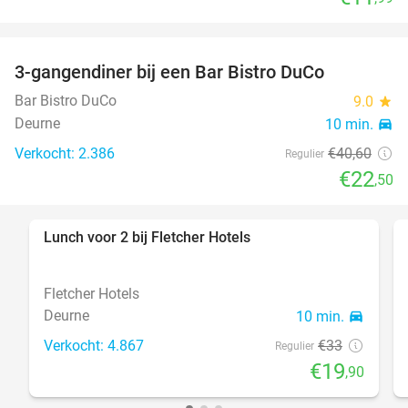
3-gangendiner bij een Bar Bistro DuCo
45%
Bar Bistro DuCo
9.0
star
Deurne
10 min.
directions_car
Verkocht: 2.386
€40
,60
Regulier
€22
,50
Lunch voor 2 bij Fletcher Hotels
40%
Fletcher Hotels
Deurne
10 min.
directions_car
Verkocht: 4.867
€33
Regulier
€19
,90