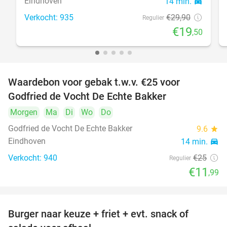
Eindhoven
14 min.
directions_car
Verkocht: 935
€29
,90
Regulier
€19
,50
Waardebon voor gebak t.w.v. €25 voor
52%
Godfried de Vocht De Echte Bakker
Morgen
Ma
Di
Wo
Do
Godfried de Vocht De Echte Bakker
9.6
star
Eindhoven
14 min.
directions_car
Verkocht: 940
€25
Regulier
€11
,99
Burger naar keuze + friet + evt. snack of
37%