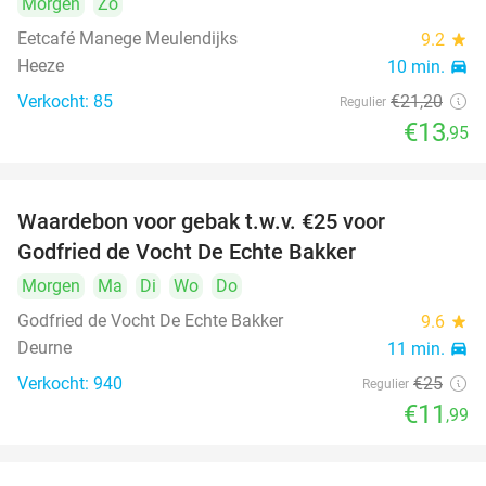
Morgen
Zo
Eetcafé Manege Meulendijks
9.2
star
Heeze
10 min.
directions_car
Verkocht: 85
€21
,20
Regulier
€13
,95
Waardebon voor gebak t.w.v. €25 voor
52%
Godfried de Vocht De Echte Bakker
Morgen
Ma
Di
Wo
Do
Godfried de Vocht De Echte Bakker
9.6
star
Deurne
11 min.
directions_car
Verkocht: 940
€25
Regulier
€11
,99