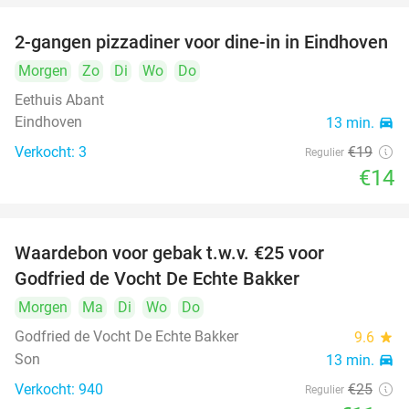
2-gangen pizzadiner voor dine-in in Eindhoven
26%
Morgen
Zo
Di
Wo
Do
Eethuis Abant
Eindhoven
13 min.
directions_car
Verkocht: 3
€19
Regulier
€14
Waardebon voor gebak t.w.v. €25 voor
52%
Godfried de Vocht De Echte Bakker
Morgen
Ma
Di
Wo
Do
Godfried de Vocht De Echte Bakker
9.6
star
Son
13 min.
directions_car
Verkocht: 940
€25
Regulier