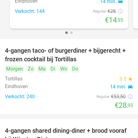
Eindhoven
14 min.
directions_car
Verkocht: 144
€28
Regulier
€14
,95
4-gangen taco- of burgerdiner + bijgerecht +
46%
frozen cocktail bij Tortillas
Morgen
Zo
Ma
Di
Wo
Do
Tortillas
9.5
star
Eindhoven
14 min.
directions_car
Verkocht: 240
€53
,50
Regulier
€28
,95
4-gangen shared dining-diner + brood vooraf
32%