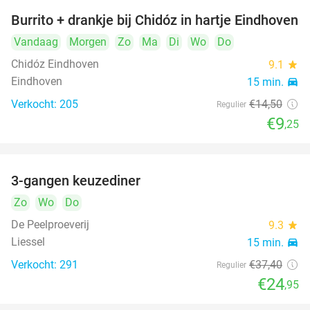
Burrito + drankje bij Chidóz in hartje Eindhoven
36%
Vandaag
Morgen
Zo
Ma
Di
Wo
Do
Chidóz Eindhoven
9.1
star
Eindhoven
15 min.
directions_car
Verkocht: 205
€14
,50
Regulier
€9
,25
3-gangen keuzediner
33%
Zo
Wo
Do
De Peelproeverij
9.3
star
Liessel
15 min.
directions_car
Verkocht: 291
€37
,40
Regulier
€24
,95