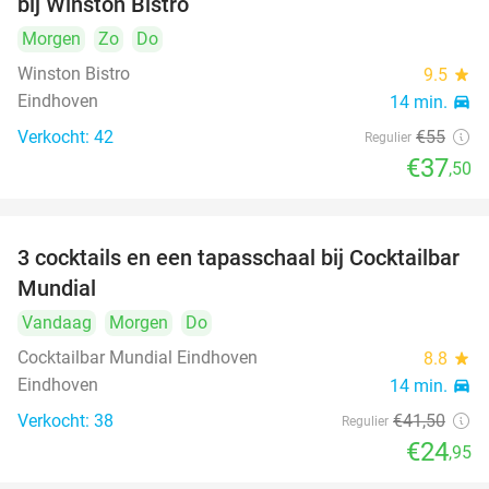
bij Winston Bistro
Morgen
Zo
Do
Winston Bistro
9.5
star
Eindhoven
14 min.
directions_car
Verkocht: 42
€55
Regulier
€37
,50
3 cocktails en een tapasschaal bij Cocktailbar
40%
Mundial
Vandaag
Morgen
Do
Cocktailbar Mundial Eindhoven
8.8
star
Eindhoven
14 min.
directions_car
Verkocht: 38
€41
,50
Regulier
€24
,95