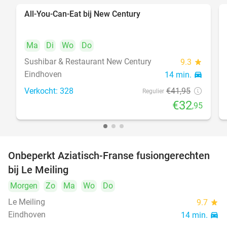
All-You-Can-Eat bij New Century
21%
Ma
Di
Wo
Do
Sushibar & Restaurant New Century
9.3
star
Eindhoven
14 min.
directions_car
Verkocht: 328
€41
,95
Regulier
€32
,95
Onbeperkt Aziatisch-Franse fusiongerechten
19%
bij Le Meiling
Morgen
Zo
Ma
Wo
Do
Le Meiling
9.7
star
Eindhoven
14 min.
directions_car