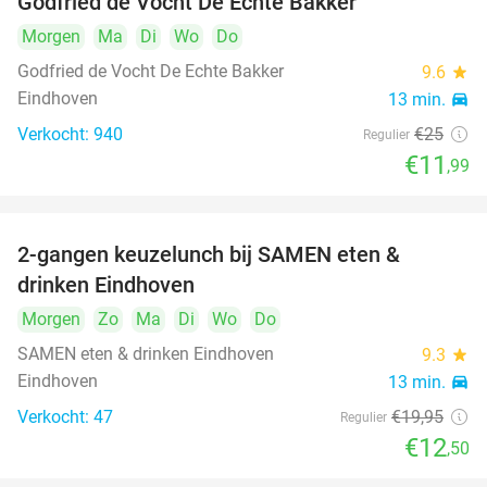
Godfried de Vocht De Echte Bakker
Morgen
Ma
Di
Wo
Do
Godfried de Vocht De Echte Bakker
9.6
star
Eindhoven
13 min.
directions_car
Verkocht: 940
€25
Regulier
€11
,99
2-gangen keuzelunch bij SAMEN eten &
37%
drinken Eindhoven
Morgen
Zo
Ma
Di
Wo
Do
SAMEN eten & drinken Eindhoven
9.3
star
Eindhoven
13 min.
directions_car
Verkocht: 47
€19
,95
Regulier
€12
,50