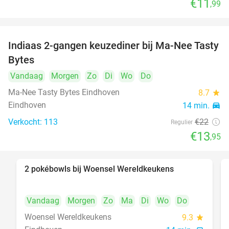
€11
,99
Indiaas 2-gangen keuzediner bij Ma-Nee Tasty
37%
Bytes
Vandaag
Morgen
Zo
Di
Wo
Do
Ma-Nee Tasty Bytes Eindhoven
8.7
star
Eindhoven
14 min.
directions_car
Verkocht: 113
€22
Regulier
€13
,95
2 pokébowls bij Woensel Wereldkeukens
35%
Vandaag
Morgen
Zo
Ma
Di
Wo
Do
Woensel Wereldkeukens
9.3
star