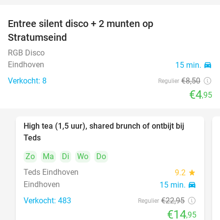
Entree silent disco + 2 munten op
42%
Stratumseind
RGB Disco
Eindhoven
15 min.
directions_car
Verkocht: 8
€8
,50
Regulier
€4
,95
High tea (1,5 uur), shared brunch of ontbijt bij
35%
Teds
Zo
Ma
Di
Wo
Do
Teds Eindhoven
9.2
star
Eindhoven
15 min.
directions_car
Verkocht: 483
€22
,95
Regulier
€14
,95