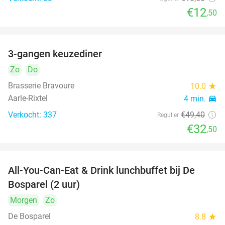
€12
,50
3-gangen keuzediner
34%
Zo
Do
Brasserie Bravoure
10.0
star
Aarle-Rixtel
4 min.
directions_car
Verkocht: 337
€49
,40
Regulier
€32
,50
All-You-Can-Eat & Drink lunchbuffet bij De
43%
Bosparel (2 uur)
Morgen
Zo
De Bosparel
8.8
star