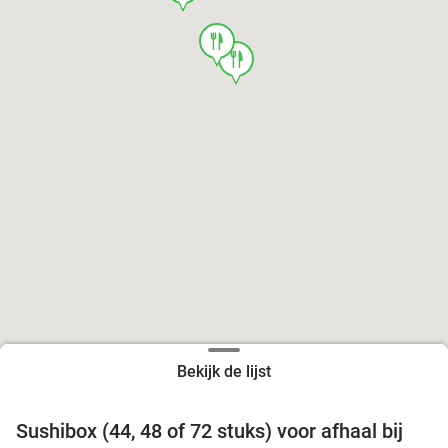
food
food
Bekijk de lijst
food
food
Sushibox (44, 48 of 72 stuks) voor afhaal bij
45%