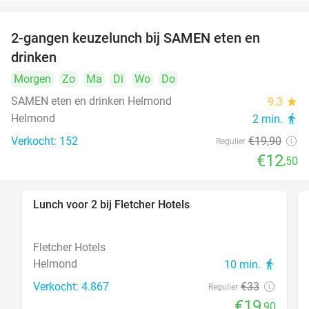
2-gangen keuzelunch bij SAMEN eten en
37%
drinken
Morgen
Zo
Ma
Di
Wo
Do
SAMEN eten en drinken Helmond
9.3
star
Helmond
2 min.
directions_walk
Verkocht: 152
€19
,90
Regulier
€12
,50
Lunch voor 2 bij Fletcher Hotels
40%
Fletcher Hotels
Helmond
10 min.
directions_walk
Verkocht: 4.867
€33
Regulier
€19
,90