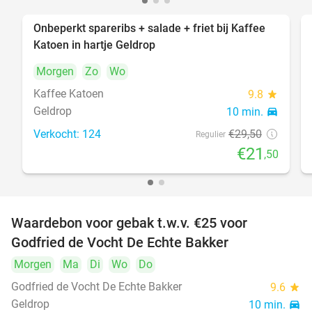
Onbeperkt spareribs + salade + friet bij Kaffee
27%
Katoen in hartje Geldrop
Morgen
Zo
Wo
Kaffee Katoen
9.8
star
Geldrop
10 min.
directions_car
Verkocht: 124
€29
,50
Regulier
€21
,50
Waardebon voor gebak t.w.v. €25 voor
52%
Godfried de Vocht De Echte Bakker
Morgen
Ma
Di
Wo
Do
Godfried de Vocht De Echte Bakker
9.6
star
Geldrop
10 min.
directions_car