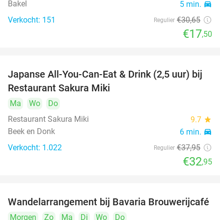
Bakel
5 min.
directions_car
Verkocht: 151
€30
,65
Regulier
€17
,50
Japanse All-You-Can-Eat & Drink (2,5 uur) bij
13%
Restaurant Sakura Miki
Ma
Wo
Do
Restaurant Sakura Miki
9.7
star
Beek en Donk
6 min.
directions_car
Verkocht: 1.022
€37
,95
Regulier
€32
,95
Wandelarrangement bij Bavaria Brouwerijcafé
32%
Morgen
Zo
Ma
Di
Wo
Do