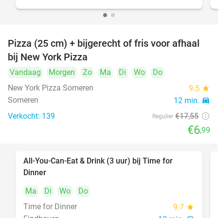
Pizza (25 cm) + bijgerecht of fris voor afhaal
60%
bij New York Pizza
Vandaag
Morgen
Zo
Ma
Di
Wo
Do
New York Pizza Someren
9.5
star
Someren
12 min.
directions_car
Verkocht: 139
€17
,55
Regulier
€6
,99
All-You-Can-Eat & Drink (3 uur) bij Time for
19%
Dinner
Ma
Di
Wo
Do
Time for Dinner
9.7
star