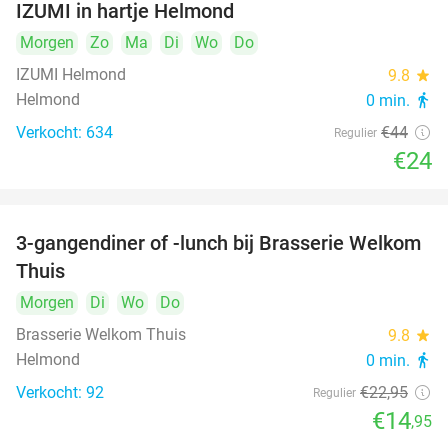
IZUMI in hartje Helmond
Morgen
Zo
Ma
Di
Wo
Do
IZUMI Helmond
9.8
star
Helmond
0 min.
directions_walk
Verkocht: 634
€44
Regulier
€24
3-gangendiner of -lunch bij Brasserie Welkom
35%
Thuis
Morgen
Di
Wo
Do
Brasserie Welkom Thuis
9.8
star
Helmond
0 min.
directions_walk
Verkocht: 92
€22
,95
Regulier
€14
,95