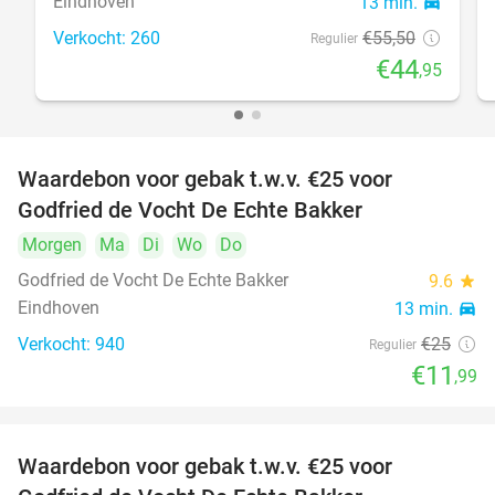
Eindhoven
13 min.
directions_car
Verkocht: 260
€55
,50
Regulier
€44
,95
Waardebon voor gebak t.w.v. €25 voor
52%
Godfried de Vocht De Echte Bakker
Morgen
Ma
Di
Wo
Do
Godfried de Vocht De Echte Bakker
9.6
star
Eindhoven
13 min.
directions_car
Verkocht: 940
€25
Regulier
€11
,99
Waardebon voor gebak t.w.v. €25 voor
52%