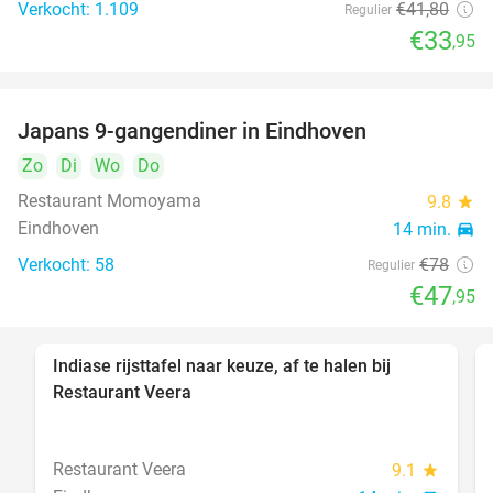
Verkocht: 1.109
€41
,80
Regulier
€33
,95
Japans 9-gangendiner in Eindhoven
39%
Zo
Di
Wo
Do
Restaurant Momoyama
9.8
star
Eindhoven
14 min.
directions_car
Verkocht: 58
€78
Regulier
€47
,95
Indiase rijsttafel naar keuze, af te halen bij
47%
Restaurant Veera
Restaurant Veera
9.1
star