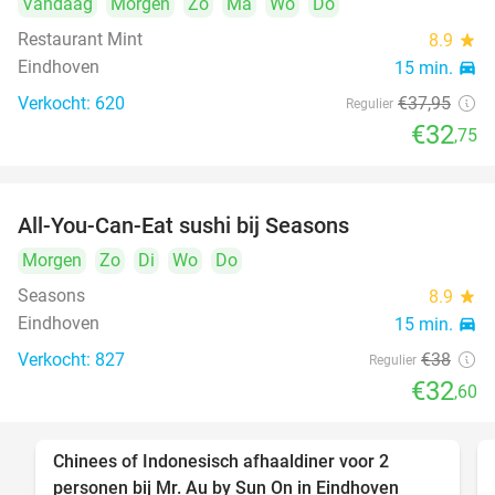
Vandaag
Morgen
Zo
Ma
Wo
Do
Restaurant Mint
8.9
star
Eindhoven
15 min.
directions_car
Verkocht: 620
€37
,95
Regulier
€32
,75
All-You-Can-Eat sushi bij Seasons
14%
Morgen
Zo
Di
Wo
Do
Seasons
8.9
star
Eindhoven
15 min.
directions_car
Verkocht: 827
€38
Regulier
€32
,60
Chinees of Indonesisch afhaaldiner voor 2
50%
personen bij Mr. Au by Sun On in Eindhoven