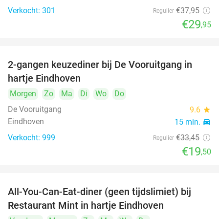
Verkocht: 301
€37
,95
Regulier
€29
,95
2-gangen keuzediner bij De Vooruitgang in
42%
hartje Eindhoven
Morgen
Zo
Ma
Di
Wo
Do
De Vooruitgang
9.6
star
Eindhoven
15 min.
directions_car
Verkocht: 999
€33
,45
Regulier
€19
,50
All-You-Can-Eat-diner (geen tijdslimiet) bij
14%
Restaurant Mint in hartje Eindhoven