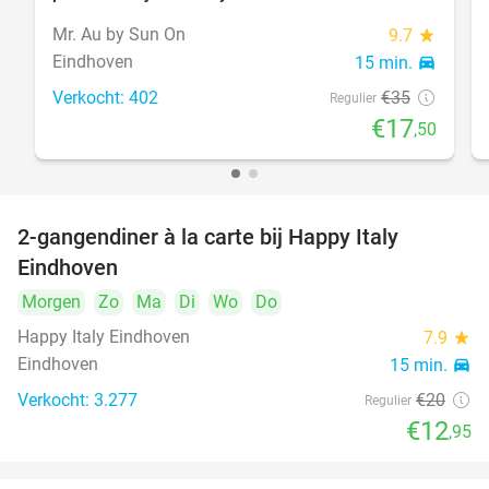
Mr. Au by Sun On
9.7
star
Eindhoven
15 min.
directions_car
Verkocht: 402
€35
Regulier
€17
,50
2-gangendiner à la carte bij Happy Italy
35%
Eindhoven
Morgen
Zo
Ma
Di
Wo
Do
Happy Italy Eindhoven
7.9
star
Eindhoven
15 min.
directions_car
Verkocht: 3.277
€20
Regulier
€12
,95