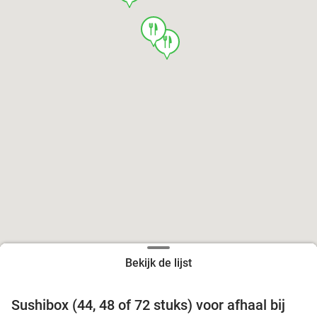
food
food
Bekijk de lijst
food
food
Sushibox (44, 48 of 72 stuks) voor afhaal bij
45%