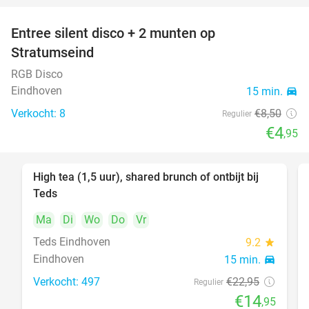
Entree silent disco + 2 munten op
42%
Stratumseind
RGB Disco
Eindhoven
15 min.
directions_car
Verkocht: 8
€8
,50
Regulier
€4
,95
High tea (1,5 uur), shared brunch of ontbijt bij
35%
Teds
Ma
Di
Wo
Do
Vr
Teds Eindhoven
9.2
star
Eindhoven
15 min.
directions_car
Verkocht: 497
€22
,95
Regulier
€14
,95