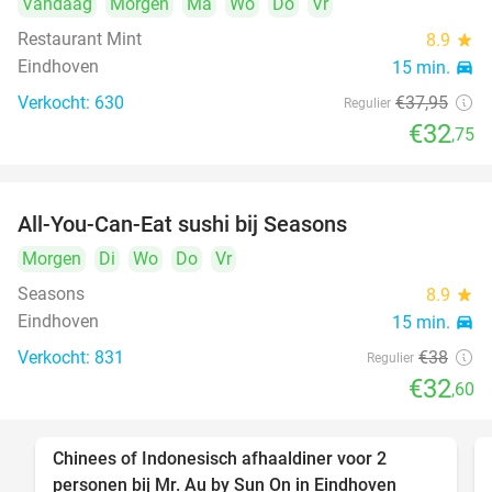
Vandaag
Morgen
Ma
Wo
Do
Vr
Restaurant Mint
8.9
star
Eindhoven
15 min.
directions_car
Verkocht: 630
€37
,95
Regulier
€32
,75
All-You-Can-Eat sushi bij Seasons
14%
Morgen
Di
Wo
Do
Vr
Seasons
8.9
star
Eindhoven
15 min.
directions_car
Verkocht: 831
€38
Regulier
€32
,60
Chinees of Indonesisch afhaaldiner voor 2
50%
personen bij Mr. Au by Sun On in Eindhoven