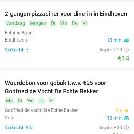
2-gangen pizzadiner voor dine-in in Eindhoven
26%
Vandaag
Morgen
Di
Wo
Do
Vr
Eethuis Abant
Eindhoven
13 min.
directions_car
Verkocht: 3
€19
Regulier
€14
Waardebon voor gebak t.w.v. €25 voor
52%
Godfried de Vocht De Echte Bakker
Ma
Di
Wo
Do
Vr
Godfried de Vocht De Echte Bakker
9.6
star
Son
13 min.
directions_car
Verkocht: 965
€25
Regulier