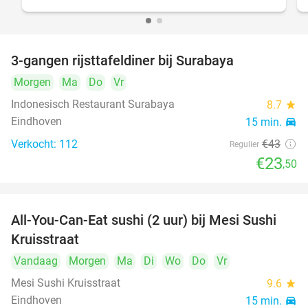
3-gangen rijsttafeldiner bij Surabaya
45%
Morgen
Ma
Do
Vr
Indonesisch Restaurant Surabaya
8.7
star
Eindhoven
15 min.
directions_car
Verkocht: 112
€43
Regulier
€23
,50
All-You-Can-Eat sushi (2 uur) bij Mesi Sushi
21%
Kruisstraat
Vandaag
Morgen
Ma
Di
Wo
Do
Vr
Mesi Sushi Kruisstraat
9.6
star
Eindhoven
15 min.
directions_car