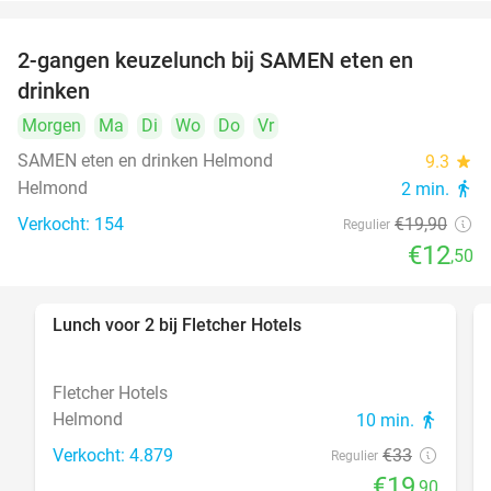
2-gangen keuzelunch bij SAMEN eten en
37%
drinken
Morgen
Ma
Di
Wo
Do
Vr
SAMEN eten en drinken Helmond
9.3
star
Helmond
2 min.
directions_walk
Verkocht: 154
€19
,90
Regulier
€12
,50
Lunch voor 2 bij Fletcher Hotels
40%
Fletcher Hotels
Helmond
10 min.
directions_walk
Verkocht: 4.879
€33
Regulier
€19
,90