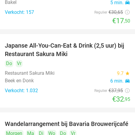
Bakel
5 min.
directions_car
Verkocht: 157
€30
,65
Regulier
€17
,50
Japanse All-You-Can-Eat & Drink (2,5 uur) bij
13%
Restaurant Sakura Miki
Do
Vr
Restaurant Sakura Miki
9.7
star
Beek en Donk
6 min.
directions_car
Verkocht: 1.032
€37
,95
Regulier
€32
,95
Wandelarrangement bij Bavaria Brouwerijcafé
32%
Morgen
Ma
Di
Wo
Do
Vr