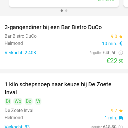
3-gangendiner bij een Bar Bistro DuCo
45%
Bar Bistro DuCo
9.0
star
Helmond
10 min.
directions_walk
Verkocht: 2.408
€40
,60
Regulier
€22
,50
1 kilo schepsnoep naar keuze bij De Zoete
32%
Inval
Di
Wo
Do
Vr
De Zoete Inval
9.7
star
Helmond
1 min.
directions_car
Verkocht: 83
€18
,50
Regulier