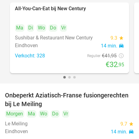
All-You-Can-Eat bij New Century
21%
Ma
Di
Wo
Do
Vr
Sushibar & Restaurant New Century
9.3
star
Eindhoven
14 min.
directions_car
Verkocht: 328
€41
,95
Regulier
€32
,95
Onbeperkt Aziatisch-Franse fusiongerechten
19%
bij Le Meiling
Morgen
Ma
Wo
Do
Vr
Le Meiling
9.7
star
Eindhoven
14 min.
directions_car