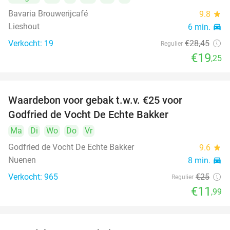
Bavaria Brouwerijcafé
9.8
star
Lieshout
6 min.
directions_car
Verkocht: 19
€28
,45
Regulier
€19
,25
Waardebon voor gebak t.w.v. €25 voor
52%
Godfried de Vocht De Echte Bakker
Ma
Di
Wo
Do
Vr
Godfried de Vocht De Echte Bakker
9.6
star
Nuenen
8 min.
directions_car
Verkocht: 965
€25
Regulier
€11
,99