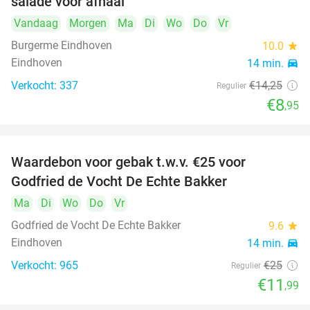
salade voor afhaal
Vandaag
Morgen
Ma
Di
Wo
Do
Vr
Burgerme Eindhoven
10.0
star
Eindhoven
14 min.
directions_car
Verkocht: 337
€14
,25
Regulier
€8
,95
Waardebon voor gebak t.w.v. €25 voor
52%
Godfried de Vocht De Echte Bakker
Ma
Di
Wo
Do
Vr
Godfried de Vocht De Echte Bakker
9.6
star
Eindhoven
14 min.
directions_car
Verkocht: 965
€25
Regulier
€11
,99