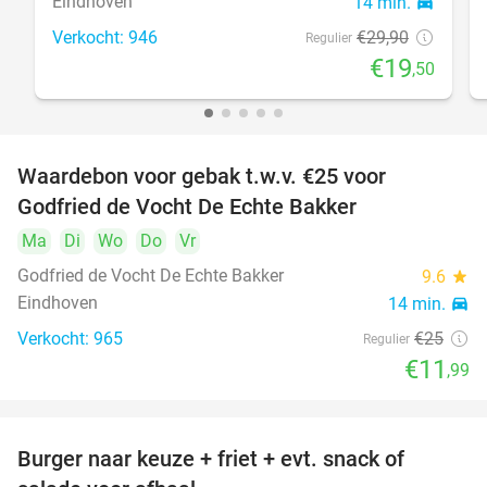
Eindhoven
14 min.
directions_car
Verkocht: 946
€29
,90
Regulier
€19
,50
Waardebon voor gebak t.w.v. €25 voor
52%
Godfried de Vocht De Echte Bakker
Ma
Di
Wo
Do
Vr
Godfried de Vocht De Echte Bakker
9.6
star
Eindhoven
14 min.
directions_car
Verkocht: 965
€25
Regulier
€11
,99
Burger naar keuze + friet + evt. snack of
37%