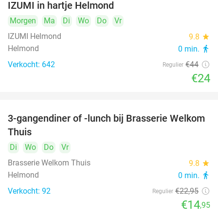
IZUMI in hartje Helmond
Morgen
Ma
Di
Wo
Do
Vr
IZUMI Helmond
9.8
star
Helmond
0 min.
directions_walk
Verkocht: 642
€44
Regulier
€24
3-gangendiner of -lunch bij Brasserie Welkom
35%
Thuis
Di
Wo
Do
Vr
Brasserie Welkom Thuis
9.8
star
Helmond
0 min.
directions_walk
Verkocht: 92
€22
,95
Regulier
€14
,95