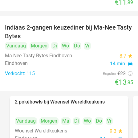
€11
,99
Indiaas 2-gangen keuzediner bij Ma-Nee Tasty
37%
Bytes
Vandaag
Morgen
Di
Wo
Do
Vr
Ma-Nee Tasty Bytes Eindhoven
8.7
star
Eindhoven
14 min.
directions_car
Verkocht: 115
€22
Regulier
€13
,95
2 pokébowls bij Woensel Wereldkeukens
35%
Vandaag
Morgen
Ma
Di
Wo
Do
Vr
Woensel Wereldkeukens
9.3
star