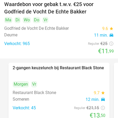
Waardebon voor gebak t.w.v. €25 voor
52%
Godfried de Vocht De Echte Bakker
Ma
Di
Wo
Do
Vr
Godfried de Vocht De Echte Bakker
9.6
star
Deurne
11 min.
directions_car
Verkocht: 965
€25
Regulier
€11
,99
2-gangen keuzelunch bij Restaurant Black Stone
36%
Morgen
Vr
Restaurant Black Stone
9.7
star
Someren
12 min.
directions_car
Verkocht: 45
€21
,15
Regulier
€13
,50