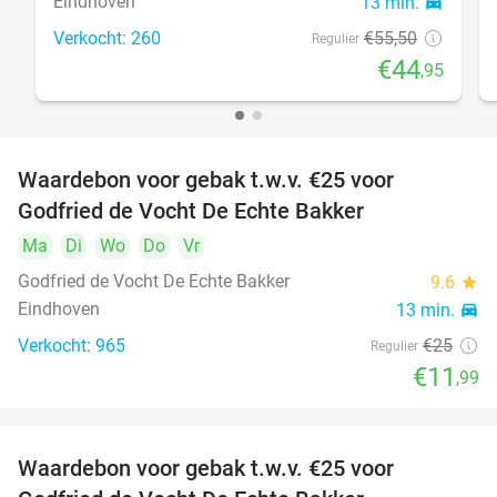
Eindhoven
13 min.
directions_car
Verkocht: 260
€55
,50
Regulier
€44
,95
Waardebon voor gebak t.w.v. €25 voor
52%
Godfried de Vocht De Echte Bakker
Ma
Di
Wo
Do
Vr
Godfried de Vocht De Echte Bakker
9.6
star
Eindhoven
13 min.
directions_car
Verkocht: 965
€25
Regulier
€11
,99
Waardebon voor gebak t.w.v. €25 voor
52%