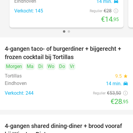
Eindhoven
14 min.
directions_car
Verkocht: 145
€28
Regulier
€14
,95
4-gangen taco- of burgerdiner + bijgerecht +
46%
frozen cocktail bij Tortillas
Morgen
Ma
Di
Wo
Do
Vr
Tortillas
9.5
star
Eindhoven
14 min.
directions_car
Verkocht: 244
€53
,50
Regulier
€28
,95
4-gangen shared dining-diner + brood vooraf
32%