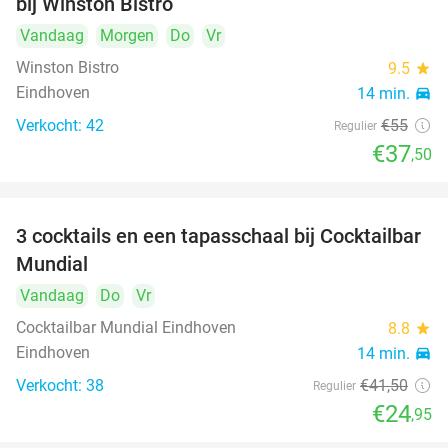
bij Winston Bistro
Vandaag
Morgen
Do
Vr
Winston Bistro
9.5
star
Eindhoven
14 min.
directions_car
Verkocht: 42
€55
Regulier
€37
,50
3 cocktails en een tapasschaal bij Cocktailbar
40%
Mundial
Vandaag
Do
Vr
Cocktailbar Mundial Eindhoven
8.8
star
Eindhoven
14 min.
directions_car
Verkocht: 38
€41
,50
Regulier
€24
,95