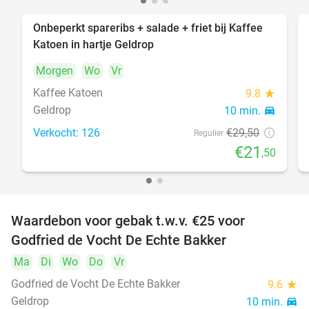
Onbeperkt spareribs + salade + friet bij Kaffee
27%
Katoen in hartje Geldrop
Morgen
Wo
Vr
Kaffee Katoen
9.8
star
Geldrop
10 min.
directions_car
Verkocht: 126
€29
,50
Regulier
€21
,50
Waardebon voor gebak t.w.v. €25 voor
52%
Godfried de Vocht De Echte Bakker
Ma
Di
Wo
Do
Vr
Godfried de Vocht De Echte Bakker
9.6
star
Geldrop
10 min.
directions_car