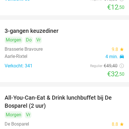
€12
,50
3-gangen keuzediner
34%
Morgen
Do
Vr
Brasserie Bravoure
9.8
star
Aarle-Rixtel
4 min.
directions_car
Verkocht: 341
€49
,40
Regulier
€32
,50
All-You-Can-Eat & Drink lunchbuffet bij De
43%
Bosparel (2 uur)
Morgen
Vr
De Bosparel
8.8
star