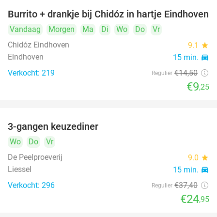
Burrito + drankje bij Chidóz in hartje Eindhoven
36%
Vandaag
Morgen
Ma
Di
Wo
Do
Vr
Chidóz Eindhoven
9.1
star
Eindhoven
15 min.
directions_car
Verkocht: 219
€14
,50
Regulier
€9
,25
3-gangen keuzediner
33%
Wo
Do
Vr
De Peelproeverij
9.0
star
Liessel
15 min.
directions_car
Verkocht: 296
€37
,40
Regulier
€24
,95