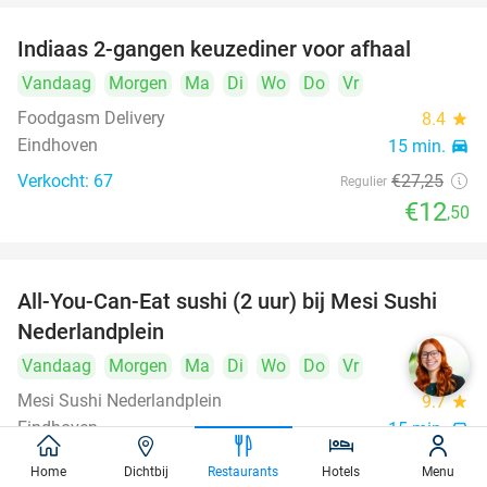
Indiaas 2-gangen keuzediner voor afhaal
54%
Vandaag
Morgen
Ma
Di
Wo
Do
Vr
Foodgasm Delivery
8.4
star
Eindhoven
15 min.
directions_car
Verkocht: 67
€27
,25
Regulier
€12
,50
All-You-Can-Eat sushi (2 uur) bij Mesi Sushi
21%
Nederlandplein
Vandaag
Morgen
Ma
Di
Wo
Do
Vr
Mesi Sushi Nederlandplein
9.7
star
Eindhoven
15 min.
directions_car
Verkocht: 494
€37
,95
Regulier
Home
Dichtbij
Restaurants
Hotels
Menu