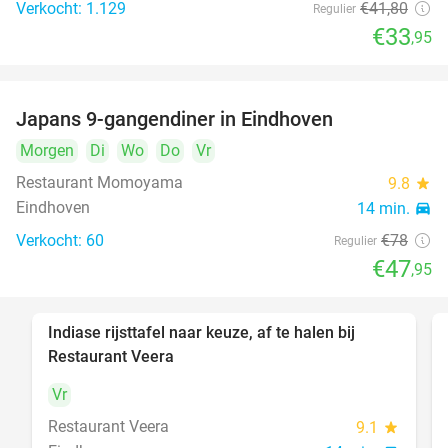
Verkocht: 1.129
€41
,80
Regulier
€33
,95
Japans 9-gangendiner in Eindhoven
39%
Morgen
Di
Wo
Do
Vr
Restaurant Momoyama
9.8
star
Eindhoven
14 min.
directions_car
Verkocht: 60
€78
Regulier
€47
,95
Indiase rijsttafel naar keuze, af te halen bij
47%
Restaurant Veera
Vr
Restaurant Veera
9.1
star