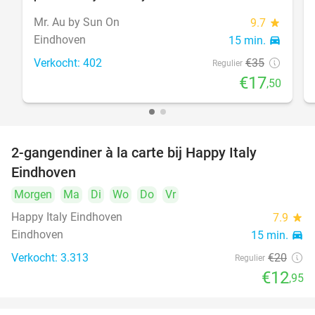
Mr. Au by Sun On
9.7
star
Eindhoven
15 min.
directions_car
Verkocht: 402
€35
Regulier
€17
,50
2-gangendiner à la carte bij Happy Italy
35%
Eindhoven
Morgen
Ma
Di
Wo
Do
Vr
Happy Italy Eindhoven
7.9
star
Eindhoven
15 min.
directions_car
Verkocht: 3.313
€20
Regulier
€12
,95