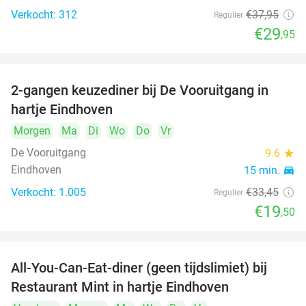
Verkocht: 312
€37
,95
Regulier
€29
,95
2-gangen keuzediner bij De Vooruitgang in
42%
hartje Eindhoven
Morgen
Ma
Di
Wo
Do
Vr
De Vooruitgang
9.6
star
Eindhoven
15 min.
directions_car
Verkocht: 1.005
€33
,45
Regulier
€19
,50
All-You-Can-Eat-diner (geen tijdslimiet) bij
14%
Restaurant Mint in hartje Eindhoven