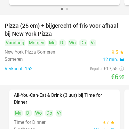
Pizza (25 cm) + bijgerecht of fris voor afhaal
60%
bij New York Pizza
Vandaag
Morgen
Ma
Di
Wo
Do
Vr
New York Pizza Someren
9.5
star
Someren
12 min.
directions_car
Verkocht: 152
€17
,55
Regulier
€6
,99
All-You-Can-Eat & Drink (3 uur) bij Time for
19%
Dinner
Ma
Di
Wo
Do
Vr
Time for Dinner
9.7
star