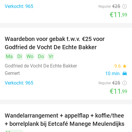
Verkocht: 965
€25
Regulier
€11
,99
Waardebon voor gebak t.w.v. €25 voor
52%
Godfried de Vocht De Echte Bakker
Ma
Di
Wo
Do
Vr
Godfried de Vocht De Echte Bakker
9.6
star
Gemert
10 min.
directions_car
Verkocht: 965
€25
Regulier
€11
,99
Wandelarrangement + appelflap + koffie/thee
34%
+ borrelplank bij Eetcafé Manege Meulendijks