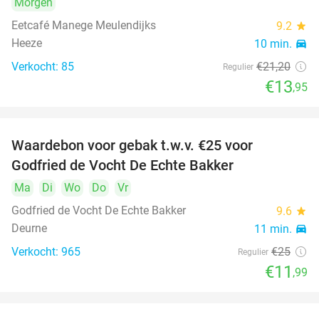
Morgen
Eetcafé Manege Meulendijks
9.2
star
Heeze
10 min.
directions_car
Verkocht: 85
€21
,20
Regulier
€13
,95
Waardebon voor gebak t.w.v. €25 voor
52%
Godfried de Vocht De Echte Bakker
Ma
Di
Wo
Do
Vr
Godfried de Vocht De Echte Bakker
9.6
star
Deurne
11 min.
directions_car
Verkocht: 965
€25
Regulier
€11
,99