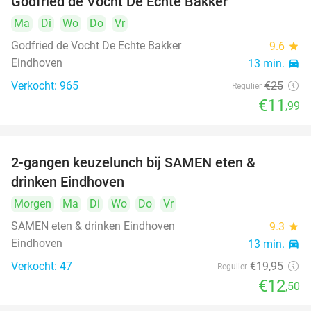
Godfried de Vocht De Echte Bakker
Ma
Di
Wo
Do
Vr
Godfried de Vocht De Echte Bakker
9.6
star
Eindhoven
13 min.
directions_car
Verkocht: 965
€25
Regulier
€11
,99
2-gangen keuzelunch bij SAMEN eten &
37%
drinken Eindhoven
Morgen
Ma
Di
Wo
Do
Vr
SAMEN eten & drinken Eindhoven
9.3
star
Eindhoven
13 min.
directions_car
Verkocht: 47
€19
,95
Regulier
€12
,50