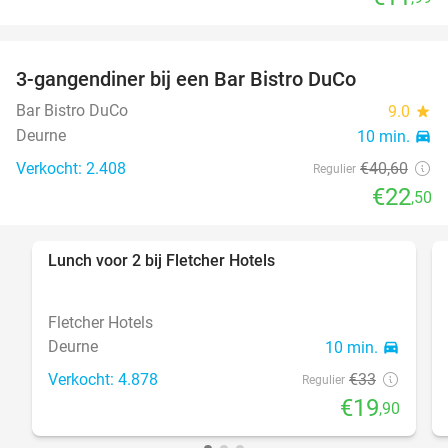
3-gangendiner bij een Bar Bistro DuCo
45%
Bar Bistro DuCo
9.0
star
Deurne
10 min.
directions_car
Verkocht: 2.408
€40
,60
Regulier
€22
,50
Lunch voor 2 bij Fletcher Hotels
40%
Fletcher Hotels
Deurne
10 min.
directions_car
Verkocht: 4.878
€33
Regulier
€19
,90