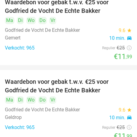
Waardebon voor gebak t.w.v. €25 voor
52%
Godfried de Vocht De Echte Bakker
Ma
Di
Wo
Do
Vr
Godfried de Vocht De Echte Bakker
9.6
star
Gemert
10 min.
directions_car
Verkocht: 965
€25
Regulier
€11
,99
Waardebon voor gebak t.w.v. €25 voor
52%
Godfried de Vocht De Echte Bakker
Ma
Di
Wo
Do
Vr
Godfried de Vocht De Echte Bakker
9.6
star
Geldrop
10 min.
directions_car
Verkocht: 965
€25
Regulier
€11
,99