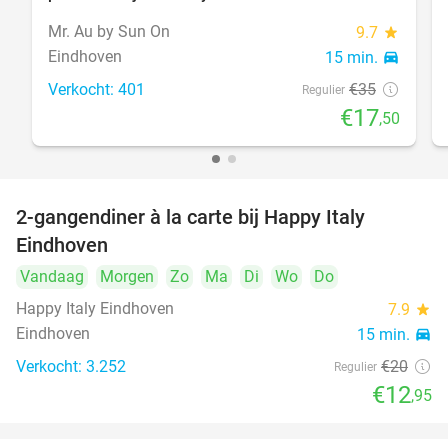
Mr. Au by Sun On
9.7
star
Eindhoven
15 min.
directions_car
Verkocht: 401
€35
Regulier
€17
,50
2-gangendiner à la carte bij Happy Italy
35%
Eindhoven
Vandaag
Morgen
Zo
Ma
Di
Wo
Do
Happy Italy Eindhoven
7.9
star
Eindhoven
15 min.
directions_car
Verkocht: 3.252
€20
Regulier
€12
,95