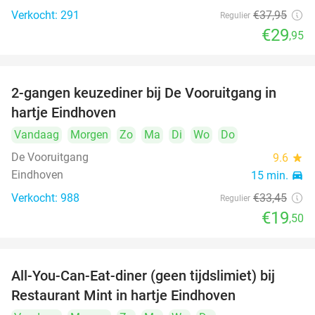
Verkocht: 291
€37
,95
Regulier
€29
,95
2-gangen keuzediner bij De Vooruitgang in
42%
hartje Eindhoven
Vandaag
Morgen
Zo
Ma
Di
Wo
Do
De Vooruitgang
9.6
star
Eindhoven
15 min.
directions_car
Verkocht: 988
€33
,45
Regulier
€19
,50
All-You-Can-Eat-diner (geen tijdslimiet) bij
14%
Restaurant Mint in hartje Eindhoven