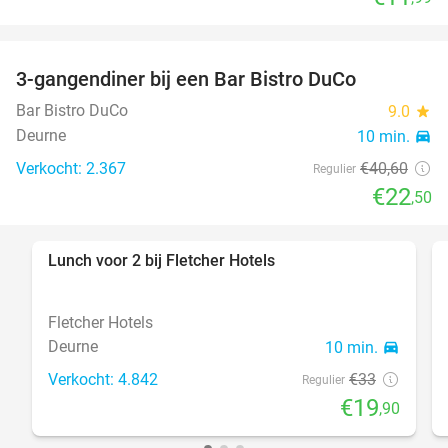
3-gangendiner bij een Bar Bistro DuCo
45%
Bar Bistro DuCo
9.0
star
Deurne
10 min.
directions_car
Verkocht: 2.367
€40
,60
Regulier
€22
,50
Lunch voor 2 bij Fletcher Hotels
40%
Fletcher Hotels
Deurne
10 min.
directions_car
Verkocht: 4.842
€33
Regulier
€19
,90