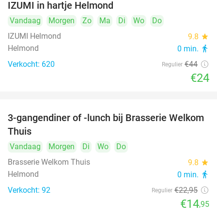
IZUMI in hartje Helmond
Vandaag
Morgen
Zo
Ma
Di
Wo
Do
IZUMI Helmond
9.8
star
Helmond
0 min.
directions_walk
Verkocht: 620
€44
Regulier
€24
3-gangendiner of -lunch bij Brasserie Welkom
35%
Thuis
Vandaag
Morgen
Di
Wo
Do
Brasserie Welkom Thuis
9.8
star
Helmond
0 min.
directions_walk
Verkocht: 92
€22
,95
Regulier
€14
,95