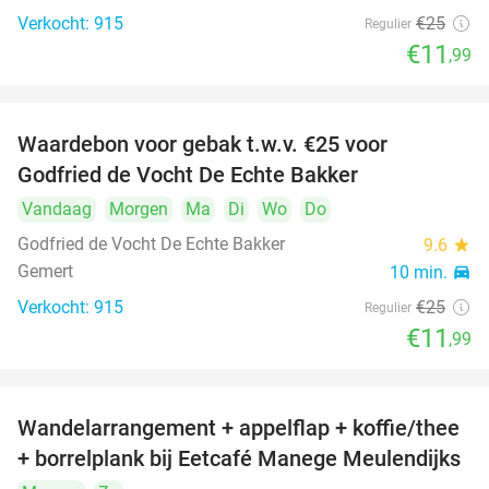
Verkocht: 915
€25
Regulier
€11
,99
Waardebon voor gebak t.w.v. €25 voor
52%
Godfried de Vocht De Echte Bakker
Vandaag
Morgen
Ma
Di
Wo
Do
Godfried de Vocht De Echte Bakker
9.6
star
Gemert
10 min.
directions_car
Verkocht: 915
€25
Regulier
€11
,99
Wandelarrangement + appelflap + koffie/thee
34%
+ borrelplank bij Eetcafé Manege Meulendijks