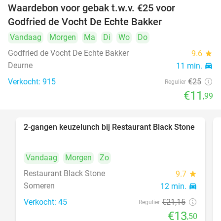
Waardebon voor gebak t.w.v. €25 voor
52%
Godfried de Vocht De Echte Bakker
Vandaag
Morgen
Ma
Di
Wo
Do
Godfried de Vocht De Echte Bakker
9.6
star
Deurne
11 min.
directions_car
Verkocht: 915
€25
Regulier
€11
,99
2-gangen keuzelunch bij Restaurant Black Stone
36%
Vandaag
Morgen
Zo
Restaurant Black Stone
9.7
star
Someren
12 min.
directions_car
Verkocht: 45
€21
,15
Regulier
€13
,50