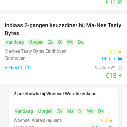
€11
,99
Indiaas 2-gangen keuzediner bij Ma-Nee Tasty
37%
Bytes
Vandaag
Morgen
Zo
Di
Wo
Do
Ma-Nee Tasty Bytes Eindhoven
8.7
star
Eindhoven
14 min.
directions_car
Verkocht: 111
€22
Regulier
€13
,95
2 pokébowls bij Woensel Wereldkeukens
35%
Vandaag
Morgen
Zo
Ma
Di
Wo
Do
Woensel Wereldkeukens
9.3
star