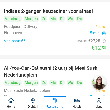
Indiaas 2-gangen keuzediner voor afhaal
54%
Vandaag
Morgen
Zo
Ma
Di
Wo
Do
Foodgasm Delivery
8.4
star
Eindhoven
15 min.
directions_car
Verkocht: 66
€27
,25
Regulier
€12
,50
All-You-Can-Eat sushi (2 uur) bij Mesi Sushi
21%
Nederlandplein
Vandaag
Morgen
Zo
Ma
Di
Wo
Do
Mesi Sushi Nederlandplein
9.7
star
Eindhoven
15 min.
directions_car
Verkocht: 451
€37
,95
Regulier
Home
Dichtbij
Restaurants
Hotels
Menu