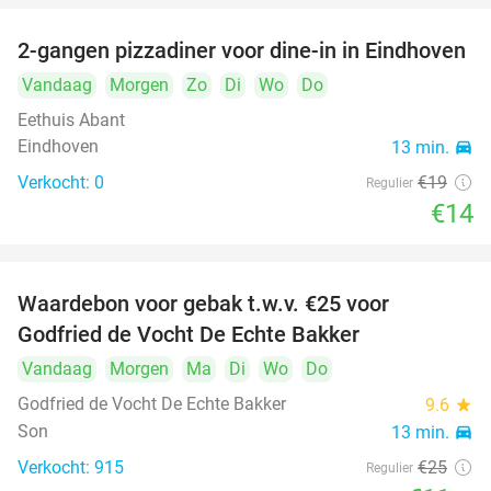
2-gangen pizzadiner voor dine-in in Eindhoven
26%
Vandaag
Morgen
Zo
Di
Wo
Do
Eethuis Abant
Eindhoven
13 min.
directions_car
Verkocht: 0
€19
Regulier
€14
Waardebon voor gebak t.w.v. €25 voor
52%
Godfried de Vocht De Echte Bakker
Vandaag
Morgen
Ma
Di
Wo
Do
Godfried de Vocht De Echte Bakker
9.6
star
Son
13 min.
directions_car
Verkocht: 915
€25
Regulier