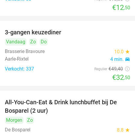
€12
,50
3-gangen keuzediner
34%
Vandaag
Zo
Do
Brasserie Bravoure
10.0
star
Aarle-Rixtel
4 min.
directions_car
Verkocht: 337
€49
,40
Regulier
€32
,50
All-You-Can-Eat & Drink lunchbuffet bij De
43%
Bosparel (2 uur)
Morgen
Zo
De Bosparel
8.8
star