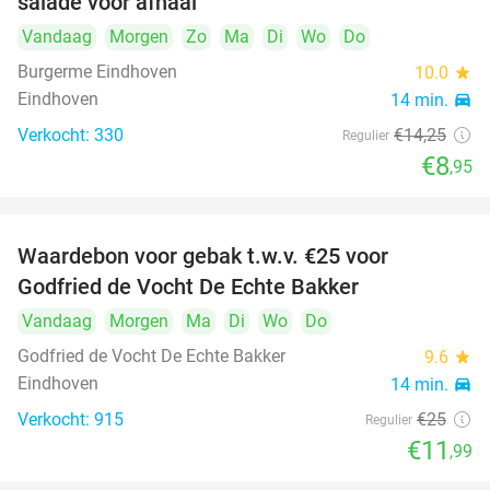
salade voor afhaal
Vandaag
Morgen
Zo
Ma
Di
Wo
Do
Burgerme Eindhoven
10.0
star
Eindhoven
14 min.
directions_car
Verkocht: 330
€14
,25
Regulier
€8
,95
Waardebon voor gebak t.w.v. €25 voor
52%
Godfried de Vocht De Echte Bakker
Vandaag
Morgen
Ma
Di
Wo
Do
Godfried de Vocht De Echte Bakker
9.6
star
Eindhoven
14 min.
directions_car
Verkocht: 915
€25
Regulier
€11
,99