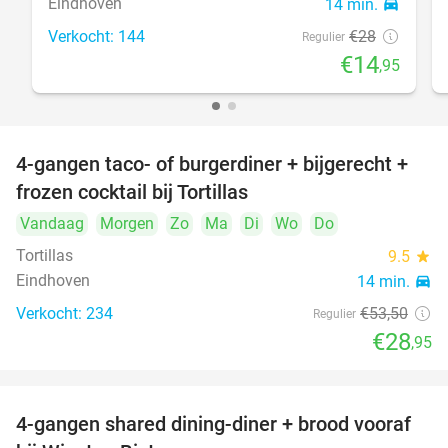
Eindhoven
14 min.
directions_car
Verkocht: 144
€28
Regulier
€14
,95
4-gangen taco- of burgerdiner + bijgerecht +
46%
frozen cocktail bij Tortillas
Vandaag
Morgen
Zo
Ma
Di
Wo
Do
Tortillas
9.5
star
Eindhoven
14 min.
directions_car
Verkocht: 234
€53
,50
Regulier
€28
,95
4-gangen shared dining-diner + brood vooraf
32%