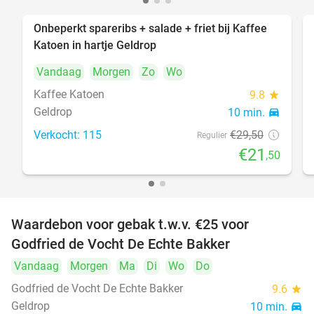
Onbeperkt spareribs + salade + friet bij Kaffee
27%
Katoen in hartje Geldrop
Vandaag
Morgen
Zo
Wo
Kaffee Katoen
9.8
star
Geldrop
10 min.
directions_car
Verkocht: 115
€29
,50
Regulier
€21
,50
Waardebon voor gebak t.w.v. €25 voor
52%
Godfried de Vocht De Echte Bakker
Vandaag
Morgen
Ma
Di
Wo
Do
Godfried de Vocht De Echte Bakker
9.6
star
Geldrop
10 min.
directions_car