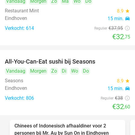
Vandaag
Morgen
Zo
Ma
Wo
Do
Restaurant Mint
8.9
star
Eindhoven
15 min.
directions_car
Verkocht: 614
€37
,95
Regulier
€32
,75
All-You-Can-Eat sushi bij Seasons
14%
Vandaag
Morgen
Zo
Di
Wo
Do
Seasons
8.9
star
Eindhoven
15 min.
directions_car
Verkocht: 806
€38
Regulier
€32
,60
Chinees of Indonesisch afhaaldiner voor 2
50%
personen bij Mr. Au by Sun On in Eindhoven