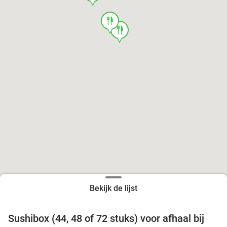
food
food
Bekijk de lijst
food
food
Sushibox (44, 48 of 72 stuks) voor afhaal bij
45%