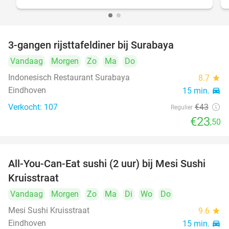
3-gangen rijsttafeldiner bij Surabaya
45%
Vandaag
Morgen
Zo
Ma
Do
Indonesisch Restaurant Surabaya
8.7
star
Eindhoven
15 min.
directions_car
Verkocht: 107
€43
Regulier
€23
,50
All-You-Can-Eat sushi (2 uur) bij Mesi Sushi
21%
Kruisstraat
Vandaag
Morgen
Zo
Ma
Di
Wo
Do
Mesi Sushi Kruisstraat
9.6
star
Eindhoven
15 min.
directions_car