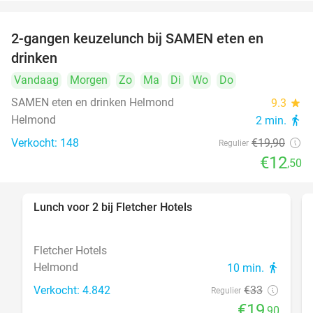
2-gangen keuzelunch bij SAMEN eten en
37%
drinken
Vandaag
Morgen
Zo
Ma
Di
Wo
Do
SAMEN eten en drinken Helmond
9.3
star
Helmond
2 min.
directions_walk
Verkocht: 148
€19
,90
Regulier
€12
,50
Lunch voor 2 bij Fletcher Hotels
40%
Fletcher Hotels
Helmond
10 min.
directions_walk
Verkocht: 4.842
€33
Regulier
€19
,90