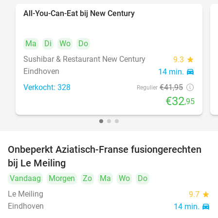
All-You-Can-Eat bij New Century
21%
Ma
Di
Wo
Do
Sushibar & Restaurant New Century
9.3
star
Eindhoven
14 min.
directions_car
Verkocht: 328
€41
,95
Regulier
€32
,95
Onbeperkt Aziatisch-Franse fusiongerechten
19%
bij Le Meiling
Vandaag
Morgen
Zo
Ma
Wo
Do
Le Meiling
9.7
star
Eindhoven
14 min.
directions_car