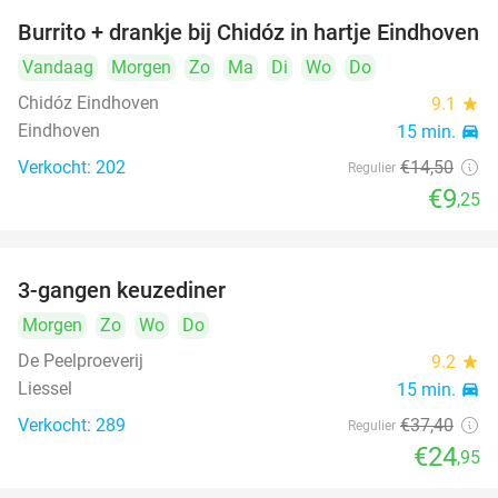
Burrito + drankje bij Chidóz in hartje Eindhoven
36%
Vandaag
Morgen
Zo
Ma
Di
Wo
Do
Chidóz Eindhoven
9.1
star
Eindhoven
15 min.
directions_car
Verkocht: 202
€14
,50
Regulier
€9
,25
3-gangen keuzediner
33%
Morgen
Zo
Wo
Do
De Peelproeverij
9.2
star
Liessel
15 min.
directions_car
Verkocht: 289
€37
,40
Regulier
€24
,95