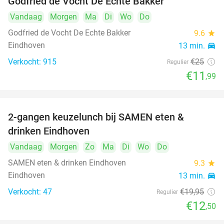
Godfried de Vocht De Echte Bakker
Vandaag
Morgen
Ma
Di
Wo
Do
Godfried de Vocht De Echte Bakker
9.6
star
Eindhoven
13 min.
directions_car
Verkocht: 915
€25
Regulier
€11
,99
2-gangen keuzelunch bij SAMEN eten &
37%
drinken Eindhoven
Vandaag
Morgen
Zo
Ma
Di
Wo
Do
SAMEN eten & drinken Eindhoven
9.3
star
Eindhoven
13 min.
directions_car
Verkocht: 47
€19
,95
Regulier
€12
,50