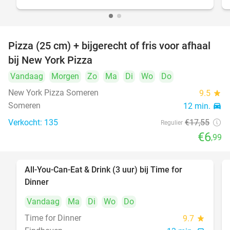
Pizza (25 cm) + bijgerecht of fris voor afhaal
60%
bij New York Pizza
Vandaag
Morgen
Zo
Ma
Di
Wo
Do
New York Pizza Someren
9.5
star
Someren
12 min.
directions_car
Verkocht: 135
€17
,55
Regulier
€6
,99
All-You-Can-Eat & Drink (3 uur) bij Time for
19%
Dinner
Vandaag
Ma
Di
Wo
Do
Time for Dinner
9.7
star