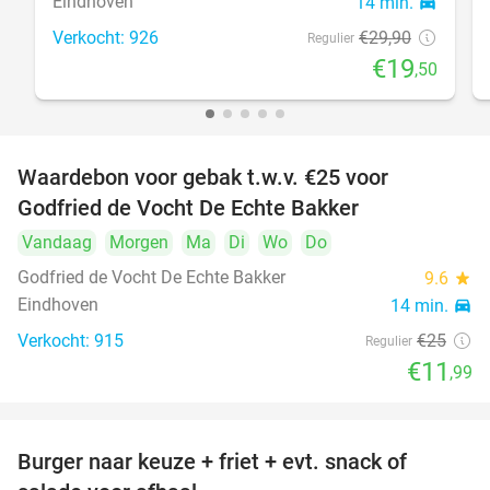
Eindhoven
14 min.
directions_car
Verkocht: 926
€29
,90
Regulier
€19
,50
Waardebon voor gebak t.w.v. €25 voor
52%
Godfried de Vocht De Echte Bakker
Vandaag
Morgen
Ma
Di
Wo
Do
Godfried de Vocht De Echte Bakker
9.6
star
Eindhoven
14 min.
directions_car
Verkocht: 915
€25
Regulier
€11
,99
Burger naar keuze + friet + evt. snack of
37%