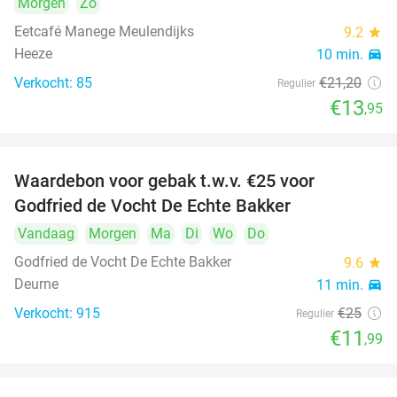
Morgen
Zo
Eetcafé Manege Meulendijks
9.2
star
Heeze
10 min.
directions_car
Verkocht: 85
€21
,20
Regulier
€13
,95
Waardebon voor gebak t.w.v. €25 voor
52%
Godfried de Vocht De Echte Bakker
Vandaag
Morgen
Ma
Di
Wo
Do
Godfried de Vocht De Echte Bakker
9.6
star
Deurne
11 min.
directions_car
Verkocht: 915
€25
Regulier
€11
,99