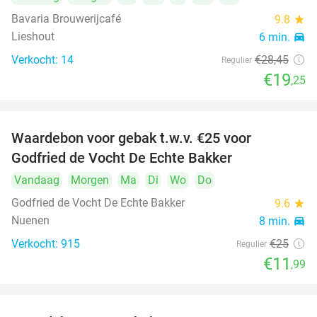
Bavaria Brouwerijcafé
9.8
star
Lieshout
6 min.
directions_car
Verkocht: 14
€28
,45
Regulier
€19
,25
Waardebon voor gebak t.w.v. €25 voor
52%
Godfried de Vocht De Echte Bakker
Vandaag
Morgen
Ma
Di
Wo
Do
Godfried de Vocht De Echte Bakker
9.6
star
Nuenen
8 min.
directions_car
Verkocht: 915
€25
Regulier
€11
,99