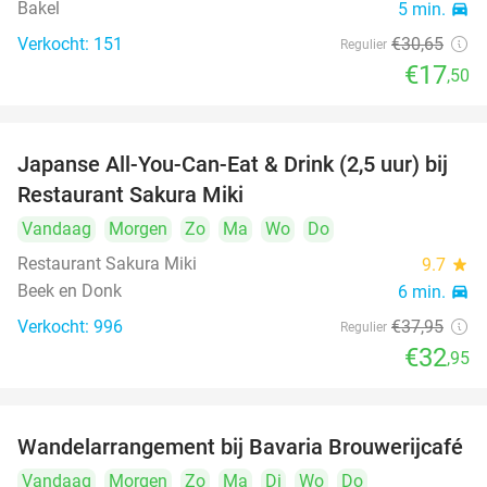
Bakel
5 min.
directions_car
Verkocht: 151
€30
,65
Regulier
€17
,50
Japanse All-You-Can-Eat & Drink (2,5 uur) bij
13%
Restaurant Sakura Miki
Vandaag
Morgen
Zo
Ma
Wo
Do
Restaurant Sakura Miki
9.7
star
Beek en Donk
6 min.
directions_car
Verkocht: 996
€37
,95
Regulier
€32
,95
Wandelarrangement bij Bavaria Brouwerijcafé
32%
Vandaag
Morgen
Zo
Ma
Di
Wo
Do