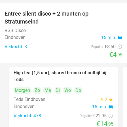
Entree silent disco + 2 munten op
42%
Stratumseind
RGB Disco
Eindhoven
15 min.
directions_car
Verkocht: 8
€8
,50
Regulier
€4
,95
High tea (1,5 uur), shared brunch of ontbijt bij
35%
Teds
Morgen
Zo
Ma
Di
Wo
Do
Teds Eindhoven
9.2
star
Eindhoven
15 min.
directions_car
Verkocht: 478
€22
,95
Regulier
€14
,95