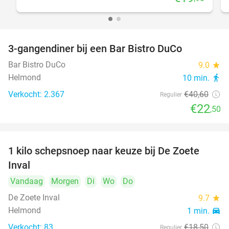
3-gangendiner bij een Bar Bistro DuCo
45%
Bar Bistro DuCo
9.0
star
Helmond
10 min.
directions_walk
Verkocht: 2.367
€40
,60
Regulier
€22
,50
1 kilo schepsnoep naar keuze bij De Zoete
32%
Inval
Vandaag
Morgen
Di
Wo
Do
De Zoete Inval
9.7
star
Helmond
1 min.
directions_car
Verkocht: 83
€18
,50
Regulier