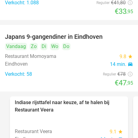
Verkocht: 1.088
€41
,80
Regulier
€33
,95
Japans 9-gangendiner in Eindhoven
39%
Vandaag
Zo
Di
Wo
Do
Restaurant Momoyama
9.8
star
Eindhoven
14 min.
directions_car
Verkocht: 58
€78
Regulier
€47
,95
Indiase rijsttafel naar keuze, af te halen bij
47%
Restaurant Veera
Restaurant Veera
9.1
star