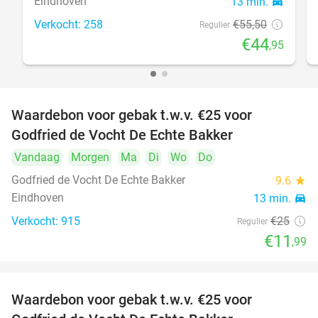
Eindhoven
13 min.
directions_car
Verkocht: 258
€55
,50
Regulier
€44
,95
Waardebon voor gebak t.w.v. €25 voor
52%
Godfried de Vocht De Echte Bakker
Vandaag
Morgen
Ma
Di
Wo
Do
Godfried de Vocht De Echte Bakker
9.6
star
Eindhoven
13 min.
directions_car
Verkocht: 915
€25
Regulier
€11
,99
Waardebon voor gebak t.w.v. €25 voor
52%