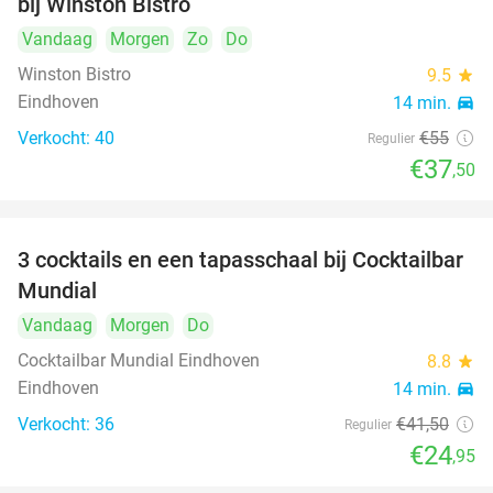
bij Winston Bistro
Vandaag
Morgen
Zo
Do
Winston Bistro
9.5
star
Eindhoven
14 min.
directions_car
Verkocht: 40
€55
Regulier
€37
,50
3 cocktails en een tapasschaal bij Cocktailbar
40%
Mundial
Vandaag
Morgen
Do
Cocktailbar Mundial Eindhoven
8.8
star
Eindhoven
14 min.
directions_car
Verkocht: 36
€41
,50
Regulier
€24
,95