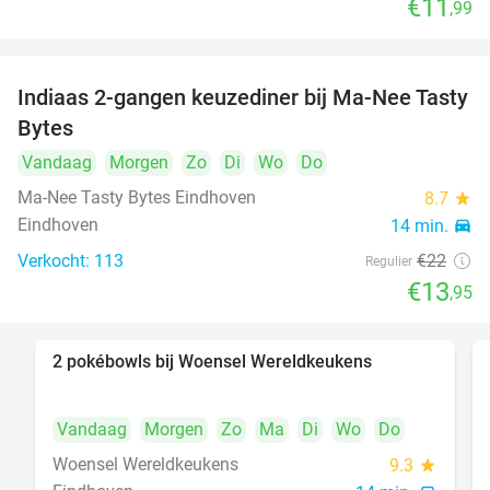
€11
,99
Indiaas 2-gangen keuzediner bij Ma-Nee Tasty
37%
Bytes
Vandaag
Morgen
Zo
Di
Wo
Do
Ma-Nee Tasty Bytes Eindhoven
8.7
star
Eindhoven
14 min.
directions_car
Verkocht: 113
€22
Regulier
€13
,95
2 pokébowls bij Woensel Wereldkeukens
35%
Vandaag
Morgen
Zo
Ma
Di
Wo
Do
Woensel Wereldkeukens
9.3
star