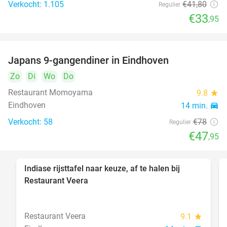
Verkocht: 1.105
€41
,80
Regulier
€33
,95
Japans 9-gangendiner in Eindhoven
39%
Zo
Di
Wo
Do
Restaurant Momoyama
9.8
star
Eindhoven
14 min.
directions_car
Verkocht: 58
€78
Regulier
€47
,95
Indiase rijsttafel naar keuze, af te halen bij
47%
Restaurant Veera
Restaurant Veera
9.1
star