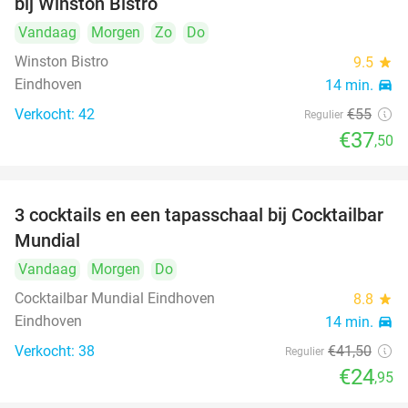
bij Winston Bistro
Vandaag
Morgen
Zo
Do
Winston Bistro
9.5
star
Eindhoven
14 min.
directions_car
Verkocht: 42
€55
Regulier
€37
,50
3 cocktails en een tapasschaal bij Cocktailbar
40%
Mundial
Vandaag
Morgen
Do
Cocktailbar Mundial Eindhoven
8.8
star
Eindhoven
14 min.
directions_car
Verkocht: 38
€41
,50
Regulier
€24
,95