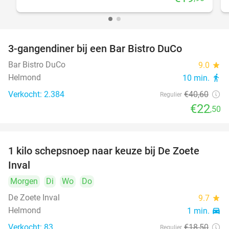
3-gangendiner bij een Bar Bistro DuCo
45%
Bar Bistro DuCo
9.0
star
Helmond
10 min.
directions_walk
Verkocht: 2.384
€40
,60
Regulier
€22
,50
1 kilo schepsnoep naar keuze bij De Zoete
32%
Inval
Morgen
Di
Wo
Do
De Zoete Inval
9.7
star
Helmond
1 min.
directions_car
Verkocht: 83
€18
,50
Regulier