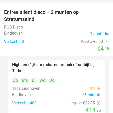
Entree silent disco + 2 munten op
42%
Stratumseind
RGB Disco
Eindhoven
15 min.
directions_car
Verkocht: 8
€8
,50
Regulier
€4
,95
High tea (1,5 uur), shared brunch of ontbijt bij
35%
Teds
Zo
Ma
Di
Wo
Do
Teds Eindhoven
9.2
star
Eindhoven
15 min.
directions_car
Verkocht: 483
€22
,95
Regulier
€14
,95