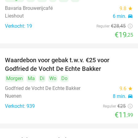
Bavaria Brouwerijcafé
9.8
star
Lieshout
6 min.
directions_car
Verkocht: 19
€28
,45
Regulier
€19
,25
Waardebon voor gebak t.w.v. €25 voor
52%
Godfried de Vocht De Echte Bakker
Morgen
Ma
Di
Wo
Do
Godfried de Vocht De Echte Bakker
9.6
star
Nuenen
8 min.
directions_car
Verkocht: 939
€25
Regulier
€11
,99