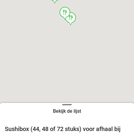
food
food
Bekijk de lijst
food
food
Sushibox (44, 48 of 72 stuks) voor afhaal bij
45%