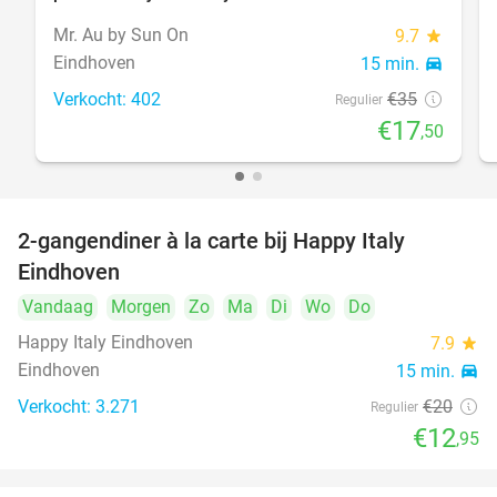
Mr. Au by Sun On
9.7
star
Eindhoven
15 min.
directions_car
Verkocht: 402
€35
Regulier
€17
,50
2-gangendiner à la carte bij Happy Italy
35%
Eindhoven
Vandaag
Morgen
Zo
Ma
Di
Wo
Do
Happy Italy Eindhoven
7.9
star
Eindhoven
15 min.
directions_car
Verkocht: 3.271
€20
Regulier
€12
,95