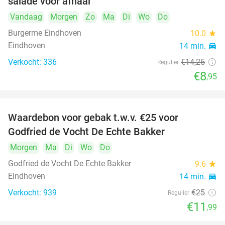
salade voor afhaal
Vandaag
Morgen
Zo
Ma
Di
Wo
Do
Burgerme Eindhoven
10.0
star
Eindhoven
14 min.
directions_car
Verkocht: 336
€14
,25
Regulier
€8
,95
Waardebon voor gebak t.w.v. €25 voor
52%
Godfried de Vocht De Echte Bakker
Morgen
Ma
Di
Wo
Do
Godfried de Vocht De Echte Bakker
9.6
star
Eindhoven
14 min.
directions_car
Verkocht: 939
€25
Regulier
€11
,99