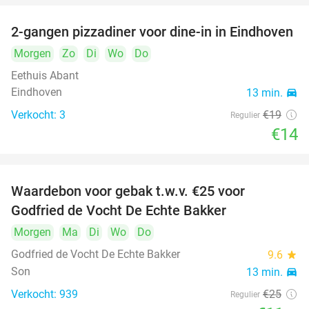
2-gangen pizzadiner voor dine-in in Eindhoven
26%
Morgen
Zo
Di
Wo
Do
Eethuis Abant
Eindhoven
13 min.
directions_car
Verkocht: 3
€19
Regulier
€14
Waardebon voor gebak t.w.v. €25 voor
52%
Godfried de Vocht De Echte Bakker
Morgen
Ma
Di
Wo
Do
Godfried de Vocht De Echte Bakker
9.6
star
Son
13 min.
directions_car
Verkocht: 939
€25
Regulier