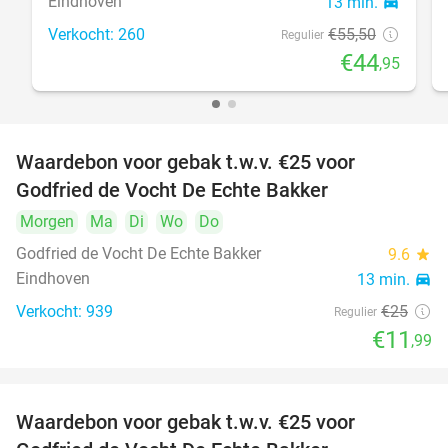
Eindhoven
13 min.
directions_car
Verkocht: 260
€55
,50
Regulier
€44
,95
Waardebon voor gebak t.w.v. €25 voor
52%
Godfried de Vocht De Echte Bakker
Morgen
Ma
Di
Wo
Do
Godfried de Vocht De Echte Bakker
9.6
star
Eindhoven
13 min.
directions_car
Verkocht: 939
€25
Regulier
€11
,99
Waardebon voor gebak t.w.v. €25 voor
52%