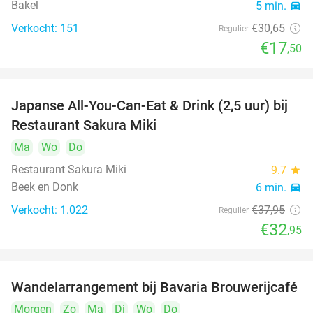
Bakel
5 min.
directions_car
Verkocht: 151
€30
,65
Regulier
€17
,50
Japanse All-You-Can-Eat & Drink (2,5 uur) bij
13%
Restaurant Sakura Miki
Ma
Wo
Do
Restaurant Sakura Miki
9.7
star
Beek en Donk
6 min.
directions_car
Verkocht: 1.022
€37
,95
Regulier
€32
,95
Wandelarrangement bij Bavaria Brouwerijcafé
32%
Morgen
Zo
Ma
Di
Wo
Do