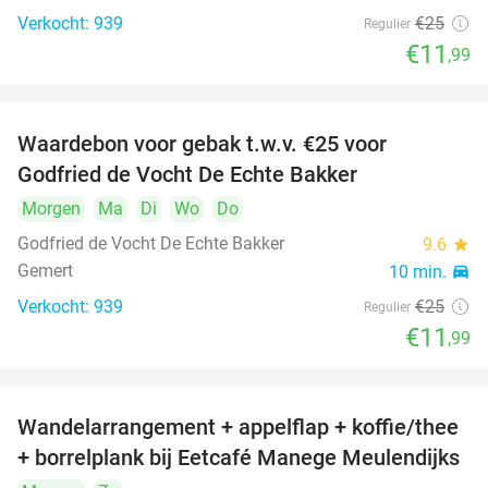
Verkocht: 939
€25
Regulier
€11
,99
Waardebon voor gebak t.w.v. €25 voor
52%
Godfried de Vocht De Echte Bakker
Morgen
Ma
Di
Wo
Do
Godfried de Vocht De Echte Bakker
9.6
star
Gemert
10 min.
directions_car
Verkocht: 939
€25
Regulier
€11
,99
Wandelarrangement + appelflap + koffie/thee
34%
+ borrelplank bij Eetcafé Manege Meulendijks