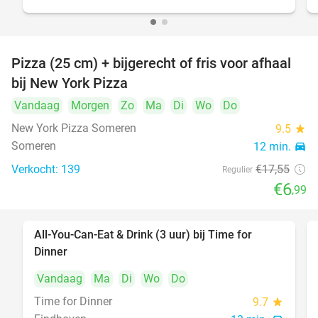
Pizza (25 cm) + bijgerecht of fris voor afhaal
60%
bij New York Pizza
Vandaag
Morgen
Zo
Ma
Di
Wo
Do
New York Pizza Someren
9.5
star
Someren
12 min.
directions_car
Verkocht: 139
€17
,55
Regulier
€6
,99
All-You-Can-Eat & Drink (3 uur) bij Time for
19%
Dinner
Vandaag
Ma
Di
Wo
Do
Time for Dinner
9.7
star