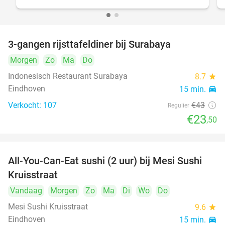
3-gangen rijsttafeldiner bij Surabaya
45%
Morgen
Zo
Ma
Do
Indonesisch Restaurant Surabaya
8.7
star
Eindhoven
15 min.
directions_car
Verkocht: 107
€43
Regulier
€23
,50
All-You-Can-Eat sushi (2 uur) bij Mesi Sushi
21%
Kruisstraat
Vandaag
Morgen
Zo
Ma
Di
Wo
Do
Mesi Sushi Kruisstraat
9.6
star
Eindhoven
15 min.
directions_car