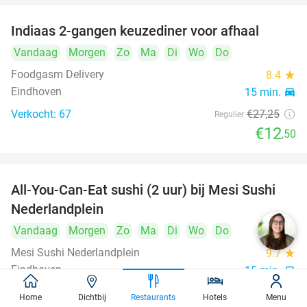
Indiaas 2-gangen keuzediner voor afhaal
54%
Vandaag
Morgen
Zo
Ma
Di
Wo
Do
Foodgasm Delivery
8.4
star
Eindhoven
15 min.
directions_car
Verkocht: 67
€27
,25
Regulier
€12
,50
All-You-Can-Eat sushi (2 uur) bij Mesi Sushi
21%
Nederlandplein
Vandaag
Morgen
Zo
Ma
Di
Wo
Do
Mesi Sushi Nederlandplein
9.7
star
Eindhoven
15 min.
directions_car
Verkocht: 464
€37
,95
Regulier
Home
Dichtbij
Restaurants
Hotels
Menu