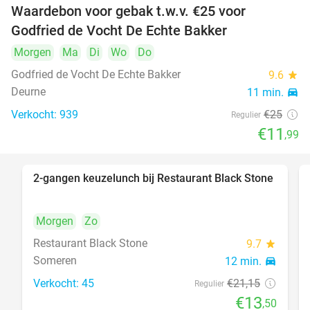
Waardebon voor gebak t.w.v. €25 voor
52%
Godfried de Vocht De Echte Bakker
Morgen
Ma
Di
Wo
Do
Godfried de Vocht De Echte Bakker
9.6
star
Deurne
11 min.
directions_car
Verkocht: 939
€25
Regulier
€11
,99
2-gangen keuzelunch bij Restaurant Black Stone
36%
Morgen
Zo
Restaurant Black Stone
9.7
star
Someren
12 min.
directions_car
Verkocht: 45
€21
,15
Regulier
€13
,50