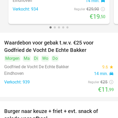
Eindhoven
14 min.
directions_car
Verkocht: 934
€29
,90
Regulier
€19
,50
Waardebon voor gebak t.w.v. €25 voor
52%
Godfried de Vocht De Echte Bakker
Morgen
Ma
Di
Wo
Do
Godfried de Vocht De Echte Bakker
9.6
star
Eindhoven
14 min.
directions_car
Verkocht: 939
€25
Regulier
€11
,99
Burger naar keuze + friet + evt. snack of
37%