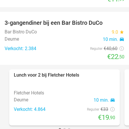
3-gangendiner bij een Bar Bistro DuCo
45%
Bar Bistro DuCo
9.0
star
Deurne
10 min.
directions_car
Verkocht: 2.384
€40
,60
Regulier
€22
,50
Lunch voor 2 bij Fletcher Hotels
40%
Fletcher Hotels
Deurne
10 min.
directions_car
Verkocht: 4.864
€33
Regulier
€19
,90