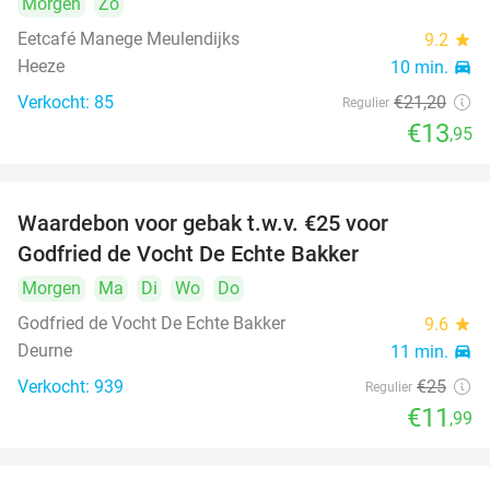
Morgen
Zo
Eetcafé Manege Meulendijks
9.2
star
Heeze
10 min.
directions_car
Verkocht: 85
€21
,20
Regulier
€13
,95
Waardebon voor gebak t.w.v. €25 voor
52%
Godfried de Vocht De Echte Bakker
Morgen
Ma
Di
Wo
Do
Godfried de Vocht De Echte Bakker
9.6
star
Deurne
11 min.
directions_car
Verkocht: 939
€25
Regulier
€11
,99