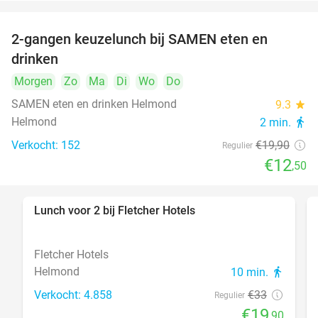
2-gangen keuzelunch bij SAMEN eten en
37%
drinken
Morgen
Zo
Ma
Di
Wo
Do
SAMEN eten en drinken Helmond
9.3
star
Helmond
2 min.
directions_walk
Verkocht: 152
€19
,90
Regulier
€12
,50
Lunch voor 2 bij Fletcher Hotels
40%
Fletcher Hotels
Helmond
10 min.
directions_walk
Verkocht: 4.858
€33
Regulier
€19
,90