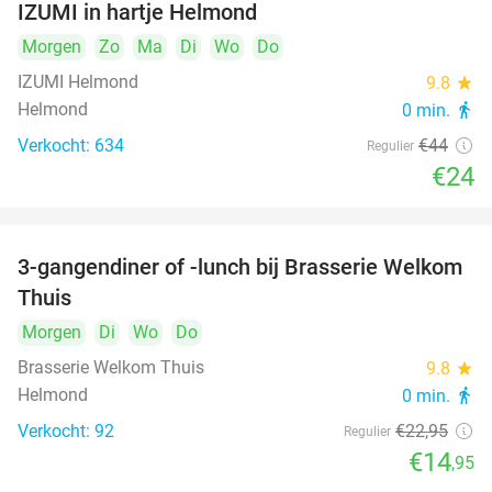
IZUMI in hartje Helmond
Morgen
Zo
Ma
Di
Wo
Do
IZUMI Helmond
9.8
star
Helmond
0 min.
directions_walk
Verkocht: 634
€44
Regulier
€24
3-gangendiner of -lunch bij Brasserie Welkom
35%
Thuis
Morgen
Di
Wo
Do
Brasserie Welkom Thuis
9.8
star
Helmond
0 min.
directions_walk
Verkocht: 92
€22
,95
Regulier
€14
,95