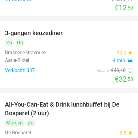
€12
,50
3-gangen keuzediner
34%
Zo
Do
Brasserie Bravoure
10.0
star
Aarle-Rixtel
4 min.
directions_car
Verkocht: 337
€49
,40
Regulier
€32
,50
All-You-Can-Eat & Drink lunchbuffet bij De
43%
Bosparel (2 uur)
Morgen
Zo
De Bosparel
8.8
star