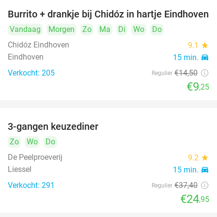
Burrito + drankje bij Chidóz in hartje Eindhoven
36%
Vandaag
Morgen
Zo
Ma
Di
Wo
Do
Chidóz Eindhoven
9.1
star
Eindhoven
15 min.
directions_car
Verkocht: 205
€14
,50
Regulier
€9
,25
3-gangen keuzediner
33%
Zo
Wo
Do
De Peelproeverij
9.2
star
Liessel
15 min.
directions_car
Verkocht: 291
€37
,40
Regulier
€24
,95