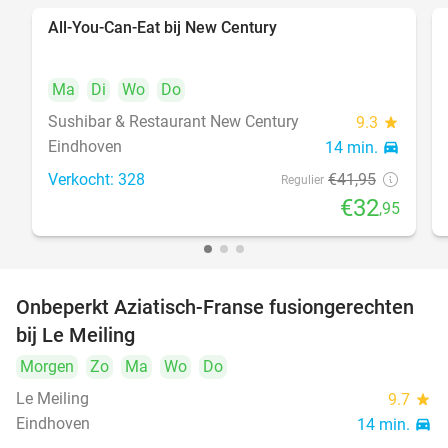
All-You-Can-Eat bij New Century
21%
Ma
Di
Wo
Do
Sushibar & Restaurant New Century
9.3
star
Eindhoven
14 min.
directions_car
Verkocht: 328
€41
,95
Regulier
€32
,95
Onbeperkt Aziatisch-Franse fusiongerechten
19%
bij Le Meiling
Morgen
Zo
Ma
Wo
Do
Le Meiling
9.7
star
Eindhoven
14 min.
directions_car