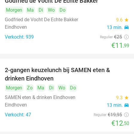
Godfried de Vocht De Echte Bakker
Morgen
Ma
Di
Wo
Do
Godfried de Vocht De Echte Bakker
9.6
star
Eindhoven
13 min.
directions_car
Verkocht: 939
€25
Regulier
€11
,99
2-gangen keuzelunch bij SAMEN eten &
37%
drinken Eindhoven
Morgen
Zo
Ma
Di
Wo
Do
SAMEN eten & drinken Eindhoven
9.3
star
Eindhoven
13 min.
directions_car
Verkocht: 47
€19
,95
Regulier
€12
,50