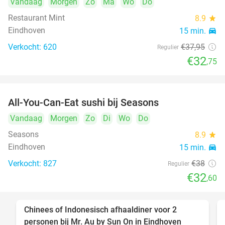
Vandaag
Morgen
Zo
Ma
Wo
Do
Restaurant Mint
8.9
star
Eindhoven
15 min.
directions_car
Verkocht: 620
€37
,95
Regulier
€32
,75
All-You-Can-Eat sushi bij Seasons
14%
Vandaag
Morgen
Zo
Di
Wo
Do
Seasons
8.9
star
Eindhoven
15 min.
directions_car
Verkocht: 827
€38
Regulier
€32
,60
Chinees of Indonesisch afhaaldiner voor 2
50%
personen bij Mr. Au by Sun On in Eindhoven