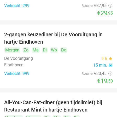
Verkocht: 299
€37
,95
Regulier
€29
,95
2-gangen keuzediner bij De Vooruitgang in
42%
hartje Eindhoven
Morgen
Zo
Ma
Di
Wo
Do
De Vooruitgang
9.6
star
Eindhoven
15 min.
directions_car
Verkocht: 999
€33
,45
Regulier
€19
,50
All-You-Can-Eat-diner (geen tijdslimiet) bij
14%
Restaurant Mint in hartje Eindhoven