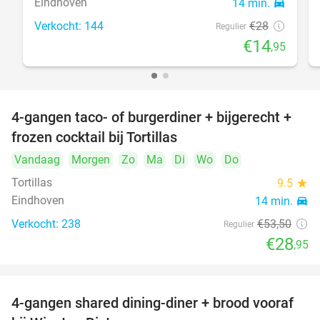
Eindhoven
14 min.
directions_car
Verkocht: 144
€28
Regulier
€14
,95
4-gangen taco- of burgerdiner + bijgerecht +
46%
frozen cocktail bij Tortillas
Vandaag
Morgen
Zo
Ma
Di
Wo
Do
Tortillas
9.5
star
Eindhoven
14 min.
directions_car
Verkocht: 238
€53
,50
Regulier
€28
,95
4-gangen shared dining-diner + brood vooraf
32%