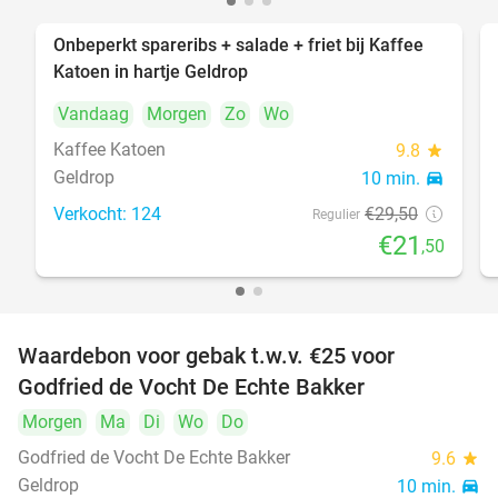
Onbeperkt spareribs + salade + friet bij Kaffee
27%
Katoen in hartje Geldrop
Vandaag
Morgen
Zo
Wo
Kaffee Katoen
9.8
star
Geldrop
10 min.
directions_car
Verkocht: 124
€29
,50
Regulier
€21
,50
Waardebon voor gebak t.w.v. €25 voor
52%
Godfried de Vocht De Echte Bakker
Morgen
Ma
Di
Wo
Do
Godfried de Vocht De Echte Bakker
9.6
star
Geldrop
10 min.
directions_car