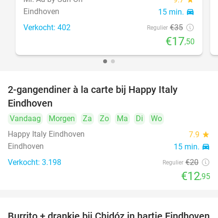
Eindhoven
15 min.
directions_car
Verkocht: 402
€35
Regulier
€17
,50
2-gangendiner à la carte bij Happy Italy
35%
Eindhoven
Vandaag
Morgen
Za
Zo
Ma
Di
Wo
Happy Italy Eindhoven
7.9
star
Eindhoven
15 min.
directions_car
Verkocht: 3.198
€20
Regulier
€12
,95
Burrito + drankje bij Chidóz in hartje Eindhoven