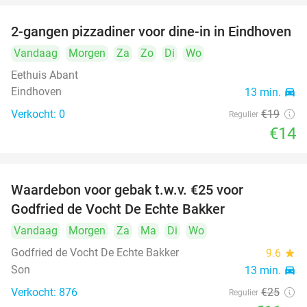
2-gangen pizzadiner voor dine-in in Eindhoven
26%
Vandaag
Morgen
Za
Zo
Di
Wo
Eethuis Abant
Eindhoven
13 min.
directions_car
Verkocht: 0
€19
Regulier
€14
Waardebon voor gebak t.w.v. €25 voor
52%
Godfried de Vocht De Echte Bakker
Vandaag
Morgen
Za
Ma
Di
Wo
Godfried de Vocht De Echte Bakker
9.6
star
Son
13 min.
directions_car
Verkocht: 876
€25
Regulier