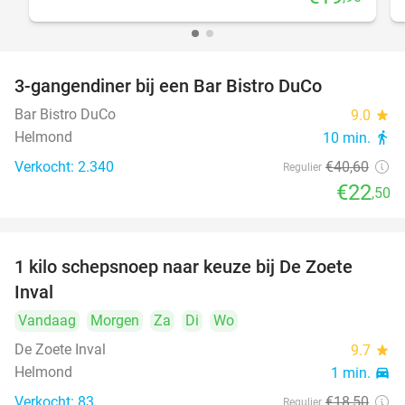
3-gangendiner bij een Bar Bistro DuCo
45%
Bar Bistro DuCo
9.0
star
Helmond
10 min.
directions_walk
Verkocht: 2.340
€40
,60
Regulier
€22
,50
1 kilo schepsnoep naar keuze bij De Zoete
32%
Inval
Vandaag
Morgen
Za
Di
Wo
De Zoete Inval
9.7
star
Helmond
1 min.
directions_car
Verkocht: 83
€18
,50
Regulier