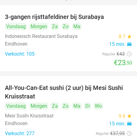
3-gangen rijsttafeldiner bij Surabaya
45%
Vandaag
Morgen
Za
Zo
Ma
Indonesisch Restaurant Surabaya
8.7
star
Eindhoven
15 min.
directions_car
Verkocht: 105
€43
Regulier
€23
,50
All-You-Can-Eat sushi (2 uur) bij Mesi Sushi
21%
Kruisstraat
Vandaag
Morgen
Za
Zo
Ma
Di
Wo
Mesi Sushi Kruisstraat
9.6
star
Eindhoven
15 min.
directions_car
Verkocht: 277
€37
,95
Regulier