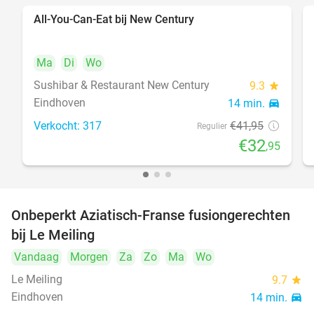
All-You-Can-Eat bij New Century
21%
Ma
Di
Wo
Sushibar & Restaurant New Century
9.3
star
Eindhoven
14 min.
directions_car
Verkocht: 317
€41
,95
Regulier
€32
,95
Onbeperkt Aziatisch-Franse fusiongerechten
19%
bij Le Meiling
Vandaag
Morgen
Za
Zo
Ma
Wo
Le Meiling
9.7
star
Eindhoven
14 min.
directions_car