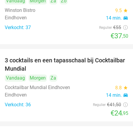
Vandaag
Morgen
Za
Zo
Winston Bistro
9.5
star
Eindhoven
14 min.
directions_car
Verkocht: 37
€55
Regulier
€37
,50
3 cocktails en een tapasschaal bij Cocktailbar
40%
Mundial
Vandaag
Morgen
Za
Cocktailbar Mundial Eindhoven
8.8
star
Eindhoven
14 min.
directions_car
Verkocht: 36
€41
,50
Regulier
€24
,95