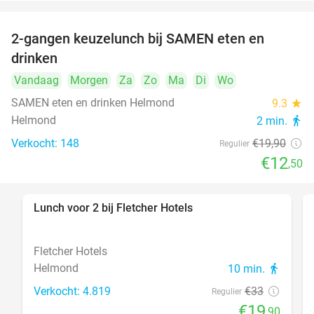
2-gangen keuzelunch bij SAMEN eten en
37%
drinken
Vandaag
Morgen
Za
Zo
Ma
Di
Wo
SAMEN eten en drinken Helmond
9.3
star
Helmond
2 min.
directions_walk
Verkocht: 148
€19
,90
Regulier
€12
,50
Lunch voor 2 bij Fletcher Hotels
40%
Fletcher Hotels
Helmond
10 min.
directions_walk
Verkocht: 4.819
€33
Regulier
€19
,90