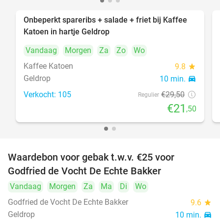
Onbeperkt spareribs + salade + friet bij Kaffee
27%
Katoen in hartje Geldrop
Vandaag
Morgen
Za
Zo
Wo
Kaffee Katoen
9.8
star
Geldrop
10 min.
directions_car
Verkocht: 105
€29
,50
Regulier
€21
,50
Waardebon voor gebak t.w.v. €25 voor
52%
Godfried de Vocht De Echte Bakker
Vandaag
Morgen
Za
Ma
Di
Wo
Godfried de Vocht De Echte Bakker
9.6
star
Geldrop
10 min.
directions_car