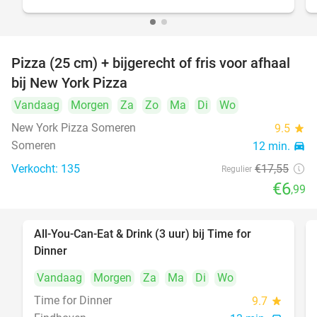
Pizza (25 cm) + bijgerecht of fris voor afhaal
60%
bij New York Pizza
Vandaag
Morgen
Za
Zo
Ma
Di
Wo
New York Pizza Someren
9.5
star
Someren
12 min.
directions_car
Verkocht: 135
€17
,55
Regulier
€6
,99
All-You-Can-Eat & Drink (3 uur) bij Time for
19%
Dinner
Vandaag
Morgen
Za
Ma
Di
Wo
Time for Dinner
9.7
star