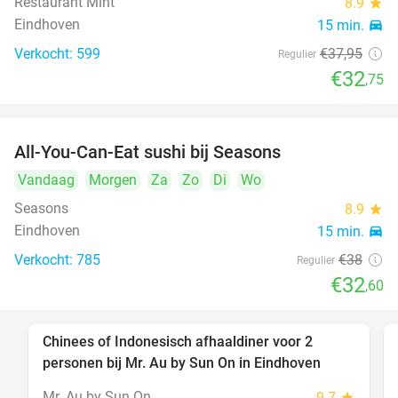
Restaurant Mint
8.9
star
Eindhoven
15 min.
directions_car
Verkocht: 599
€37
,95
Regulier
€32
,75
All-You-Can-Eat sushi bij Seasons
14%
Vandaag
Morgen
Za
Zo
Di
Wo
Seasons
8.9
star
Eindhoven
15 min.
directions_car
Verkocht: 785
€38
Regulier
€32
,60
Chinees of Indonesisch afhaaldiner voor 2
50%
personen bij Mr. Au by Sun On in Eindhoven
Mr. Au by Sun On
9.7
star