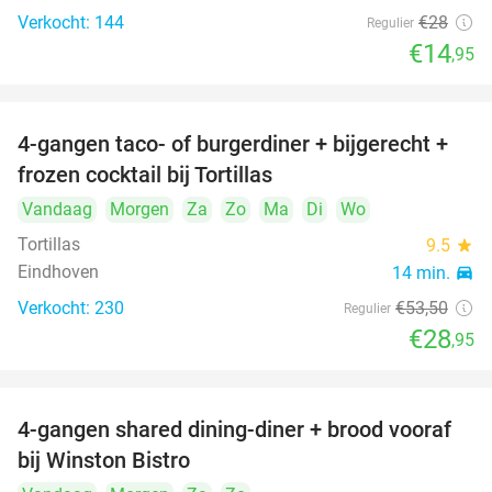
Verkocht: 144
€28
Regulier
€14
,95
4-gangen taco- of burgerdiner + bijgerecht +
46%
frozen cocktail bij Tortillas
Vandaag
Morgen
Za
Zo
Ma
Di
Wo
Tortillas
9.5
star
Eindhoven
14 min.
directions_car
Verkocht: 230
€53
,50
Regulier
€28
,95
4-gangen shared dining-diner + brood vooraf
32%
bij Winston Bistro