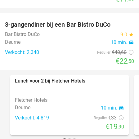
3-gangendiner bij een Bar Bistro DuCo
45%
Bar Bistro DuCo
9.0
star
Deurne
10 min.
directions_car
Verkocht: 2.340
€40
,60
Regulier
€22
,50
Lunch voor 2 bij Fletcher Hotels
40%
Fletcher Hotels
Deurne
10 min.
directions_car
Verkocht: 4.819
€33
Regulier
€19
,90