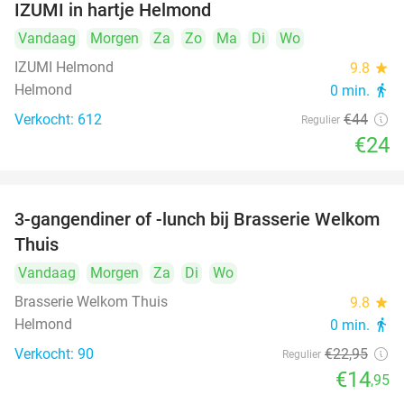
IZUMI in hartje Helmond
Vandaag
Morgen
Za
Zo
Ma
Di
Wo
IZUMI Helmond
9.8
star
Helmond
0 min.
directions_walk
Verkocht: 612
€44
Regulier
€24
3-gangendiner of -lunch bij Brasserie Welkom
35%
Thuis
Vandaag
Morgen
Za
Di
Wo
Brasserie Welkom Thuis
9.8
star
Helmond
0 min.
directions_walk
Verkocht: 90
€22
,95
Regulier
€14
,95