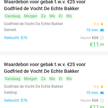
Waardebon voor gebak t.w.v. €25 voor
52%
Godfried de Vocht De Echte Bakker
Vandaag
Morgen
Za
Ma
Di
Wo
Godfried de Vocht De Echte Bakker
9.6
star
Gemert
10 min.
directions_car
Verkocht: 876
€25
Regulier
€11
,99
Waardebon voor gebak t.w.v. €25 voor
52%
Godfried de Vocht De Echte Bakker
Vandaag
Morgen
Za
Ma
Di
Wo
Godfried de Vocht De Echte Bakker
9.6
star
Geldrop
10 min.
directions_car
Verkocht: 876
€25
Regulier
€11
,99