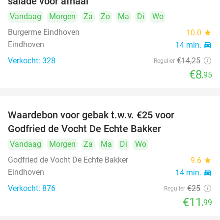
salade voor afhaal
Vandaag
Morgen
Za
Zo
Ma
Di
Wo
Burgerme Eindhoven
10.0
star
Eindhoven
14 min.
directions_car
Verkocht: 328
€14
,25
Regulier
€8
,95
Waardebon voor gebak t.w.v. €25 voor
52%
Godfried de Vocht De Echte Bakker
Vandaag
Morgen
Za
Ma
Di
Wo
Godfried de Vocht De Echte Bakker
9.6
star
Eindhoven
14 min.
directions_car
Verkocht: 876
€25
Regulier
€11
,99