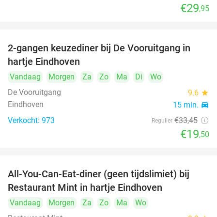
€29
,95
2-gangen keuzediner bij De Vooruitgang in
42%
hartje Eindhoven
Vandaag
Morgen
Za
Zo
Ma
Di
Wo
De Vooruitgang
9.6
star
Eindhoven
15 min.
directions_car
Verkocht: 973
€33
,45
Regulier
€19
,50
All-You-Can-Eat-diner (geen tijdslimiet) bij
14%
Restaurant Mint in hartje Eindhoven
Vandaag
Morgen
Za
Zo
Ma
Wo