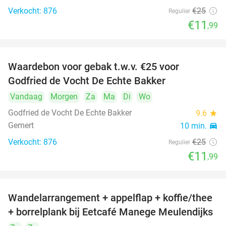
Verkocht: 876
€25
Regulier
€11
,99
Waardebon voor gebak t.w.v. €25 voor
52%
Godfried de Vocht De Echte Bakker
Vandaag
Morgen
Za
Ma
Di
Wo
Godfried de Vocht De Echte Bakker
9.6
star
Gemert
10 min.
directions_car
Verkocht: 876
€25
Regulier
€11
,99
Wandelarrangement + appelflap + koffie/thee
34%
+ borrelplank bij Eetcafé Manege Meulendijks