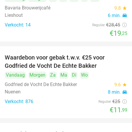
Bavaria Brouwerijcafé
9.8
star
Lieshout
6 min.
directions_car
Verkocht: 14
€28
,45
Regulier
€19
,25
Waardebon voor gebak t.w.v. €25 voor
52%
Godfried de Vocht De Echte Bakker
Vandaag
Morgen
Za
Ma
Di
Wo
Godfried de Vocht De Echte Bakker
9.6
star
Nuenen
8 min.
directions_car
Verkocht: 876
€25
Regulier
€11
,99