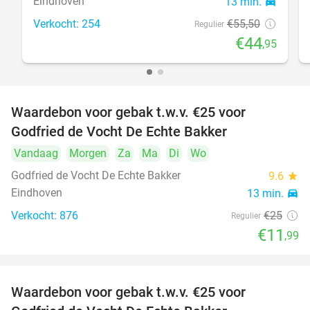
Eindhoven
13 min.
directions_car
Verkocht: 254
€55
,50
Regulier
€44
,95
Waardebon voor gebak t.w.v. €25 voor
52%
Godfried de Vocht De Echte Bakker
Vandaag
Morgen
Za
Ma
Di
Wo
Godfried de Vocht De Echte Bakker
9.6
star
Eindhoven
13 min.
directions_car
Verkocht: 876
€25
Regulier
€11
,99
Waardebon voor gebak t.w.v. €25 voor
52%