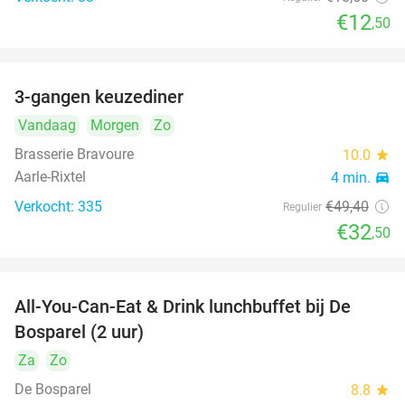
€12
,50
3-gangen keuzediner
34%
Vandaag
Morgen
Zo
Brasserie Bravoure
10.0
star
Aarle-Rixtel
4 min.
directions_car
Verkocht: 335
€49
,40
Regulier
€32
,50
All-You-Can-Eat & Drink lunchbuffet bij De
43%
Bosparel (2 uur)
Za
Zo
De Bosparel
8.8
star