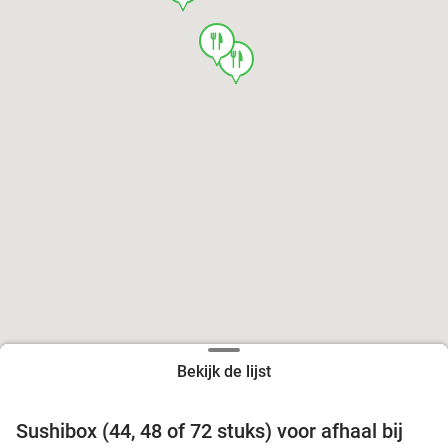
food
food
Bekijk de lijst
food
food
Sushibox (44, 48 of 72 stuks) voor afhaal bij
45%