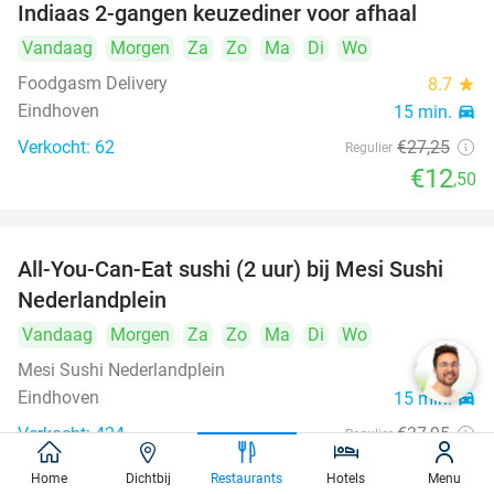
Indiaas 2-gangen keuzediner voor afhaal
54%
Vandaag
Morgen
Za
Zo
Ma
Di
Wo
Foodgasm Delivery
8.7
star
Eindhoven
15 min.
directions_car
Verkocht: 62
€27
,25
Regulier
€12
,50
All-You-Can-Eat sushi (2 uur) bij Mesi Sushi
21%
Nederlandplein
Vandaag
Morgen
Za
Zo
Ma
Di
Wo
Mesi Sushi Nederlandplein
9.7
star
Eindhoven
15 min.
directions_car
Verkocht: 424
€37
,95
Regulier
€29
,95
Home
Dichtbij
Restaurants
Hotels
Menu