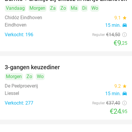
36%
Vandaag
Morgen
Za
Zo
Ma
Di
Wo
Chidóz Eindhoven
9.1
star
Eindhoven
15 min.
directions_car
Verkocht: 196
€14
,50
Regulier
€9
,25
3-gangen keuzediner
33%
Morgen
Zo
Wo
De Peelproeverij
9.2
star
Liessel
15 min.
directions_car
Verkocht: 277
€37
,40
Regulier
€24
,95