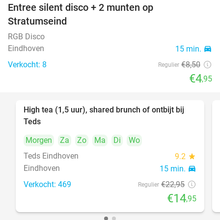
Entree silent disco + 2 munten op
42%
Stratumseind
RGB Disco
Eindhoven
15 min.
directions_car
Verkocht: 8
€8
,50
Regulier
€4
,95
High tea (1,5 uur), shared brunch of ontbijt bij
35%
Teds
Morgen
Za
Zo
Ma
Di
Wo
Teds Eindhoven
9.2
star
Eindhoven
15 min.
directions_car
Verkocht: 469
€22
,95
Regulier
€14
,95