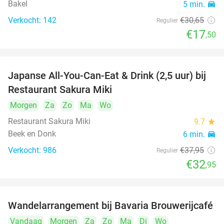
Bakel
5 min.
directions_car
Verkocht: 142
€30
,65
Regulier
€17
,50
Japanse All-You-Can-Eat & Drink (2,5 uur) bij
13%
Restaurant Sakura Miki
Morgen
Za
Zo
Ma
Wo
Restaurant Sakura Miki
9.7
star
Beek en Donk
6 min.
directions_car
Verkocht: 986
€37
,95
Regulier
€32
,95
Wandelarrangement bij Bavaria Brouwerijcafé
32%
Vandaag
Morgen
Za
Zo
Ma
Di
Wo