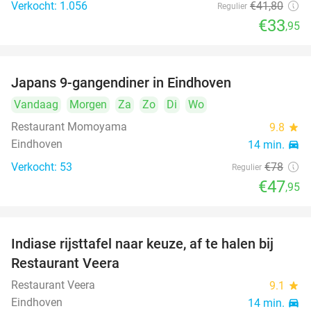
Verkocht: 1.056
€41
,80
Regulier
€33
,95
Japans 9-gangendiner in Eindhoven
39%
Vandaag
Morgen
Za
Zo
Di
Wo
Restaurant Momoyama
9.8
star
Eindhoven
14 min.
directions_car
Verkocht: 53
€78
Regulier
€47
,95
Indiase rijsttafel naar keuze, af te halen bij
47%
Restaurant Veera
Restaurant Veera
9.1
star
Eindhoven
14 min.
directions_car