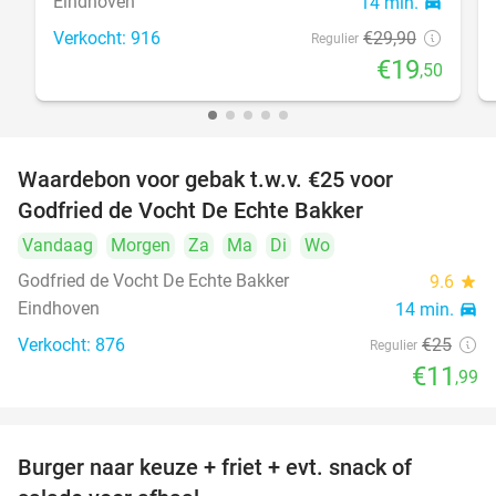
Eindhoven
14 min.
directions_car
Verkocht: 916
€29
,90
Regulier
€19
,50
Waardebon voor gebak t.w.v. €25 voor
52%
Godfried de Vocht De Echte Bakker
Vandaag
Morgen
Za
Ma
Di
Wo
Godfried de Vocht De Echte Bakker
9.6
star
Eindhoven
14 min.
directions_car
Verkocht: 876
€25
Regulier
€11
,99
Burger naar keuze + friet + evt. snack of
37%