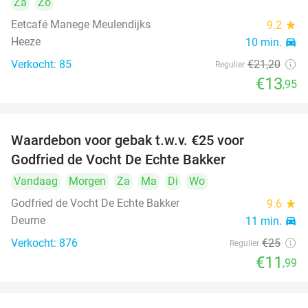
Za
Zo
Eetcafé Manege Meulendijks
9.2
star
Heeze
10 min.
directions_car
Verkocht: 85
€21
,20
Regulier
€13
,95
Waardebon voor gebak t.w.v. €25 voor
52%
Godfried de Vocht De Echte Bakker
Vandaag
Morgen
Za
Ma
Di
Wo
Godfried de Vocht De Echte Bakker
9.6
star
Deurne
11 min.
directions_car
Verkocht: 876
€25
Regulier
€11
,99