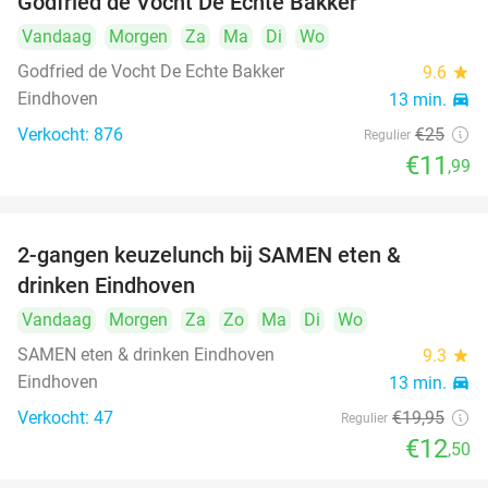
Godfried de Vocht De Echte Bakker
Vandaag
Morgen
Za
Ma
Di
Wo
Godfried de Vocht De Echte Bakker
9.6
star
Eindhoven
13 min.
directions_car
Verkocht: 876
€25
Regulier
€11
,99
2-gangen keuzelunch bij SAMEN eten &
37%
drinken Eindhoven
Vandaag
Morgen
Za
Zo
Ma
Di
Wo
SAMEN eten & drinken Eindhoven
9.3
star
Eindhoven
13 min.
directions_car
Verkocht: 47
€19
,95
Regulier
€12
,50