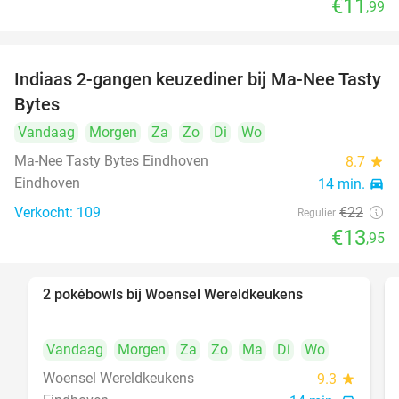
€11
,99
Indiaas 2-gangen keuzediner bij Ma-Nee Tasty
37%
Bytes
Vandaag
Morgen
Za
Zo
Di
Wo
Ma-Nee Tasty Bytes Eindhoven
8.7
star
Eindhoven
14 min.
directions_car
Verkocht: 109
€22
Regulier
€13
,95
2 pokébowls bij Woensel Wereldkeukens
35%
Vandaag
Morgen
Za
Zo
Ma
Di
Wo
Woensel Wereldkeukens
9.3
star