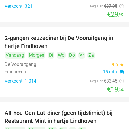
Verkocht: 321
€37
,95
Regulier
€29
,95
2-gangen keuzediner bij De Vooruitgang in
42%
hartje Eindhoven
Vandaag
Morgen
Di
Wo
Do
Vr
Za
De Vooruitgang
9.6
star
Eindhoven
15 min.
directions_car
Verkocht: 1.014
€33
,45
Regulier
€19
,50
All-You-Can-Eat-diner (geen tijdslimiet) bij
14%
Restaurant Mint in hartje Eindhoven