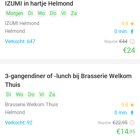
IZUMI in hartje Helmond
Morgen
Di
Wo
Do
Vr
Za
IZUMI Helmond
9.8
star
Helmond
0 min.
directions_walk
Verkocht: 647
€44
Regulier
€24
3-gangendiner of -lunch bij Brasserie Welkom
35%
Thuis
Di
Wo
Do
Vr
Za
Brasserie Welkom Thuis
9.8
star
Helmond
0 min.
directions_walk
Verkocht: 92
€22
,95
Regulier
€14
,95