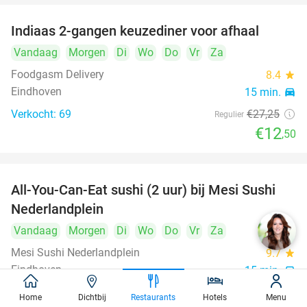
Indiaas 2-gangen keuzediner voor afhaal
54%
Vandaag
Morgen
Di
Wo
Do
Vr
Za
Foodgasm Delivery
8.4
star
Eindhoven
15 min.
directions_car
Verkocht: 69
€27
,25
Regulier
€12
,50
All-You-Can-Eat sushi (2 uur) bij Mesi Sushi
21%
Nederlandplein
Vandaag
Morgen
Di
Wo
Do
Vr
Za
Mesi Sushi Nederlandplein
9.7
star
Eindhoven
15 min.
directions_car
Verkocht: 505
€37
,95
Regulier
Home
Dichtbij
Restaurants
Hotels
Menu