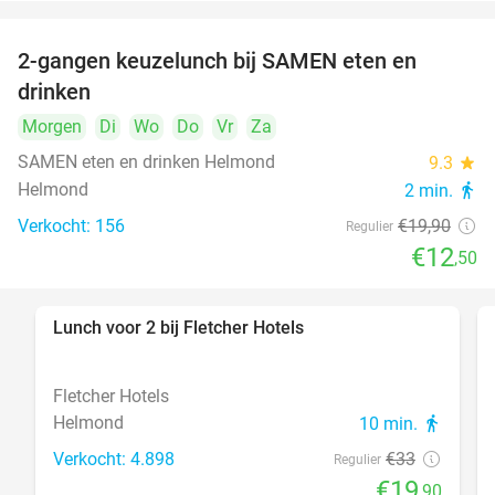
2-gangen keuzelunch bij SAMEN eten en
37%
drinken
Morgen
Di
Wo
Do
Vr
Za
SAMEN eten en drinken Helmond
9.3
star
Helmond
2 min.
directions_walk
Verkocht: 156
€19
,90
Regulier
€12
,50
Lunch voor 2 bij Fletcher Hotels
40%
Fletcher Hotels
Helmond
10 min.
directions_walk
Verkocht: 4.898
€33
Regulier
€19
,90