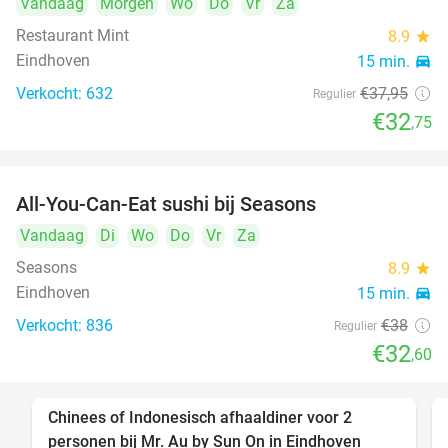
Vandaag
Morgen
Wo
Do
Vr
Za
Restaurant Mint
8.9
star
Eindhoven
15 min.
directions_car
Verkocht: 632
€37
,95
Regulier
€32
,75
All-You-Can-Eat sushi bij Seasons
14%
Vandaag
Di
Wo
Do
Vr
Za
Seasons
8.9
star
Eindhoven
15 min.
directions_car
Verkocht: 836
€38
Regulier
€32
,60
Chinees of Indonesisch afhaaldiner voor 2
50%
personen bij Mr. Au by Sun On in Eindhoven