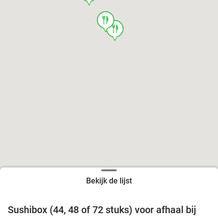
food
food
Bekijk de lijst
food
food
Sushibox (44, 48 of 72 stuks) voor afhaal bij
45%