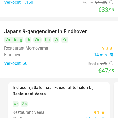
Verkocht: 1.150
€41
,80
Regulier
€33
,95
Japans 9-gangendiner in Eindhoven
39%
Vandaag
Di
Wo
Do
Vr
Za
Restaurant Momoyama
9.8
star
Eindhoven
14 min.
directions_car
Verkocht: 60
€78
Regulier
€47
,95
Indiase rijsttafel naar keuze, af te halen bij
47%
Restaurant Veera
Vr
Za
Restaurant Veera
9.1
star