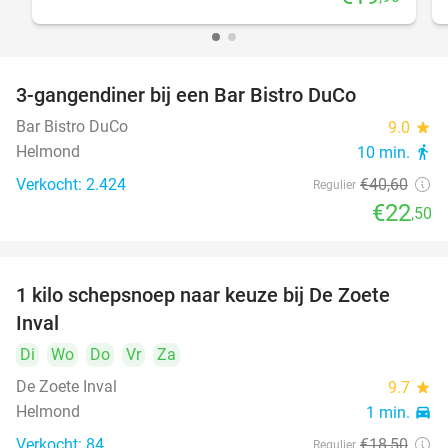
3-gangendiner bij een Bar Bistro DuCo
45%
Bar Bistro DuCo
9.0
star
Helmond
10 min.
directions_walk
Verkocht: 2.424
€40
,60
Regulier
€22
,50
1 kilo schepsnoep naar keuze bij De Zoete
32%
Inval
Di
Wo
Do
Vr
Za
De Zoete Inval
9.7
star
Helmond
1 min.
directions_car
Verkocht: 84
€18
,50
Regulier