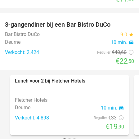
3-gangendiner bij een Bar Bistro DuCo
45%
Bar Bistro DuCo
9.0
star
Deurne
10 min.
directions_car
Verkocht: 2.424
€40
,60
Regulier
€22
,50
Lunch voor 2 bij Fletcher Hotels
40%
Fletcher Hotels
Deurne
10 min.
directions_car
Verkocht: 4.898
€33
Regulier
€19
,90