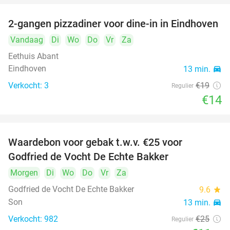
2-gangen pizzadiner voor dine-in in Eindhoven
26%
Vandaag
Di
Wo
Do
Vr
Za
Eethuis Abant
Eindhoven
13 min.
directions_car
Verkocht: 3
€19
Regulier
€14
Waardebon voor gebak t.w.v. €25 voor
52%
Godfried de Vocht De Echte Bakker
Morgen
Di
Wo
Do
Vr
Za
Godfried de Vocht De Echte Bakker
9.6
star
Son
13 min.
directions_car
Verkocht: 982
€25
Regulier