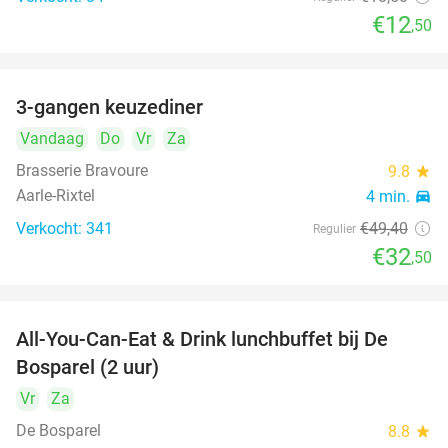
€12
,50
3-gangen keuzediner
34%
Vandaag
Do
Vr
Za
Brasserie Bravoure
9.8
star
Aarle-Rixtel
4 min.
directions_car
Verkocht: 341
€49
,40
Regulier
€32
,50
All-You-Can-Eat & Drink lunchbuffet bij De
43%
Bosparel (2 uur)
Vr
Za
De Bosparel
8.8
star