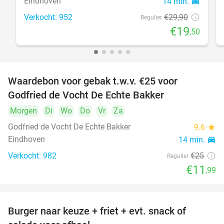
Eindhoven
14 min.
directions_car
Verkocht: 952
€29
,90
Regulier
€19
,50
Waardebon voor gebak t.w.v. €25 voor
52%
Godfried de Vocht De Echte Bakker
Morgen
Di
Wo
Do
Vr
Za
Godfried de Vocht De Echte Bakker
9.6
star
Eindhoven
14 min.
directions_car
Verkocht: 982
€25
Regulier
€11
,99
Burger naar keuze + friet + evt. snack of
37%