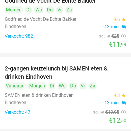
Godfried de Vocht De Echte Bakker
Morgen
Di
Wo
Do
Vr
Za
Godfried de Vocht De Echte Bakker
9.6
star
Eindhoven
13 min.
directions_car
Verkocht: 982
€25
Regulier
€11
,99
2-gangen keuzelunch bij SAMEN eten &
37%
drinken Eindhoven
Vandaag
Morgen
Di
Wo
Do
Vr
Za
SAMEN eten & drinken Eindhoven
9.3
star
Eindhoven
13 min.
directions_car
Verkocht: 47
€19
,95
Regulier
€12
,50