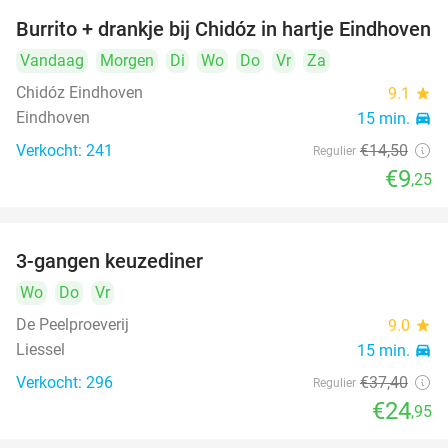
Burrito + drankje bij Chidóz in hartje Eindhoven
36%
Vandaag
Morgen
Di
Wo
Do
Vr
Za
Chidóz Eindhoven
9.1
star
Eindhoven
15 min.
directions_car
Verkocht: 241
€14
,50
Regulier
€9
,25
3-gangen keuzediner
33%
Wo
Do
Vr
De Peelproeverij
9.0
star
Liessel
15 min.
directions_car
Verkocht: 296
€37
,40
Regulier
€24
,95