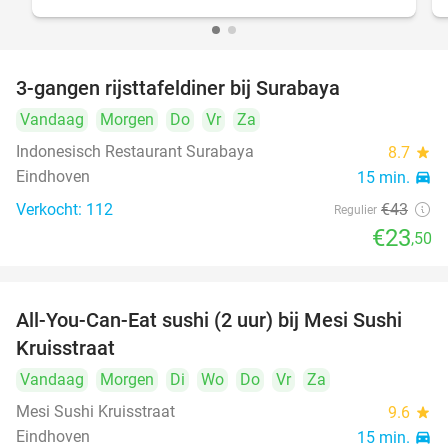
3-gangen rijsttafeldiner bij Surabaya
45%
Vandaag
Morgen
Do
Vr
Za
Indonesisch Restaurant Surabaya
8.7
star
Eindhoven
15 min.
directions_car
Verkocht: 112
€43
Regulier
€23
,50
All-You-Can-Eat sushi (2 uur) bij Mesi Sushi
21%
Kruisstraat
Vandaag
Morgen
Di
Wo
Do
Vr
Za
Mesi Sushi Kruisstraat
9.6
star
Eindhoven
15 min.
directions_car