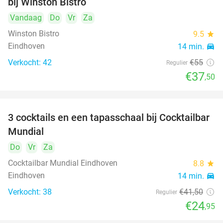
bij Winston Bistro
Vandaag
Do
Vr
Za
Winston Bistro
9.5
star
Eindhoven
14 min.
directions_car
Verkocht: 42
€55
Regulier
€37
,50
3 cocktails en een tapasschaal bij Cocktailbar
40%
Mundial
Do
Vr
Za
Cocktailbar Mundial Eindhoven
8.8
star
Eindhoven
14 min.
directions_car
Verkocht: 38
€41
,50
Regulier
€24
,95