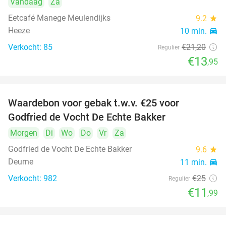
Vandaag
Za
Eetcafé Manege Meulendijks
9.2
star
Heeze
10 min.
directions_car
Verkocht: 85
€21
,20
Regulier
€13
,95
Waardebon voor gebak t.w.v. €25 voor
52%
Godfried de Vocht De Echte Bakker
Morgen
Di
Wo
Do
Vr
Za
Godfried de Vocht De Echte Bakker
9.6
star
Deurne
11 min.
directions_car
Verkocht: 982
€25
Regulier
€11
,99