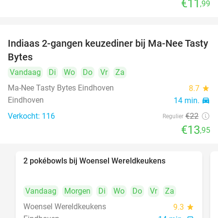
€11
,99
Indiaas 2-gangen keuzediner bij Ma-Nee Tasty
37%
Bytes
Vandaag
Di
Wo
Do
Vr
Za
Ma-Nee Tasty Bytes Eindhoven
8.7
star
Eindhoven
14 min.
directions_car
Verkocht: 116
€22
Regulier
€13
,95
2 pokébowls bij Woensel Wereldkeukens
35%
Vandaag
Morgen
Di
Wo
Do
Vr
Za
Woensel Wereldkeukens
9.3
star