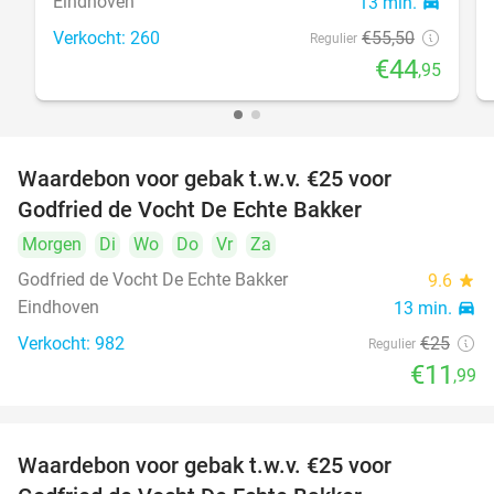
Eindhoven
13 min.
directions_car
Verkocht: 260
€55
,50
Regulier
€44
,95
Waardebon voor gebak t.w.v. €25 voor
52%
Godfried de Vocht De Echte Bakker
Morgen
Di
Wo
Do
Vr
Za
Godfried de Vocht De Echte Bakker
9.6
star
Eindhoven
13 min.
directions_car
Verkocht: 982
€25
Regulier
€11
,99
Waardebon voor gebak t.w.v. €25 voor
52%