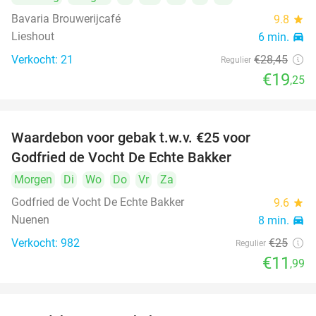
Bavaria Brouwerijcafé
9.8
star
Lieshout
6 min.
directions_car
Verkocht: 21
€28
,45
Regulier
€19
,25
Waardebon voor gebak t.w.v. €25 voor
52%
Godfried de Vocht De Echte Bakker
Morgen
Di
Wo
Do
Vr
Za
Godfried de Vocht De Echte Bakker
9.6
star
Nuenen
8 min.
directions_car
Verkocht: 982
€25
Regulier
€11
,99