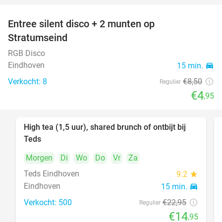
Entree silent disco + 2 munten op
42%
Stratumseind
RGB Disco
Eindhoven
15 min.
directions_car
Verkocht: 8
€8
,50
Regulier
€4
,95
High tea (1,5 uur), shared brunch of ontbijt bij
35%
Teds
Morgen
Di
Wo
Do
Vr
Za
Teds Eindhoven
9.2
star
Eindhoven
15 min.
directions_car
Verkocht: 500
€22
,95
Regulier
€14
,95