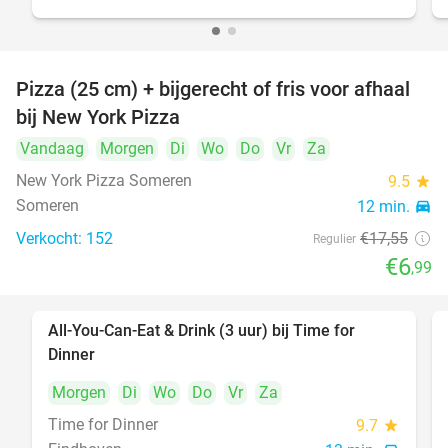
Pizza (25 cm) + bijgerecht of fris voor afhaal
60%
bij New York Pizza
Vandaag
Morgen
Di
Wo
Do
Vr
Za
New York Pizza Someren
9.5
star
Someren
12 min.
directions_car
Verkocht: 152
€17
,55
Regulier
€6
,99
All-You-Can-Eat & Drink (3 uur) bij Time for
19%
Dinner
Morgen
Di
Wo
Do
Vr
Za
Time for Dinner
9.7
star