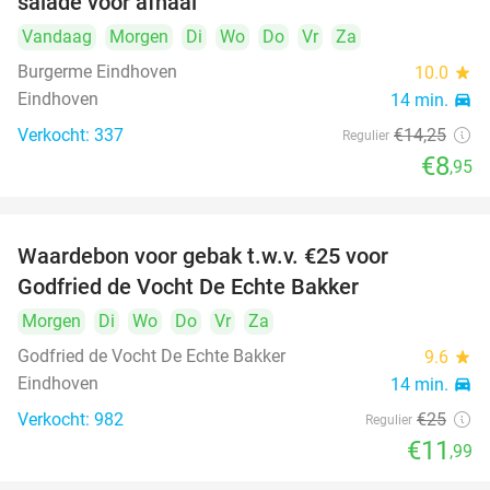
salade voor afhaal
Vandaag
Morgen
Di
Wo
Do
Vr
Za
Burgerme Eindhoven
10.0
star
Eindhoven
14 min.
directions_car
Verkocht: 337
€14
,25
Regulier
€8
,95
Waardebon voor gebak t.w.v. €25 voor
52%
Godfried de Vocht De Echte Bakker
Morgen
Di
Wo
Do
Vr
Za
Godfried de Vocht De Echte Bakker
9.6
star
Eindhoven
14 min.
directions_car
Verkocht: 982
€25
Regulier
€11
,99