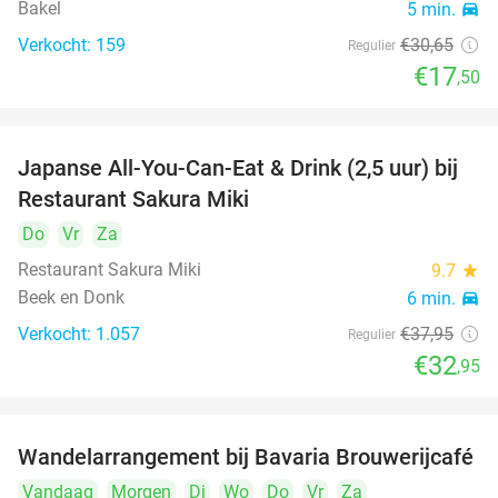
Bakel
5 min.
directions_car
Verkocht: 159
€30
,65
Regulier
€17
,50
Japanse All-You-Can-Eat & Drink (2,5 uur) bij
13%
Restaurant Sakura Miki
Do
Vr
Za
Restaurant Sakura Miki
9.7
star
Beek en Donk
6 min.
directions_car
Verkocht: 1.057
€37
,95
Regulier
€32
,95
Wandelarrangement bij Bavaria Brouwerijcafé
32%
Vandaag
Morgen
Di
Wo
Do
Vr
Za