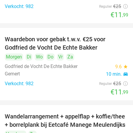
Verkocht: 982
€25
Regulier
€11
,99
Waardebon voor gebak t.w.v. €25 voor
52%
Godfried de Vocht De Echte Bakker
Morgen
Di
Wo
Do
Vr
Za
Godfried de Vocht De Echte Bakker
9.6
star
Gemert
10 min.
directions_car
Verkocht: 982
€25
Regulier
€11
,99
Wandelarrangement + appelflap + koffie/thee
34%
+ borrelplank bij Eetcafé Manege Meulendijks