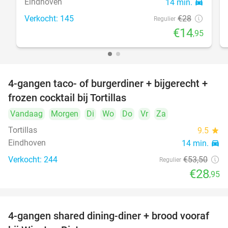
Eindhoven
14 min.
directions_car
Verkocht: 145
€28
Regulier
€14
,95
4-gangen taco- of burgerdiner + bijgerecht +
46%
frozen cocktail bij Tortillas
Vandaag
Morgen
Di
Wo
Do
Vr
Za
Tortillas
9.5
star
Eindhoven
14 min.
directions_car
Verkocht: 244
€53
,50
Regulier
€28
,95
4-gangen shared dining-diner + brood vooraf
32%