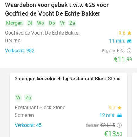
Waardebon voor gebak t.w.v. €25 voor
52%
Godfried de Vocht De Echte Bakker
Morgen
Di
Wo
Do
Vr
Za
Godfried de Vocht De Echte Bakker
9.6
star
Deurne
11 min.
directions_car
Verkocht: 982
€25
Regulier
€11
,99
2-gangen keuzelunch bij Restaurant Black Stone
36%
Vr
Za
Restaurant Black Stone
9.7
star
Someren
12 min.
directions_car
Verkocht: 45
€21
,15
Regulier
€13
,50