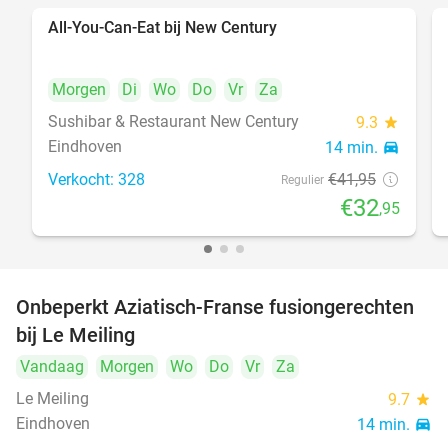
All-You-Can-Eat bij New Century
21%
Morgen
Di
Wo
Do
Vr
Za
Sushibar & Restaurant New Century
9.3
star
Eindhoven
14 min.
directions_car
Verkocht: 328
€41
,95
Regulier
€32
,95
Onbeperkt Aziatisch-Franse fusiongerechten
19%
bij Le Meiling
Vandaag
Morgen
Wo
Do
Vr
Za
Le Meiling
9.7
star
Eindhoven
14 min.
directions_car