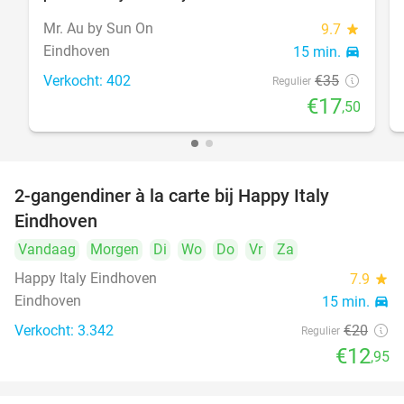
Mr. Au by Sun On
9.7
star
Eindhoven
15 min.
directions_car
Verkocht: 402
€35
Regulier
€17
,50
2-gangendiner à la carte bij Happy Italy
35%
Eindhoven
Vandaag
Morgen
Di
Wo
Do
Vr
Za
Happy Italy Eindhoven
7.9
star
Eindhoven
15 min.
directions_car
Verkocht: 3.342
€20
Regulier
€12
,95