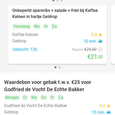
Onbeperkt spareribs + salade + friet bij Kaffee
27%
Katoen in hartje Geldrop
Vandaag
Wo
Vr
Za
Kaffee Katoen
9.8
star
Geldrop
10 min.
directions_car
Verkocht: 126
€29
,50
Regulier
€21
,50
Waardebon voor gebak t.w.v. €25 voor
52%
Godfried de Vocht De Echte Bakker
Morgen
Di
Wo
Do
Vr
Za
Godfried de Vocht De Echte Bakker
9.6
star
Geldrop
10 min.
directions_car