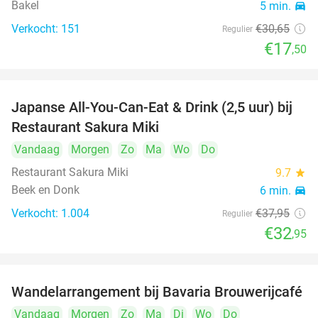
Bakel
5 min.
directions_car
Verkocht: 151
€30
,65
Regulier
€17
,50
Japanse All-You-Can-Eat & Drink (2,5 uur) bij
13%
Restaurant Sakura Miki
Vandaag
Morgen
Zo
Ma
Wo
Do
Restaurant Sakura Miki
9.7
star
Beek en Donk
6 min.
directions_car
Verkocht: 1.004
€37
,95
Regulier
€32
,95
Wandelarrangement bij Bavaria Brouwerijcafé
32%
Vandaag
Morgen
Zo
Ma
Di
Wo
Do