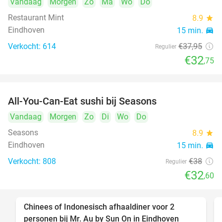
Vandaag
Morgen
Zo
Ma
Wo
Do
Restaurant Mint
8.9
star
Eindhoven
15 min.
directions_car
Verkocht: 614
€37
,95
Regulier
€32
,75
All-You-Can-Eat sushi bij Seasons
14%
Vandaag
Morgen
Zo
Di
Wo
Do
Seasons
8.9
star
Eindhoven
15 min.
directions_car
Verkocht: 808
€38
Regulier
€32
,60
Chinees of Indonesisch afhaaldiner voor 2
50%
personen bij Mr. Au by Sun On in Eindhoven