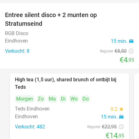
Entree silent disco + 2 munten op
42%
Stratumseind
RGB Disco
Eindhoven
15 min.
directions_car
Verkocht: 8
€8
,50
Regulier
€4
,95
High tea (1,5 uur), shared brunch of ontbijt bij
35%
Teds
Morgen
Zo
Ma
Di
Wo
Do
Teds Eindhoven
9.2
star
Eindhoven
15 min.
directions_car
Verkocht: 482
€22
,95
Regulier
€14
,95