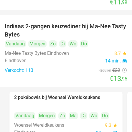
€11
,99
Indiaas 2-gangen keuzediner bij Ma-Nee Tasty
37%
Bytes
Vandaag
Morgen
Zo
Di
Wo
Do
Ma-Nee Tasty Bytes Eindhoven
8.7
star
Eindhoven
14 min.
directions_car
Verkocht: 113
€22
Regulier
€13
,95
2 pokébowls bij Woensel Wereldkeukens
35%
Vandaag
Morgen
Zo
Ma
Di
Wo
Do
Woensel Wereldkeukens
9.3
star