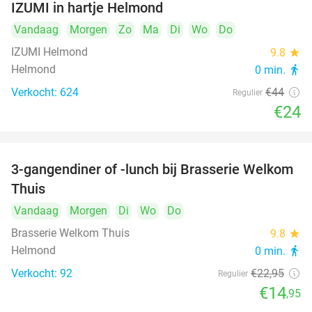
IZUMI in hartje Helmond
Vandaag
Morgen
Zo
Ma
Di
Wo
Do
IZUMI Helmond
9.8
star
Helmond
0 min.
directions_walk
Verkocht: 624
€44
Regulier
€24
3-gangendiner of -lunch bij Brasserie Welkom
35%
Thuis
Vandaag
Morgen
Di
Wo
Do
Brasserie Welkom Thuis
9.8
star
Helmond
0 min.
directions_walk
Verkocht: 92
€22
,95
Regulier
€14
,95