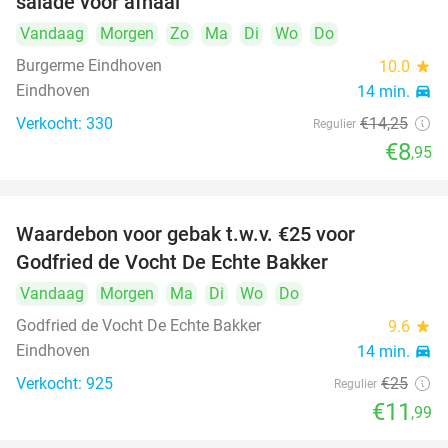
salade voor afhaal
Vandaag
Morgen
Zo
Ma
Di
Wo
Do
Burgerme Eindhoven
10.0
star
Eindhoven
14 min.
directions_car
Verkocht: 330
€14
,25
Regulier
€8
,95
Waardebon voor gebak t.w.v. €25 voor
52%
Godfried de Vocht De Echte Bakker
Vandaag
Morgen
Ma
Di
Wo
Do
Godfried de Vocht De Echte Bakker
9.6
star
Eindhoven
14 min.
directions_car
Verkocht: 925
€25
Regulier
€11
,99