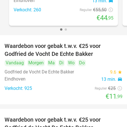
Eindhoven
13 min.
directions_car
Verkocht: 260
€55
,50
Regulier
€44
,95
Waardebon voor gebak t.w.v. €25 voor
52%
Godfried de Vocht De Echte Bakker
Vandaag
Morgen
Ma
Di
Wo
Do
Godfried de Vocht De Echte Bakker
9.6
star
Eindhoven
13 min.
directions_car
Verkocht: 925
€25
Regulier
€11
,99
Waardebon voor gebak t.w.v. €25 voor
52%