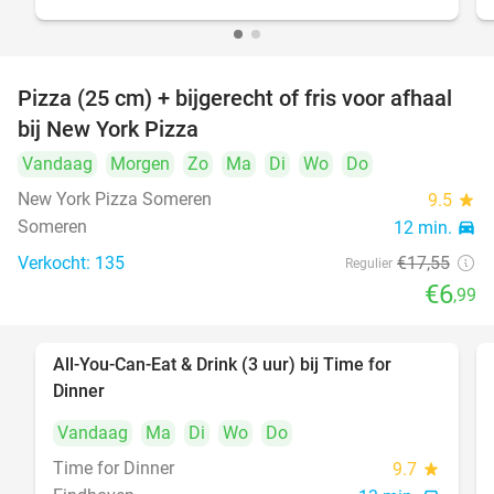
Pizza (25 cm) + bijgerecht of fris voor afhaal
60%
bij New York Pizza
Vandaag
Morgen
Zo
Ma
Di
Wo
Do
New York Pizza Someren
9.5
star
Someren
12 min.
directions_car
Verkocht: 135
€17
,55
Regulier
€6
,99
All-You-Can-Eat & Drink (3 uur) bij Time for
19%
Dinner
Vandaag
Ma
Di
Wo
Do
Time for Dinner
9.7
star