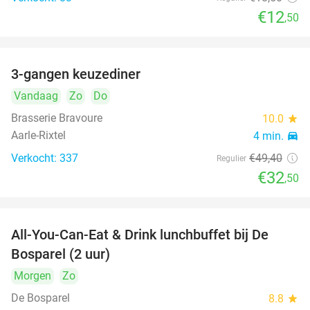
€12
,50
3-gangen keuzediner
34%
Vandaag
Zo
Do
Brasserie Bravoure
10.0
star
Aarle-Rixtel
4 min.
directions_car
Verkocht: 337
€49
,40
Regulier
€32
,50
All-You-Can-Eat & Drink lunchbuffet bij De
43%
Bosparel (2 uur)
Morgen
Zo
De Bosparel
8.8
star