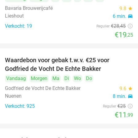
Bavaria Brouwerijcafé
9.8
star
Lieshout
6 min.
directions_car
Verkocht: 19
€28
,45
Regulier
€19
,25
Waardebon voor gebak t.w.v. €25 voor
52%
Godfried de Vocht De Echte Bakker
Vandaag
Morgen
Ma
Di
Wo
Do
Godfried de Vocht De Echte Bakker
9.6
star
Nuenen
8 min.
directions_car
Verkocht: 925
€25
Regulier
€11
,99