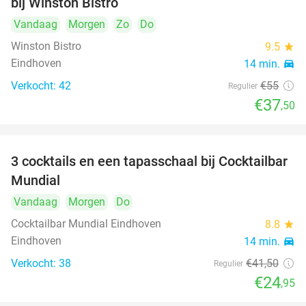
bij Winston Bistro
Vandaag
Morgen
Zo
Do
Winston Bistro
9.5
star
Eindhoven
14 min.
directions_car
Verkocht: 42
€55
Regulier
€37
,50
3 cocktails en een tapasschaal bij Cocktailbar
40%
Mundial
Vandaag
Morgen
Do
Cocktailbar Mundial Eindhoven
8.8
star
Eindhoven
14 min.
directions_car
Verkocht: 38
€41
,50
Regulier
€24
,95