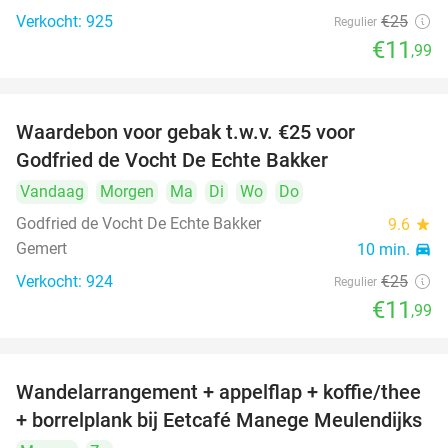
Verkocht: 925
€25
Regulier
€11
,99
Waardebon voor gebak t.w.v. €25 voor
52%
Godfried de Vocht De Echte Bakker
Vandaag
Morgen
Ma
Di
Wo
Do
Godfried de Vocht De Echte Bakker
9.6
star
Gemert
10 min.
directions_car
Verkocht: 924
€25
Regulier
€11
,99
Wandelarrangement + appelflap + koffie/thee
34%
+ borrelplank bij Eetcafé Manege Meulendijks