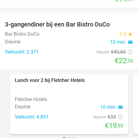
3-gangendiner bij een Bar Bistro DuCo
45%
Bar Bistro DuCo
9.0
star
Deurne
10 min.
directions_car
Verkocht: 2.371
€40
,60
Regulier
€22
,50
Lunch voor 2 bij Fletcher Hotels
40%
Fletcher Hotels
Deurne
10 min.
directions_car
Verkocht: 4.851
€33
Regulier
€19
,90