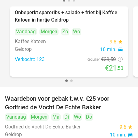
Onbeperkt spareribs + salade + friet bij Kaffee
27%
Katoen in hartje Geldrop
Vandaag
Morgen
Zo
Wo
Kaffee Katoen
9.8
star
Geldrop
10 min.
directions_car
Verkocht: 123
€29
,50
Regulier
€21
,50
Waardebon voor gebak t.w.v. €25 voor
52%
Godfried de Vocht De Echte Bakker
Vandaag
Morgen
Ma
Di
Wo
Do
Godfried de Vocht De Echte Bakker
9.6
star
Geldrop
10 min.
directions_car