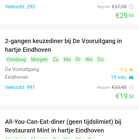
Verkocht: 293
€37
,95
Regulier
€29
,95
2-gangen keuzediner bij De Vooruitgang in
42%
hartje Eindhoven
Vandaag
Morgen
Zo
Ma
Di
Wo
Do
De Vooruitgang
9.6
star
Eindhoven
15 min.
directions_car
Verkocht: 991
€33
,45
Regulier
€19
,50
All-You-Can-Eat-diner (geen tijdslimiet) bij
14%
Restaurant Mint in hartje Eindhoven