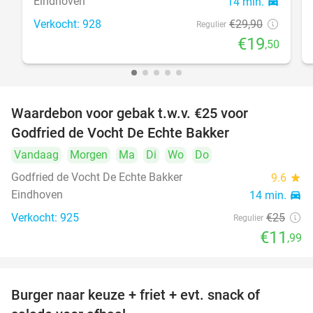
Eindhoven
14 min.
directions_car
Verkocht: 928
€29
,90
Regulier
€19
,50
Waardebon voor gebak t.w.v. €25 voor
52%
Godfried de Vocht De Echte Bakker
Vandaag
Morgen
Ma
Di
Wo
Do
Godfried de Vocht De Echte Bakker
9.6
star
Eindhoven
14 min.
directions_car
Verkocht: 925
€25
Regulier
€11
,99
Burger naar keuze + friet + evt. snack of
37%