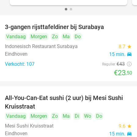
3-gangen rijsttafeldiner bij Surabaya
45%
Vandaag
Morgen
Zo
Ma
Do
Indonesisch Restaurant Surabaya
8.7
star
Eindhoven
15 min.
directions_car
Verkocht: 107
€43
Regulier
€23
,50
All-You-Can-Eat sushi (2 uur) bij Mesi Sushi
21%
Kruisstraat
Vandaag
Morgen
Zo
Ma
Di
Wo
Do
Mesi Sushi Kruisstraat
9.6
star
Eindhoven
15 min.
directions_car