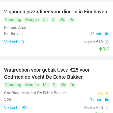
2-gangen pizzadiner voor dine-in in Eindhoven
26%
Vandaag
Morgen
Zo
Di
Wo
Do
Eethuis Abant
Eindhoven
13 min.
directions_car
Verkocht: 3
€19
Regulier
€14
Waardebon voor gebak t.w.v. €25 voor
52%
Godfried de Vocht De Echte Bakker
Vandaag
Morgen
Ma
Di
Wo
Do
Godfried de Vocht De Echte Bakker
9.6
star
Son
13 min.
directions_car
Verkocht: 925
€25
Regulier