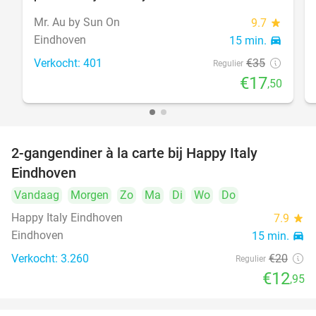
Mr. Au by Sun On
9.7
star
Eindhoven
15 min.
directions_car
Verkocht: 401
€35
Regulier
€17
,50
2-gangendiner à la carte bij Happy Italy
35%
Eindhoven
Vandaag
Morgen
Zo
Ma
Di
Wo
Do
Happy Italy Eindhoven
7.9
star
Eindhoven
15 min.
directions_car
Verkocht: 3.260
€20
Regulier
€12
,95