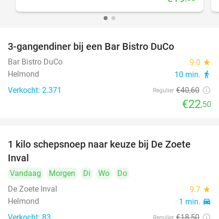
3-gangendiner bij een Bar Bistro DuCo
45%
Bar Bistro DuCo
9.0
star
Helmond
10 min.
directions_walk
Verkocht: 2.371
€40
,60
Regulier
€22
,50
1 kilo schepsnoep naar keuze bij De Zoete
32%
Inval
Vandaag
Morgen
Di
Wo
Do
De Zoete Inval
9.7
star
Helmond
1 min.
directions_car
Verkocht: 83
€18
,50
Regulier