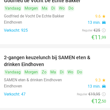
Godfried de Vocht De Echte Bakker
Vandaag
Morgen
Ma
Di
Wo
Do
Godfried de Vocht De Echte Bakker
9.6
star
Eindhoven
13 min.
directions_car
Verkocht: 925
€25
Regulier
€11
,99
2-gangen keuzelunch bij SAMEN eten &
37%
drinken Eindhoven
Vandaag
Morgen
Zo
Ma
Di
Wo
Do
SAMEN eten & drinken Eindhoven
9.3
star
Eindhoven
13 min.
directions_car
Verkocht: 47
€19
,95
Regulier
€12
,50