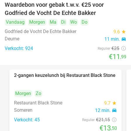
Waardebon voor gebak t.w.v. €25 voor
52%
Godfried de Vocht De Echte Bakker
Vandaag
Morgen
Ma
Di
Wo
Do
Godfried de Vocht De Echte Bakker
9.6
star
Deurne
11 min.
directions_car
Verkocht: 924
€25
Regulier
€11
,99
2-gangen keuzelunch bij Restaurant Black Stone
36%
Morgen
Zo
Restaurant Black Stone
9.7
star
Someren
12 min.
directions_car
Verkocht: 45
€21
,15
Regulier
€13
,50