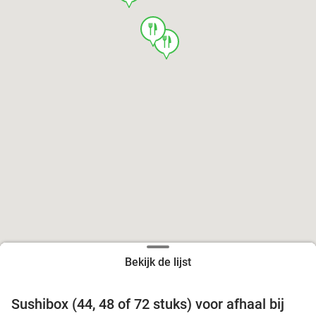
food
food
Bekijk de lijst
food
food
Sushibox (44, 48 of 72 stuks) voor afhaal bij
45%