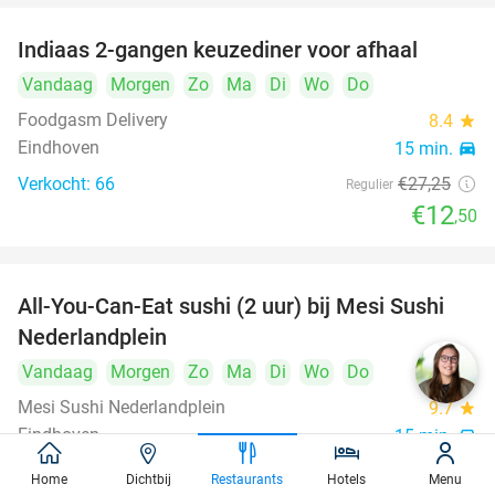
Indiaas 2-gangen keuzediner voor afhaal
54%
Vandaag
Morgen
Zo
Ma
Di
Wo
Do
Foodgasm Delivery
8.4
star
Eindhoven
15 min.
directions_car
Verkocht: 66
€27
,25
Regulier
€12
,50
All-You-Can-Eat sushi (2 uur) bij Mesi Sushi
21%
Nederlandplein
Vandaag
Morgen
Zo
Ma
Di
Wo
Do
Mesi Sushi Nederlandplein
9.7
star
Eindhoven
15 min.
directions_car
Verkocht: 456
€37
,95
Regulier
Home
Dichtbij
Restaurants
Hotels
Menu