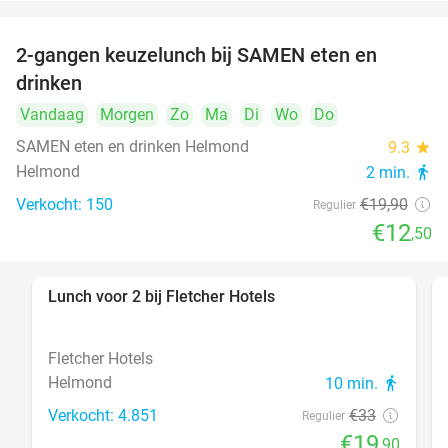
2-gangen keuzelunch bij SAMEN eten en
37%
drinken
Vandaag
Morgen
Zo
Ma
Di
Wo
Do
SAMEN eten en drinken Helmond
9.3
star
Helmond
2 min.
directions_walk
Verkocht: 150
€19
,90
Regulier
€12
,50
Lunch voor 2 bij Fletcher Hotels
40%
Fletcher Hotels
Helmond
10 min.
directions_walk
Verkocht: 4.851
€33
Regulier
€19
,90