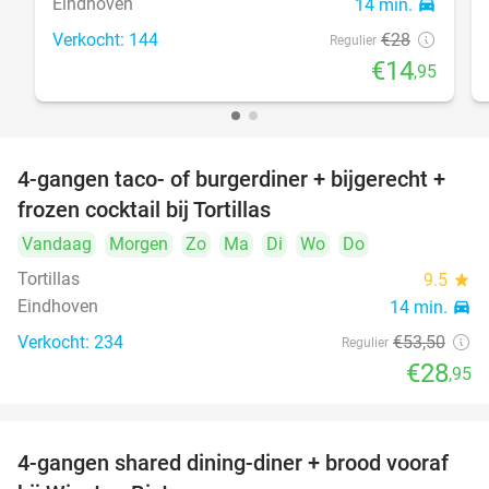
Eindhoven
14 min.
directions_car
Verkocht: 144
€28
Regulier
€14
,95
4-gangen taco- of burgerdiner + bijgerecht +
46%
frozen cocktail bij Tortillas
Vandaag
Morgen
Zo
Ma
Di
Wo
Do
Tortillas
9.5
star
Eindhoven
14 min.
directions_car
Verkocht: 234
€53
,50
Regulier
€28
,95
4-gangen shared dining-diner + brood vooraf
32%