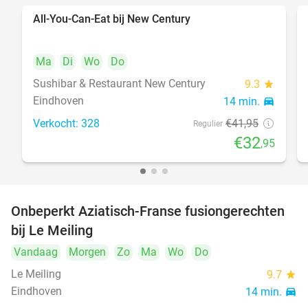
All-You-Can-Eat bij New Century
21%
Ma
Di
Wo
Do
Sushibar & Restaurant New Century
9.3
star
Eindhoven
14 min.
directions_car
Verkocht: 328
€41
,95
Regulier
€32
,95
Onbeperkt Aziatisch-Franse fusiongerechten
19%
bij Le Meiling
Vandaag
Morgen
Zo
Ma
Wo
Do
Le Meiling
9.7
star
Eindhoven
14 min.
directions_car