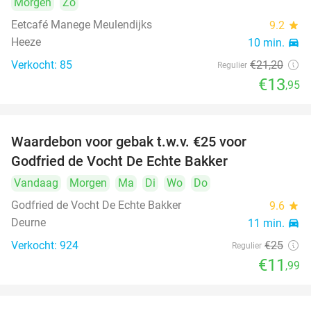
Morgen
Zo
Eetcafé Manege Meulendijks
9.2
star
Heeze
10 min.
directions_car
Verkocht: 85
€21
,20
Regulier
€13
,95
Waardebon voor gebak t.w.v. €25 voor
52%
Godfried de Vocht De Echte Bakker
Vandaag
Morgen
Ma
Di
Wo
Do
Godfried de Vocht De Echte Bakker
9.6
star
Deurne
11 min.
directions_car
Verkocht: 924
€25
Regulier
€11
,99