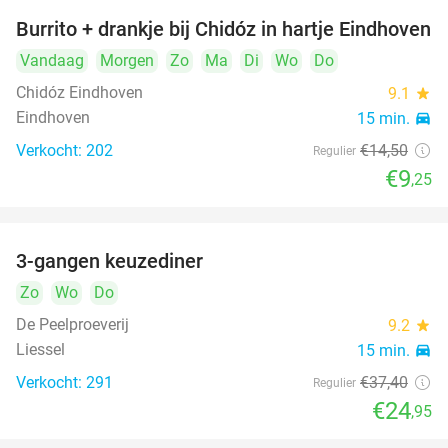
Burrito + drankje bij Chidóz in hartje Eindhoven
36%
Vandaag
Morgen
Zo
Ma
Di
Wo
Do
Chidóz Eindhoven
9.1
star
Eindhoven
15 min.
directions_car
Verkocht: 202
€14
,50
Regulier
€9
,25
3-gangen keuzediner
33%
Zo
Wo
Do
De Peelproeverij
9.2
star
Liessel
15 min.
directions_car
Verkocht: 291
€37
,40
Regulier
€24
,95