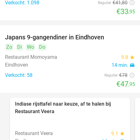
Verkocht: 1.098
€41
,80
Regulier
€33
,95
Japans 9-gangendiner in Eindhoven
39%
Zo
Di
Wo
Do
Restaurant Momoyama
9.8
star
Eindhoven
14 min.
directions_car
Verkocht: 58
€78
Regulier
€47
,95
Indiase rijsttafel naar keuze, af te halen bij
47%
Restaurant Veera
Restaurant Veera
9.1
star