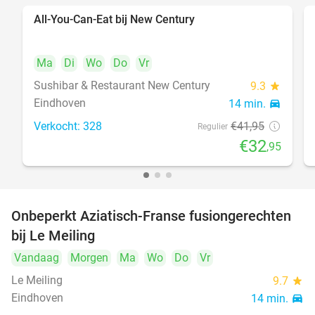
All-You-Can-Eat bij New Century
21%
Ma
Di
Wo
Do
Vr
Sushibar & Restaurant New Century
9.3
star
Eindhoven
14 min.
directions_car
Verkocht: 328
€41
,95
Regulier
€32
,95
Onbeperkt Aziatisch-Franse fusiongerechten
19%
bij Le Meiling
Vandaag
Morgen
Ma
Wo
Do
Vr
Le Meiling
9.7
star
Eindhoven
14 min.
directions_car