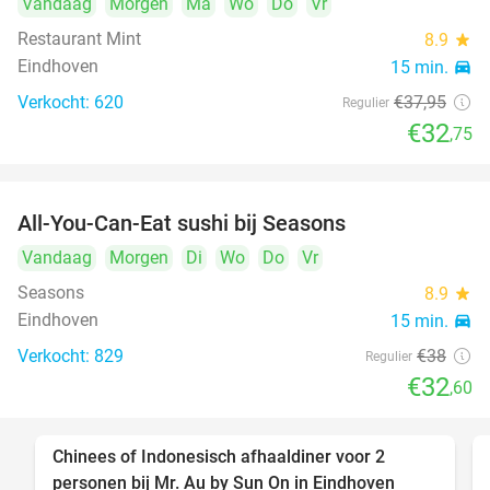
Vandaag
Morgen
Ma
Wo
Do
Vr
Restaurant Mint
8.9
star
Eindhoven
15 min.
directions_car
Verkocht: 620
€37
,95
Regulier
€32
,75
All-You-Can-Eat sushi bij Seasons
14%
Vandaag
Morgen
Di
Wo
Do
Vr
Seasons
8.9
star
Eindhoven
15 min.
directions_car
Verkocht: 829
€38
Regulier
€32
,60
Chinees of Indonesisch afhaaldiner voor 2
50%
personen bij Mr. Au by Sun On in Eindhoven