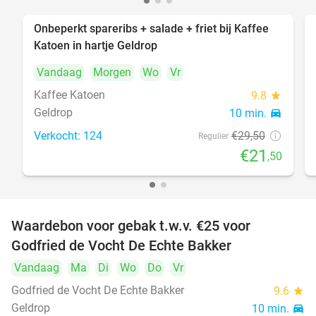
Onbeperkt spareribs + salade + friet bij Kaffee
27%
Katoen in hartje Geldrop
Vandaag
Morgen
Wo
Vr
Kaffee Katoen
9.8
star
Geldrop
10 min.
directions_car
Verkocht: 124
€29
,50
Regulier
€21
,50
Waardebon voor gebak t.w.v. €25 voor
52%
Godfried de Vocht De Echte Bakker
Vandaag
Ma
Di
Wo
Do
Vr
Godfried de Vocht De Echte Bakker
9.6
star
Geldrop
10 min.
directions_car