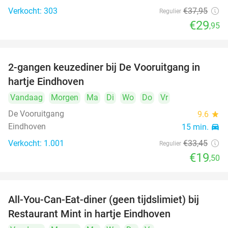
Verkocht: 303
€37
,95
Regulier
€29
,95
2-gangen keuzediner bij De Vooruitgang in
42%
hartje Eindhoven
Vandaag
Morgen
Ma
Di
Wo
Do
Vr
De Vooruitgang
9.6
star
Eindhoven
15 min.
directions_car
Verkocht: 1.001
€33
,45
Regulier
€19
,50
All-You-Can-Eat-diner (geen tijdslimiet) bij
14%
Restaurant Mint in hartje Eindhoven