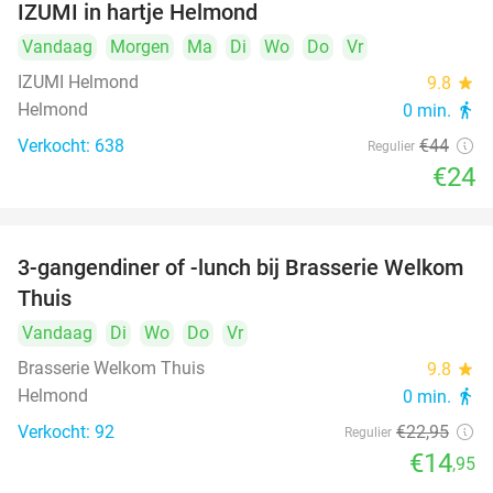
IZUMI in hartje Helmond
Vandaag
Morgen
Ma
Di
Wo
Do
Vr
IZUMI Helmond
9.8
star
Helmond
0 min.
directions_walk
Verkocht: 638
€44
Regulier
€24
3-gangendiner of -lunch bij Brasserie Welkom
35%
Thuis
Vandaag
Di
Wo
Do
Vr
Brasserie Welkom Thuis
9.8
star
Helmond
0 min.
directions_walk
Verkocht: 92
€22
,95
Regulier
€14
,95