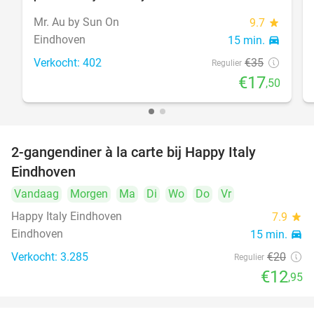
Mr. Au by Sun On
9.7
star
Eindhoven
15 min.
directions_car
Verkocht: 402
€35
Regulier
€17
,50
2-gangendiner à la carte bij Happy Italy
35%
Eindhoven
Vandaag
Morgen
Ma
Di
Wo
Do
Vr
Happy Italy Eindhoven
7.9
star
Eindhoven
15 min.
directions_car
Verkocht: 3.285
€20
Regulier
€12
,95