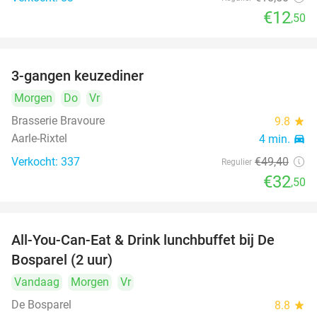
€12
,50
3-gangen keuzediner
34%
Morgen
Do
Vr
Brasserie Bravoure
9.8
star
Aarle-Rixtel
4 min.
directions_car
Verkocht: 337
€49
,40
Regulier
€32
,50
All-You-Can-Eat & Drink lunchbuffet bij De
43%
Bosparel (2 uur)
Vandaag
Morgen
Vr
De Bosparel
8.8
star