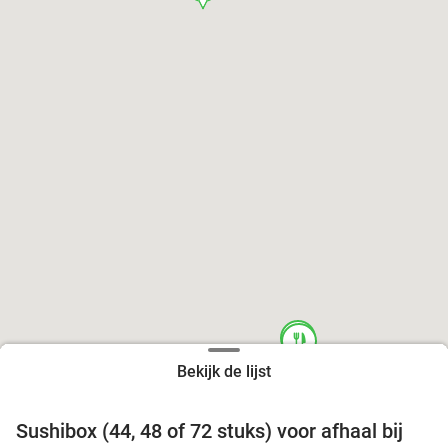
food
food
Bekijk de lijst
Sushibox (44, 48 of 72 stuks) voor afhaal bij
45%