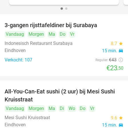
3-gangen rijsttafeldiner bij Surabaya
45%
Vandaag
Morgen
Ma
Do
Vr
Indonesisch Restaurant Surabaya
8.7
star
Eindhoven
15 min.
directions_car
Verkocht: 107
€43
Regulier
€23
,50
All-You-Can-Eat sushi (2 uur) bij Mesi Sushi
21%
Kruisstraat
Vandaag
Morgen
Ma
Di
Wo
Do
Vr
Mesi Sushi Kruisstraat
9.6
star
Eindhoven
15 min.
directions_car