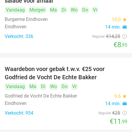
salade voor afhaal
Vandaag
Morgen
Ma
Di
Wo
Do
Vr
Burgerme Eindhoven
10.0
star
Eindhoven
14 min.
directions_car
Verkocht: 336
€14
,25
Regulier
€8
,95
Waardebon voor gebak t.w.v. €25 voor
52%
Godfried de Vocht De Echte Bakker
Vandaag
Ma
Di
Wo
Do
Vr
Godfried de Vocht De Echte Bakker
9.6
star
Eindhoven
14 min.
directions_car
Verkocht: 954
€25
Regulier
€11
,99