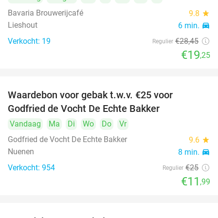
Bavaria Brouwerijcafé
9.8
star
Lieshout
6 min.
directions_car
Verkocht: 19
€28
,45
Regulier
€19
,25
Waardebon voor gebak t.w.v. €25 voor
52%
Godfried de Vocht De Echte Bakker
Vandaag
Ma
Di
Wo
Do
Vr
Godfried de Vocht De Echte Bakker
9.6
star
Nuenen
8 min.
directions_car
Verkocht: 954
€25
Regulier
€11
,99