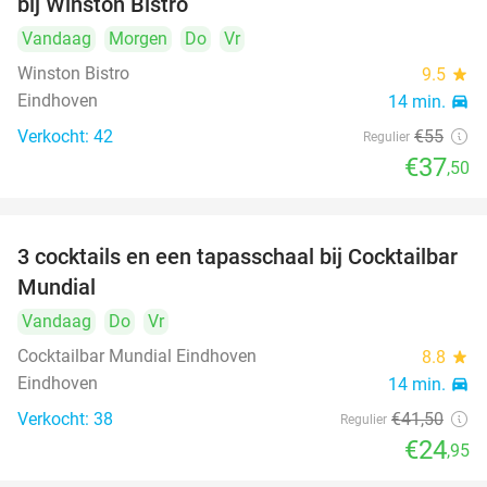
bij Winston Bistro
Vandaag
Morgen
Do
Vr
Winston Bistro
9.5
star
Eindhoven
14 min.
directions_car
Verkocht: 42
€55
Regulier
€37
,50
3 cocktails en een tapasschaal bij Cocktailbar
40%
Mundial
Vandaag
Do
Vr
Cocktailbar Mundial Eindhoven
8.8
star
Eindhoven
14 min.
directions_car
Verkocht: 38
€41
,50
Regulier
€24
,95