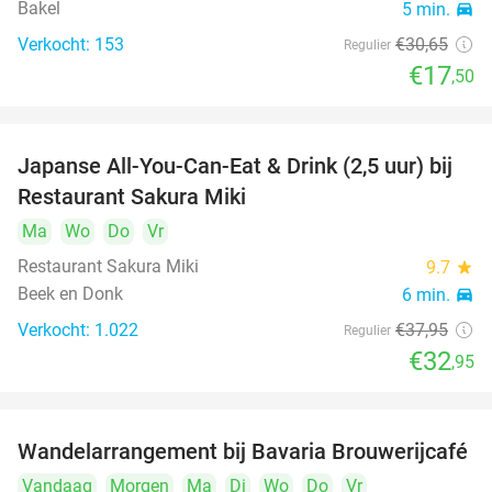
Bakel
5 min.
directions_car
Verkocht: 153
€30
,65
Regulier
€17
,50
Japanse All-You-Can-Eat & Drink (2,5 uur) bij
13%
Restaurant Sakura Miki
Ma
Wo
Do
Vr
Restaurant Sakura Miki
9.7
star
Beek en Donk
6 min.
directions_car
Verkocht: 1.022
€37
,95
Regulier
€32
,95
Wandelarrangement bij Bavaria Brouwerijcafé
32%
Vandaag
Morgen
Ma
Di
Wo
Do
Vr