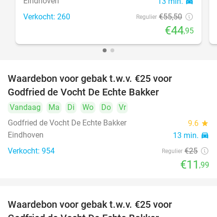
Eindhoven
13 min.
directions_car
Verkocht: 260
€55
,50
Regulier
€44
,95
Waardebon voor gebak t.w.v. €25 voor
52%
Godfried de Vocht De Echte Bakker
Vandaag
Ma
Di
Wo
Do
Vr
Godfried de Vocht De Echte Bakker
9.6
star
Eindhoven
13 min.
directions_car
Verkocht: 954
€25
Regulier
€11
,99
Waardebon voor gebak t.w.v. €25 voor
52%