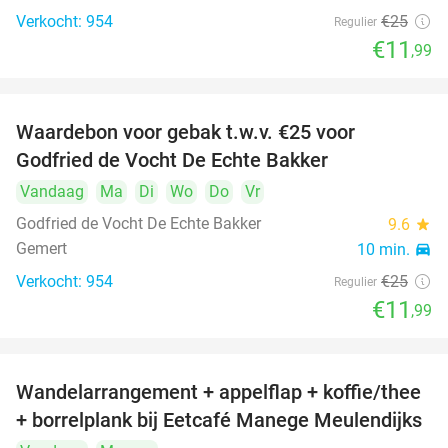
Verkocht: 954
€25
Regulier
€11
,99
Waardebon voor gebak t.w.v. €25 voor
52%
Godfried de Vocht De Echte Bakker
Vandaag
Ma
Di
Wo
Do
Vr
Godfried de Vocht De Echte Bakker
9.6
star
Gemert
10 min.
directions_car
Verkocht: 954
€25
Regulier
€11
,99
Wandelarrangement + appelflap + koffie/thee
34%
+ borrelplank bij Eetcafé Manege Meulendijks