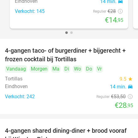
Eindhoven
14 min.
directions_car
Verkocht: 145
€28
Regulier
€14
,95
4-gangen taco- of burgerdiner + bijgerecht +
46%
frozen cocktail bij Tortillas
Vandaag
Morgen
Ma
Di
Wo
Do
Vr
Tortillas
9.5
star
Eindhoven
14 min.
directions_car
Verkocht: 242
€53
,50
Regulier
€28
,95
4-gangen shared dining-diner + brood vooraf
32%