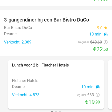
3-gangendiner bij een Bar Bistro DuCo
45%
Bar Bistro DuCo
9.0
star
Deurne
10 min.
directions_car
Verkocht: 2.389
€40
,60
Regulier
€22
,50
Lunch voor 2 bij Fletcher Hotels
40%
Fletcher Hotels
Deurne
10 min.
directions_car
Verkocht: 4.873
€33
Regulier
€19
,90