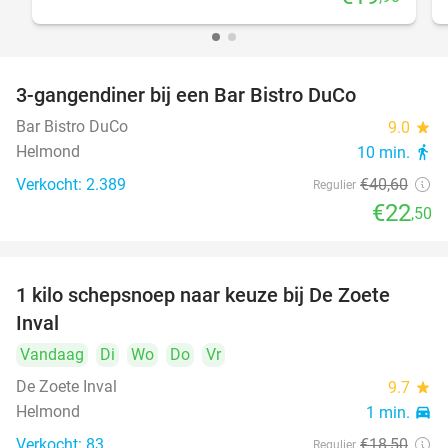
3-gangendiner bij een Bar Bistro DuCo
45%
Bar Bistro DuCo
9.0
star
Helmond
10 min.
directions_walk
Verkocht: 2.389
€40
,60
Regulier
€22
,50
1 kilo schepsnoep naar keuze bij De Zoete
32%
Inval
Vandaag
Di
Wo
Do
Vr
De Zoete Inval
9.7
star
Helmond
1 min.
directions_car
Verkocht: 83
€18
,50
Regulier