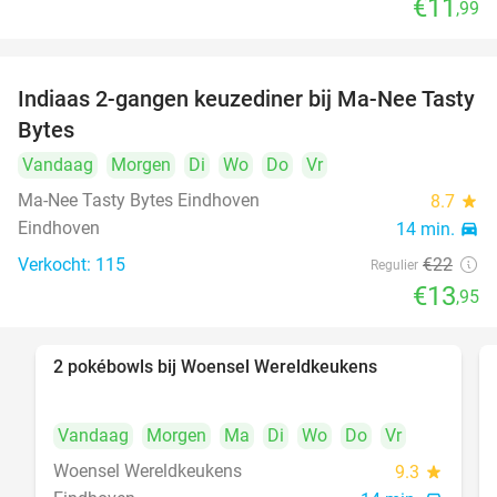
€11
,99
Indiaas 2-gangen keuzediner bij Ma-Nee Tasty
37%
Bytes
Vandaag
Morgen
Di
Wo
Do
Vr
Ma-Nee Tasty Bytes Eindhoven
8.7
star
Eindhoven
14 min.
directions_car
Verkocht: 115
€22
Regulier
€13
,95
2 pokébowls bij Woensel Wereldkeukens
35%
Vandaag
Morgen
Ma
Di
Wo
Do
Vr
Woensel Wereldkeukens
9.3
star