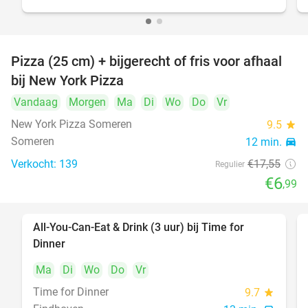
Pizza (25 cm) + bijgerecht of fris voor afhaal
60%
bij New York Pizza
Vandaag
Morgen
Ma
Di
Wo
Do
Vr
New York Pizza Someren
9.5
star
Someren
12 min.
directions_car
Verkocht: 139
€17
,55
Regulier
€6
,99
All-You-Can-Eat & Drink (3 uur) bij Time for
19%
Dinner
Ma
Di
Wo
Do
Vr
Time for Dinner
9.7
star