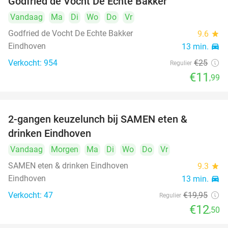
Godfried de Vocht De Echte Bakker
Vandaag
Ma
Di
Wo
Do
Vr
Godfried de Vocht De Echte Bakker
9.6
star
Eindhoven
13 min.
directions_car
Verkocht: 954
€25
Regulier
€11
,99
2-gangen keuzelunch bij SAMEN eten &
37%
drinken Eindhoven
Vandaag
Morgen
Ma
Di
Wo
Do
Vr
SAMEN eten & drinken Eindhoven
9.3
star
Eindhoven
13 min.
directions_car
Verkocht: 47
€19
,95
Regulier
€12
,50