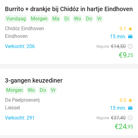
Burrito + drankje bij Chidóz in hartje Eindhoven
36%
Vandaag
Morgen
Ma
Di
Wo
Do
Vr
Chidóz Eindhoven
9.1
star
Eindhoven
15 min.
directions_car
Verkocht: 206
€14
,50
Regulier
€9
,25
3-gangen keuzediner
33%
Morgen
Wo
Do
Vr
De Peelproeverij
9.0
star
Liessel
15 min.
directions_car
Verkocht: 291
€37
,40
Regulier
€24
,95