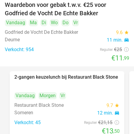
Waardebon voor gebak t.w.v. €25 voor
52%
Godfried de Vocht De Echte Bakker
Vandaag
Ma
Di
Wo
Do
Vr
Godfried de Vocht De Echte Bakker
9.6
star
Deurne
11 min.
directions_car
Verkocht: 954
€25
Regulier
€11
,99
2-gangen keuzelunch bij Restaurant Black Stone
36%
Vandaag
Morgen
Vr
Restaurant Black Stone
9.7
star
Someren
12 min.
directions_car
Verkocht: 45
€21
,15
Regulier
€13
,50