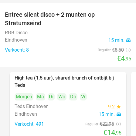
Entree silent disco + 2 munten op
42%
Stratumseind
RGB Disco
Eindhoven
15 min.
directions_car
Verkocht: 8
€8
,50
Regulier
€4
,95
High tea (1,5 uur), shared brunch of ontbijt bij
35%
Teds
Morgen
Ma
Di
Wo
Do
Vr
Teds Eindhoven
9.2
star
Eindhoven
15 min.
directions_car
Verkocht: 491
€22
,95
Regulier
€14
,95