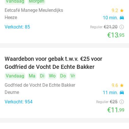
Vandaag
Morgen
Eetcafé Manege Meulendijks
9.2
star
Heeze
10 min.
directions_car
Verkocht: 85
€21
,20
Regulier
€13
,95
Waardebon voor gebak t.w.v. €25 voor
52%
Godfried de Vocht De Echte Bakker
Vandaag
Ma
Di
Wo
Do
Vr
Godfried de Vocht De Echte Bakker
9.6
star
Deurne
11 min.
directions_car
Verkocht: 954
€25
Regulier
€11
,99