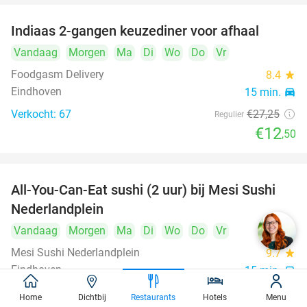
Indiaas 2-gangen keuzediner voor afhaal
54%
Vandaag
Morgen
Ma
Di
Wo
Do
Vr
Foodgasm Delivery
8.4
star
Eindhoven
15 min.
directions_car
Verkocht: 67
€27
,25
Regulier
€12
,50
All-You-Can-Eat sushi (2 uur) bij Mesi Sushi
21%
Nederlandplein
Vandaag
Morgen
Ma
Di
Wo
Do
Vr
Mesi Sushi Nederlandplein
9.7
star
Eindhoven
15 min.
directions_car
Verkocht: 468
€37
,95
Regulier
Home
Dichtbij
Restaurants
Hotels
Menu