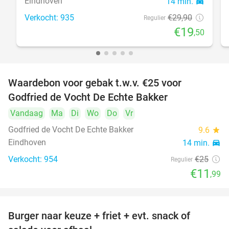
Eindhoven
14 min.
directions_car
Verkocht: 935
€29
,90
Regulier
€19
,50
Waardebon voor gebak t.w.v. €25 voor
52%
Godfried de Vocht De Echte Bakker
Vandaag
Ma
Di
Wo
Do
Vr
Godfried de Vocht De Echte Bakker
9.6
star
Eindhoven
14 min.
directions_car
Verkocht: 954
€25
Regulier
€11
,99
Burger naar keuze + friet + evt. snack of
37%