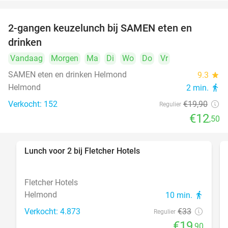
2-gangen keuzelunch bij SAMEN eten en
37%
drinken
Vandaag
Morgen
Ma
Di
Wo
Do
Vr
SAMEN eten en drinken Helmond
9.3
star
Helmond
2 min.
directions_walk
Verkocht: 152
€19
,90
Regulier
€12
,50
Lunch voor 2 bij Fletcher Hotels
40%
Fletcher Hotels
Helmond
10 min.
directions_walk
Verkocht: 4.873
€33
Regulier
€19
,90