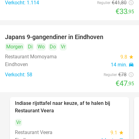
Verkocht: 1.114
€41
,80
Regulier
€33
,95
Japans 9-gangendiner in Eindhoven
39%
Morgen
Di
Wo
Do
Vr
Restaurant Momoyama
9.8
star
Eindhoven
14 min.
directions_car
Verkocht: 58
€78
Regulier
€47
,95
Indiase rijsttafel naar keuze, af te halen bij
47%
Restaurant Veera
Vr
Restaurant Veera
9.1
star