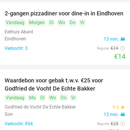
2-gangen pizzadiner voor dine-in in Eindhoven
26%
Vandaag
Morgen
Di
Wo
Do
Vr
Eethuis Abant
Eindhoven
13 min.
directions_car
Verkocht: 3
€19
Regulier
€14
Waardebon voor gebak t.w.v. €25 voor
52%
Godfried de Vocht De Echte Bakker
Vandaag
Ma
Di
Wo
Do
Vr
Godfried de Vocht De Echte Bakker
9.6
star
Son
13 min.
directions_car
Verkocht: 954
€25
Regulier