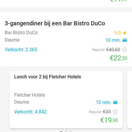
3-gangendiner bij een Bar Bistro DuCo
45%
Bar Bistro DuCo
9.0
star
Deurne
10 min.
directions_car
Verkocht: 2.365
€40
,60
Regulier
€22
,50
Lunch voor 2 bij Fletcher Hotels
40%
Fletcher Hotels
Deurne
10 min.
directions_car
Verkocht: 4.842
€33
Regulier
€19
,90