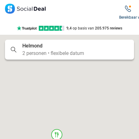
7 dagen per week beschikbaar
10+ miljoen leden
Bereikbaar 
9,4
op basis van
205.975 reviews
Tot wel 70% korting op uit eten
Helmond
7 dagen per week beschikbaar
2 personen • flexibele datum
10+ miljoen leden
food