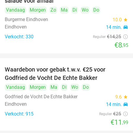
salade voor afhaal
Vandaag
Morgen
Zo
Ma
Di
Wo
Do
Burgerme Eindhoven
10.0
star
Eindhoven
14 min.
directions_car
Verkocht: 330
€14
,25
Regulier
€8
,95
Waardebon voor gebak t.w.v. €25 voor
52%
Godfried de Vocht De Echte Bakker
Vandaag
Morgen
Ma
Di
Wo
Do
Godfried de Vocht De Echte Bakker
9.6
star
Eindhoven
14 min.
directions_car
Verkocht: 915
€25
Regulier
€11
,99