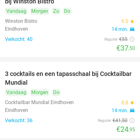
bij Winston Bistro
Vandaag
Morgen
Zo
Do
Winston Bistro
9.5
star
Eindhoven
14 min.
directions_car
Verkocht: 40
€55
Regulier
€37
,50
3 cocktails en een tapasschaal bij Cocktailbar
40%
Mundial
Vandaag
Morgen
Do
Cocktailbar Mundial Eindhoven
8.8
star
Eindhoven
14 min.
directions_car
Verkocht: 36
€41
,50
Regulier
€24
,95