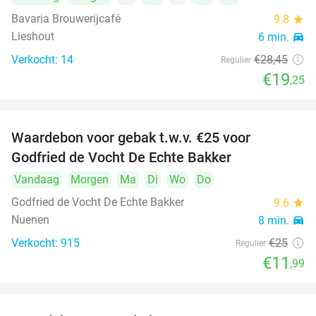
Bavaria Brouwerijcafé
9.8
star
Lieshout
6 min.
directions_car
Verkocht: 14
€28
,45
Regulier
€19
,25
Waardebon voor gebak t.w.v. €25 voor
52%
Godfried de Vocht De Echte Bakker
Vandaag
Morgen
Ma
Di
Wo
Do
Godfried de Vocht De Echte Bakker
9.6
star
Nuenen
8 min.
directions_car
Verkocht: 915
€25
Regulier
€11
,99