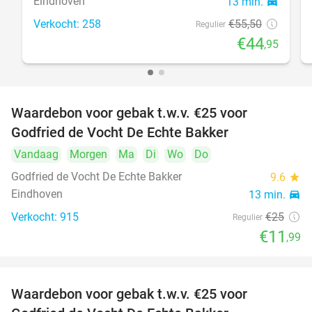
Eindhoven
13 min.
directions_car
Verkocht: 258
€55
,50
Regulier
€44
,95
Waardebon voor gebak t.w.v. €25 voor
52%
Godfried de Vocht De Echte Bakker
Vandaag
Morgen
Ma
Di
Wo
Do
Godfried de Vocht De Echte Bakker
9.6
star
Eindhoven
13 min.
directions_car
Verkocht: 915
€25
Regulier
€11
,99
Waardebon voor gebak t.w.v. €25 voor
52%