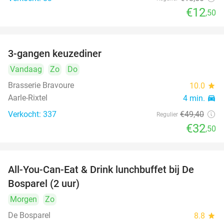
€12
,50
3-gangen keuzediner
34%
Vandaag
Zo
Do
Brasserie Bravoure
10.0
star
Aarle-Rixtel
4 min.
directions_car
Verkocht: 337
€49
,40
Regulier
€32
,50
All-You-Can-Eat & Drink lunchbuffet bij De
43%
Bosparel (2 uur)
Morgen
Zo
De Bosparel
8.8
star