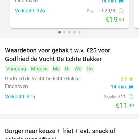
Eindhoven
14 min.
directions_car
Verkocht: 926
€29
,90
Regulier
€19
,50
Waardebon voor gebak t.w.v. €25 voor
52%
Godfried de Vocht De Echte Bakker
Vandaag
Morgen
Ma
Di
Wo
Do
Godfried de Vocht De Echte Bakker
9.6
star
Eindhoven
14 min.
directions_car
Verkocht: 915
€25
Regulier
€11
,99
Burger naar keuze + friet + evt. snack of
37%