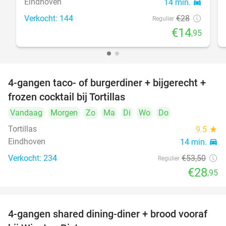
Eindhoven
14 min.
directions_car
Verkocht: 144
€28
Regulier
€14
,95
4-gangen taco- of burgerdiner + bijgerecht +
46%
frozen cocktail bij Tortillas
Vandaag
Morgen
Zo
Ma
Di
Wo
Do
Tortillas
9.5
star
Eindhoven
14 min.
directions_car
Verkocht: 234
€53
,50
Regulier
€28
,95
4-gangen shared dining-diner + brood vooraf
32%