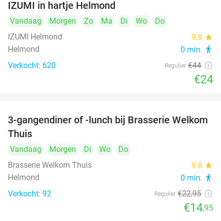
IZUMI in hartje Helmond
Vandaag
Morgen
Zo
Ma
Di
Wo
Do
IZUMI Helmond
9.8
star
Helmond
0 min.
directions_walk
Verkocht: 620
€44
Regulier
€24
3-gangendiner of -lunch bij Brasserie Welkom
35%
Thuis
Vandaag
Morgen
Di
Wo
Do
Brasserie Welkom Thuis
9.8
star
Helmond
0 min.
directions_walk
Verkocht: 92
€22
,95
Regulier
€14
,95