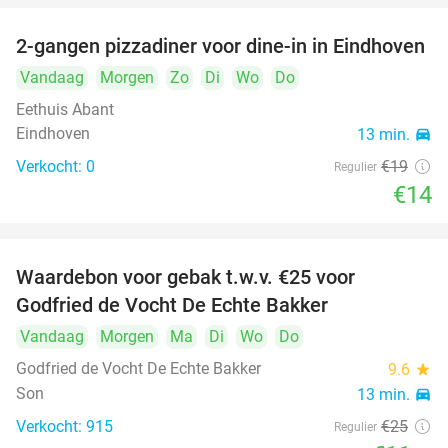
2-gangen pizzadiner voor dine-in in Eindhoven
26%
Vandaag
Morgen
Zo
Di
Wo
Do
Eethuis Abant
Eindhoven
13 min.
directions_car
Verkocht: 0
€19
Regulier
€14
Waardebon voor gebak t.w.v. €25 voor
52%
Godfried de Vocht De Echte Bakker
Vandaag
Morgen
Ma
Di
Wo
Do
Godfried de Vocht De Echte Bakker
9.6
star
Son
13 min.
directions_car
Verkocht: 915
€25
Regulier