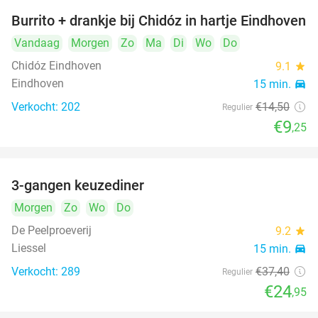
Burrito + drankje bij Chidóz in hartje Eindhoven
36%
Vandaag
Morgen
Zo
Ma
Di
Wo
Do
Chidóz Eindhoven
9.1
star
Eindhoven
15 min.
directions_car
Verkocht: 202
€14
,50
Regulier
€9
,25
3-gangen keuzediner
33%
Morgen
Zo
Wo
Do
De Peelproeverij
9.2
star
Liessel
15 min.
directions_car
Verkocht: 289
€37
,40
Regulier
€24
,95