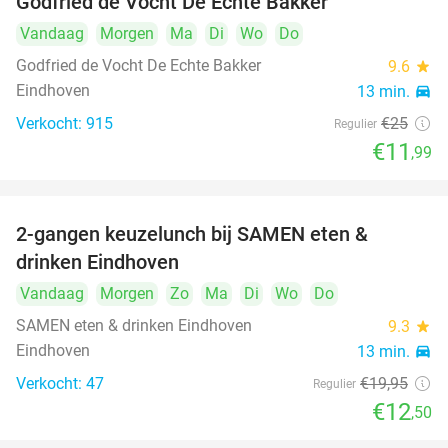
Godfried de Vocht De Echte Bakker
Vandaag
Morgen
Ma
Di
Wo
Do
Godfried de Vocht De Echte Bakker
9.6
star
Eindhoven
13 min.
directions_car
Verkocht: 915
€25
Regulier
€11
,99
2-gangen keuzelunch bij SAMEN eten &
37%
drinken Eindhoven
Vandaag
Morgen
Zo
Ma
Di
Wo
Do
SAMEN eten & drinken Eindhoven
9.3
star
Eindhoven
13 min.
directions_car
Verkocht: 47
€19
,95
Regulier
€12
,50