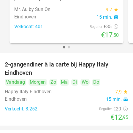
Mr. Au by Sun On
9.7
star
Eindhoven
15 min.
directions_car
Verkocht: 401
€35
Regulier
€17
,50
2-gangendiner à la carte bij Happy Italy
35%
Eindhoven
Vandaag
Morgen
Zo
Ma
Di
Wo
Do
Happy Italy Eindhoven
7.9
star
Eindhoven
15 min.
directions_car
Verkocht: 3.252
€20
Regulier
€12
,95