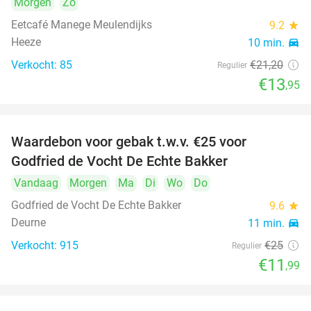
Morgen
Zo
Eetcafé Manege Meulendijks
9.2
star
Heeze
10 min.
directions_car
Verkocht: 85
€21
,20
Regulier
€13
,95
Waardebon voor gebak t.w.v. €25 voor
52%
Godfried de Vocht De Echte Bakker
Vandaag
Morgen
Ma
Di
Wo
Do
Godfried de Vocht De Echte Bakker
9.6
star
Deurne
11 min.
directions_car
Verkocht: 915
€25
Regulier
€11
,99