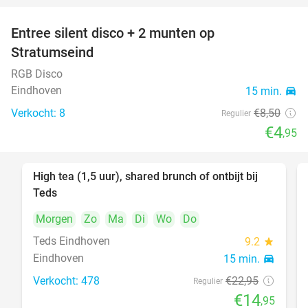
Entree silent disco + 2 munten op
42%
Stratumseind
RGB Disco
Eindhoven
15 min.
directions_car
Verkocht: 8
€8
,50
Regulier
€4
,95
High tea (1,5 uur), shared brunch of ontbijt bij
35%
Teds
Morgen
Zo
Ma
Di
Wo
Do
Teds Eindhoven
9.2
star
Eindhoven
15 min.
directions_car
Verkocht: 478
€22
,95
Regulier
€14
,95