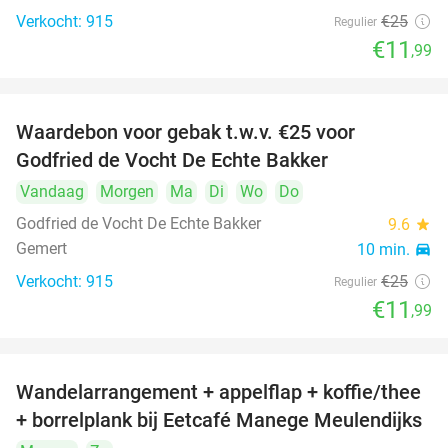
Verkocht: 915
€25
Regulier
€11
,99
Waardebon voor gebak t.w.v. €25 voor
52%
Godfried de Vocht De Echte Bakker
Vandaag
Morgen
Ma
Di
Wo
Do
Godfried de Vocht De Echte Bakker
9.6
star
Gemert
10 min.
directions_car
Verkocht: 915
€25
Regulier
€11
,99
Wandelarrangement + appelflap + koffie/thee
34%
+ borrelplank bij Eetcafé Manege Meulendijks