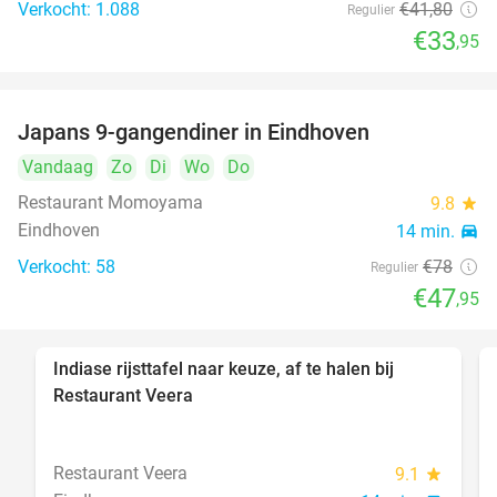
Verkocht: 1.088
€41
,80
Regulier
€33
,95
Japans 9-gangendiner in Eindhoven
39%
Vandaag
Zo
Di
Wo
Do
Restaurant Momoyama
9.8
star
Eindhoven
14 min.
directions_car
Verkocht: 58
€78
Regulier
€47
,95
Indiase rijsttafel naar keuze, af te halen bij
47%
Restaurant Veera
Restaurant Veera
9.1
star