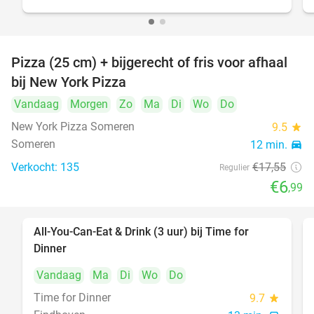
Pizza (25 cm) + bijgerecht of fris voor afhaal
60%
bij New York Pizza
Vandaag
Morgen
Zo
Ma
Di
Wo
Do
New York Pizza Someren
9.5
star
Someren
12 min.
directions_car
Verkocht: 135
€17
,55
Regulier
€6
,99
All-You-Can-Eat & Drink (3 uur) bij Time for
19%
Dinner
Vandaag
Ma
Di
Wo
Do
Time for Dinner
9.7
star