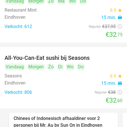
Vandaag
Morgen
Zo
Ma
Wo
Do
Restaurant Mint
8.9
star
Eindhoven
15 min.
directions_car
Verkocht: 612
€37
,95
Regulier
€32
,75
All-You-Can-Eat sushi bij Seasons
14%
Vandaag
Morgen
Zo
Di
Wo
Do
Seasons
8.9
star
Eindhoven
15 min.
directions_car
Verkocht: 806
€38
Regulier
€32
,60
Chinees of Indonesisch afhaaldiner voor 2
50%
personen bij Mr. Au by Sun On in Eindhoven