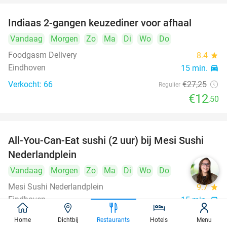
Indiaas 2-gangen keuzediner voor afhaal
54%
Vandaag
Morgen
Zo
Ma
Di
Wo
Do
Foodgasm Delivery
8.4
star
Eindhoven
15 min.
directions_car
Verkocht: 66
€27
,25
Regulier
€12
,50
All-You-Can-Eat sushi (2 uur) bij Mesi Sushi
21%
Nederlandplein
Vandaag
Morgen
Zo
Ma
Di
Wo
Do
Mesi Sushi Nederlandplein
9.7
star
Eindhoven
15 min.
directions_car
Verkocht: 451
€37
,95
Regulier
Home
Dichtbij
Restaurants
Hotels
Menu