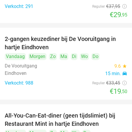
Verkocht: 291
€37
,95
Regulier
€29
,95
2-gangen keuzediner bij De Vooruitgang in
42%
hartje Eindhoven
Vandaag
Morgen
Zo
Ma
Di
Wo
Do
De Vooruitgang
9.6
star
Eindhoven
15 min.
directions_car
Verkocht: 988
€33
,45
Regulier
€19
,50
All-You-Can-Eat-diner (geen tijdslimiet) bij
14%
Restaurant Mint in hartje Eindhoven