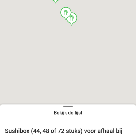
food
food
Bekijk de lijst
food
food
Sushibox (44, 48 of 72 stuks) voor afhaal bij
45%