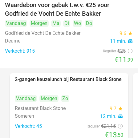
Waardebon voor gebak t.w.v. €25 voor
52%
Godfried de Vocht De Echte Bakker
Vandaag
Morgen
Ma
Di
Wo
Do
Godfried de Vocht De Echte Bakker
9.6
star
Deurne
11 min.
directions_car
Verkocht: 915
€25
Regulier
€11
,99
2-gangen keuzelunch bij Restaurant Black Stone
36%
Vandaag
Morgen
Zo
Restaurant Black Stone
9.7
star
Someren
12 min.
directions_car
Verkocht: 45
€21
,15
Regulier
€13
,50