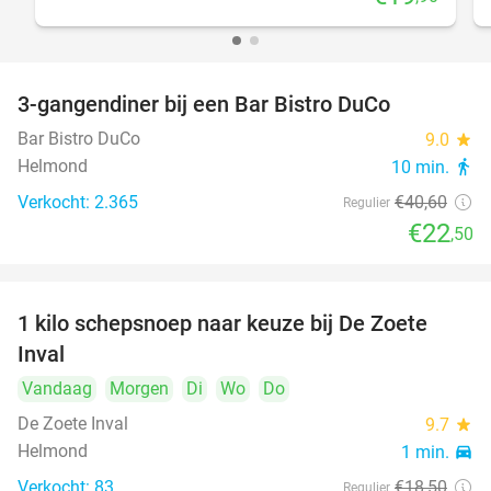
3-gangendiner bij een Bar Bistro DuCo
45%
Bar Bistro DuCo
9.0
star
Helmond
10 min.
directions_walk
Verkocht: 2.365
€40
,60
Regulier
€22
,50
1 kilo schepsnoep naar keuze bij De Zoete
32%
Inval
Vandaag
Morgen
Di
Wo
Do
De Zoete Inval
9.7
star
Helmond
1 min.
directions_car
Verkocht: 83
€18
,50
Regulier