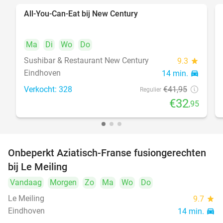
All-You-Can-Eat bij New Century
21%
Ma
Di
Wo
Do
Sushibar & Restaurant New Century
9.3
star
Eindhoven
14 min.
directions_car
Verkocht: 328
€41
,95
Regulier
€32
,95
Onbeperkt Aziatisch-Franse fusiongerechten
19%
bij Le Meiling
Vandaag
Morgen
Zo
Ma
Wo
Do
Le Meiling
9.7
star
Eindhoven
14 min.
directions_car