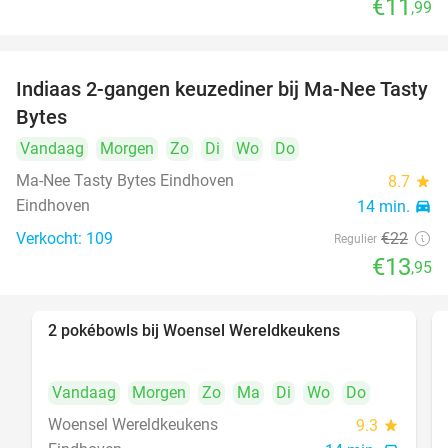
€11
,99
Indiaas 2-gangen keuzediner bij Ma-Nee Tasty
37%
Bytes
Vandaag
Morgen
Zo
Di
Wo
Do
Ma-Nee Tasty Bytes Eindhoven
8.7
star
Eindhoven
14 min.
directions_car
Verkocht: 109
€22
Regulier
€13
,95
2 pokébowls bij Woensel Wereldkeukens
35%
Vandaag
Morgen
Zo
Ma
Di
Wo
Do
Woensel Wereldkeukens
9.3
star