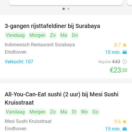
3-gangen rijsttafeldiner bij Surabaya
45%
Vandaag
Morgen
Zo
Ma
Do
Indonesisch Restaurant Surabaya
8.7
star
Eindhoven
15 min.
directions_car
Verkocht: 107
€43
Regulier
€23
,50
All-You-Can-Eat sushi (2 uur) bij Mesi Sushi
21%
Kruisstraat
Vandaag
Morgen
Zo
Ma
Di
Wo
Do
Mesi Sushi Kruisstraat
9.6
star
Eindhoven
15 min.
directions_car