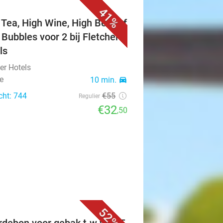
41%
 Tea, High Wine, High Beer of
 Bubbles voor 2 bij Fletcher
ls
er Hotels
e
10 min.
directions_car
cht: 744
€55
Regulier
€32
,50
52%