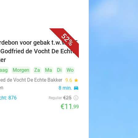
52%
debon voor gebak t.w.v. €25
 Godfried de Vocht De Echte
er
aag
Morgen
Za
Ma
Di
Wo
ied de Vocht De Echte Bakker
9.6
star
en
8 min.
directions_car
cht: 876
€25
Regulier
€11
,99