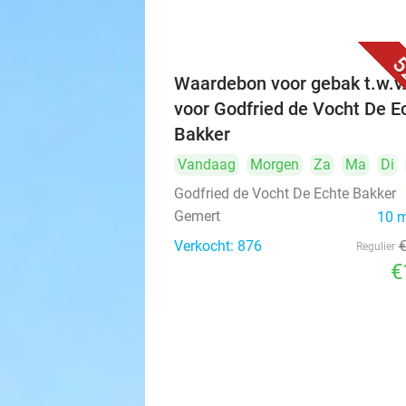
5
Waardebon voor gebak t.w.v
voor Godfried de Vocht De E
Bakker
Vandaag
Morgen
Za
Ma
Di
Godfried de Vocht De Echte Bakker
Gemert
10 
Verkocht: 876
Regulier
€