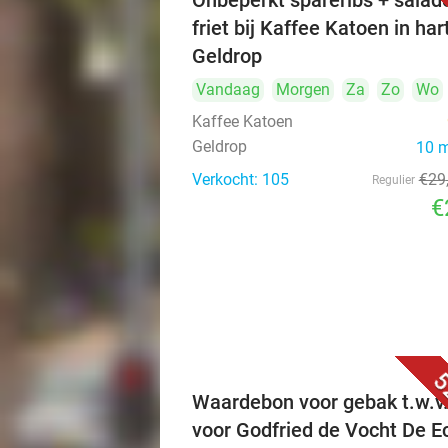
Onbeperkt spareribs + salad
friet bij Kaffee Katoen in har
Geldrop
Vandaag
Morgen
Za
Zo
Wo
Kaffee Katoen
Geldrop
10 
Verkocht: 105
€29
Regulier
€
5
Waardebon voor gebak t.w.v
voor Godfried de Vocht De E