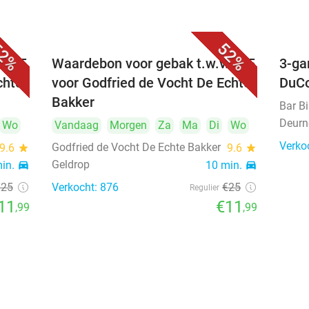
2%
52%
. €25
Waardebon voor gebak t.w.v. €25
3-ga
chte
voor Godfried de Vocht De Echte
DuC
Bakker
Bar B
Deurn
Wo
Vandaag
Morgen
Za
Ma
Di
Wo
Verko
Godfried de Vocht De Echte Bakker
9.6
star
9.6
star
Geldrop
min.
directions_car
10 min.
directions_car
€25
Verkocht: 876
€25
Regulier
11
€11
,99
,99