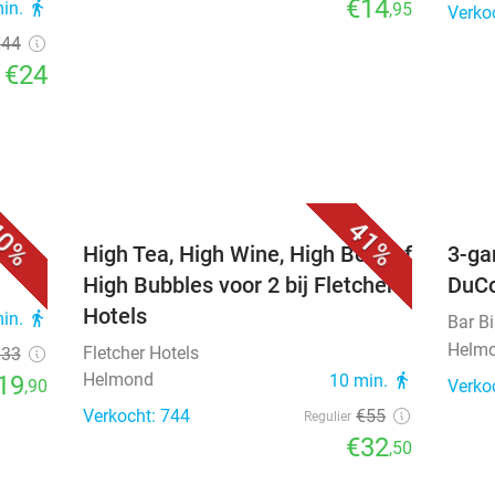
€14
min.
directions_walk
,95
Verko
€44
€24
0%
41%
els
High Tea, High Wine, High Beer of
3-ga
High Bubbles voor 2 bij Fletcher
DuC
Hotels
min.
directions_walk
Bar B
Helm
Fletcher Hotels
€33
Helmond
19
10 min.
directions_walk
,90
Verko
Verkocht: 744
€55
Regulier
€32
,50