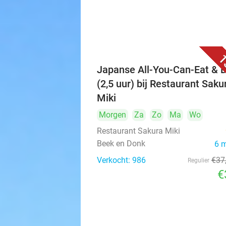
1
Japanse All-You-Can-Eat & D
(2,5 uur) bij Restaurant Saku
Miki
Morgen
Za
Zo
Ma
Wo
Restaurant Sakura Miki
Beek en Donk
6 
Verkocht: 986
€37
Regulier
€