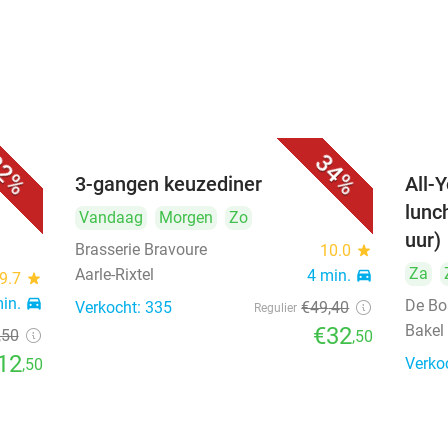
2%
34%
 bij
3-gangen keuzediner
All-
lunc
Vandaag
Morgen
Zo
uur)
Brasserie Bravoure
10.0
star
Za
Aarle-Rixtel
4 min.
directions_car
9.7
star
min.
directions_car
De Bo
Verkocht: 335
€49
,40
Regulier
Bakel
€32
,50
,50
12
Verko
,50