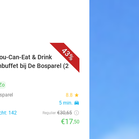
43%
You-Can-Eat & Drink
hbuffet bij De Bosparel (2
Zo
sparel
8.8
star
5 min.
directions_car
cht: 142
€30
,65
Regulier
€17
,50