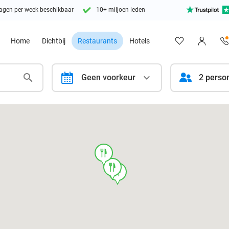
agen per week beschikbaar
10+ miljoen leden
Home
Dichtbij
Restaurants
Hotels
calendar
Geen voorkeur
2 perso
food
food
food