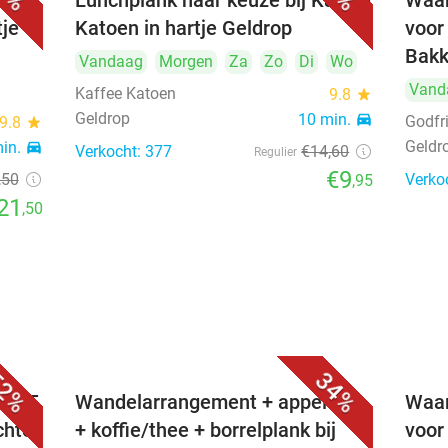
e +
Lunchplank naar keuze bij Kaffee
Waar
tje
Katoen in hartje Geldrop
voor
Bakk
Vandaag
Morgen
Za
Zo
Di
Wo
Vand
Kaffee Katoen
9.8
star
Geldrop
10 min.
directions_car
Godfr
9.8
star
Geldr
min.
directions_car
Verkocht: 377
€14
,60
Regulier
€9
,50
Verko
,95
21
,50
2%
34%
. €25
Wandelarrangement + appelflap
Waar
chte
+ koffie/thee + borrelplank bij
voor