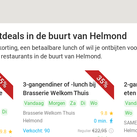
tdeals in de buurt van Helmond
rting, een betaalbare lunch of wil je ontbijten voor
e restaurants in de buurt van Helmond.
5%
35%
3-gangendiner of -lunch bij
2-ga
e
Brasserie Welkom Thuis
eten
Vandaag
Morgen
Za
Di
Wo
Vand
Di
Brasserie Welkom Thuis
Wo
9.8
star
Helmond
0 min.
directions_walk
SAMEN
Helm
Verkocht: 90
€22
,95
9.8
star
Regulier