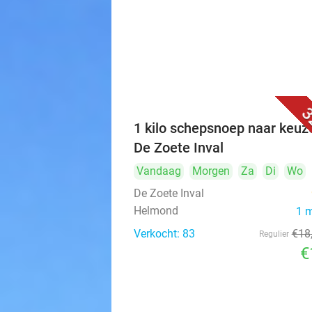
3
1 kilo schepsnoep naar keuze
De Zoete Inval
Vandaag
Morgen
Za
Di
Wo
De Zoete Inval
Helmond
1 
Verkocht: 83
€18
Regulier
€