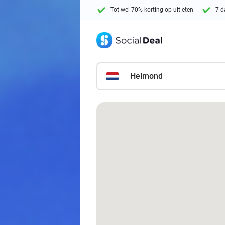
Tot wel 70% korting op uit eten
7 d
Helmond