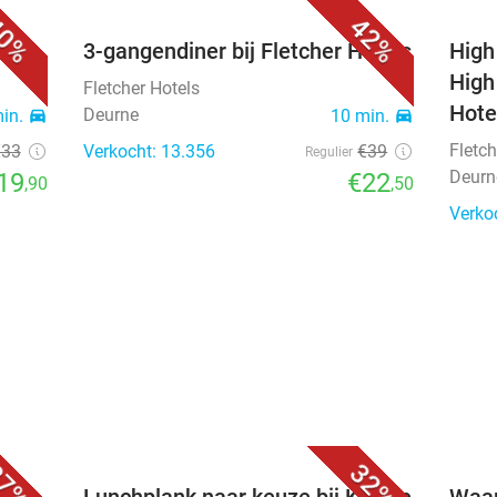
0%
42%
els
3-gangendiner bij Fletcher Hotels
High
High
Fletcher Hotels
Hote
Deurne
min.
directions_car
10 min.
directions_car
Fletch
€33
Verkocht: 13.356
€39
Regulier
Deurn
19
€22
,90
,50
Verko
7%
32%