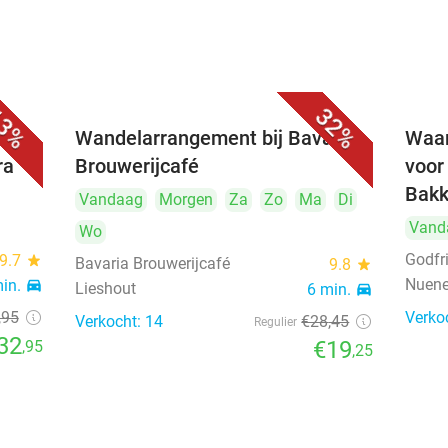
3%
32%
rink
Wandelarrangement bij Bavaria
Waar
ra
Brouwerijcafé
voor
Bakk
Vandaag
Morgen
Za
Zo
Ma
Di
Vand
Wo
Godfr
9.7
star
Bavaria Brouwerijcafé
9.8
star
Nuen
min.
directions_car
Lieshout
6 min.
directions_car
,95
Verko
Verkocht: 14
€28
,45
Regulier
32
€19
,95
,25