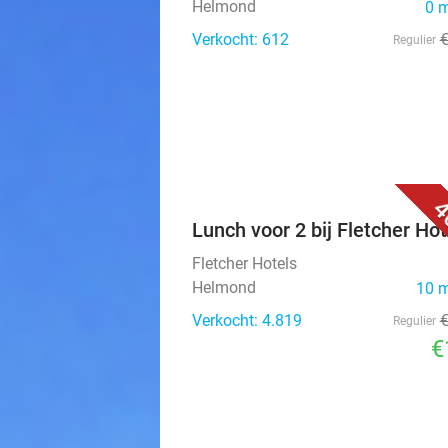
Helmond
0 
Verkocht: 612
Regulier
4
Lunch voor 2 bij Fletcher Hot
Fletcher Hotels
Helmond
10 
Verkocht: 4.819
Regulier
€