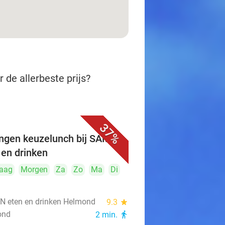
 de allerbeste prijs?
37%
ngen keuzelunch bij SAMEN
 en drinken
aag
Morgen
Za
Zo
Ma
Di
 eten en drinken Helmond
9.3
star
ond
2 min.
directions_walk