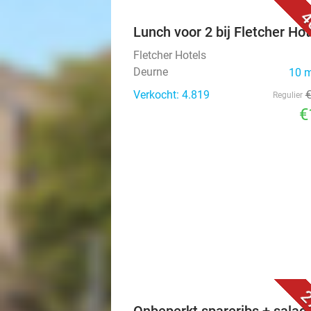
4
Lunch voor 2 bij Fletcher Hot
Fletcher Hotels
Deurne
10 
Verkocht: 4.819
Regulier
€
2