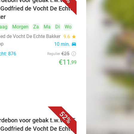
debon voor gebak t.w.v. €25
 Godfried de Vocht De Echte
er
aag
Morgen
Za
Ma
Di
Wo
ied de Vocht De Echte Bakker
9.6
star
op
10 min.
directions_car
cht: 876
€25
Regulier
€11
,99
52%
debon voor gebak t.w.v. €25
 Godfried de Vocht De Echte