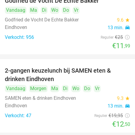
Godfried de Vocht De Echte Bakker
Vandaag
Ma
Di
Wo
Do
Vr
Godfried de Vocht De Echte Bakker
9.6
star
Eindhoven
13 min.
directions_car
Verkocht: 956
€25
Regulier
€11
,99
2-gangen keuzelunch bij SAMEN eten &
37%
drinken Eindhoven
Vandaag
Morgen
Ma
Di
Wo
Do
Vr
SAMEN eten & drinken Eindhoven
9.3
star
Eindhoven
13 min.
directions_car
Verkocht: 47
€19
,95
Regulier
€12
,50