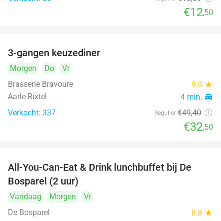
€12
,50
3-gangen keuzediner
34%
Morgen
Do
Vr
Brasserie Bravoure
9.8
star
Aarle-Rixtel
4 min.
directions_car
Verkocht: 337
€49
,40
Regulier
€32
,50
All-You-Can-Eat & Drink lunchbuffet bij De
43%
Bosparel (2 uur)
Vandaag
Morgen
Vr
De Bosparel
8.8
star