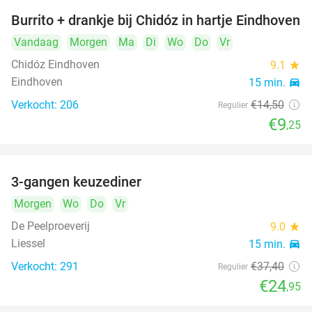
Burrito + drankje bij Chidóz in hartje Eindhoven
36%
Vandaag
Morgen
Ma
Di
Wo
Do
Vr
Chidóz Eindhoven
9.1
star
Eindhoven
15 min.
directions_car
Verkocht: 206
€14
,50
Regulier
€9
,25
3-gangen keuzediner
33%
Morgen
Wo
Do
Vr
De Peelproeverij
9.0
star
Liessel
15 min.
directions_car
Verkocht: 291
€37
,40
Regulier
€24
,95