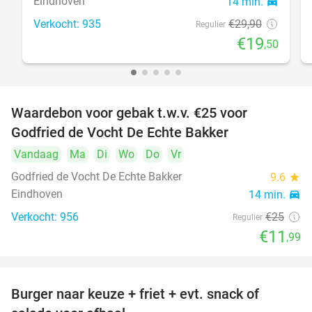
Eindhoven
14 min.
directions_car
Verkocht: 935
€29
,90
Regulier
€19
,50
Waardebon voor gebak t.w.v. €25 voor
52%
Godfried de Vocht De Echte Bakker
Vandaag
Ma
Di
Wo
Do
Vr
Godfried de Vocht De Echte Bakker
9.6
star
Eindhoven
14 min.
directions_car
Verkocht: 956
€25
Regulier
€11
,99
Burger naar keuze + friet + evt. snack of
37%