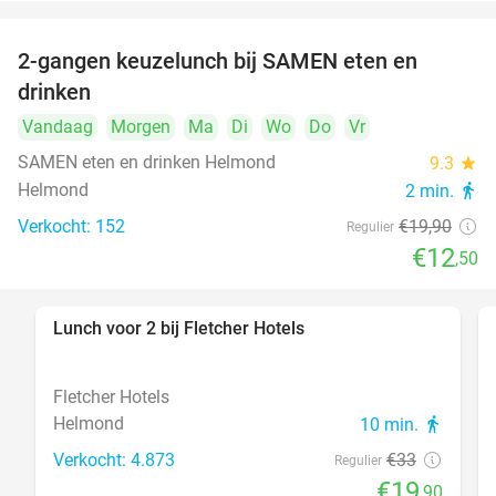
2-gangen keuzelunch bij SAMEN eten en
37%
drinken
Vandaag
Morgen
Ma
Di
Wo
Do
Vr
SAMEN eten en drinken Helmond
9.3
star
Helmond
2 min.
directions_walk
Verkocht: 152
€19
,90
Regulier
€12
,50
Lunch voor 2 bij Fletcher Hotels
40%
Fletcher Hotels
Helmond
10 min.
directions_walk
Verkocht: 4.873
€33
Regulier
€19
,90