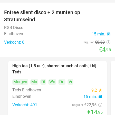
Entree silent disco + 2 munten op
42%
Stratumseind
RGB Disco
Eindhoven
15 min.
directions_car
Verkocht: 8
€8
,50
Regulier
€4
,95
High tea (1,5 uur), shared brunch of ontbijt bij
35%
Teds
Morgen
Ma
Di
Wo
Do
Vr
Teds Eindhoven
9.2
star
Eindhoven
15 min.
directions_car
Verkocht: 491
€22
,95
Regulier
€14
,95