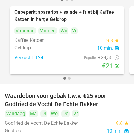
Onbeperkt spareribs + salade + friet bij Kaffee
27%
Katoen in hartje Geldrop
Vandaag
Morgen
Wo
Vr
Kaffee Katoen
9.8
star
Geldrop
10 min.
directions_car
Verkocht: 124
€29
,50
Regulier
€21
,50
Waardebon voor gebak t.w.v. €25 voor
52%
Godfried de Vocht De Echte Bakker
Vandaag
Ma
Di
Wo
Do
Vr
Godfried de Vocht De Echte Bakker
9.6
star
Geldrop
10 min.
directions_car