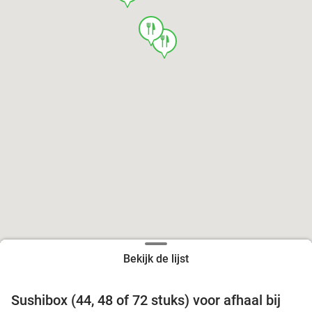
food
food
Bekijk de lijst
food
food
Sushibox (44, 48 of 72 stuks) voor afhaal bij
45%