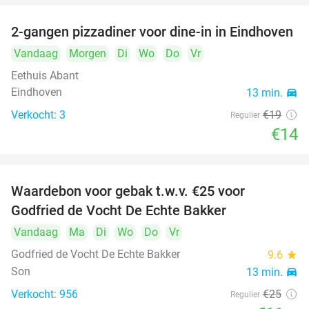
2-gangen pizzadiner voor dine-in in Eindhoven
26%
Vandaag
Morgen
Di
Wo
Do
Vr
Eethuis Abant
Eindhoven
13 min.
directions_car
Verkocht: 3
€19
Regulier
€14
Waardebon voor gebak t.w.v. €25 voor
52%
Godfried de Vocht De Echte Bakker
Vandaag
Ma
Di
Wo
Do
Vr
Godfried de Vocht De Echte Bakker
9.6
star
Son
13 min.
directions_car
Verkocht: 956
€25
Regulier