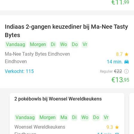
€11
,99
Indiaas 2-gangen keuzediner bij Ma-Nee Tasty
37%
Bytes
Vandaag
Morgen
Di
Wo
Do
Vr
Ma-Nee Tasty Bytes Eindhoven
8.7
star
Eindhoven
14 min.
directions_car
Verkocht: 115
€22
Regulier
€13
,95
2 pokébowls bij Woensel Wereldkeukens
35%
Vandaag
Morgen
Ma
Di
Wo
Do
Vr
Woensel Wereldkeukens
9.3
star