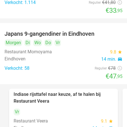
Verkocht: 1.114
€41
,80
Regulier
€33
,95
Japans 9-gangendiner in Eindhoven
39%
Morgen
Di
Wo
Do
Vr
Restaurant Momoyama
9.8
star
Eindhoven
14 min.
directions_car
Verkocht: 58
€78
Regulier
€47
,95
Indiase rijsttafel naar keuze, af te halen bij
47%
Restaurant Veera
Vr
Restaurant Veera
9.1
star