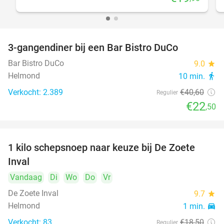
3-gangendiner bij een Bar Bistro DuCo
45%
Bar Bistro DuCo
9.0
star
Helmond
10 min.
directions_walk
Verkocht: 2.389
€40
,60
Regulier
€22
,50
1 kilo schepsnoep naar keuze bij De Zoete
32%
Inval
Vandaag
Di
Wo
Do
Vr
De Zoete Inval
9.7
star
Helmond
1 min.
directions_car
Verkocht: 83
€18
,50
Regulier