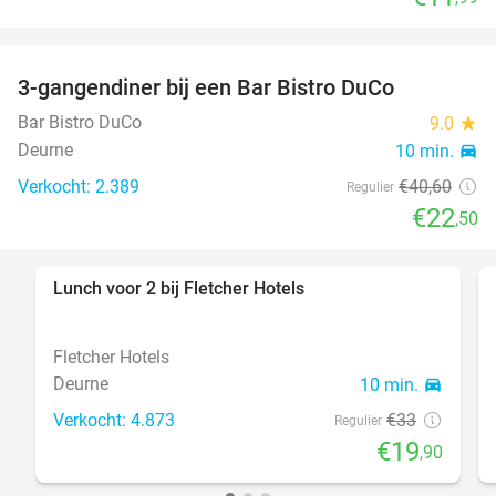
3-gangendiner bij een Bar Bistro DuCo
45%
Bar Bistro DuCo
9.0
star
Deurne
10 min.
directions_car
Verkocht: 2.389
€40
,60
Regulier
€22
,50
Lunch voor 2 bij Fletcher Hotels
40%
Fletcher Hotels
Deurne
10 min.
directions_car
Verkocht: 4.873
€33
Regulier
€19
,90