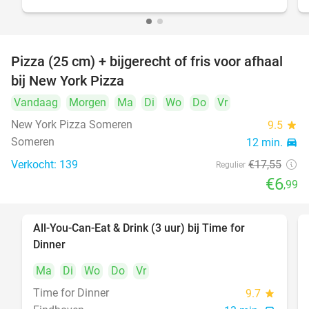
Pizza (25 cm) + bijgerecht of fris voor afhaal
60%
bij New York Pizza
Vandaag
Morgen
Ma
Di
Wo
Do
Vr
New York Pizza Someren
9.5
star
Someren
12 min.
directions_car
Verkocht: 139
€17
,55
Regulier
€6
,99
All-You-Can-Eat & Drink (3 uur) bij Time for
19%
Dinner
Ma
Di
Wo
Do
Vr
Time for Dinner
9.7
star