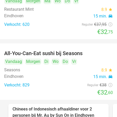
Vandaag
Morgen
Ma
Wo
Do
Vr
Restaurant Mint
8.9
star
Eindhoven
15 min.
directions_car
Verkocht: 620
€37
,95
Regulier
€32
,75
All-You-Can-Eat sushi bij Seasons
14%
Vandaag
Morgen
Di
Wo
Do
Vr
Seasons
8.9
star
Eindhoven
15 min.
directions_car
Verkocht: 829
€38
Regulier
€32
,60
Chinees of Indonesisch afhaaldiner voor 2
50%
personen bij Mr. Au by Sun On in Eindhoven