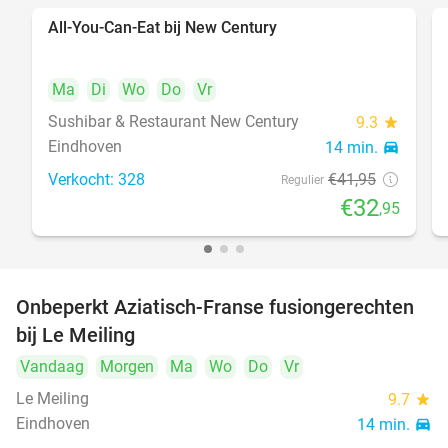
All-You-Can-Eat bij New Century
21%
Ma
Di
Wo
Do
Vr
Sushibar & Restaurant New Century
9.3
star
Eindhoven
14 min.
directions_car
Verkocht: 328
€41
,95
Regulier
€32
,95
Onbeperkt Aziatisch-Franse fusiongerechten
19%
bij Le Meiling
Vandaag
Morgen
Ma
Wo
Do
Vr
Le Meiling
9.7
star
Eindhoven
14 min.
directions_car