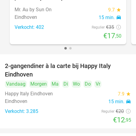
Mr. Au by Sun On
9.7
star
Eindhoven
15 min.
directions_car
Verkocht: 402
€35
Regulier
€17
,50
2-gangendiner à la carte bij Happy Italy
35%
Eindhoven
Vandaag
Morgen
Ma
Di
Wo
Do
Vr
Happy Italy Eindhoven
7.9
star
Eindhoven
15 min.
directions_car
Verkocht: 3.285
€20
Regulier
€12
,95