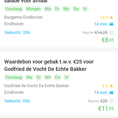
salade voor afhaal
Vandaag
Morgen
Ma
Di
Wo
Do
Vr
Burgerme Eindhoven
10.0
star
Eindhoven
14 min.
directions_car
Verkocht: 336
€14
,25
Regulier
€8
,95
Waardebon voor gebak t.w.v. €25 voor
52%
Godfried de Vocht De Echte Bakker
Vandaag
Ma
Di
Wo
Do
Vr
Godfried de Vocht De Echte Bakker
9.6
star
Eindhoven
14 min.
directions_car
Verkocht: 956
€25
Regulier
€11
,99