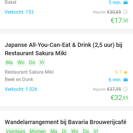
Bakel
5 min.
directions_car
Verkocht: 153
€30
,65
Regulier
€17
,50
Japanse All-You-Can-Eat & Drink (2,5 uur) bij
13%
Restaurant Sakura Miki
Ma
Wo
Do
Vr
Restaurant Sakura Miki
9.7
star
Beek en Donk
6 min.
directions_car
Verkocht: 1.026
€37
,95
Regulier
€32
,95
Wandelarrangement bij Bavaria Brouwerijcafé
32%
Vandaag
Morgen
Ma
Di
Wo
Do
Vr