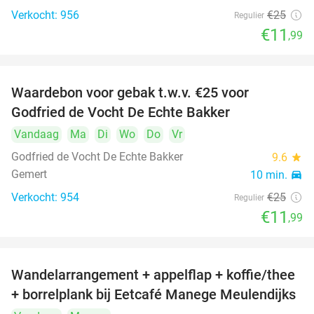
Verkocht: 956
€25
Regulier
€11
,99
Waardebon voor gebak t.w.v. €25 voor
52%
Godfried de Vocht De Echte Bakker
Vandaag
Ma
Di
Wo
Do
Vr
Godfried de Vocht De Echte Bakker
9.6
star
Gemert
10 min.
directions_car
Verkocht: 954
€25
Regulier
€11
,99
Wandelarrangement + appelflap + koffie/thee
34%
+ borrelplank bij Eetcafé Manege Meulendijks