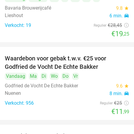
Bavaria Brouwerijcafé
9.8
star
Lieshout
6 min.
directions_car
Verkocht: 19
€28
,45
Regulier
€19
,25
Waardebon voor gebak t.w.v. €25 voor
52%
Godfried de Vocht De Echte Bakker
Vandaag
Ma
Di
Wo
Do
Vr
Godfried de Vocht De Echte Bakker
9.6
star
Nuenen
8 min.
directions_car
Verkocht: 956
€25
Regulier
€11
,99