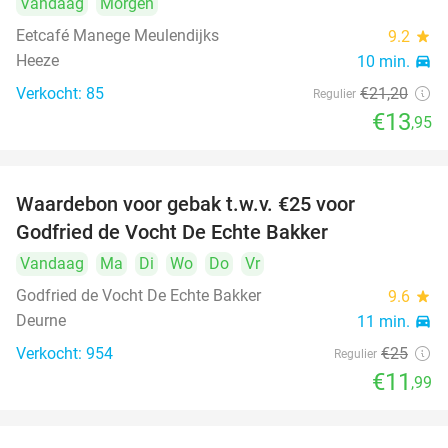
Vandaag
Morgen
Eetcafé Manege Meulendijks
9.2
star
Heeze
10 min.
directions_car
Verkocht: 85
€21
,20
Regulier
€13
,95
Waardebon voor gebak t.w.v. €25 voor
52%
Godfried de Vocht De Echte Bakker
Vandaag
Ma
Di
Wo
Do
Vr
Godfried de Vocht De Echte Bakker
9.6
star
Deurne
11 min.
directions_car
Verkocht: 954
€25
Regulier
€11
,99