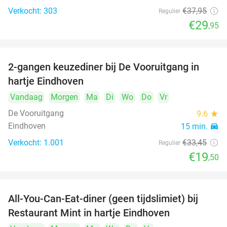
Verkocht: 303
€37
,95
Regulier
€29
,95
2-gangen keuzediner bij De Vooruitgang in
42%
hartje Eindhoven
Vandaag
Morgen
Ma
Di
Wo
Do
Vr
De Vooruitgang
9.6
star
Eindhoven
15 min.
directions_car
Verkocht: 1.001
€33
,45
Regulier
€19
,50
All-You-Can-Eat-diner (geen tijdslimiet) bij
14%
Restaurant Mint in hartje Eindhoven