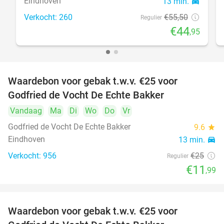
Eindhoven
13 min.
directions_car
Verkocht: 260
€55
,50
Regulier
€44
,95
Waardebon voor gebak t.w.v. €25 voor
52%
Godfried de Vocht De Echte Bakker
Vandaag
Ma
Di
Wo
Do
Vr
Godfried de Vocht De Echte Bakker
9.6
star
Eindhoven
13 min.
directions_car
Verkocht: 956
€25
Regulier
€11
,99
Waardebon voor gebak t.w.v. €25 voor
52%