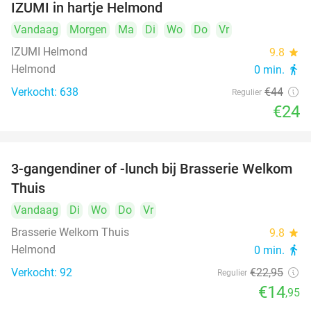
IZUMI in hartje Helmond
Vandaag
Morgen
Ma
Di
Wo
Do
Vr
IZUMI Helmond
9.8
star
Helmond
0 min.
directions_walk
Verkocht: 638
€44
Regulier
€24
3-gangendiner of -lunch bij Brasserie Welkom
35%
Thuis
Vandaag
Di
Wo
Do
Vr
Brasserie Welkom Thuis
9.8
star
Helmond
0 min.
directions_walk
Verkocht: 92
€22
,95
Regulier
€14
,95