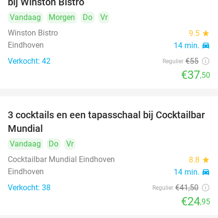
bij Winston Bistro
Vandaag
Morgen
Do
Vr
Winston Bistro
9.5
star
Eindhoven
14 min.
directions_car
Verkocht: 42
€55
Regulier
€37
,50
3 cocktails en een tapasschaal bij Cocktailbar
40%
Mundial
Vandaag
Do
Vr
Cocktailbar Mundial Eindhoven
8.8
star
Eindhoven
14 min.
directions_car
Verkocht: 38
€41
,50
Regulier
€24
,95