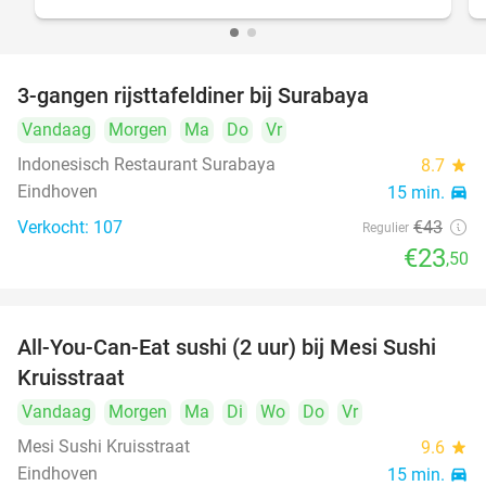
3-gangen rijsttafeldiner bij Surabaya
45%
Vandaag
Morgen
Ma
Do
Vr
Indonesisch Restaurant Surabaya
8.7
star
Eindhoven
15 min.
directions_car
Verkocht: 107
€43
Regulier
€23
,50
All-You-Can-Eat sushi (2 uur) bij Mesi Sushi
21%
Kruisstraat
Vandaag
Morgen
Ma
Di
Wo
Do
Vr
Mesi Sushi Kruisstraat
9.6
star
Eindhoven
15 min.
directions_car