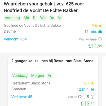
Waardebon voor gebak t.w.v. €25 voor
52%
Godfried de Vocht De Echte Bakker
Vandaag
Ma
Di
Wo
Do
Vr
Godfried de Vocht De Echte Bakker
9.6
star
Deurne
11 min.
directions_car
Verkocht: 954
€25
Regulier
€11
,99
2-gangen keuzelunch bij Restaurant Black Stone
36%
Vandaag
Morgen
Vr
Restaurant Black Stone
9.7
star
Someren
12 min.
directions_car
Verkocht: 45
€21
,15
Regulier
€13
,50