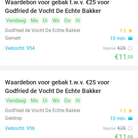
Waardebon voor gebak t.w.v. €25 voor
52%
Godfried de Vocht De Echte Bakker
Vandaag
Ma
Di
Wo
Do
Vr
Godfried de Vocht De Echte Bakker
9.6
star
Gemert
10 min.
directions_car
Verkocht: 954
€25
Regulier
€11
,99
Waardebon voor gebak t.w.v. €25 voor
52%
Godfried de Vocht De Echte Bakker
Vandaag
Ma
Di
Wo
Do
Vr
Godfried de Vocht De Echte Bakker
9.6
star
Geldrop
10 min.
directions_car
Verkocht: 956
€25
Regulier
€11
,99