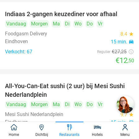
Indiaas 2-gangen keuzediner voor afhaal
54%
Vandaag
Morgen
Ma
Di
Wo
Do
Vr
Foodgasm Delivery
8.4
star
Eindhoven
15 min.
directions_car
Verkocht: 67
€27
,25
Regulier
€12
,50
All-You-Can-Eat sushi (2 uur) bij Mesi Sushi
21%
Nederlandplein
Vandaag
Morgen
Ma
Di
Wo
Do
Vr
Mesi Sushi Nederlandplein
9.7
star
Eindhoven
15 min.
directions_car
Verkocht: 468
€37
,95
Regulier
Home
Dichtbij
Restaurants
Hotels
Menu