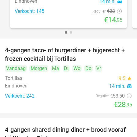
Eindhoven
14 min.
directions_car
Verkocht: 145
€28
Regulier
€14
,95
4-gangen taco- of burgerdiner + bijgerecht +
46%
frozen cocktail bij Tortillas
Vandaag
Morgen
Ma
Di
Wo
Do
Vr
Tortillas
9.5
star
Eindhoven
14 min.
directions_car
Verkocht: 242
€53
,50
Regulier
€28
,95
4-gangen shared dining-diner + brood vooraf
32%