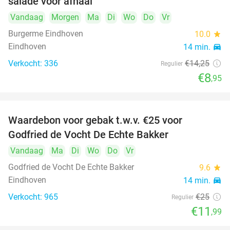
salade voor afhaal
Vandaag
Morgen
Ma
Di
Wo
Do
Vr
Burgerme Eindhoven
10.0
star
Eindhoven
14 min.
directions_car
Verkocht: 336
€14
,25
Regulier
€8
,95
Waardebon voor gebak t.w.v. €25 voor
52%
Godfried de Vocht De Echte Bakker
Vandaag
Ma
Di
Wo
Do
Vr
Godfried de Vocht De Echte Bakker
9.6
star
Eindhoven
14 min.
directions_car
Verkocht: 965
€25
Regulier
€11
,99