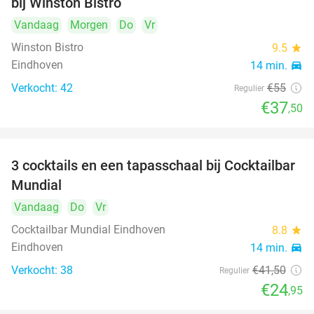
bij Winston Bistro
Vandaag
Morgen
Do
Vr
Winston Bistro
9.5
star
Eindhoven
14 min.
directions_car
Verkocht: 42
€55
Regulier
€37
,50
3 cocktails en een tapasschaal bij Cocktailbar
40%
Mundial
Vandaag
Do
Vr
Cocktailbar Mundial Eindhoven
8.8
star
Eindhoven
14 min.
directions_car
Verkocht: 38
€41
,50
Regulier
€24
,95