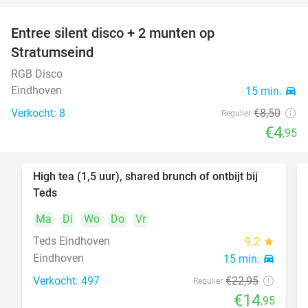
Entree silent disco + 2 munten op
42%
Stratumseind
RGB Disco
Eindhoven
15 min.
directions_car
Verkocht: 8
€8
,50
Regulier
€4
,95
High tea (1,5 uur), shared brunch of ontbijt bij
35%
Teds
Ma
Di
Wo
Do
Vr
Teds Eindhoven
9.2
star
Eindhoven
15 min.
directions_car
Verkocht: 497
€22
,95
Regulier
€14
,95