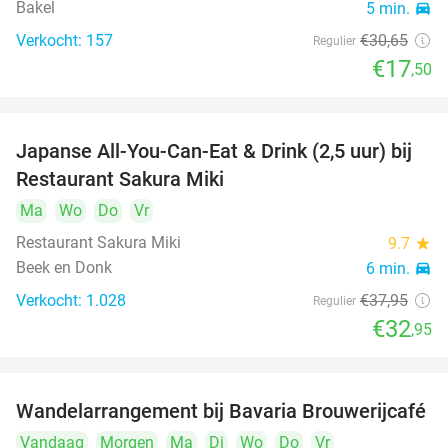
Bakel
5 min.
directions_car
Verkocht: 157
€30
,65
Regulier
€17
,50
Japanse All-You-Can-Eat & Drink (2,5 uur) bij
13%
Restaurant Sakura Miki
Ma
Wo
Do
Vr
Restaurant Sakura Miki
9.7
star
Beek en Donk
6 min.
directions_car
Verkocht: 1.028
€37
,95
Regulier
€32
,95
Wandelarrangement bij Bavaria Brouwerijcafé
32%
Vandaag
Morgen
Ma
Di
Wo
Do
Vr