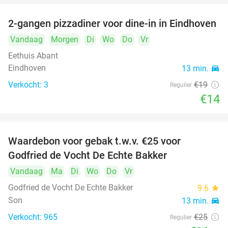
2-gangen pizzadiner voor dine-in in Eindhoven
26%
Vandaag
Morgen
Di
Wo
Do
Vr
Eethuis Abant
Eindhoven
13 min.
directions_car
Verkocht: 3
€19
Regulier
€14
Waardebon voor gebak t.w.v. €25 voor
52%
Godfried de Vocht De Echte Bakker
Vandaag
Ma
Di
Wo
Do
Vr
Godfried de Vocht De Echte Bakker
9.6
star
Son
13 min.
directions_car
Verkocht: 965
€25
Regulier