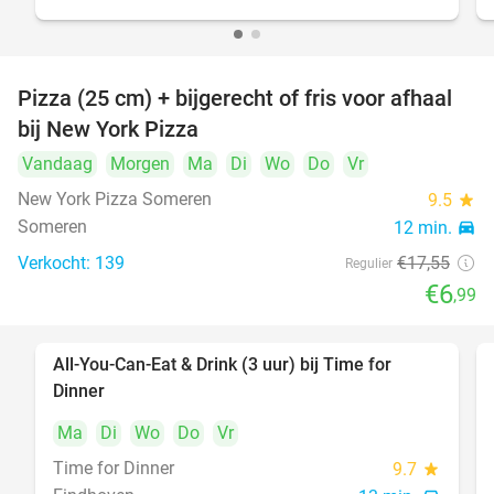
Pizza (25 cm) + bijgerecht of fris voor afhaal
60%
bij New York Pizza
Vandaag
Morgen
Ma
Di
Wo
Do
Vr
New York Pizza Someren
9.5
star
Someren
12 min.
directions_car
Verkocht: 139
€17
,55
Regulier
€6
,99
All-You-Can-Eat & Drink (3 uur) bij Time for
19%
Dinner
Ma
Di
Wo
Do
Vr
Time for Dinner
9.7
star