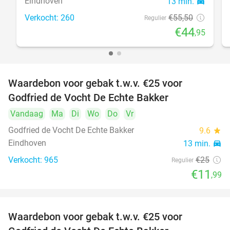
Eindhoven
13 min.
directions_car
Verkocht: 260
€55
,50
Regulier
€44
,95
Waardebon voor gebak t.w.v. €25 voor
52%
Godfried de Vocht De Echte Bakker
Vandaag
Ma
Di
Wo
Do
Vr
Godfried de Vocht De Echte Bakker
9.6
star
Eindhoven
13 min.
directions_car
Verkocht: 965
€25
Regulier
€11
,99
Waardebon voor gebak t.w.v. €25 voor
52%