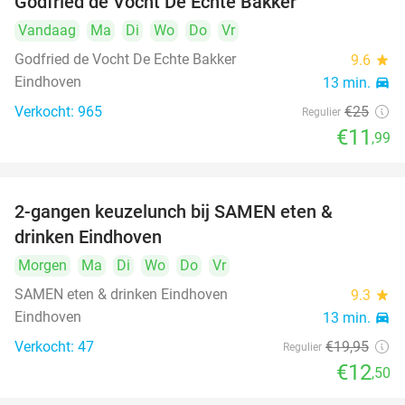
Godfried de Vocht De Echte Bakker
Vandaag
Ma
Di
Wo
Do
Vr
Godfried de Vocht De Echte Bakker
9.6
star
Eindhoven
13 min.
directions_car
Verkocht: 965
€25
Regulier
€11
,99
2-gangen keuzelunch bij SAMEN eten &
37%
drinken Eindhoven
Morgen
Ma
Di
Wo
Do
Vr
SAMEN eten & drinken Eindhoven
9.3
star
Eindhoven
13 min.
directions_car
Verkocht: 47
€19
,95
Regulier
€12
,50