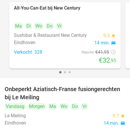
All-You-Can-Eat bij New Century
21%
Ma
Di
Wo
Do
Vr
Sushibar & Restaurant New Century
9.3
star
Eindhoven
14 min.
directions_car
Verkocht: 328
€41
,95
Regulier
€32
,95
Onbeperkt Aziatisch-Franse fusiongerechten
19%
bij Le Meiling
Vandaag
Morgen
Ma
Wo
Do
Vr
Le Meiling
9.7
star
Eindhoven
14 min.
directions_car