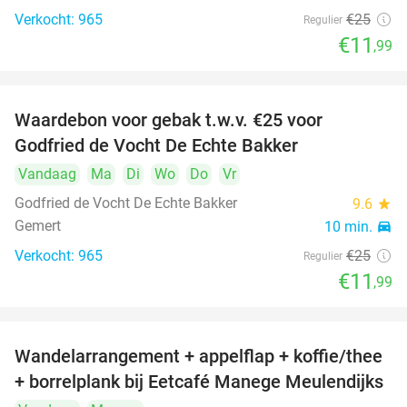
Verkocht: 965
€25
Regulier
€11
,99
Waardebon voor gebak t.w.v. €25 voor
52%
Godfried de Vocht De Echte Bakker
Vandaag
Ma
Di
Wo
Do
Vr
Godfried de Vocht De Echte Bakker
9.6
star
Gemert
10 min.
directions_car
Verkocht: 965
€25
Regulier
€11
,99
Wandelarrangement + appelflap + koffie/thee
34%
+ borrelplank bij Eetcafé Manege Meulendijks