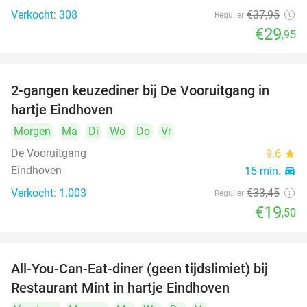
Verkocht: 308
€37
,95
Regulier
€29
,95
2-gangen keuzediner bij De Vooruitgang in
42%
hartje Eindhoven
Morgen
Ma
Di
Wo
Do
Vr
De Vooruitgang
9.6
star
Eindhoven
15 min.
directions_car
Verkocht: 1.003
€33
,45
Regulier
€19
,50
All-You-Can-Eat-diner (geen tijdslimiet) bij
14%
Restaurant Mint in hartje Eindhoven