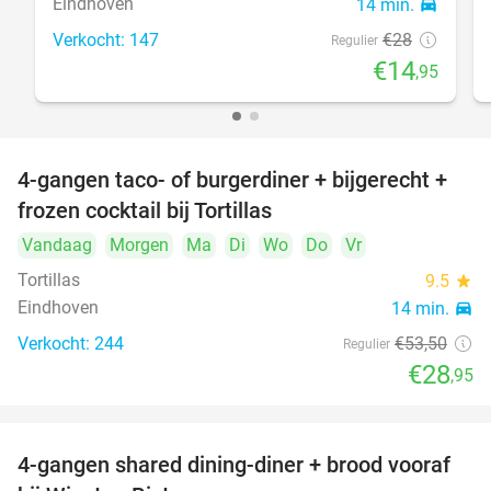
Eindhoven
14 min.
directions_car
Verkocht: 147
€28
Regulier
€14
,95
4-gangen taco- of burgerdiner + bijgerecht +
46%
frozen cocktail bij Tortillas
Vandaag
Morgen
Ma
Di
Wo
Do
Vr
Tortillas
9.5
star
Eindhoven
14 min.
directions_car
Verkocht: 244
€53
,50
Regulier
€28
,95
4-gangen shared dining-diner + brood vooraf
32%