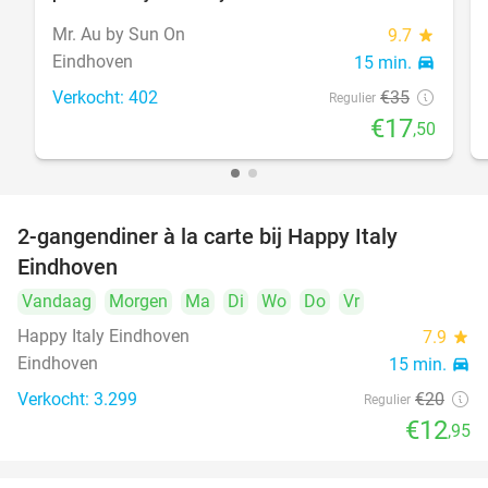
Mr. Au by Sun On
9.7
star
Eindhoven
15 min.
directions_car
Verkocht: 402
€35
Regulier
€17
,50
2-gangendiner à la carte bij Happy Italy
35%
Eindhoven
Vandaag
Morgen
Ma
Di
Wo
Do
Vr
Happy Italy Eindhoven
7.9
star
Eindhoven
15 min.
directions_car
Verkocht: 3.299
€20
Regulier
€12
,95