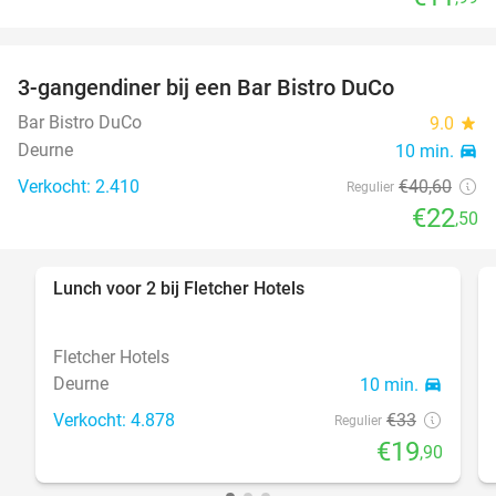
3-gangendiner bij een Bar Bistro DuCo
45%
Bar Bistro DuCo
9.0
star
Deurne
10 min.
directions_car
Verkocht: 2.410
€40
,60
Regulier
€22
,50
Lunch voor 2 bij Fletcher Hotels
40%
Fletcher Hotels
Deurne
10 min.
directions_car
Verkocht: 4.878
€33
Regulier
€19
,90