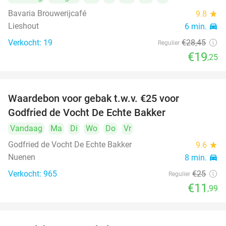
Bavaria Brouwerijcafé
9.8
star
Lieshout
6 min.
directions_car
Verkocht: 19
€28
,45
Regulier
€19
,25
Waardebon voor gebak t.w.v. €25 voor
52%
Godfried de Vocht De Echte Bakker
Vandaag
Ma
Di
Wo
Do
Vr
Godfried de Vocht De Echte Bakker
9.6
star
Nuenen
8 min.
directions_car
Verkocht: 965
€25
Regulier
€11
,99