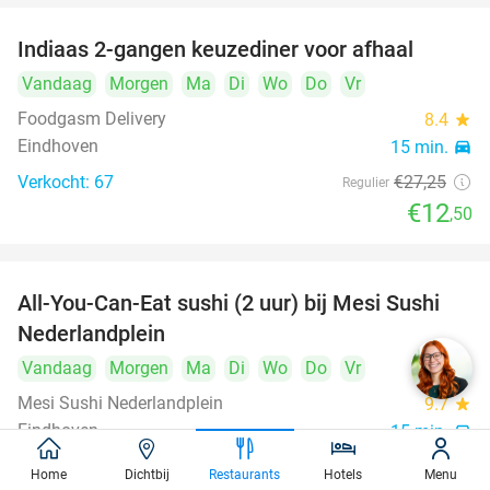
Indiaas 2-gangen keuzediner voor afhaal
54%
Vandaag
Morgen
Ma
Di
Wo
Do
Vr
Foodgasm Delivery
8.4
star
Eindhoven
15 min.
directions_car
Verkocht: 67
€27
,25
Regulier
€12
,50
All-You-Can-Eat sushi (2 uur) bij Mesi Sushi
21%
Nederlandplein
Vandaag
Morgen
Ma
Di
Wo
Do
Vr
Mesi Sushi Nederlandplein
9.7
star
Eindhoven
15 min.
directions_car
Verkocht: 491
€37
,95
Regulier
Home
Dichtbij
Restaurants
Hotels
Menu