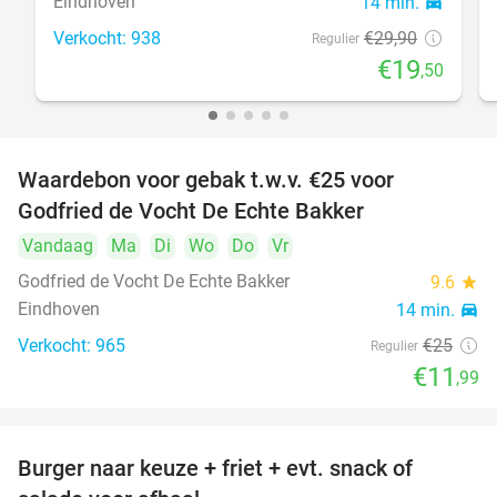
Eindhoven
14 min.
directions_car
Verkocht: 938
€29
,90
Regulier
€19
,50
Waardebon voor gebak t.w.v. €25 voor
52%
Godfried de Vocht De Echte Bakker
Vandaag
Ma
Di
Wo
Do
Vr
Godfried de Vocht De Echte Bakker
9.6
star
Eindhoven
14 min.
directions_car
Verkocht: 965
€25
Regulier
€11
,99
Burger naar keuze + friet + evt. snack of
37%