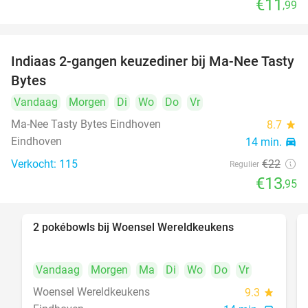
€11
,99
Indiaas 2-gangen keuzediner bij Ma-Nee Tasty
37%
Bytes
Vandaag
Morgen
Di
Wo
Do
Vr
Ma-Nee Tasty Bytes Eindhoven
8.7
star
Eindhoven
14 min.
directions_car
Verkocht: 115
€22
Regulier
€13
,95
2 pokébowls bij Woensel Wereldkeukens
35%
Vandaag
Morgen
Ma
Di
Wo
Do
Vr
Woensel Wereldkeukens
9.3
star