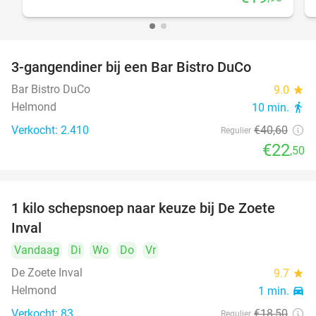
3-gangendiner bij een Bar Bistro DuCo
45%
Bar Bistro DuCo
9.0
star
Helmond
10 min.
directions_walk
Verkocht: 2.410
€40
,60
Regulier
€22
,50
1 kilo schepsnoep naar keuze bij De Zoete
32%
Inval
Vandaag
Di
Wo
Do
Vr
De Zoete Inval
9.7
star
Helmond
1 min.
directions_car
Verkocht: 83
€18
,50
Regulier