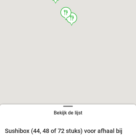
food
food
Bekijk de lijst
food
food
Sushibox (44, 48 of 72 stuks) voor afhaal bij
45%