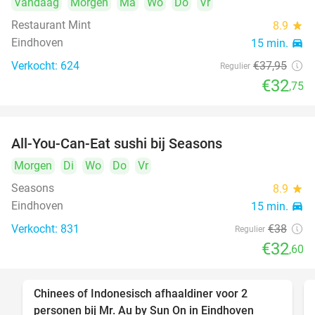
Vandaag
Morgen
Ma
Wo
Do
Vr
Restaurant Mint
8.9
star
Eindhoven
15 min.
directions_car
Verkocht: 624
€37
,95
Regulier
€32
,75
All-You-Can-Eat sushi bij Seasons
14%
Morgen
Di
Wo
Do
Vr
Seasons
8.9
star
Eindhoven
15 min.
directions_car
Verkocht: 831
€38
Regulier
€32
,60
Chinees of Indonesisch afhaaldiner voor 2
50%
personen bij Mr. Au by Sun On in Eindhoven