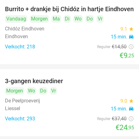
Burrito + drankje bij Chidóz in hartje Eindhoven
36%
Vandaag
Morgen
Ma
Di
Wo
Do
Vr
Chidóz Eindhoven
9.1
star
Eindhoven
15 min.
directions_car
Verkocht: 218
€14
,50
Regulier
€9
,25
3-gangen keuzediner
33%
Morgen
Wo
Do
Vr
De Peelproeverij
9.0
star
Liessel
15 min.
directions_car
Verkocht: 293
€37
,40
Regulier
€24
,95