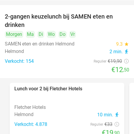
2-gangen keuzelunch bij SAMEN eten en
37%
drinken
Morgen
Ma
Di
Wo
Do
Vr
SAMEN eten en drinken Helmond
9.3
star
Helmond
2 min.
directions_walk
Verkocht: 154
€19
,90
Regulier
€12
,50
Lunch voor 2 bij Fletcher Hotels
40%
Fletcher Hotels
Helmond
10 min.
directions_walk
Verkocht: 4.878
€33
Regulier
€19
,90