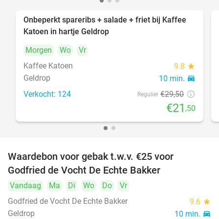
Onbeperkt spareribs + salade + friet bij Kaffee
27%
Katoen in hartje Geldrop
Morgen
Wo
Vr
Kaffee Katoen
9.8
star
Geldrop
10 min.
directions_car
Verkocht: 124
€29
,50
Regulier
€21
,50
Waardebon voor gebak t.w.v. €25 voor
52%
Godfried de Vocht De Echte Bakker
Vandaag
Ma
Di
Wo
Do
Vr
Godfried de Vocht De Echte Bakker
9.6
star
Geldrop
10 min.
directions_car