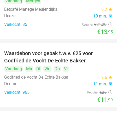
Vandaag
Morgen
Eetcafé Manege Meulendijks
9.2
star
Heeze
10 min.
directions_car
Verkocht: 85
€21
,20
Regulier
€13
,95
Waardebon voor gebak t.w.v. €25 voor
52%
Godfried de Vocht De Echte Bakker
Vandaag
Ma
Di
Wo
Do
Vr
Godfried de Vocht De Echte Bakker
9.6
star
Deurne
11 min.
directions_car
Verkocht: 965
€25
Regulier
€11
,99