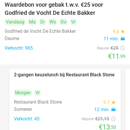
Waardebon voor gebak t.w.v. €25 voor
52%
Godfried de Vocht De Echte Bakker
Vandaag
Ma
Di
Wo
Do
Vr
Godfried de Vocht De Echte Bakker
9.6
star
Deurne
11 min.
directions_car
Verkocht: 965
€25
Regulier
€11
,99
2-gangen keuzelunch bij Restaurant Black Stone
36%
Morgen
Vr
Restaurant Black Stone
9.7
star
Someren
12 min.
directions_car
Verkocht: 45
€21
,15
Regulier
€13
,50