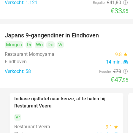
Verkocht: 1.121
€41
,80
Regulier
€33
,95
Japans 9-gangendiner in Eindhoven
39%
Morgen
Di
Wo
Do
Vr
Restaurant Momoyama
9.8
star
Eindhoven
14 min.
directions_car
Verkocht: 58
€78
Regulier
€47
,95
Indiase rijsttafel naar keuze, af te halen bij
47%
Restaurant Veera
Vr
Restaurant Veera
9.1
star