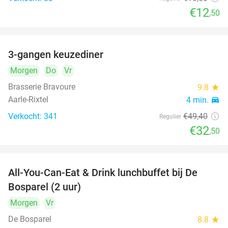
€12
,50
3-gangen keuzediner
34%
Morgen
Do
Vr
Brasserie Bravoure
9.8
star
Aarle-Rixtel
4 min.
directions_car
Verkocht: 341
€49
,40
Regulier
€32
,50
All-You-Can-Eat & Drink lunchbuffet bij De
43%
Bosparel (2 uur)
Morgen
Vr
De Bosparel
8.8
star