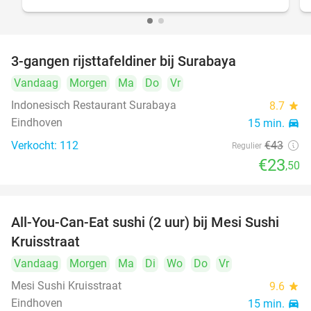
3-gangen rijsttafeldiner bij Surabaya
45%
Vandaag
Morgen
Ma
Do
Vr
Indonesisch Restaurant Surabaya
8.7
star
Eindhoven
15 min.
directions_car
Verkocht: 112
€43
Regulier
€23
,50
All-You-Can-Eat sushi (2 uur) bij Mesi Sushi
21%
Kruisstraat
Vandaag
Morgen
Ma
Di
Wo
Do
Vr
Mesi Sushi Kruisstraat
9.6
star
Eindhoven
15 min.
directions_car