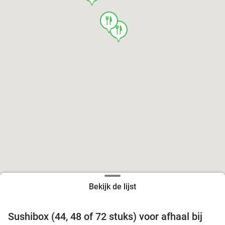
food
food
Bekijk de lijst
food
food
Sushibox (44, 48 of 72 stuks) voor afhaal bij
45%