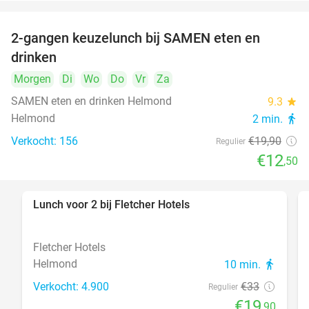
2-gangen keuzelunch bij SAMEN eten en
37%
drinken
Morgen
Di
Wo
Do
Vr
Za
SAMEN eten en drinken Helmond
9.3
star
Helmond
2 min.
directions_walk
Verkocht: 156
€19
,90
Regulier
€12
,50
Lunch voor 2 bij Fletcher Hotels
40%
Fletcher Hotels
Helmond
10 min.
directions_walk
Verkocht: 4.900
€33
Regulier
€19
,90