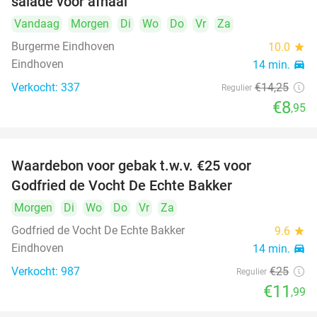
salade voor afhaal
Vandaag
Morgen
Di
Wo
Do
Vr
Za
Burgerme Eindhoven
10.0
star
Eindhoven
14 min.
directions_car
Verkocht: 337
€14
,25
Regulier
€8
,95
Waardebon voor gebak t.w.v. €25 voor
52%
Godfried de Vocht De Echte Bakker
Morgen
Di
Wo
Do
Vr
Za
Godfried de Vocht De Echte Bakker
9.6
star
Eindhoven
14 min.
directions_car
Verkocht: 987
€25
Regulier
€11
,99