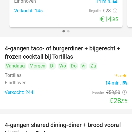
Eindhoven
14 min.
directions_car
Verkocht: 145
€28
Regulier
€14
,95
4-gangen taco- of burgerdiner + bijgerecht +
46%
frozen cocktail bij Tortillas
Vandaag
Morgen
Di
Wo
Do
Vr
Za
Tortillas
9.5
star
Eindhoven
14 min.
directions_car
Verkocht: 244
€53
,50
Regulier
€28
,95
4-gangen shared dining-diner + brood vooraf
32%