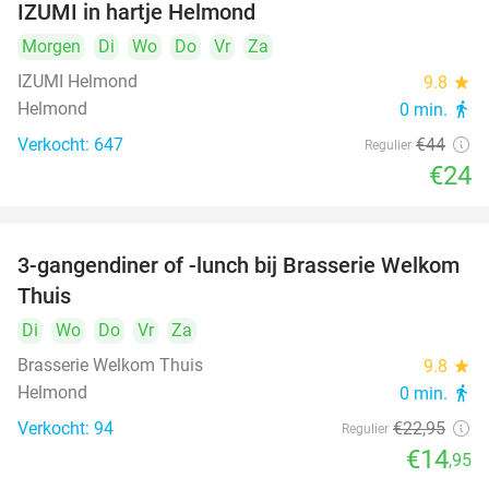
IZUMI in hartje Helmond
Morgen
Di
Wo
Do
Vr
Za
IZUMI Helmond
9.8
star
Helmond
0 min.
directions_walk
Verkocht: 647
€44
Regulier
€24
3-gangendiner of -lunch bij Brasserie Welkom
35%
Thuis
Di
Wo
Do
Vr
Za
Brasserie Welkom Thuis
9.8
star
Helmond
0 min.
directions_walk
Verkocht: 94
€22
,95
Regulier
€14
,95