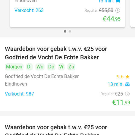
Eindhoven
13 min.
directions_car
Verkocht: 263
€55
,50
Regulier
€44
,95
Waardebon voor gebak t.w.v. €25 voor
52%
Godfried de Vocht De Echte Bakker
Morgen
Di
Wo
Do
Vr
Za
Godfried de Vocht De Echte Bakker
9.6
star
Eindhoven
13 min.
directions_car
Verkocht: 987
€25
Regulier
€11
,99
Waardebon voor gebak t.w.v. €25 voor
52%