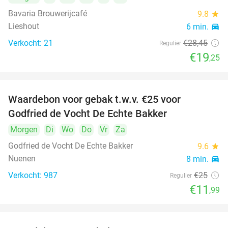
Bavaria Brouwerijcafé
9.8
star
Lieshout
6 min.
directions_car
Verkocht: 21
€28
,45
Regulier
€19
,25
Waardebon voor gebak t.w.v. €25 voor
52%
Godfried de Vocht De Echte Bakker
Morgen
Di
Wo
Do
Vr
Za
Godfried de Vocht De Echte Bakker
9.6
star
Nuenen
8 min.
directions_car
Verkocht: 987
€25
Regulier
€11
,99