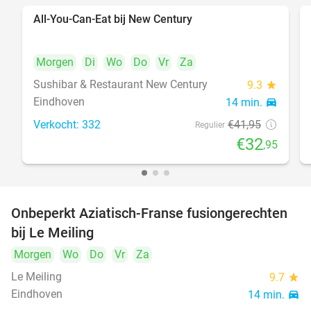
All-You-Can-Eat bij New Century
21%
Morgen
Di
Wo
Do
Vr
Za
Sushibar & Restaurant New Century
9.3
star
Eindhoven
14 min.
directions_car
Verkocht: 332
€41
,95
Regulier
€32
,95
Onbeperkt Aziatisch-Franse fusiongerechten
19%
bij Le Meiling
Morgen
Wo
Do
Vr
Za
Le Meiling
9.7
star
Eindhoven
14 min.
directions_car