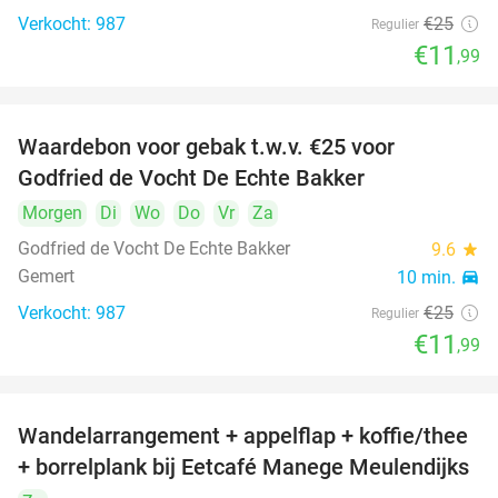
Verkocht: 987
€25
Regulier
€11
,99
Waardebon voor gebak t.w.v. €25 voor
52%
Godfried de Vocht De Echte Bakker
Morgen
Di
Wo
Do
Vr
Za
Godfried de Vocht De Echte Bakker
9.6
star
Gemert
10 min.
directions_car
Verkocht: 987
€25
Regulier
€11
,99
Wandelarrangement + appelflap + koffie/thee
34%
+ borrelplank bij Eetcafé Manege Meulendijks