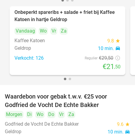
Onbeperkt spareribs + salade + friet bij Kaffee
27%
Katoen in hartje Geldrop
Vandaag
Wo
Vr
Za
Kaffee Katoen
9.8
star
Geldrop
10 min.
directions_car
Verkocht: 126
€29
,50
Regulier
€21
,50
Waardebon voor gebak t.w.v. €25 voor
52%
Godfried de Vocht De Echte Bakker
Morgen
Di
Wo
Do
Vr
Za
Godfried de Vocht De Echte Bakker
9.6
star
Geldrop
10 min.
directions_car