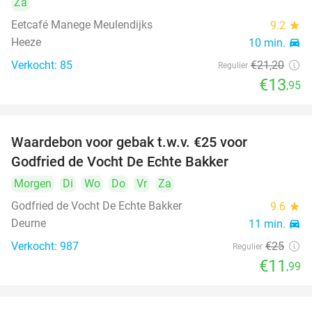
Za
Eetcafé Manege Meulendijks
9.2
star
Heeze
10 min.
directions_car
Verkocht: 85
€21
,20
Regulier
€13
,95
Waardebon voor gebak t.w.v. €25 voor
52%
Godfried de Vocht De Echte Bakker
Morgen
Di
Wo
Do
Vr
Za
Godfried de Vocht De Echte Bakker
9.6
star
Deurne
11 min.
directions_car
Verkocht: 987
€25
Regulier
€11
,99