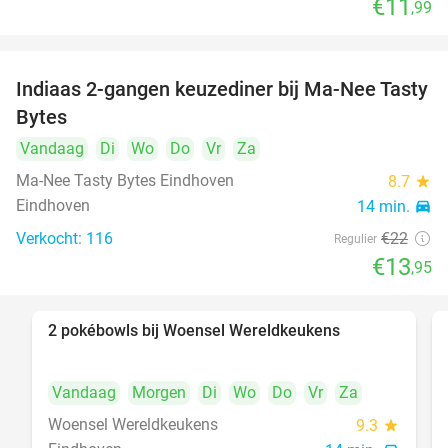
€11
,99
Indiaas 2-gangen keuzediner bij Ma-Nee Tasty
37%
Bytes
Vandaag
Di
Wo
Do
Vr
Za
Ma-Nee Tasty Bytes Eindhoven
8.7
star
Eindhoven
14 min.
directions_car
Verkocht: 116
€22
Regulier
€13
,95
2 pokébowls bij Woensel Wereldkeukens
35%
Vandaag
Morgen
Di
Wo
Do
Vr
Za
Woensel Wereldkeukens
9.3
star