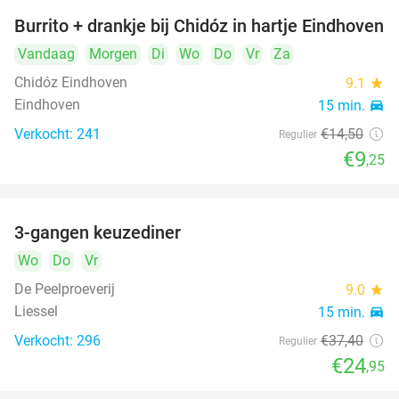
Burrito + drankje bij Chidóz in hartje Eindhoven
36%
Vandaag
Morgen
Di
Wo
Do
Vr
Za
Chidóz Eindhoven
9.1
star
Eindhoven
15 min.
directions_car
Verkocht: 241
€14
,50
Regulier
€9
,25
3-gangen keuzediner
33%
Wo
Do
Vr
De Peelproeverij
9.0
star
Liessel
15 min.
directions_car
Verkocht: 296
€37
,40
Regulier
€24
,95