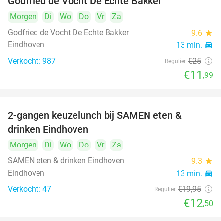
Godfried de Vocht De Echte Bakker
Morgen
Di
Wo
Do
Vr
Za
Godfried de Vocht De Echte Bakker
9.6
star
Eindhoven
13 min.
directions_car
Verkocht: 987
€25
Regulier
€11
,99
2-gangen keuzelunch bij SAMEN eten &
37%
drinken Eindhoven
Morgen
Di
Wo
Do
Vr
Za
SAMEN eten & drinken Eindhoven
9.3
star
Eindhoven
13 min.
directions_car
Verkocht: 47
€19
,95
Regulier
€12
,50