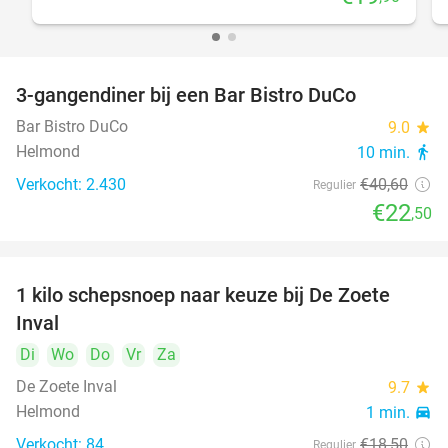
3-gangendiner bij een Bar Bistro DuCo
45%
Bar Bistro DuCo
9.0
star
Helmond
10 min.
directions_walk
Verkocht: 2.430
€40
,60
Regulier
€22
,50
1 kilo schepsnoep naar keuze bij De Zoete
32%
Inval
Di
Wo
Do
Vr
Za
De Zoete Inval
9.7
star
Helmond
1 min.
directions_car
Verkocht: 84
€18
,50
Regulier