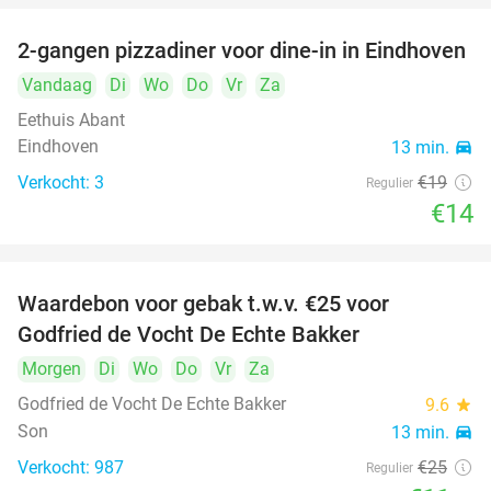
2-gangen pizzadiner voor dine-in in Eindhoven
26%
Vandaag
Di
Wo
Do
Vr
Za
Eethuis Abant
Eindhoven
13 min.
directions_car
Verkocht: 3
€19
Regulier
€14
Waardebon voor gebak t.w.v. €25 voor
52%
Godfried de Vocht De Echte Bakker
Morgen
Di
Wo
Do
Vr
Za
Godfried de Vocht De Echte Bakker
9.6
star
Son
13 min.
directions_car
Verkocht: 987
€25
Regulier