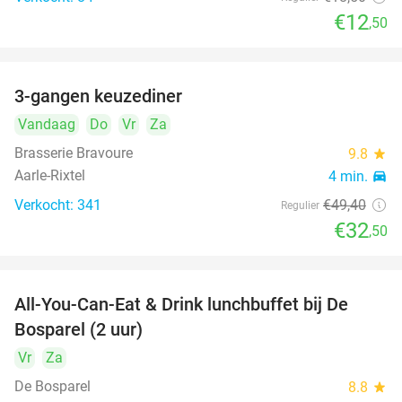
€12
,50
3-gangen keuzediner
34%
Vandaag
Do
Vr
Za
Brasserie Bravoure
9.8
star
Aarle-Rixtel
4 min.
directions_car
Verkocht: 341
€49
,40
Regulier
€32
,50
All-You-Can-Eat & Drink lunchbuffet bij De
43%
Bosparel (2 uur)
Vr
Za
De Bosparel
8.8
star