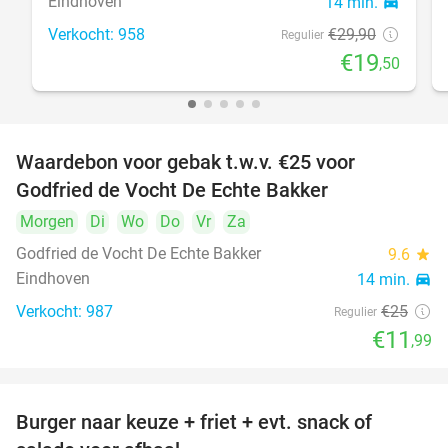
Eindhoven
14 min.
directions_car
Verkocht: 958
€29
,90
Regulier
€19
,50
Waardebon voor gebak t.w.v. €25 voor
52%
Godfried de Vocht De Echte Bakker
Morgen
Di
Wo
Do
Vr
Za
Godfried de Vocht De Echte Bakker
9.6
star
Eindhoven
14 min.
directions_car
Verkocht: 987
€25
Regulier
€11
,99
Burger naar keuze + friet + evt. snack of
37%