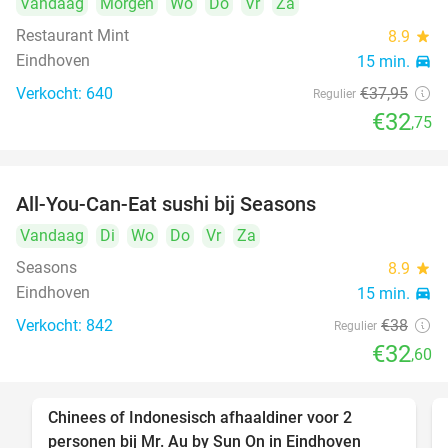
Vandaag
Morgen
Wo
Do
Vr
Za
Restaurant Mint
8.9
star
Eindhoven
15 min.
directions_car
Verkocht: 640
€37
,95
Regulier
€32
,75
All-You-Can-Eat sushi bij Seasons
14%
Vandaag
Di
Wo
Do
Vr
Za
Seasons
8.9
star
Eindhoven
15 min.
directions_car
Verkocht: 842
€38
Regulier
€32
,60
Chinees of Indonesisch afhaaldiner voor 2
50%
personen bij Mr. Au by Sun On in Eindhoven