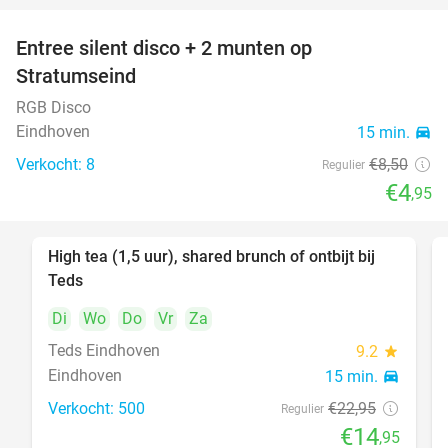
Entree silent disco + 2 munten op
42%
Stratumseind
RGB Disco
Eindhoven
15 min.
directions_car
Verkocht: 8
€8
,50
Regulier
€4
,95
High tea (1,5 uur), shared brunch of ontbijt bij
35%
Teds
Di
Wo
Do
Vr
Za
Teds Eindhoven
9.2
star
Eindhoven
15 min.
directions_car
Verkocht: 500
€22
,95
Regulier
€14
,95