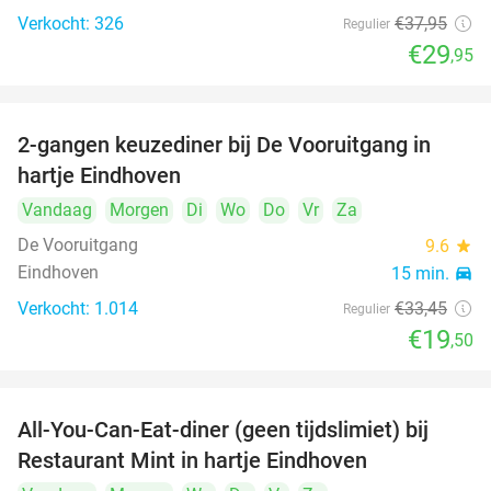
Verkocht: 326
€37
,95
Regulier
€29
,95
2-gangen keuzediner bij De Vooruitgang in
42%
hartje Eindhoven
Vandaag
Morgen
Di
Wo
Do
Vr
Za
De Vooruitgang
9.6
star
Eindhoven
15 min.
directions_car
Verkocht: 1.014
€33
,45
Regulier
€19
,50
All-You-Can-Eat-diner (geen tijdslimiet) bij
14%
Restaurant Mint in hartje Eindhoven