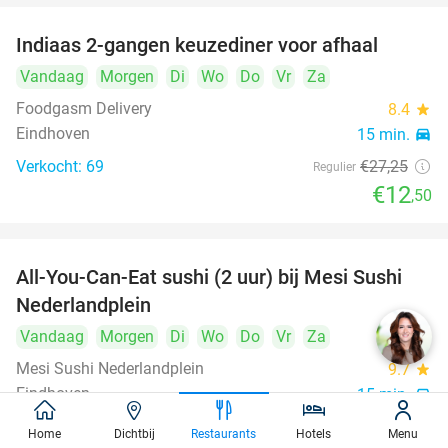
Indiaas 2-gangen keuzediner voor afhaal
54%
Vandaag
Morgen
Di
Wo
Do
Vr
Za
Foodgasm Delivery
8.4
star
Eindhoven
15 min.
directions_car
Verkocht: 69
€27
,25
Regulier
€12
,50
All-You-Can-Eat sushi (2 uur) bij Mesi Sushi
21%
Nederlandplein
Vandaag
Morgen
Di
Wo
Do
Vr
Za
Mesi Sushi Nederlandplein
9.7
star
Eindhoven
15 min.
directions_car
Verkocht: 515
€37
,95
Regulier
Home
Dichtbij
Restaurants
Hotels
Menu