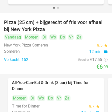
Pizza (25 cm) + bijgerecht of fris voor afhaal
60%
bij New York Pizza
Vandaag
Morgen
Di
Wo
Do
Vr
Za
New York Pizza Someren
9.5
star
Someren
12 min.
directions_car
Verkocht: 152
€17
,55
Regulier
€6
,99
All-You-Can-Eat & Drink (3 uur) bij Time for
19%
Dinner
Morgen
Di
Wo
Do
Vr
Za
Time for Dinner
9.7
star