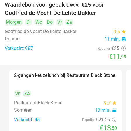
Waardebon voor gebak t.w.v. €25 voor
52%
Godfried de Vocht De Echte Bakker
Morgen
Di
Wo
Do
Vr
Za
Godfried de Vocht De Echte Bakker
9.6
star
Deurne
11 min.
directions_car
Verkocht: 987
€25
Regulier
€11
,99
2-gangen keuzelunch bij Restaurant Black Stone
36%
Vr
Za
Restaurant Black Stone
9.7
star
Someren
12 min.
directions_car
Verkocht: 45
€21
,15
Regulier
€13
,50