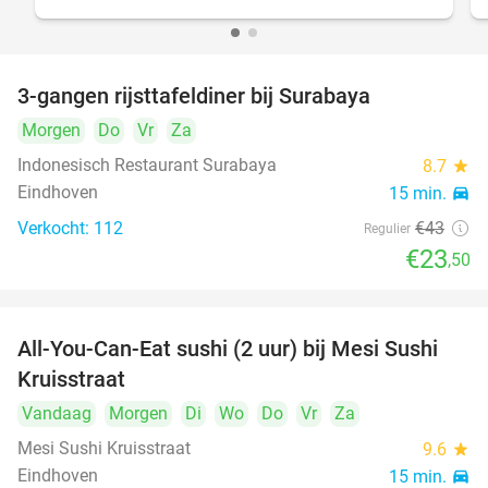
3-gangen rijsttafeldiner bij Surabaya
45%
Morgen
Do
Vr
Za
Indonesisch Restaurant Surabaya
8.7
star
Eindhoven
15 min.
directions_car
Verkocht: 112
€43
Regulier
€23
,50
All-You-Can-Eat sushi (2 uur) bij Mesi Sushi
21%
Kruisstraat
Vandaag
Morgen
Di
Wo
Do
Vr
Za
Mesi Sushi Kruisstraat
9.6
star
Eindhoven
15 min.
directions_car