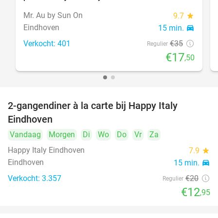
Mr. Au by Sun On
9.7
star
Eindhoven
15 min.
directions_car
Verkocht: 401
€35
Regulier
€17
,50
2-gangendiner à la carte bij Happy Italy
35%
Eindhoven
Vandaag
Morgen
Di
Wo
Do
Vr
Za
Happy Italy Eindhoven
7.9
star
Eindhoven
15 min.
directions_car
Verkocht: 3.357
€20
Regulier
€12
,95