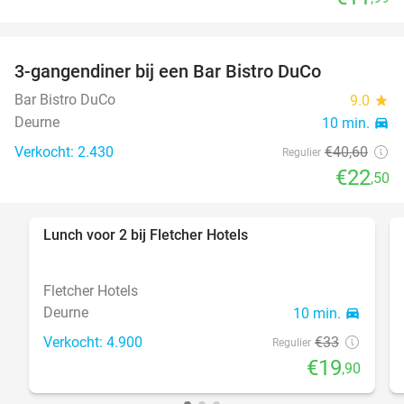
3-gangendiner bij een Bar Bistro DuCo
45%
Bar Bistro DuCo
9.0
star
Deurne
10 min.
directions_car
Verkocht: 2.430
€40
,60
Regulier
€22
,50
Lunch voor 2 bij Fletcher Hotels
40%
Fletcher Hotels
Deurne
10 min.
directions_car
Verkocht: 4.900
€33
Regulier
€19
,90