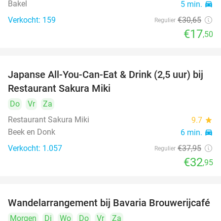
Bakel
5 min.
directions_car
Verkocht: 159
€30
,65
Regulier
€17
,50
Japanse All-You-Can-Eat & Drink (2,5 uur) bij
13%
Restaurant Sakura Miki
Do
Vr
Za
Restaurant Sakura Miki
9.7
star
Beek en Donk
6 min.
directions_car
Verkocht: 1.057
€37
,95
Regulier
€32
,95
Wandelarrangement bij Bavaria Brouwerijcafé
32%
Morgen
Di
Wo
Do
Vr
Za