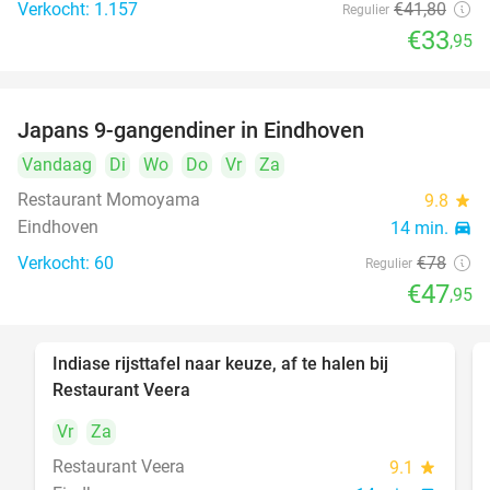
Verkocht: 1.157
€41
,80
Regulier
€33
,95
Japans 9-gangendiner in Eindhoven
39%
Vandaag
Di
Wo
Do
Vr
Za
Restaurant Momoyama
9.8
star
Eindhoven
14 min.
directions_car
Verkocht: 60
€78
Regulier
€47
,95
Indiase rijsttafel naar keuze, af te halen bij
47%
Restaurant Veera
Vr
Za
Restaurant Veera
9.1
star