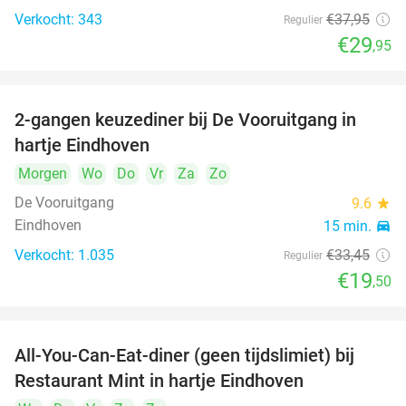
Verkocht: 343
€37
,95
Regulier
€29
,95
2-gangen keuzediner bij De Vooruitgang in
42%
hartje Eindhoven
Morgen
Wo
Do
Vr
Za
Zo
De Vooruitgang
9.6
star
Eindhoven
15 min.
directions_car
Verkocht: 1.035
€33
,45
Regulier
€19
,50
All-You-Can-Eat-diner (geen tijdslimiet) bij
14%
Restaurant Mint in hartje Eindhoven