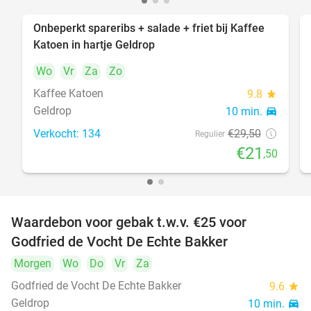
Onbeperkt spareribs + salade + friet bij Kaffee
27%
Katoen in hartje Geldrop
Wo
Vr
Za
Zo
Kaffee Katoen
9.8
star
Geldrop
10 min.
directions_car
Verkocht: 134
€29
,50
Regulier
€21
,50
Waardebon voor gebak t.w.v. €25 voor
52%
Godfried de Vocht De Echte Bakker
Morgen
Wo
Do
Vr
Za
Godfried de Vocht De Echte Bakker
9.6
star
Geldrop
10 min.
directions_car