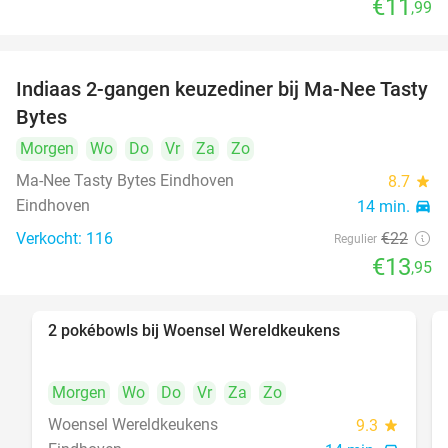
€11
,99
Indiaas 2-gangen keuzediner bij Ma-Nee Tasty
37%
Bytes
Morgen
Wo
Do
Vr
Za
Zo
Ma-Nee Tasty Bytes Eindhoven
8.7
star
Eindhoven
14 min.
directions_car
Verkocht: 116
€22
Regulier
€13
,95
2 pokébowls bij Woensel Wereldkeukens
35%
Morgen
Wo
Do
Vr
Za
Zo
Woensel Wereldkeukens
9.3
star