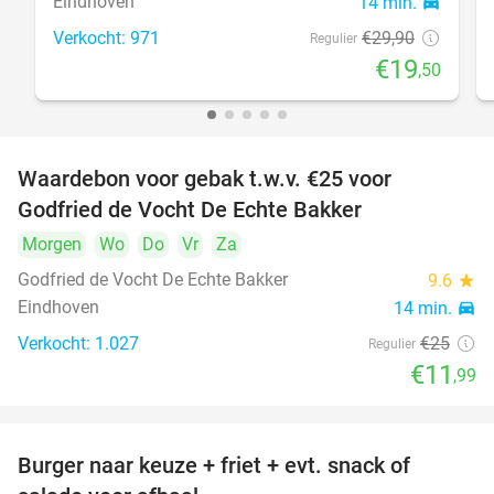
Eindhoven
14 min.
directions_car
Verkocht: 971
€29
,90
Regulier
€19
,50
Waardebon voor gebak t.w.v. €25 voor
52%
Godfried de Vocht De Echte Bakker
Morgen
Wo
Do
Vr
Za
Godfried de Vocht De Echte Bakker
9.6
star
Eindhoven
14 min.
directions_car
Verkocht: 1.027
€25
Regulier
€11
,99
Burger naar keuze + friet + evt. snack of
37%