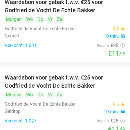
Waardebon voor gebak t.w.v. €25 voor
52%
Godfried de Vocht De Echte Bakker
Morgen
Wo
Do
Vr
Za
Godfried de Vocht De Echte Bakker
9.6
star
Gemert
10 min.
directions_car
Verkocht: 1.031
€25
Regulier
€11
,99
Waardebon voor gebak t.w.v. €25 voor
52%
Godfried de Vocht De Echte Bakker
Morgen
Wo
Do
Vr
Za
Godfried de Vocht De Echte Bakker
9.6
star
Geldrop
10 min.
directions_car
Verkocht: 1.027
€25
Regulier
€11
,99