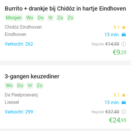
Burrito + drankje bij Chidóz in hartje Eindhoven
36%
Morgen
Wo
Do
Vr
Za
Zo
Chidóz Eindhoven
9.1
star
Eindhoven
15 min.
directions_car
Verkocht: 262
€14
,50
Regulier
€9
,25
3-gangen keuzediner
33%
Wo
Do
Vr
Zo
De Peelproeverij
9.1
star
Liessel
15 min.
directions_car
Verkocht: 299
€37
,40
Regulier
€24
,95