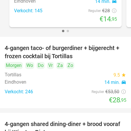
Eindhoven
14 min.
directions_car
Verkocht: 145
€28
Regulier
€14
,95
4-gangen taco- of burgerdiner + bijgerecht +
46%
frozen cocktail bij Tortillas
Morgen
Wo
Do
Vr
Za
Zo
Tortillas
9.5
star
Eindhoven
14 min.
directions_car
Verkocht: 246
€53
,50
Regulier
€28
,95
4-gangen shared dining-diner + brood vooraf
32%