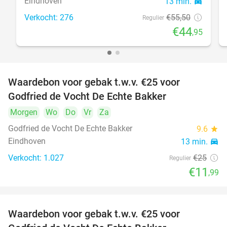
Eindhoven
13 min.
directions_car
Verkocht: 276
€55
,50
Regulier
€44
,95
Waardebon voor gebak t.w.v. €25 voor
52%
Godfried de Vocht De Echte Bakker
Morgen
Wo
Do
Vr
Za
Godfried de Vocht De Echte Bakker
9.6
star
Eindhoven
13 min.
directions_car
Verkocht: 1.027
€25
Regulier
€11
,99
Waardebon voor gebak t.w.v. €25 voor
52%