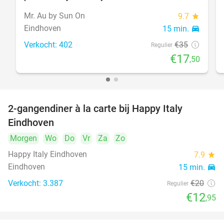
Mr. Au by Sun On
9.7
star
Eindhoven
15 min.
directions_car
Verkocht: 402
€35
Regulier
€17
,50
2-gangendiner à la carte bij Happy Italy
35%
Eindhoven
Morgen
Wo
Do
Vr
Za
Zo
Happy Italy Eindhoven
7.9
star
Eindhoven
15 min.
directions_car
Verkocht: 3.387
€20
Regulier
€12
,95