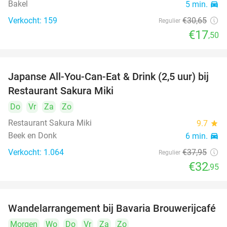
Bakel
5 min.
directions_car
Verkocht: 159
€30
,65
Regulier
€17
,50
Japanse All-You-Can-Eat & Drink (2,5 uur) bij
13%
Restaurant Sakura Miki
Do
Vr
Za
Zo
Restaurant Sakura Miki
9.7
star
Beek en Donk
6 min.
directions_car
Verkocht: 1.064
€37
,95
Regulier
€32
,95
Wandelarrangement bij Bavaria Brouwerijcafé
32%
Morgen
Wo
Do
Vr
Za
Zo