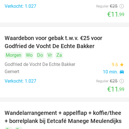
Verkocht: 1.027
€25
Regulier
€11
,99
Waardebon voor gebak t.w.v. €25 voor
52%
Godfried de Vocht De Echte Bakker
Morgen
Wo
Do
Vr
Za
Godfried de Vocht De Echte Bakker
9.6
star
Gemert
10 min.
directions_car
Verkocht: 1.027
€25
Regulier
€11
,99
Wandelarrangement + appelflap + koffie/thee
34%
+ borrelplank bij Eetcafé Manege Meulendijks