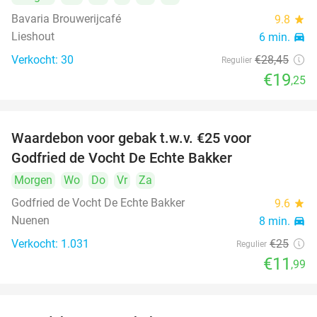
Bavaria Brouwerijcafé
9.8
star
Lieshout
6 min.
directions_car
Verkocht: 30
€28
,45
Regulier
€19
,25
Waardebon voor gebak t.w.v. €25 voor
52%
Godfried de Vocht De Echte Bakker
Morgen
Wo
Do
Vr
Za
Godfried de Vocht De Echte Bakker
9.6
star
Nuenen
8 min.
directions_car
Verkocht: 1.031
€25
Regulier
€11
,99