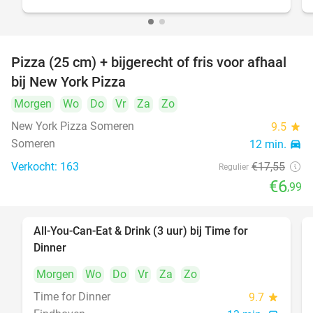
Pizza (25 cm) + bijgerecht of fris voor afhaal
60%
bij New York Pizza
Morgen
Wo
Do
Vr
Za
Zo
New York Pizza Someren
9.5
star
Someren
12 min.
directions_car
Verkocht: 163
€17
,55
Regulier
€6
,99
All-You-Can-Eat & Drink (3 uur) bij Time for
19%
Dinner
Morgen
Wo
Do
Vr
Za
Zo
Time for Dinner
9.7
star