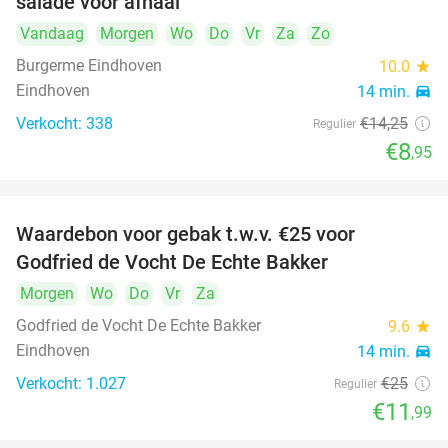
salade voor afhaal
Vandaag
Morgen
Wo
Do
Vr
Za
Zo
Burgerme Eindhoven
10.0
star
Eindhoven
14 min.
directions_car
Verkocht: 338
€14
,25
Regulier
€8
,95
Waardebon voor gebak t.w.v. €25 voor
52%
Godfried de Vocht De Echte Bakker
Morgen
Wo
Do
Vr
Za
Godfried de Vocht De Echte Bakker
9.6
star
Eindhoven
14 min.
directions_car
Verkocht: 1.027
€25
Regulier
€11
,99