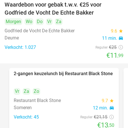
Waardebon voor gebak t.w.v. €25 voor
52%
Godfried de Vocht De Echte Bakker
Morgen
Wo
Do
Vr
Za
Godfried de Vocht De Echte Bakker
9.6
star
Deurne
11 min.
directions_car
Verkocht: 1.027
€25
Regulier
€11
,99
2-gangen keuzelunch bij Restaurant Black Stone
36%
Vr
Za
Zo
Restaurant Black Stone
9.7
star
Someren
12 min.
directions_car
Verkocht: 45
€21
,15
Regulier
€13
,50