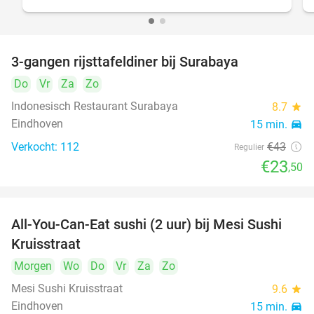
3-gangen rijsttafeldiner bij Surabaya
45%
Do
Vr
Za
Zo
Indonesisch Restaurant Surabaya
8.7
star
Eindhoven
15 min.
directions_car
Verkocht: 112
€43
Regulier
€23
,50
All-You-Can-Eat sushi (2 uur) bij Mesi Sushi
21%
Kruisstraat
Morgen
Wo
Do
Vr
Za
Zo
Mesi Sushi Kruisstraat
9.6
star
Eindhoven
15 min.
directions_car