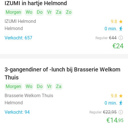
IZUMI in hartje Helmond
Morgen
Wo
Do
Vr
Za
Zo
IZUMI Helmond
9.8
star
Helmond
0 min.
directions_walk
Verkocht: 657
€44
Regulier
€24
3-gangendiner of -lunch bij Brasserie Welkom
35%
Thuis
Morgen
Wo
Do
Vr
Za
Brasserie Welkom Thuis
9.8
star
Helmond
0 min.
directions_walk
Verkocht: 94
€22
,95
Regulier
€14
,95