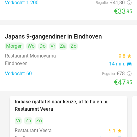
Verkocht: 1.200
€41
,80
Regulier
€33
,95
Japans 9-gangendiner in Eindhoven
39%
Morgen
Wo
Do
Vr
Za
Zo
Restaurant Momoyama
9.8
star
Eindhoven
14 min.
directions_car
Verkocht: 60
€78
Regulier
€47
,95
Indiase rijsttafel naar keuze, af te halen bij
47%
Restaurant Veera
Vr
Za
Zo
Restaurant Veera
9.1
star