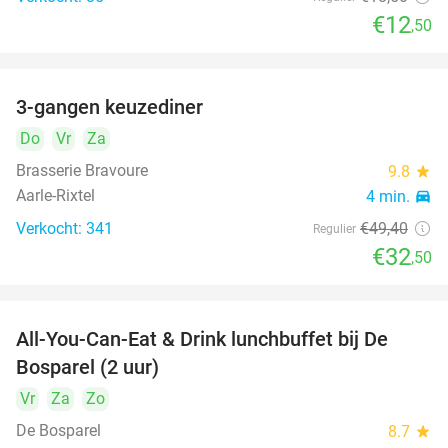
€12
,50
3-gangen keuzediner
34%
Do
Vr
Za
Brasserie Bravoure
9.8
star
Aarle-Rixtel
4 min.
directions_car
Verkocht: 341
€49
,40
Regulier
€32
,50
All-You-Can-Eat & Drink lunchbuffet bij De
43%
Bosparel (2 uur)
Vr
Za
Zo
De Bosparel
8.7
star