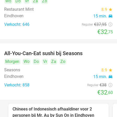
Wo
Do
Vr
Za
Zo
Restaurant Mint
8.9
star
Eindhoven
15 min.
directions_car
Verkocht: 646
€37
,95
Regulier
€32
,75
All-You-Can-Eat sushi bij Seasons
14%
Morgen
Wo
Do
Vr
Za
Zo
Seasons
8.9
star
Eindhoven
15 min.
directions_car
Verkocht: 858
€38
Regulier
€32
,60
Chinees of Indonesisch afhaaldiner voor 2
50%
personen bij Mr. Au by Sun On in Eindhoven