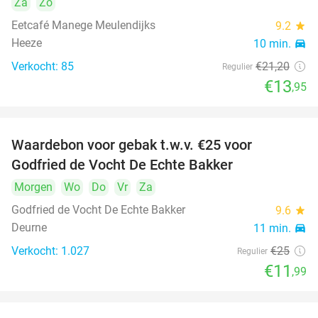
Za
Zo
Eetcafé Manege Meulendijks
9.2
star
Heeze
10 min.
directions_car
Verkocht: 85
€21
,20
Regulier
€13
,95
Waardebon voor gebak t.w.v. €25 voor
52%
Godfried de Vocht De Echte Bakker
Morgen
Wo
Do
Vr
Za
Godfried de Vocht De Echte Bakker
9.6
star
Deurne
11 min.
directions_car
Verkocht: 1.027
€25
Regulier
€11
,99