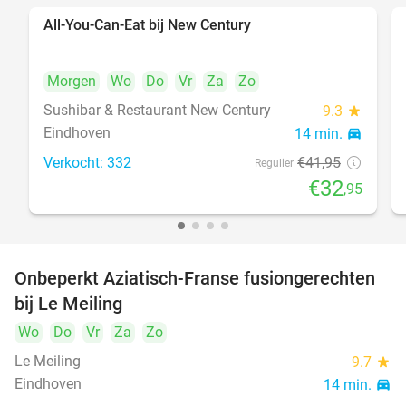
All-You-Can-Eat bij New Century
21%
Morgen
Wo
Do
Vr
Za
Zo
Sushibar & Restaurant New Century
9.3
star
Eindhoven
14 min.
directions_car
Verkocht: 332
€41
,95
Regulier
€32
,95
Onbeperkt Aziatisch-Franse fusiongerechten
19%
bij Le Meiling
Wo
Do
Vr
Za
Zo
Le Meiling
9.7
star
Eindhoven
14 min.
directions_car