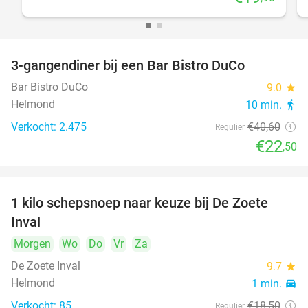
3-gangendiner bij een Bar Bistro DuCo
45%
Bar Bistro DuCo
9.0
star
Helmond
10 min.
directions_walk
Verkocht: 2.475
€40
,60
Regulier
€22
,50
1 kilo schepsnoep naar keuze bij De Zoete
32%
Inval
Morgen
Wo
Do
Vr
Za
De Zoete Inval
9.7
star
Helmond
1 min.
directions_car
Verkocht: 85
€18
,50
Regulier