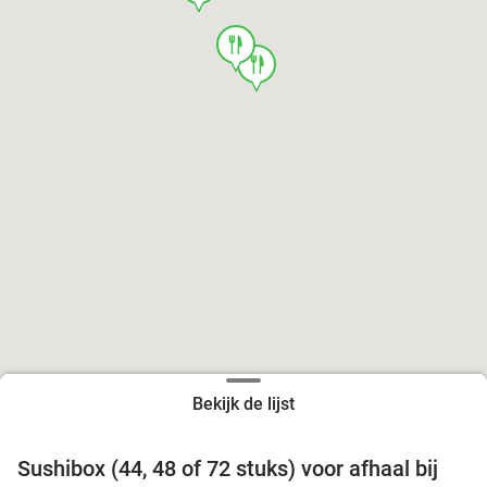
food
food
Bekijk de lijst
food
food
Sushibox (44, 48 of 72 stuks) voor afhaal bij
45%