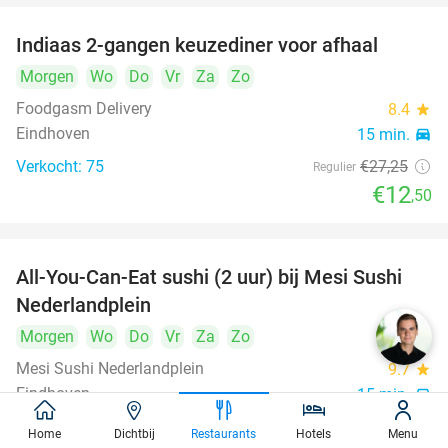
Indiaas 2-gangen keuzediner voor afhaal
54%
Morgen
Wo
Do
Vr
Za
Zo
Foodgasm Delivery
8.4
star
Eindhoven
15 min.
directions_car
Verkocht: 75
€27
,25
Regulier
€12
,50
All-You-Can-Eat sushi (2 uur) bij Mesi Sushi
21%
Nederlandplein
Morgen
Wo
Do
Vr
Za
Zo
Mesi Sushi Nederlandplein
9.7
star
Eindhoven
15 min.
directions_car
Verkocht: 552
€37
,95
Regulier
Home
Dichtbij
Restaurants
Hotels
Menu