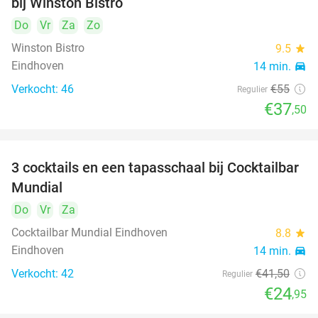
bij Winston Bistro
Do
Vr
Za
Zo
Winston Bistro
9.5
star
Eindhoven
14 min.
directions_car
Verkocht: 46
€55
Regulier
€37
,50
3 cocktails en een tapasschaal bij Cocktailbar
40%
Mundial
Do
Vr
Za
Cocktailbar Mundial Eindhoven
8.8
star
Eindhoven
14 min.
directions_car
Verkocht: 42
€41
,50
Regulier
€24
,95