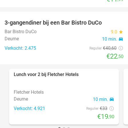
3-gangendiner bij een Bar Bistro DuCo
45%
Bar Bistro DuCo
9.0
star
Deurne
10 min.
directions_car
Verkocht: 2.475
€40
,60
Regulier
€22
,50
Lunch voor 2 bij Fletcher Hotels
40%
Fletcher Hotels
Deurne
10 min.
directions_car
Verkocht: 4.921
€33
Regulier
€19
,90