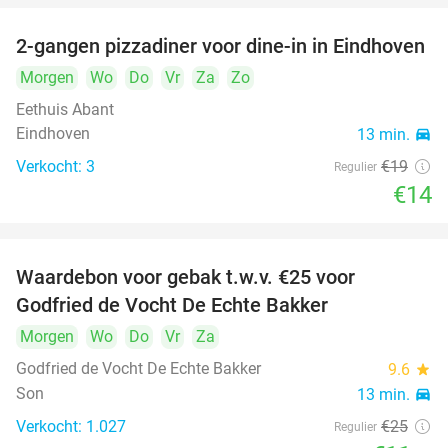
2-gangen pizzadiner voor dine-in in Eindhoven
26%
Morgen
Wo
Do
Vr
Za
Zo
Eethuis Abant
Eindhoven
13 min.
directions_car
Verkocht: 3
€19
Regulier
€14
Waardebon voor gebak t.w.v. €25 voor
52%
Godfried de Vocht De Echte Bakker
Morgen
Wo
Do
Vr
Za
Godfried de Vocht De Echte Bakker
9.6
star
Son
13 min.
directions_car
Verkocht: 1.027
€25
Regulier