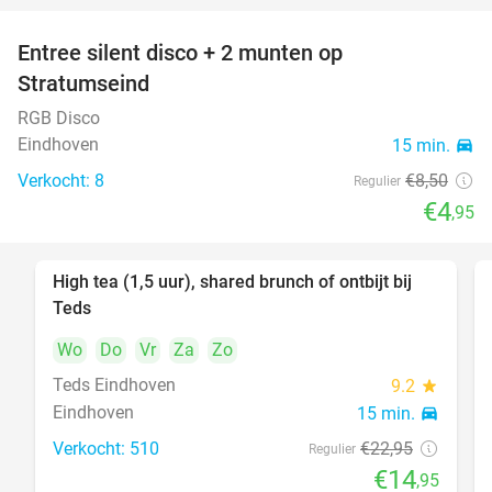
Entree silent disco + 2 munten op
42%
Stratumseind
RGB Disco
Eindhoven
15 min.
directions_car
Verkocht: 8
€8
,50
Regulier
€4
,95
High tea (1,5 uur), shared brunch of ontbijt bij
35%
Teds
Wo
Do
Vr
Za
Zo
Teds Eindhoven
9.2
star
Eindhoven
15 min.
directions_car
Verkocht: 510
€22
,95
Regulier
€14
,95