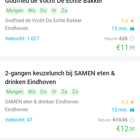
Godfried de Vocht De Echte Bakker
Morgen
Wo
Do
Vr
Za
Godfried de Vocht De Echte Bakker
9.6
star
Eindhoven
13 min.
directions_car
Verkocht: 1.027
€25
Regulier
€11
,99
2-gangen keuzelunch bij SAMEN eten &
37%
drinken Eindhoven
Morgen
Wo
Do
Vr
Za
Zo
SAMEN eten & drinken Eindhoven
9.3
star
Eindhoven
13 min.
directions_car
Verkocht: 47
€19
,95
Regulier
€12
,50