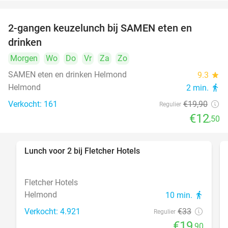
2-gangen keuzelunch bij SAMEN eten en
37%
drinken
Morgen
Wo
Do
Vr
Za
Zo
SAMEN eten en drinken Helmond
9.3
star
Helmond
2 min.
directions_walk
Verkocht: 161
€19
,90
Regulier
€12
,50
Lunch voor 2 bij Fletcher Hotels
40%
Fletcher Hotels
Helmond
10 min.
directions_walk
Verkocht: 4.921
€33
Regulier
€19
,90