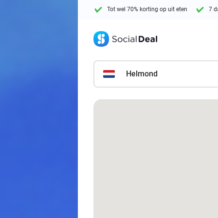
Tot wel 70% korting op uit eten
7 d
Helmond