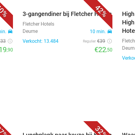
0%
42%
els
3-gangendiner bij Fletcher Hotels
High
High
Fletcher Hotels
Hote
Deurne
min.
directions_car
10 min.
directions_car
Fletch
€33
Verkocht: 13.484
€39
Regulier
Deurn
19
€22
,90
,50
Verko
7%
32%