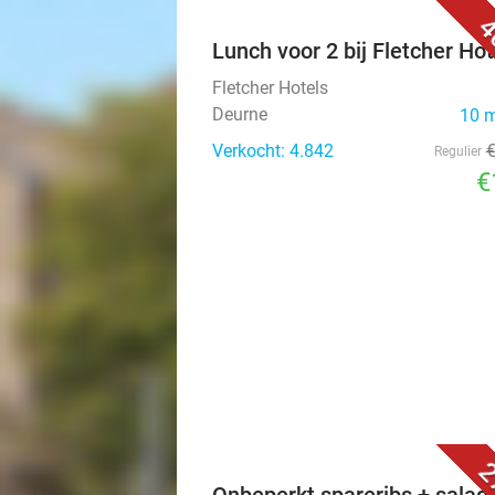
4
Lunch voor 2 bij Fletcher Hot
Fletcher Hotels
Deurne
10 
Verkocht: 4.842
Regulier
€
2