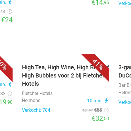
€14
min.
directions_walk
,95
Verko
€44
€24
0%
41%
els
High Tea, High Wine, High Beer of
3-ga
High Bubbles voor 2 bij Fletcher
DuC
Hotels
min.
directions_walk
Bar B
Helm
Fletcher Hotels
€33
Helmond
19
10 min.
directions_walk
,90
Verko
Verkocht: 784
€55
Regulier
€32
,50