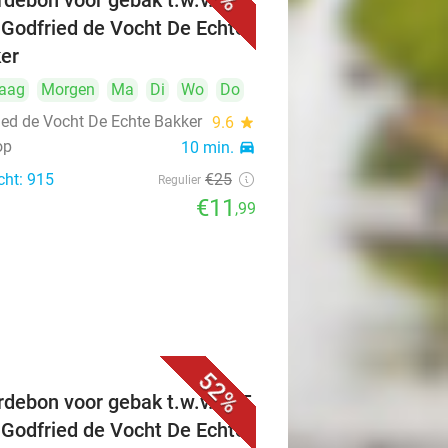
debon voor gebak t.w.v. €25
 Godfried de Vocht De Echte
er
aag
Morgen
Ma
Di
Wo
Do
ied de Vocht De Echte Bakker
9.6
star
op
10 min.
directions_car
cht: 915
€25
Regulier
€11
,99
52%
debon voor gebak t.w.v. €25
 Godfried de Vocht De Echte