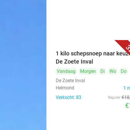
3
1 kilo schepsnoep naar keuze
De Zoete Inval
Vandaag
Morgen
Di
Wo
Do
De Zoete Inval
Helmond
1 
Verkocht: 83
€18
Regulier
€