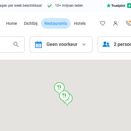
agen per week beschikbaar
10+ miljoen leden
Home
Dichtbij
Restaurants
Hotels
calendar
Geen voorkeur
2 perso
food
food
food