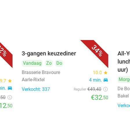
2%
34%
 bij
3-gangen keuzediner
All-
lunc
Vandaag
Zo
Do
uur)
Brasserie Bravoure
10.0
star
Morg
Aarle-Rixtel
4 min.
directions_car
9.7
star
min.
directions_car
De Bo
Verkocht: 337
€49
,40
Regulier
Bakel
€32
,50
,50
12
Verko
,50