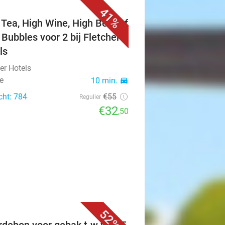
41%
 Tea, High Wine, High Beer of
 Bubbles voor 2 bij Fletcher
ls
er Hotels
e
10 min.
directions_car
cht: 784
€55
Regulier
€32
,50
52%