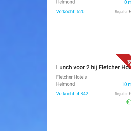
Helmond
0 
Verkocht: 620
Regulier
4
Lunch voor 2 bij Fletcher Hot
Fletcher Hotels
Helmond
10 
Verkocht: 4.842
Regulier
€