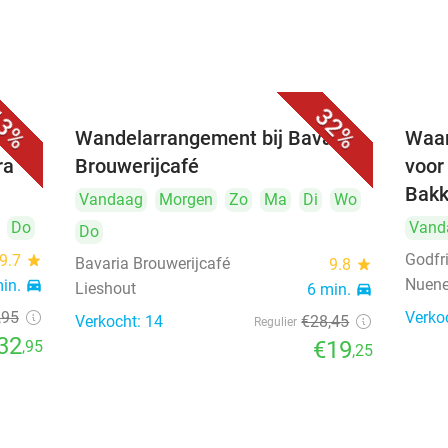
3%
32%
rink
Wandelarrangement bij Bavaria
Waar
ra
Brouwerijcafé
voor
Bakk
Vandaag
Morgen
Zo
Ma
Di
Wo
Do
Vand
Do
Godfr
9.7
star
Bavaria Brouwerijcafé
9.8
star
Nuen
min.
directions_car
Lieshout
6 min.
directions_car
,95
Verko
Verkocht: 14
€28
,45
Regulier
32
€19
,95
,25