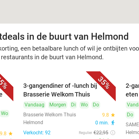
tdeals in de buurt van Helmond
rting, een betaalbare lunch of wil je ontbijten voor
e restaurants in de buurt van Helmond.
5%
35%
3-gangendiner of -lunch bij
2-ga
e
Brasserie Welkom Thuis
eten
Vandaag
Morgen
Di
Wo
Do
Vand
Wo
Brasserie Welkom Thuis
Do
9.8
star
Helmond
0 min.
directions_walk
SAMEN
Helm
Verkocht: 92
€22
,95
9.8
star
Regulier