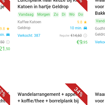
e +
Lunchplank naar keuze bij Kaffee
Waar
tje
Katoen in hartje Geldrop
voor
Bakk
Vandaag
Morgen
Zo
Di
Wo
Do
Vand
Kaffee Katoen
9.8
star
Geldrop
10 min.
directions_car
Godfr
9.8
star
Geldr
min.
directions_car
Verkocht: 387
€14
,60
Regulier
€9
,50
Verko
,95
21
,50
2%
34%
. €25
Wandelarrangement + appelflap
Waar
chte
+ koffie/thee + borrelplank bij
voor