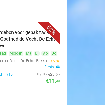
52%
debon voor gebak t.w.v. €25
 Godfried de Vocht De Echte
er
aag
Morgen
Ma
Di
Wo
Do
ied de Vocht De Echte Bakker
9.6
star
en
8 min.
directions_car
cht: 915
€25
Regulier
€11
,99