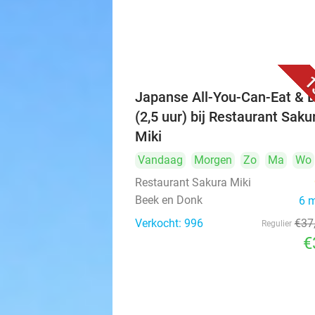
1
Japanse All-You-Can-Eat & D
(2,5 uur) bij Restaurant Saku
Miki
Vandaag
Morgen
Zo
Ma
Wo
Restaurant Sakura Miki
Beek en Donk
6 
Verkocht: 996
€37
Regulier
€