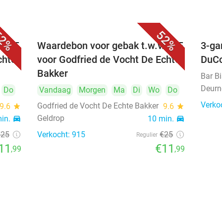
2%
52%
. €25
Waardebon voor gebak t.w.v. €25
3-ga
chte
voor Godfried de Vocht De Echte
DuC
Bakker
Bar B
Deurn
Do
Vandaag
Morgen
Ma
Di
Wo
Do
Verko
Godfried de Vocht De Echte Bakker
9.6
star
9.6
star
Geldrop
min.
directions_car
10 min.
directions_car
€25
Verkocht: 915
€25
Regulier
11
€11
,99
,99