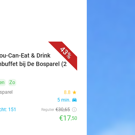
43%
You-Can-Eat & Drink
hbuffet bij De Bosparel (2
en
Zo
sparel
8.8
star
5 min.
directions_car
cht: 151
€30
,65
Regulier
€17
,50