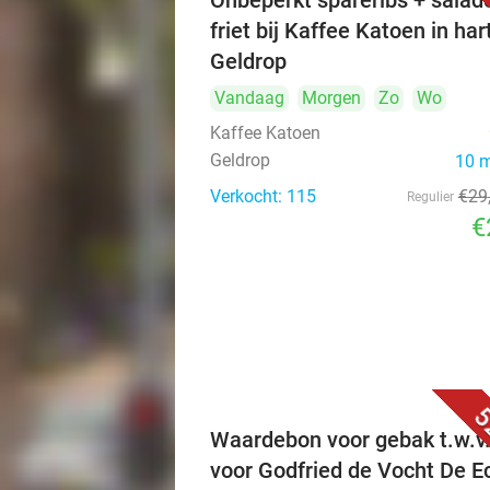
Onbeperkt spareribs + salad
friet bij Kaffee Katoen in har
Geldrop
Vandaag
Morgen
Zo
Wo
Kaffee Katoen
Geldrop
10 
Verkocht: 115
€29
Regulier
€
5
Waardebon voor gebak t.w.v
voor Godfried de Vocht De E