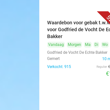
5
Waardebon voor gebak t.w.v
voor Godfried de Vocht De E
Bakker
Vandaag
Morgen
Ma
Di
Wo
Godfried de Vocht De Echte Bakker
Gemert
10 
Verkocht: 915
Regulier
€