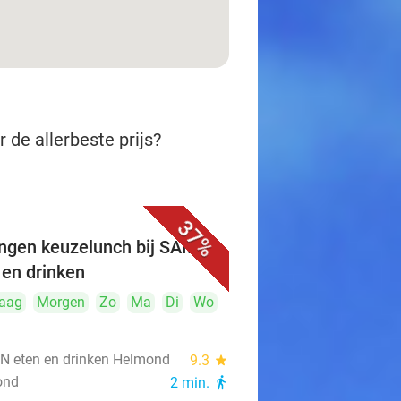
 de allerbeste prijs?
37%
ngen keuzelunch bij SAMEN
 en drinken
aag
Morgen
Zo
Ma
Di
Wo
 eten en drinken Helmond
9.3
star
ond
2 min.
directions_walk