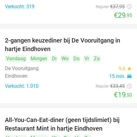
Verkocht: 319
€37
,95
Regulier
€29
,95
2-gangen keuzediner bij De Vooruitgang in
42%
hartje Eindhoven
Vandaag
Morgen
Di
Wo
Do
Vr
Za
De Vooruitgang
9.6
star
Eindhoven
15 min.
directions_car
Verkocht: 1.010
€33
,45
Regulier
€19
,50
All-You-Can-Eat-diner (geen tijdslimiet) bij
14%
Restaurant Mint in hartje Eindhoven