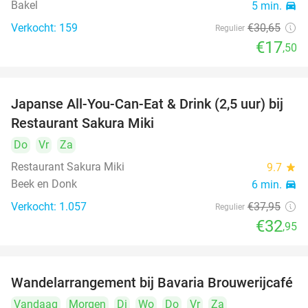
Bakel
5 min.
directions_car
Verkocht: 159
€30
,65
Regulier
€17
,50
Japanse All-You-Can-Eat & Drink (2,5 uur) bij
13%
Restaurant Sakura Miki
Do
Vr
Za
Restaurant Sakura Miki
9.7
star
Beek en Donk
6 min.
directions_car
Verkocht: 1.057
€37
,95
Regulier
€32
,95
Wandelarrangement bij Bavaria Brouwerijcafé
32%
Vandaag
Morgen
Di
Wo
Do
Vr
Za