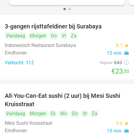
3-gangen rijsttafeldiner bij Surabaya
45%
Vandaag
Morgen
Do
Vr
Za
Indonesisch Restaurant Surabaya
8.7
star
Eindhoven
15 min.
directions_car
Verkocht: 112
€43
Regulier
€23
,50
All-You-Can-Eat sushi (2 uur) bij Mesi Sushi
21%
Kruisstraat
Vandaag
Morgen
Di
Wo
Do
Vr
Za
Mesi Sushi Kruisstraat
9.6
star
Eindhoven
15 min.
directions_car