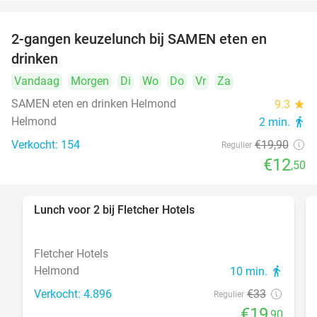
2-gangen keuzelunch bij SAMEN eten en
37%
drinken
Vandaag
Morgen
Di
Wo
Do
Vr
Za
SAMEN eten en drinken Helmond
9.3
star
Helmond
2 min.
directions_walk
Verkocht: 154
€19
,90
Regulier
€12
,50
Lunch voor 2 bij Fletcher Hotels
40%
Fletcher Hotels
Helmond
10 min.
directions_walk
Verkocht: 4.896
€33
Regulier
€19
,90