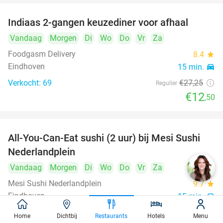
Indiaas 2-gangen keuzediner voor afhaal
54%
Vandaag
Morgen
Di
Wo
Do
Vr
Za
Foodgasm Delivery
8.4
star
Eindhoven
15 min.
directions_car
Verkocht: 69
€27
,25
Regulier
€12
,50
All-You-Can-Eat sushi (2 uur) bij Mesi Sushi
21%
Nederlandplein
Vandaag
Morgen
Di
Wo
Do
Vr
Za
Mesi Sushi Nederlandplein
9.7
star
Eindhoven
15 min.
directions_car
Verkocht: 505
€37
,95
Regulier
Home
Dichtbij
Restaurants
Hotels
Menu