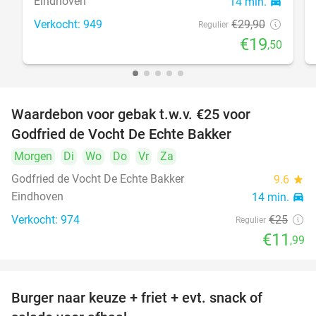
Eindhoven
14 min.
directions_car
Verkocht: 949
€29
,90
Regulier
€19
,50
Waardebon voor gebak t.w.v. €25 voor
52%
Godfried de Vocht De Echte Bakker
Morgen
Di
Wo
Do
Vr
Za
Godfried de Vocht De Echte Bakker
9.6
star
Eindhoven
14 min.
directions_car
Verkocht: 974
€25
Regulier
€11
,99
Burger naar keuze + friet + evt. snack of
37%