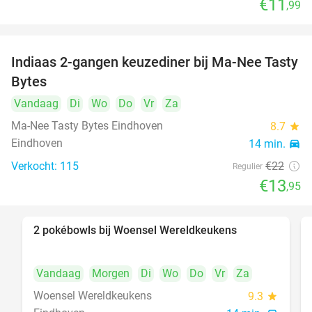
€11
,99
Indiaas 2-gangen keuzediner bij Ma-Nee Tasty
37%
Bytes
Vandaag
Di
Wo
Do
Vr
Za
Ma-Nee Tasty Bytes Eindhoven
8.7
star
Eindhoven
14 min.
directions_car
Verkocht: 115
€22
Regulier
€13
,95
2 pokébowls bij Woensel Wereldkeukens
35%
Vandaag
Morgen
Di
Wo
Do
Vr
Za
Woensel Wereldkeukens
9.3
star