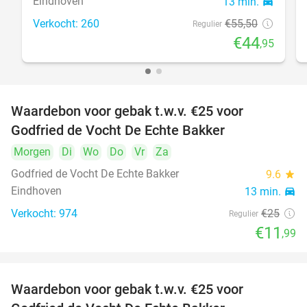
Eindhoven
13 min.
directions_car
Verkocht: 260
€55
,50
Regulier
€44
,95
Waardebon voor gebak t.w.v. €25 voor
52%
Godfried de Vocht De Echte Bakker
Morgen
Di
Wo
Do
Vr
Za
Godfried de Vocht De Echte Bakker
9.6
star
Eindhoven
13 min.
directions_car
Verkocht: 974
€25
Regulier
€11
,99
Waardebon voor gebak t.w.v. €25 voor
52%