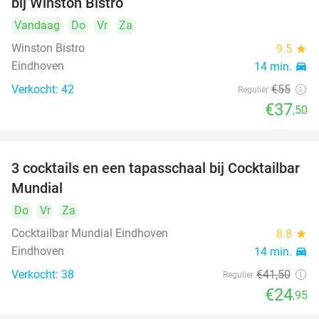
bij Winston Bistro
Vandaag
Do
Vr
Za
Winston Bistro
9.5
star
Eindhoven
14 min.
directions_car
Verkocht: 42
€55
Regulier
€37
,50
3 cocktails en een tapasschaal bij Cocktailbar
40%
Mundial
Do
Vr
Za
Cocktailbar Mundial Eindhoven
8.8
star
Eindhoven
14 min.
directions_car
Verkocht: 38
€41
,50
Regulier
€24
,95