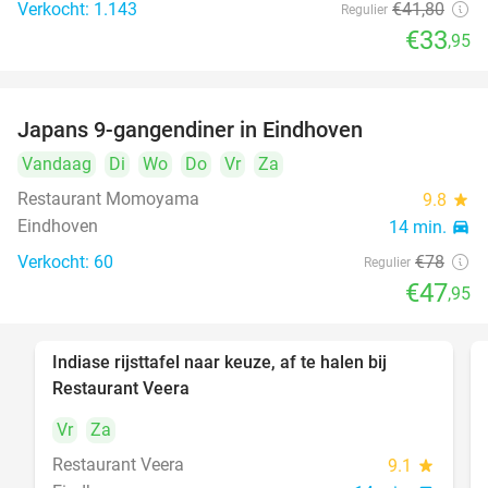
Verkocht: 1.143
€41
,80
Regulier
€33
,95
Japans 9-gangendiner in Eindhoven
39%
Vandaag
Di
Wo
Do
Vr
Za
Restaurant Momoyama
9.8
star
Eindhoven
14 min.
directions_car
Verkocht: 60
€78
Regulier
€47
,95
Indiase rijsttafel naar keuze, af te halen bij
47%
Restaurant Veera
Vr
Za
Restaurant Veera
9.1
star