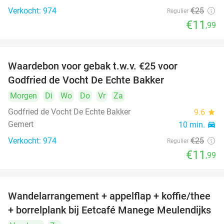
Verkocht: 974
€25
Regulier
€11
,99
Waardebon voor gebak t.w.v. €25 voor
52%
Godfried de Vocht De Echte Bakker
Morgen
Di
Wo
Do
Vr
Za
Godfried de Vocht De Echte Bakker
9.6
star
Gemert
10 min.
directions_car
Verkocht: 974
€25
Regulier
€11
,99
Wandelarrangement + appelflap + koffie/thee
34%
+ borrelplank bij Eetcafé Manege Meulendijks