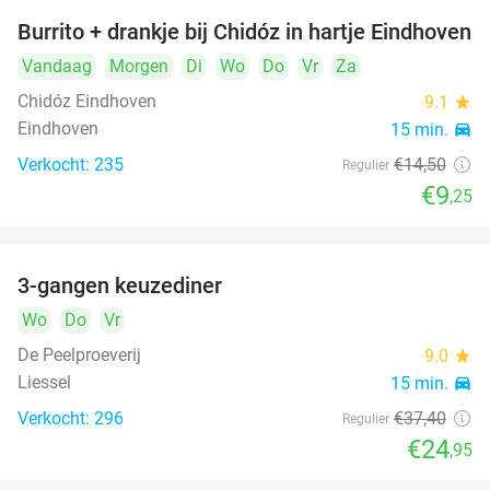
Burrito + drankje bij Chidóz in hartje Eindhoven
36%
Vandaag
Morgen
Di
Wo
Do
Vr
Za
Chidóz Eindhoven
9.1
star
Eindhoven
15 min.
directions_car
Verkocht: 235
€14
,50
Regulier
€9
,25
3-gangen keuzediner
33%
Wo
Do
Vr
De Peelproeverij
9.0
star
Liessel
15 min.
directions_car
Verkocht: 296
€37
,40
Regulier
€24
,95