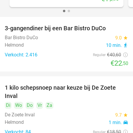
3-gangendiner bij een Bar Bistro DuCo
45%
Bar Bistro DuCo
9.0
star
Helmond
10 min.
directions_walk
Verkocht: 2.416
€40
,60
Regulier
€22
,50
1 kilo schepsnoep naar keuze bij De Zoete
32%
Inval
Di
Wo
Do
Vr
Za
De Zoete Inval
9.7
star
Helmond
1 min.
directions_car
Verkocht: 84
€18
,50
Regulier