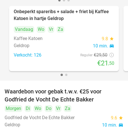
Onbeperkt spareribs + salade + friet bij Kaffee
27%
Katoen in hartje Geldrop
Vandaag
Wo
Vr
Za
Kaffee Katoen
9.8
star
Geldrop
10 min.
directions_car
Verkocht: 126
€29
,50
Regulier
€21
,50
Waardebon voor gebak t.w.v. €25 voor
52%
Godfried de Vocht De Echte Bakker
Morgen
Di
Wo
Do
Vr
Za
Godfried de Vocht De Echte Bakker
9.6
star
Geldrop
10 min.
directions_car