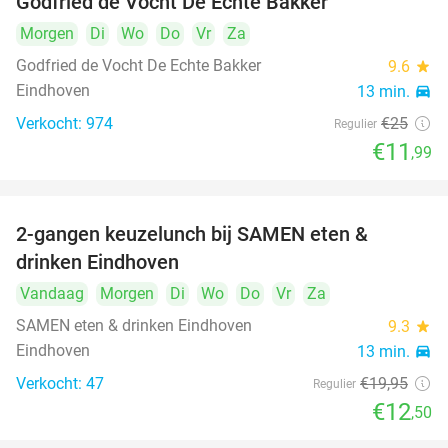
Godfried de Vocht De Echte Bakker
Morgen
Di
Wo
Do
Vr
Za
Godfried de Vocht De Echte Bakker
9.6
star
Eindhoven
13 min.
directions_car
Verkocht: 974
€25
Regulier
€11
,99
2-gangen keuzelunch bij SAMEN eten &
37%
drinken Eindhoven
Vandaag
Morgen
Di
Wo
Do
Vr
Za
SAMEN eten & drinken Eindhoven
9.3
star
Eindhoven
13 min.
directions_car
Verkocht: 47
€19
,95
Regulier
€12
,50