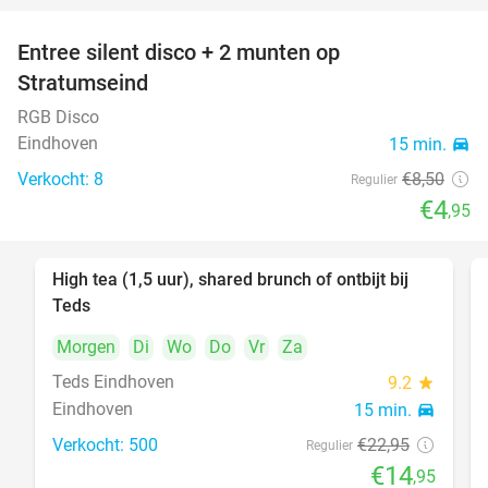
Entree silent disco + 2 munten op
42%
Stratumseind
RGB Disco
Eindhoven
15 min.
directions_car
Verkocht: 8
€8
,50
Regulier
€4
,95
High tea (1,5 uur), shared brunch of ontbijt bij
35%
Teds
Morgen
Di
Wo
Do
Vr
Za
Teds Eindhoven
9.2
star
Eindhoven
15 min.
directions_car
Verkocht: 500
€22
,95
Regulier
€14
,95