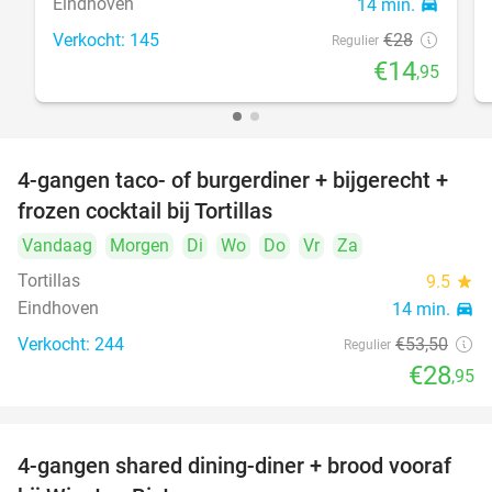
Eindhoven
14 min.
directions_car
Verkocht: 145
€28
Regulier
€14
,95
4-gangen taco- of burgerdiner + bijgerecht +
46%
frozen cocktail bij Tortillas
Vandaag
Morgen
Di
Wo
Do
Vr
Za
Tortillas
9.5
star
Eindhoven
14 min.
directions_car
Verkocht: 244
€53
,50
Regulier
€28
,95
4-gangen shared dining-diner + brood vooraf
32%