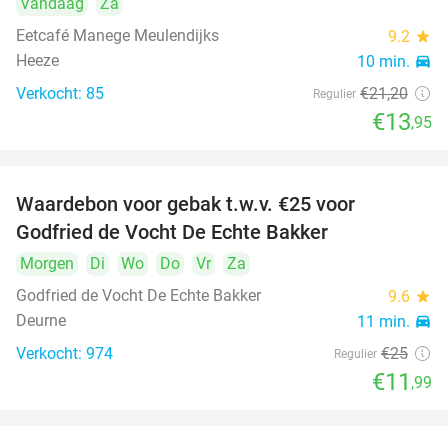
Vandaag
Za
Eetcafé Manege Meulendijks
9.2
star
Heeze
10 min.
directions_car
Verkocht: 85
€21
,20
Regulier
€13
,95
Waardebon voor gebak t.w.v. €25 voor
52%
Godfried de Vocht De Echte Bakker
Morgen
Di
Wo
Do
Vr
Za
Godfried de Vocht De Echte Bakker
9.6
star
Deurne
11 min.
directions_car
Verkocht: 974
€25
Regulier
€11
,99