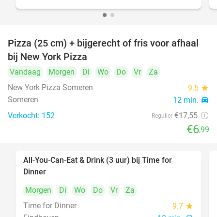
Pizza (25 cm) + bijgerecht of fris voor afhaal
60%
bij New York Pizza
Vandaag
Morgen
Di
Wo
Do
Vr
Za
New York Pizza Someren
9.5
star
Someren
12 min.
directions_car
Verkocht: 152
€17
,55
Regulier
€6
,99
All-You-Can-Eat & Drink (3 uur) bij Time for
19%
Dinner
Morgen
Di
Wo
Do
Vr
Za
Time for Dinner
9.7
star