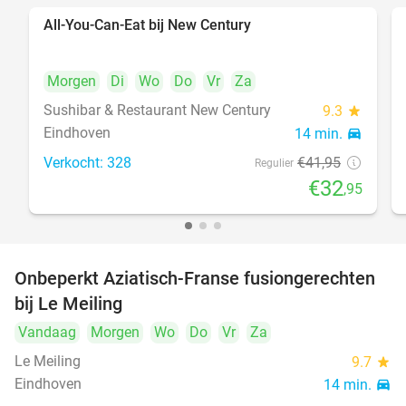
All-You-Can-Eat bij New Century
21%
Morgen
Di
Wo
Do
Vr
Za
Sushibar & Restaurant New Century
9.3
star
Eindhoven
14 min.
directions_car
Verkocht: 328
€41
,95
Regulier
€32
,95
Onbeperkt Aziatisch-Franse fusiongerechten
19%
bij Le Meiling
Vandaag
Morgen
Wo
Do
Vr
Za
Le Meiling
9.7
star
Eindhoven
14 min.
directions_car