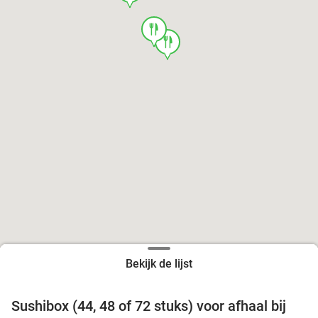
food
food
Bekijk de lijst
food
food
Sushibox (44, 48 of 72 stuks) voor afhaal bij
45%