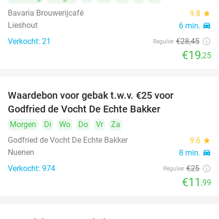
Bavaria Brouwerijcafé
9.8
star
Lieshout
6 min.
directions_car
Verkocht: 21
€28
,45
Regulier
€19
,25
Waardebon voor gebak t.w.v. €25 voor
52%
Godfried de Vocht De Echte Bakker
Morgen
Di
Wo
Do
Vr
Za
Godfried de Vocht De Echte Bakker
9.6
star
Nuenen
8 min.
directions_car
Verkocht: 974
€25
Regulier
€11
,99