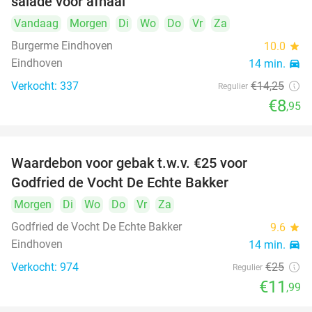
salade voor afhaal
Vandaag
Morgen
Di
Wo
Do
Vr
Za
Burgerme Eindhoven
10.0
star
Eindhoven
14 min.
directions_car
Verkocht: 337
€14
,25
Regulier
€8
,95
Waardebon voor gebak t.w.v. €25 voor
52%
Godfried de Vocht De Echte Bakker
Morgen
Di
Wo
Do
Vr
Za
Godfried de Vocht De Echte Bakker
9.6
star
Eindhoven
14 min.
directions_car
Verkocht: 974
€25
Regulier
€11
,99