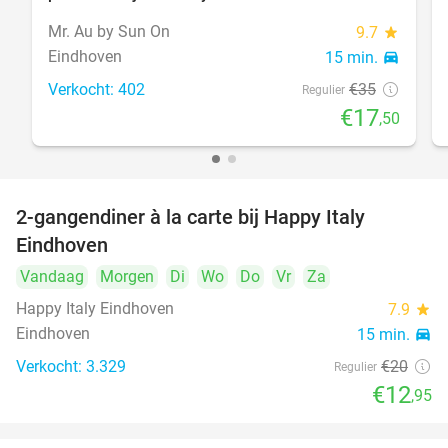
Mr. Au by Sun On
9.7
star
Eindhoven
15 min.
directions_car
Verkocht: 402
€35
Regulier
€17
,50
2-gangendiner à la carte bij Happy Italy
35%
Eindhoven
Vandaag
Morgen
Di
Wo
Do
Vr
Za
Happy Italy Eindhoven
7.9
star
Eindhoven
15 min.
directions_car
Verkocht: 3.329
€20
Regulier
€12
,95