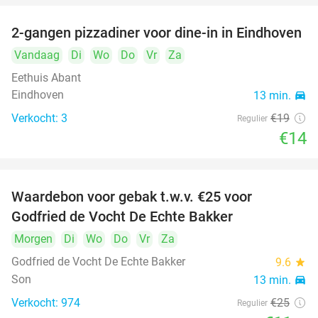
2-gangen pizzadiner voor dine-in in Eindhoven
26%
Vandaag
Di
Wo
Do
Vr
Za
Eethuis Abant
Eindhoven
13 min.
directions_car
Verkocht: 3
€19
Regulier
€14
Waardebon voor gebak t.w.v. €25 voor
52%
Godfried de Vocht De Echte Bakker
Morgen
Di
Wo
Do
Vr
Za
Godfried de Vocht De Echte Bakker
9.6
star
Son
13 min.
directions_car
Verkocht: 974
€25
Regulier