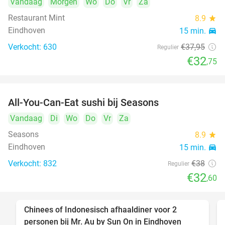
Vandaag
Morgen
Wo
Do
Vr
Za
Restaurant Mint
8.9
star
Eindhoven
15 min.
directions_car
Verkocht: 630
€37
,95
Regulier
€32
,75
All-You-Can-Eat sushi bij Seasons
14%
Vandaag
Di
Wo
Do
Vr
Za
Seasons
8.9
star
Eindhoven
15 min.
directions_car
Verkocht: 832
€38
Regulier
€32
,60
Chinees of Indonesisch afhaaldiner voor 2
50%
personen bij Mr. Au by Sun On in Eindhoven