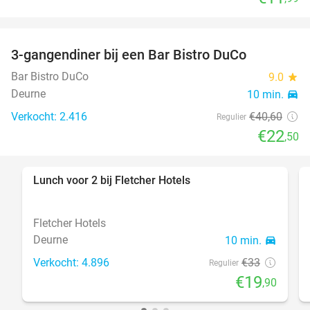
3-gangendiner bij een Bar Bistro DuCo
45%
Bar Bistro DuCo
9.0
star
Deurne
10 min.
directions_car
Verkocht: 2.416
€40
,60
Regulier
€22
,50
Lunch voor 2 bij Fletcher Hotels
40%
Fletcher Hotels
Deurne
10 min.
directions_car
Verkocht: 4.896
€33
Regulier
€19
,90