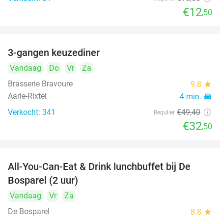
€12
,50
3-gangen keuzediner
34%
Vandaag
Do
Vr
Za
Brasserie Bravoure
9.8
star
Aarle-Rixtel
4 min.
directions_car
Verkocht: 341
€49
,40
Regulier
€32
,50
All-You-Can-Eat & Drink lunchbuffet bij De
43%
Bosparel (2 uur)
Vandaag
Vr
Za
De Bosparel
8.8
star