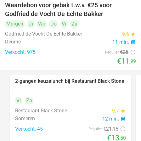
Waardebon voor gebak t.w.v. €25 voor
52%
Godfried de Vocht De Echte Bakker
Morgen
Di
Wo
Do
Vr
Za
Godfried de Vocht De Echte Bakker
9.6
star
Deurne
11 min.
directions_car
Verkocht: 975
€25
Regulier
€11
,99
2-gangen keuzelunch bij Restaurant Black Stone
36%
Vr
Za
Restaurant Black Stone
9.7
star
Someren
12 min.
directions_car
Verkocht: 45
€21
,15
Regulier
€13
,50