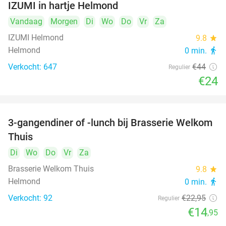
IZUMI in hartje Helmond
Vandaag
Morgen
Di
Wo
Do
Vr
Za
IZUMI Helmond
9.8
star
Helmond
0 min.
directions_walk
Verkocht: 647
€44
Regulier
€24
3-gangendiner of -lunch bij Brasserie Welkom
35%
Thuis
Di
Wo
Do
Vr
Za
Brasserie Welkom Thuis
9.8
star
Helmond
0 min.
directions_walk
Verkocht: 92
€22
,95
Regulier
€14
,95