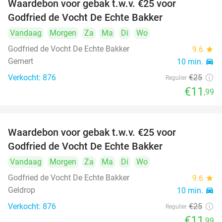
Waardebon voor gebak t.w.v. €25 voor
52%
Godfried de Vocht De Echte Bakker
Vandaag
Morgen
Za
Ma
Di
Wo
Godfried de Vocht De Echte Bakker
9.6
star
Gemert
10 min.
directions_car
Verkocht: 876
€25
Regulier
€11
,99
Waardebon voor gebak t.w.v. €25 voor
52%
Godfried de Vocht De Echte Bakker
Vandaag
Morgen
Za
Ma
Di
Wo
Godfried de Vocht De Echte Bakker
9.6
star
Geldrop
10 min.
directions_car
Verkocht: 876
€25
Regulier
€11
,99