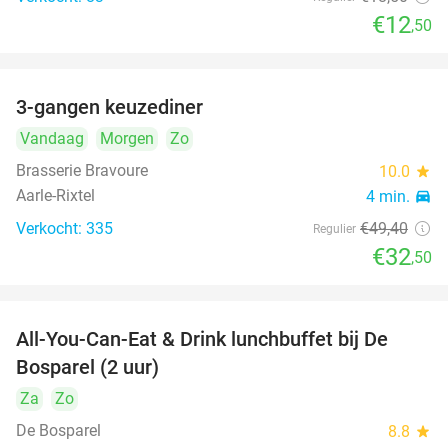
€12
,50
3-gangen keuzediner
34%
Vandaag
Morgen
Zo
Brasserie Bravoure
10.0
star
Aarle-Rixtel
4 min.
directions_car
Verkocht: 335
€49
,40
Regulier
€32
,50
All-You-Can-Eat & Drink lunchbuffet bij De
43%
Bosparel (2 uur)
Za
Zo
De Bosparel
8.8
star