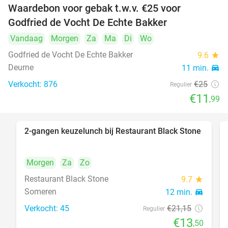
Waardebon voor gebak t.w.v. €25 voor
52%
Godfried de Vocht De Echte Bakker
Vandaag
Morgen
Za
Ma
Di
Wo
Godfried de Vocht De Echte Bakker
9.6
star
Deurne
11 min.
directions_car
Verkocht: 876
€25
Regulier
€11
,99
2-gangen keuzelunch bij Restaurant Black Stone
36%
Morgen
Za
Zo
Restaurant Black Stone
9.7
star
Someren
12 min.
directions_car
Verkocht: 45
€21
,15
Regulier
€13
,50