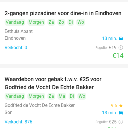
2-gangen pizzadiner voor dine-in in Eindhoven
26%
Vandaag
Morgen
Za
Zo
Di
Wo
Eethuis Abant
Eindhoven
13 min.
directions_car
Verkocht: 0
€19
Regulier
€14
Waardebon voor gebak t.w.v. €25 voor
52%
Godfried de Vocht De Echte Bakker
Vandaag
Morgen
Za
Ma
Di
Wo
Godfried de Vocht De Echte Bakker
9.6
star
Son
13 min.
directions_car
Verkocht: 876
€25
Regulier