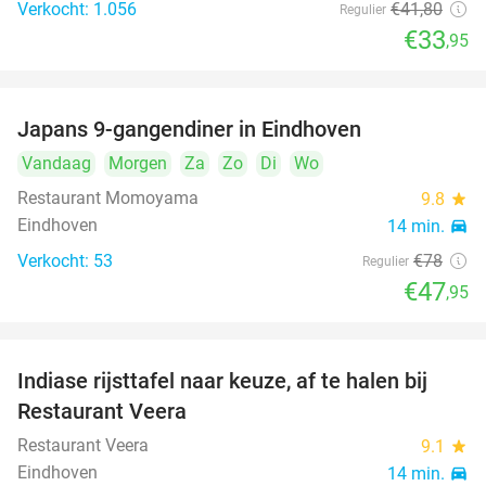
Verkocht: 1.056
€41
,80
Regulier
€33
,95
Japans 9-gangendiner in Eindhoven
39%
Vandaag
Morgen
Za
Zo
Di
Wo
Restaurant Momoyama
9.8
star
Eindhoven
14 min.
directions_car
Verkocht: 53
€78
Regulier
€47
,95
Indiase rijsttafel naar keuze, af te halen bij
47%
Restaurant Veera
Restaurant Veera
9.1
star
Eindhoven
14 min.
directions_car