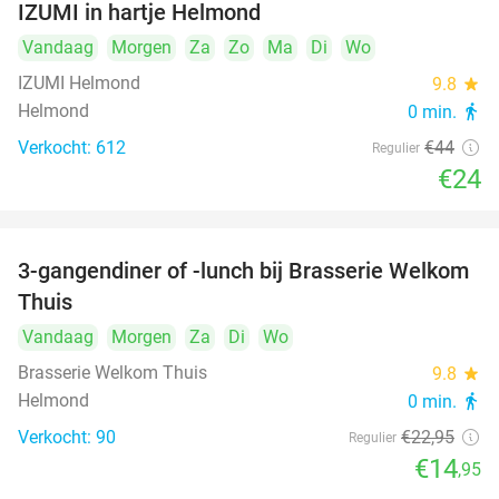
IZUMI in hartje Helmond
Vandaag
Morgen
Za
Zo
Ma
Di
Wo
IZUMI Helmond
9.8
star
Helmond
0 min.
directions_walk
Verkocht: 612
€44
Regulier
€24
3-gangendiner of -lunch bij Brasserie Welkom
35%
Thuis
Vandaag
Morgen
Za
Di
Wo
Brasserie Welkom Thuis
9.8
star
Helmond
0 min.
directions_walk
Verkocht: 90
€22
,95
Regulier
€14
,95