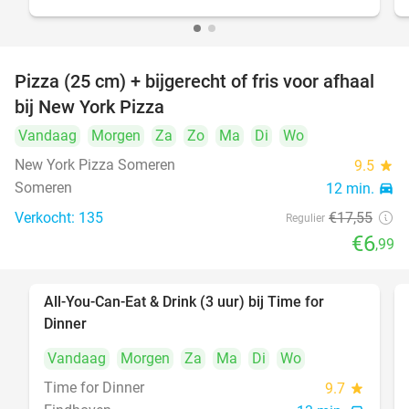
Pizza (25 cm) + bijgerecht of fris voor afhaal
60%
bij New York Pizza
Vandaag
Morgen
Za
Zo
Ma
Di
Wo
New York Pizza Someren
9.5
star
Someren
12 min.
directions_car
Verkocht: 135
€17
,55
Regulier
€6
,99
All-You-Can-Eat & Drink (3 uur) bij Time for
19%
Dinner
Vandaag
Morgen
Za
Ma
Di
Wo
Time for Dinner
9.7
star