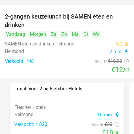
2-gangen keuzelunch bij SAMEN eten en
37%
drinken
Vandaag
Morgen
Za
Zo
Ma
Di
Wo
SAMEN eten en drinken Helmond
9.3
star
Helmond
2 min.
directions_walk
Verkocht: 148
€19
,90
Regulier
€12
,50
Lunch voor 2 bij Fletcher Hotels
40%
Fletcher Hotels
Helmond
10 min.
directions_walk
Verkocht: 4.820
€33
Regulier
€19
,90