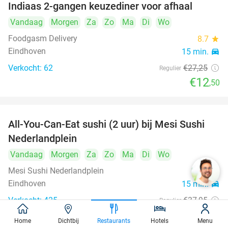
Indiaas 2-gangen keuzediner voor afhaal
54%
Vandaag
Morgen
Za
Zo
Ma
Di
Wo
Foodgasm Delivery
8.7
star
Eindhoven
15 min.
directions_car
Verkocht: 62
€27
,25
Regulier
€12
,50
All-You-Can-Eat sushi (2 uur) bij Mesi Sushi
21%
Nederlandplein
Vandaag
Morgen
Za
Zo
Ma
Di
Wo
Mesi Sushi Nederlandplein
9.7
star
Eindhoven
15 min.
directions_car
Verkocht: 425
€37
,95
Regulier
€29
,95
Home
Dichtbij
Restaurants
Hotels
Menu