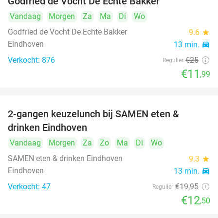
Godfried de Vocht De Echte Bakker
Vandaag
Morgen
Za
Ma
Di
Wo
Godfried de Vocht De Echte Bakker
9.6
star
Eindhoven
13 min.
directions_car
Verkocht: 876
€25
Regulier
€11
,99
2-gangen keuzelunch bij SAMEN eten &
37%
drinken Eindhoven
Vandaag
Morgen
Za
Zo
Ma
Di
Wo
SAMEN eten & drinken Eindhoven
9.3
star
Eindhoven
13 min.
directions_car
Verkocht: 47
€19
,95
Regulier
€12
,50