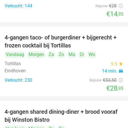
Verkocht: 144
€28
Regulier
€14
,95
4-gangen taco- of burgerdiner + bijgerecht +
46%
frozen cocktail bij Tortillas
Vandaag
Morgen
Za
Zo
Ma
Di
Wo
Tortillas
9.5
star
Eindhoven
14 min.
directions_car
Verkocht: 230
€53
,50
Regulier
€28
,95
4-gangen shared dining-diner + brood vooraf
32%
bij Winston Bistro