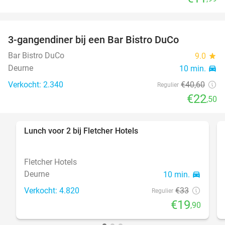
3-gangendiner bij een Bar Bistro DuCo
45%
Bar Bistro DuCo
9.0
star
Deurne
10 min.
directions_car
Verkocht: 2.340
€40
,60
Regulier
€22
,50
Lunch voor 2 bij Fletcher Hotels
40%
Fletcher Hotels
Deurne
10 min.
directions_car
Verkocht: 4.820
€33
Regulier
€19
,90