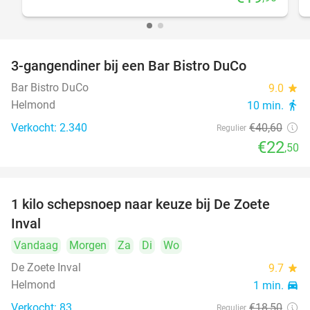
3-gangendiner bij een Bar Bistro DuCo
45%
Bar Bistro DuCo
9.0
star
Helmond
10 min.
directions_walk
Verkocht: 2.340
€40
,60
Regulier
€22
,50
1 kilo schepsnoep naar keuze bij De Zoete
32%
Inval
Vandaag
Morgen
Za
Di
Wo
De Zoete Inval
9.7
star
Helmond
1 min.
directions_car
Verkocht: 83
€18
,50
Regulier