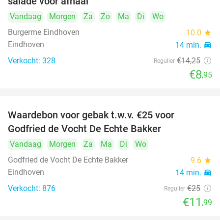
salade voor afhaal
Vandaag
Morgen
Za
Zo
Ma
Di
Wo
Burgerme Eindhoven
10.0
star
Eindhoven
14 min.
directions_car
Verkocht: 328
€14
,25
Regulier
€8
,95
Waardebon voor gebak t.w.v. €25 voor
52%
Godfried de Vocht De Echte Bakker
Vandaag
Morgen
Za
Ma
Di
Wo
Godfried de Vocht De Echte Bakker
9.6
star
Eindhoven
14 min.
directions_car
Verkocht: 876
€25
Regulier
€11
,99