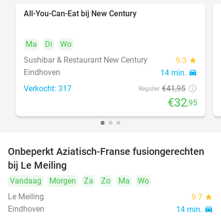
All-You-Can-Eat bij New Century
21%
Ma
Di
Wo
Sushibar & Restaurant New Century
9.3
star
Eindhoven
14 min.
directions_car
Verkocht: 317
€41
,95
Regulier
€32
,95
Onbeperkt Aziatisch-Franse fusiongerechten
19%
bij Le Meiling
Vandaag
Morgen
Za
Zo
Ma
Wo
Le Meiling
9.7
star
Eindhoven
14 min.
directions_car