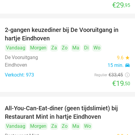
€29
,95
2-gangen keuzediner bij De Vooruitgang in
42%
hartje Eindhoven
Vandaag
Morgen
Za
Zo
Ma
Di
Wo
De Vooruitgang
9.6
star
Eindhoven
15 min.
directions_car
Verkocht: 973
€33
,45
Regulier
€19
,50
All-You-Can-Eat-diner (geen tijdslimiet) bij
14%
Restaurant Mint in hartje Eindhoven
Vandaag
Morgen
Za
Zo
Ma
Wo