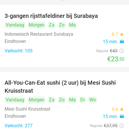
3-gangen rijsttafeldiner bij Surabaya
45%
Vandaag
Morgen
Za
Zo
Ma
Indonesisch Restaurant Surabaya
8.7
star
Eindhoven
15 min.
directions_car
Verkocht: 105
€43
Regulier
€23
,50
All-You-Can-Eat sushi (2 uur) bij Mesi Sushi
21%
Kruisstraat
Vandaag
Morgen
Za
Zo
Ma
Di
Wo
Mesi Sushi Kruisstraat
9.6
star
Eindhoven
15 min.
directions_car
Verkocht: 277
€37
,95
Regulier