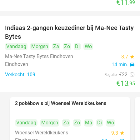
€11
,99
Indiaas 2-gangen keuzediner bij Ma-Nee Tasty
37%
Bytes
Vandaag
Morgen
Za
Zo
Di
Wo
Ma-Nee Tasty Bytes Eindhoven
8.7
star
Eindhoven
14 min.
directions_car
Verkocht: 109
€22
Regulier
€13
,95
2 pokébowls bij Woensel Wereldkeukens
35%
Vandaag
Morgen
Za
Zo
Ma
Di
Wo
Woensel Wereldkeukens
9.3
star