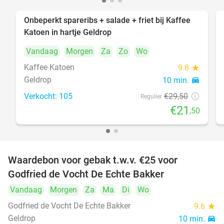
Onbeperkt spareribs + salade + friet bij Kaffee
27%
Katoen in hartje Geldrop
Vandaag
Morgen
Za
Zo
Wo
Kaffee Katoen
9.8
star
Geldrop
10 min.
directions_car
Verkocht: 105
€29
,50
Regulier
€21
,50
Waardebon voor gebak t.w.v. €25 voor
52%
Godfried de Vocht De Echte Bakker
Vandaag
Morgen
Za
Ma
Di
Wo
Godfried de Vocht De Echte Bakker
9.6
star
Geldrop
10 min.
directions_car