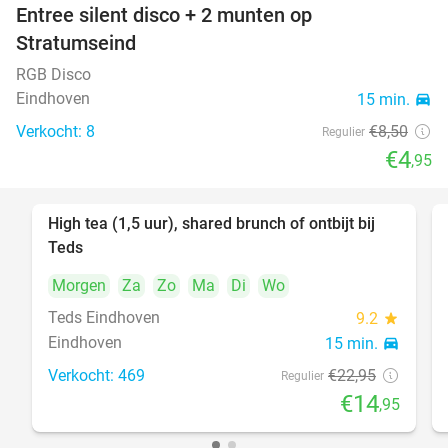
Entree silent disco + 2 munten op
42%
Stratumseind
RGB Disco
Eindhoven
15 min.
directions_car
Verkocht: 8
€8
,50
Regulier
€4
,95
High tea (1,5 uur), shared brunch of ontbijt bij
35%
Teds
Morgen
Za
Zo
Ma
Di
Wo
Teds Eindhoven
9.2
star
Eindhoven
15 min.
directions_car
Verkocht: 469
€22
,95
Regulier
€14
,95