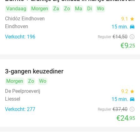
36%
Vandaag
Morgen
Za
Zo
Ma
Di
Wo
Chidóz Eindhoven
9.1
star
Eindhoven
15 min.
directions_car
Verkocht: 196
€14
,50
Regulier
€9
,25
3-gangen keuzediner
33%
Morgen
Zo
Wo
De Peelproeverij
9.2
star
Liessel
15 min.
directions_car
Verkocht: 277
€37
,40
Regulier
€24
,95