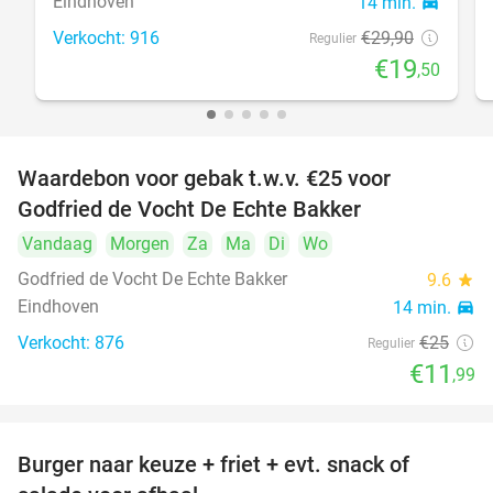
Eindhoven
14 min.
directions_car
Verkocht: 916
€29
,90
Regulier
€19
,50
Waardebon voor gebak t.w.v. €25 voor
52%
Godfried de Vocht De Echte Bakker
Vandaag
Morgen
Za
Ma
Di
Wo
Godfried de Vocht De Echte Bakker
9.6
star
Eindhoven
14 min.
directions_car
Verkocht: 876
€25
Regulier
€11
,99
Burger naar keuze + friet + evt. snack of
37%