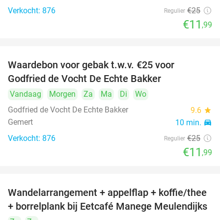
Verkocht: 876
€25
Regulier
€11
,99
Waardebon voor gebak t.w.v. €25 voor
52%
Godfried de Vocht De Echte Bakker
Vandaag
Morgen
Za
Ma
Di
Wo
Godfried de Vocht De Echte Bakker
9.6
star
Gemert
10 min.
directions_car
Verkocht: 876
€25
Regulier
€11
,99
Wandelarrangement + appelflap + koffie/thee
34%
+ borrelplank bij Eetcafé Manege Meulendijks