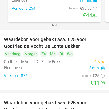
Eindhoven
13 min.
directions_car
Verkocht: 254
€55
,50
Regulier
€44
,95
Waardebon voor gebak t.w.v. €25 voor
52%
Godfried de Vocht De Echte Bakker
Vandaag
Morgen
Za
Ma
Di
Wo
Godfried de Vocht De Echte Bakker
9.6
star
Eindhoven
13 min.
directions_car
Verkocht: 876
€25
Regulier
€11
,99
Waardebon voor gebak t.w.v. €25 voor
52%