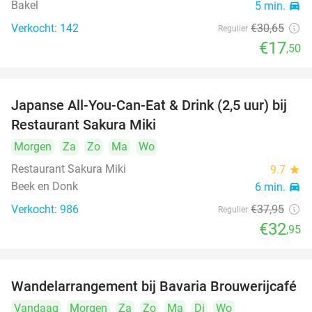
Bakel
5 min.
directions_car
Verkocht: 142
€30
,65
Regulier
€17
,50
Japanse All-You-Can-Eat & Drink (2,5 uur) bij
13%
Restaurant Sakura Miki
Morgen
Za
Zo
Ma
Wo
Restaurant Sakura Miki
9.7
star
Beek en Donk
6 min.
directions_car
Verkocht: 986
€37
,95
Regulier
€32
,95
Wandelarrangement bij Bavaria Brouwerijcafé
32%
Vandaag
Morgen
Za
Zo
Ma
Di
Wo