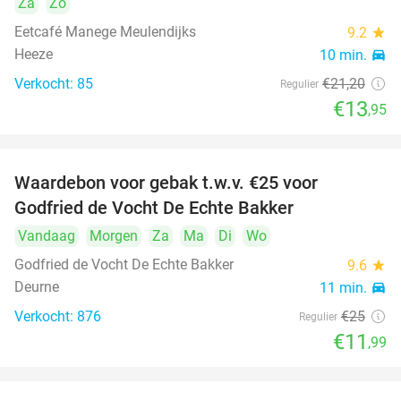
Za
Zo
Eetcafé Manege Meulendijks
9.2
star
Heeze
10 min.
directions_car
Verkocht: 85
€21
,20
Regulier
€13
,95
Waardebon voor gebak t.w.v. €25 voor
52%
Godfried de Vocht De Echte Bakker
Vandaag
Morgen
Za
Ma
Di
Wo
Godfried de Vocht De Echte Bakker
9.6
star
Deurne
11 min.
directions_car
Verkocht: 876
€25
Regulier
€11
,99