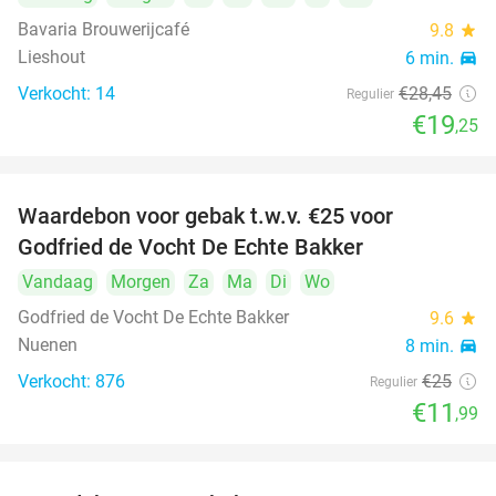
Bavaria Brouwerijcafé
9.8
star
Lieshout
6 min.
directions_car
Verkocht: 14
€28
,45
Regulier
€19
,25
Waardebon voor gebak t.w.v. €25 voor
52%
Godfried de Vocht De Echte Bakker
Vandaag
Morgen
Za
Ma
Di
Wo
Godfried de Vocht De Echte Bakker
9.6
star
Nuenen
8 min.
directions_car
Verkocht: 876
€25
Regulier
€11
,99