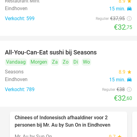
Restaurant Mint
8.9
star
Eindhoven
15 min.
directions_car
Verkocht: 599
€37
,95
Regulier
€32
,75
All-You-Can-Eat sushi bij Seasons
14%
Vandaag
Morgen
Za
Zo
Di
Wo
Seasons
8.9
star
Eindhoven
15 min.
directions_car
Verkocht: 789
€38
Regulier
€32
,60
Chinees of Indonesisch afhaaldiner voor 2
50%
personen bij Mr. Au by Sun On in Eindhoven
Mr. Au by Sun On
9.7
star