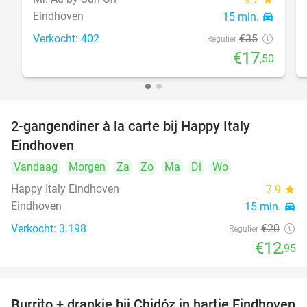
Eindhoven
15 min.
directions_car
Verkocht: 402
€35
Regulier
€17
,50
2-gangendiner à la carte bij Happy Italy
35%
Eindhoven
Vandaag
Morgen
Za
Zo
Ma
Di
Wo
Happy Italy Eindhoven
7.9
star
Eindhoven
15 min.
directions_car
Verkocht: 3.198
€20
Regulier
€12
,95
Burrito + drankje bij Chidóz in hartje Eindhoven