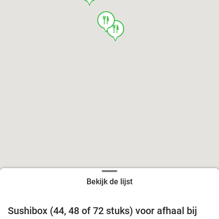
food
food
Bekijk de lijst
food
food
Sushibox (44, 48 of 72 stuks) voor afhaal bij
45%