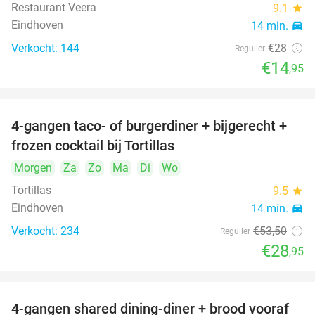
Restaurant Veera
9.1
star
Eindhoven
14 min.
directions_car
Verkocht: 144
€28
Regulier
€14
,95
4-gangen taco- of burgerdiner + bijgerecht +
46%
frozen cocktail bij Tortillas
Morgen
Za
Zo
Ma
Di
Wo
Tortillas
9.5
star
Eindhoven
14 min.
directions_car
Verkocht: 234
€53
,50
Regulier
€28
,95
4-gangen shared dining-diner + brood vooraf
32%