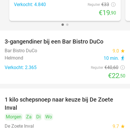
Verkocht: 4.840
€33
Regulier
€19
,90
3-gangendiner bij een Bar Bistro DuCo
45%
Bar Bistro DuCo
9.0
star
Helmond
10 min.
directions_walk
Verkocht: 2.365
€40
,60
Regulier
€22
,50
1 kilo schepsnoep naar keuze bij De Zoete
32%
Inval
Morgen
Za
Di
Wo
De Zoete Inval
9.7
star