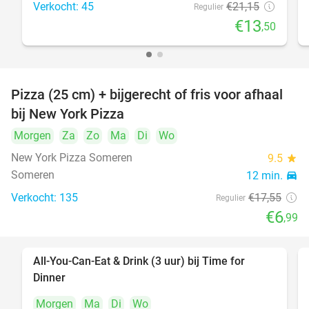
Verkocht: 45
€21
,15
Regulier
€13
,50
Pizza (25 cm) + bijgerecht of fris voor afhaal
60%
bij New York Pizza
Morgen
Za
Zo
Ma
Di
Wo
New York Pizza Someren
9.5
star
Someren
12 min.
directions_car
Verkocht: 135
€17
,55
Regulier
€6
,99
All-You-Can-Eat & Drink (3 uur) bij Time for
19%
Dinner
Morgen
Ma
Di
Wo