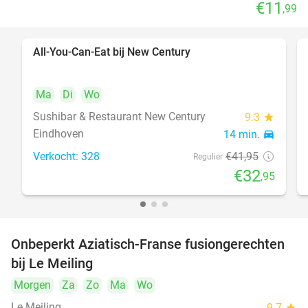
€11
,99
All-You-Can-Eat bij New Century
21%
Ma
Di
Wo
Sushibar & Restaurant New Century
9.3
star
Eindhoven
14 min.
directions_car
Verkocht: 328
€41
,95
Regulier
€32
,95
Onbeperkt Aziatisch-Franse fusiongerechten
19%
bij Le Meiling
Morgen
Za
Zo
Ma
Wo
Le Meiling
9.7
star