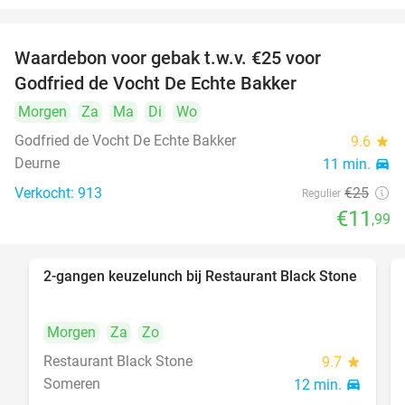
Waardebon voor gebak t.w.v. €25 voor
52%
Godfried de Vocht De Echte Bakker
Morgen
Za
Ma
Di
Wo
Godfried de Vocht De Echte Bakker
9.6
star
Deurne
11 min.
directions_car
Verkocht: 913
€25
Regulier
€11
,99
2-gangen keuzelunch bij Restaurant Black Stone
36%
Morgen
Za
Zo
Restaurant Black Stone
9.7
star
Someren
12 min.
directions_car