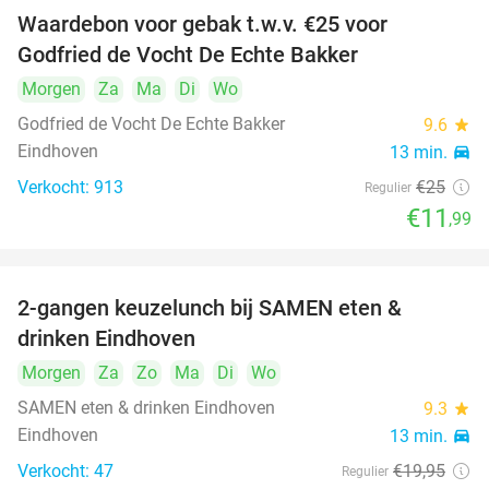
Waardebon voor gebak t.w.v. €25 voor
52%
Godfried de Vocht De Echte Bakker
Morgen
Za
Ma
Di
Wo
Godfried de Vocht De Echte Bakker
9.6
star
Eindhoven
13 min.
directions_car
Verkocht: 913
€25
Regulier
€11
,99
2-gangen keuzelunch bij SAMEN eten &
37%
drinken Eindhoven
Morgen
Za
Zo
Ma
Di
Wo
food
SAMEN eten & drinken Eindhoven
9.3
star
Eindhoven
13 min.
directions_car
Verkocht: 47
€19
,95
Regulier