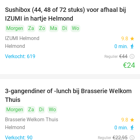
Sushibox (44, 48 of 72 stuks) voor afhaal bij
45%
IZUMI in hartje Helmond
Morgen
Za
Zo
Ma
Di
Wo
IZUMI Helmond
9.8
star
Helmond
0 min.
directions_walk
Verkocht: 619
€44
Regulier
€24
3-gangendiner of -lunch bij Brasserie Welkom
35%
Thuis
Morgen
Za
Di
Wo
Brasserie Welkom Thuis
9.8
star
Helmond
0 min.
directions_walk
Verkocht: 90
€22
,95
Regulier