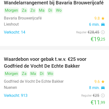
Wandelarrangement bij Bavaria Brouwerijcafé
32%
Morgen
Za
Zo
Ma
Di
Wo
Bavaria Brouwerijcafé
9.8
star
Lieshout
6 min.
directions_car
Verkocht: 14
€28
,45
Regulier
€19
,25
Waardebon voor gebak t.w.v. €25 voor
52%
Godfried de Vocht De Echte Bakker
Morgen
Za
Ma
Di
Wo
Godfried de Vocht De Echte Bakker
9.6
star
Nuenen
8 min.
directions_car
Verkocht: 913
€25
Regulier
€11
,99