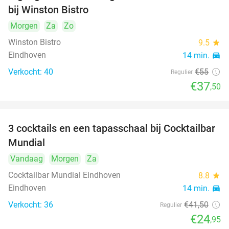
bij Winston Bistro
Morgen
Za
Zo
Winston Bistro
9.5
star
Eindhoven
14 min.
directions_car
Verkocht: 40
€55
Regulier
€37
,50
3 cocktails en een tapasschaal bij Cocktailbar
40%
Mundial
Vandaag
Morgen
Za
Cocktailbar Mundial Eindhoven
8.8
star
Eindhoven
14 min.
directions_car
Verkocht: 36
€41
,50
Regulier
€24
,95