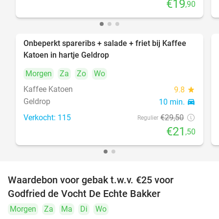
€19
,90
Onbeperkt spareribs + salade + friet bij Kaffee
27%
Katoen in hartje Geldrop
Morgen
Za
Zo
Wo
Kaffee Katoen
9.8
star
Geldrop
10 min.
directions_car
Verkocht: 115
€29
,50
Regulier
€21
,50
Waardebon voor gebak t.w.v. €25 voor
52%
Godfried de Vocht De Echte Bakker
Morgen
Za
Ma
Di
Wo