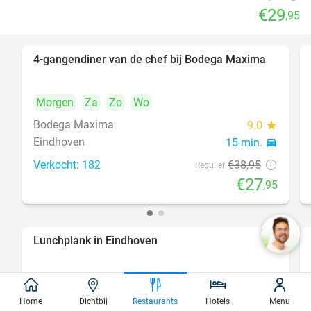
€29
,95
4-gangendiner van de chef bij Bodega Maxima
28%
Morgen
Za
Zo
Wo
Bodega Maxima
9.0
star
Eindhoven
15 min.
directions_car
Verkocht: 182
€38
,95
Regulier
€27
,95
Lunchplank in Eindhoven
39%
Morgen
Za
Zo
Wo
Home
Dichtbij
Restaurants
Hotels
Menu
Velosoof Lunch - Bar - Diner
9.8
star