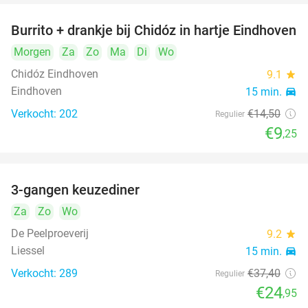
Burrito + drankje bij Chidóz in hartje Eindhoven
36%
Morgen
Za
Zo
Ma
Di
Wo
Chidóz Eindhoven
9.1
star
Eindhoven
15 min.
directions_car
Verkocht: 202
€14
,50
Regulier
€9
,25
3-gangen keuzediner
33%
Za
Zo
Wo
De Peelproeverij
9.2
star
Liessel
15 min.
directions_car
Verkocht: 289
€37
,40
Regulier
€24
,95