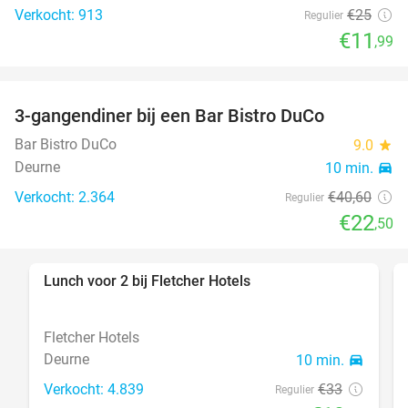
Verkocht: 913
€25
Regulier
€11
,99
3-gangendiner bij een Bar Bistro DuCo
45%
Bar Bistro DuCo
9.0
star
Deurne
10 min.
directions_car
Verkocht: 2.364
€40
,60
Regulier
€22
,50
Lunch voor 2 bij Fletcher Hotels
40%
Fletcher Hotels
Deurne
10 min.
directions_car
Verkocht: 4.839
€33
Regulier