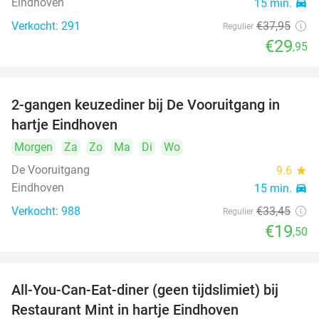
Eindhoven
15 min.
directions_car
Verkocht: 291
€37
,95
Regulier
€29
,95
2-gangen keuzediner bij De Vooruitgang in
42%
hartje Eindhoven
Morgen
Za
Zo
Ma
Di
Wo
De Vooruitgang
9.6
star
Eindhoven
15 min.
directions_car
Verkocht: 988
€33
,45
Regulier
€19
,50
All-You-Can-Eat-diner (geen tijdslimiet) bij
14%
Restaurant Mint in hartje Eindhoven