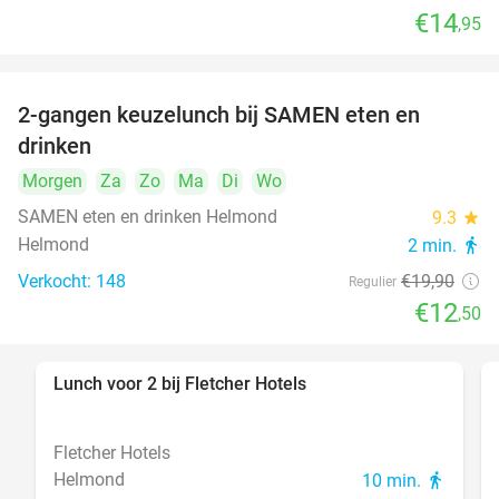
€14
,95
2-gangen keuzelunch bij SAMEN eten en
37%
drinken
Morgen
Za
Zo
Ma
Di
Wo
SAMEN eten en drinken Helmond
9.3
star
Helmond
2 min.
directions_walk
Verkocht: 148
€19
,90
Regulier
€12
,50
Lunch voor 2 bij Fletcher Hotels
40%
Fletcher Hotels
Helmond
10 min.
directions_walk