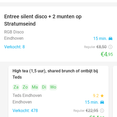
Entree silent disco + 2 munten op
42%
Stratumseind
RGB Disco
Eindhoven
15 min.
directions_car
Verkocht: 8
€8
,50
Regulier
€4
,95
High tea (1,5 uur), shared brunch of ontbijt bij
35%
Teds
Za
Zo
Ma
Di
Wo
Teds Eindhoven
9.2
star
Eindhoven
15 min.
directions_car
Verkocht: 478
€22
,95
Regulier