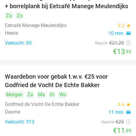
+ borrelplank bij Eetcafé Manege Meulendijks
Za
Zo
Eetcafé Manege Meulendijks
9.2
star
Heeze
10 min.
directions_car
Verkocht: 85
€21
,20
Regulier
€13
,95
Waardebon voor gebak t.w.v. €25 voor
52%
Godfried de Vocht De Echte Bakker
Morgen
Za
Ma
Di
Wo
Godfried de Vocht De Echte Bakker
9.6
star
Deurne
11 min.
directions_car
Verkocht: 913
€25
Regulier
€11
,99