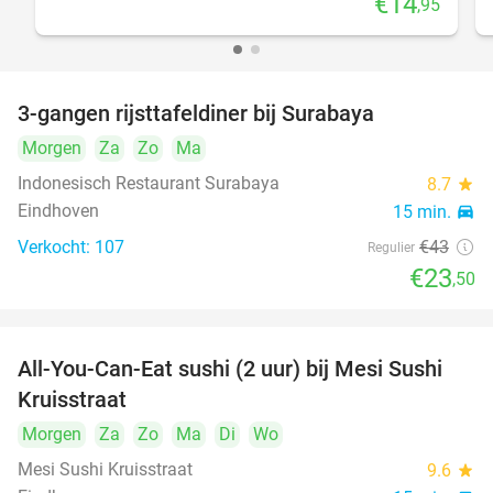
€14
,95
3-gangen rijsttafeldiner bij Surabaya
45%
Morgen
Za
Zo
Ma
Indonesisch Restaurant Surabaya
8.7
star
Eindhoven
15 min.
directions_car
Verkocht: 107
€43
Regulier
€23
,50
All-You-Can-Eat sushi (2 uur) bij Mesi Sushi
21%
Kruisstraat
Morgen
Za
Zo
Ma
Di
Wo
Mesi Sushi Kruisstraat
9.6
star