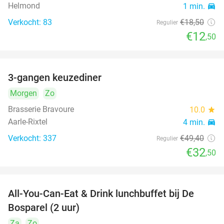
Helmond
1 min.
directions_car
Verkocht: 83
€18
,50
Regulier
€12
,50
3-gangen keuzediner
34%
Morgen
Zo
Brasserie Bravoure
10.0
star
Aarle-Rixtel
4 min.
directions_car
Verkocht: 337
€49
,40
Regulier
€32
,50
All-You-Can-Eat & Drink lunchbuffet bij De
43%
Bosparel (2 uur)
Za
Zo