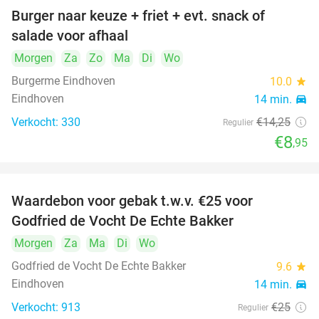
Burger naar keuze + friet + evt. snack of
37%
salade voor afhaal
Morgen
Za
Zo
Ma
Di
Wo
Burgerme Eindhoven
10.0
star
Eindhoven
14 min.
directions_car
Verkocht: 330
€14
,25
Regulier
€8
,95
Waardebon voor gebak t.w.v. €25 voor
52%
Godfried de Vocht De Echte Bakker
Morgen
Za
Ma
Di
Wo
Godfried de Vocht De Echte Bakker
9.6
star
Eindhoven
14 min.
directions_car
Verkocht: 913
€25
Regulier