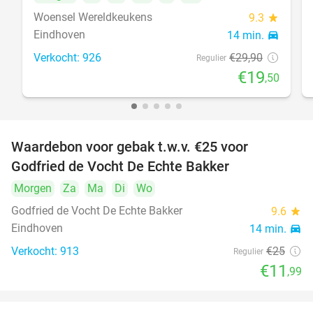
Woensel Wereldkeukens
9.3
star
Eindhoven
14 min.
directions_car
Verkocht: 926
€29
,90
Regulier
€19
,50
Waardebon voor gebak t.w.v. €25 voor
52%
Godfried de Vocht De Echte Bakker
Morgen
Za
Ma
Di
Wo
Godfried de Vocht De Echte Bakker
9.6
star
Eindhoven
14 min.
directions_car
Verkocht: 913
€25
Regulier
€11
,99