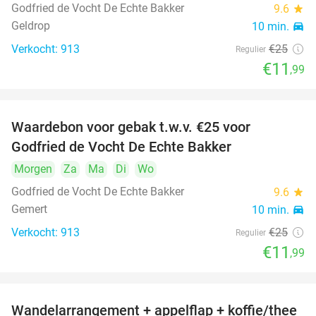
Godfried de Vocht De Echte Bakker
9.6
star
Geldrop
10 min.
directions_car
Verkocht: 913
€25
Regulier
€11
,99
Waardebon voor gebak t.w.v. €25 voor
52%
Godfried de Vocht De Echte Bakker
Morgen
Za
Ma
Di
Wo
Godfried de Vocht De Echte Bakker
9.6
star
Gemert
10 min.
directions_car
Verkocht: 913
€25
Regulier
€11
,99
Wandelarrangement + appelflap + koffie/thee
34%