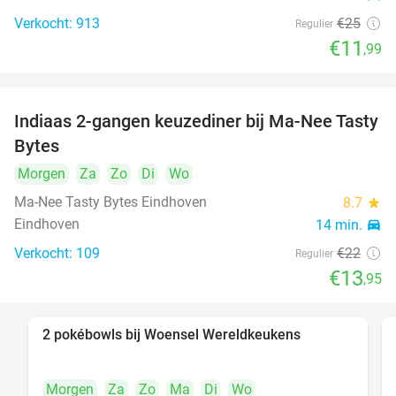
Verkocht: 913
€25
Regulier
€11
,99
Indiaas 2-gangen keuzediner bij Ma-Nee Tasty
37%
Bytes
Morgen
Za
Zo
Di
Wo
Ma-Nee Tasty Bytes Eindhoven
8.7
star
Eindhoven
14 min.
directions_car
Verkocht: 109
€22
Regulier
food
€13
foo
,95
2 pokébowls bij Woensel Wereldkeukens
35%
Morgen
Za
Zo
Ma
Di
Wo