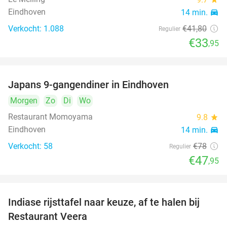
Eindhoven
14 min.
directions_car
Verkocht: 1.088
€41
,80
Regulier
€33
,95
Japans 9-gangendiner in Eindhoven
39%
Morgen
Zo
Di
Wo
Restaurant Momoyama
9.8
star
Eindhoven
14 min.
directions_car
Verkocht: 58
€78
Regulier
€47
,95
Indiase rijsttafel naar keuze, af te halen bij
47%
Restaurant Veera