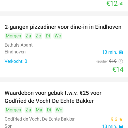
€12
,50
food
food
2-gangen pizzadiner voor dine-in in Eindhoven
26%
Morgen
Za
Zo
Di
Wo
Eethuis Abant
Eindhoven
13 min.
directions_car
Verkocht: 0
€19
Regulier
€14
Waardebon voor gebak t.w.v. €25 voor
52%
Godfried de Vocht De Echte Bakker
Morgen
Za
Ma
Di
Wo
Godfried de Vocht De Echte Bakker
9.6
star
Son
13 min.
directions_car