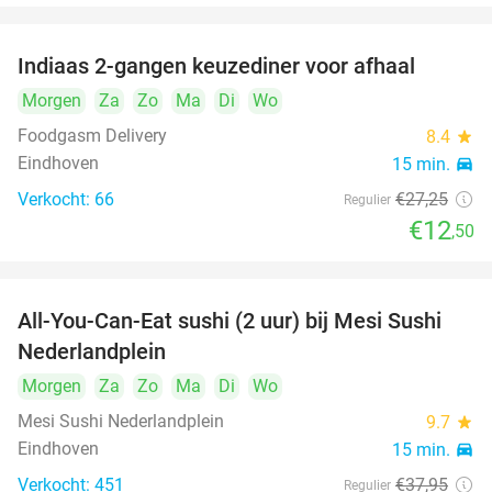
Indiaas 2-gangen keuzediner voor afhaal
54%
Morgen
Za
Zo
Ma
Di
Wo
Foodgasm Delivery
8.4
star
Eindhoven
15 min.
directions_car
Verkocht: 66
€27
,25
Regulier
€12
,50
All-You-Can-Eat sushi (2 uur) bij Mesi Sushi
21%
Nederlandplein
Morgen
Za
Zo
Ma
Di
Wo
Mesi Sushi Nederlandplein
9.7
star
Eindhoven
15 min.
directions_car
Verkocht: 451
€37
,95
Regulier