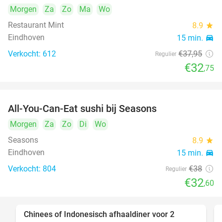
Morgen
Za
Zo
Ma
Wo
Restaurant Mint
8.9
star
Eindhoven
15 min.
directions_car
Verkocht: 612
€37
,95
Regulier
€32
,75
All-You-Can-Eat sushi bij Seasons
14%
Morgen
Za
Zo
Di
Wo
Seasons
8.9
star
Eindhoven
15 min.
directions_car
Verkocht: 804
€38
Regulier
€32
,60
Chinees of Indonesisch afhaaldiner voor 2
50%