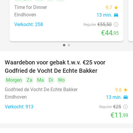
Time for Dinner
9.7
star
Eindhoven
13 min.
directions_car
Verkocht: 258
€55
,50
Regulier
€44
,95
Waardebon voor gebak t.w.v. €25 voor
52%
Godfried de Vocht De Echte Bakker
Morgen
Za
Ma
Di
Wo
Godfried de Vocht De Echte Bakker
9.6
star
Eindhoven
13 min.
directions_car
Verkocht: 913
€25
Regulier
€11
,99