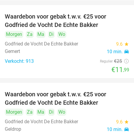
Waardebon voor gebak t.w.v. €25 voor
52%
Godfried de Vocht De Echte Bakker
Morgen
Za
Ma
Di
Wo
Godfried de Vocht De Echte Bakker
9.6
star
Gemert
10 min.
directions_car
Verkocht: 913
€25
Regulier
€11
,99
Waardebon voor gebak t.w.v. €25 voor
52%
Godfried de Vocht De Echte Bakker
Morgen
Za
Ma
Di
Wo
Godfried de Vocht De Echte Bakker
9.6
star
Geldrop
10 min.
directions_car