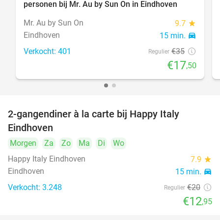
personen bij Mr. Au by Sun On in Eindhoven
Mr. Au by Sun On
9.7
star
Eindhoven
15 min.
directions_car
Verkocht: 401
€35
Regulier
€17
,50
2-gangendiner à la carte bij Happy Italy
35%
Eindhoven
Morgen
Za
Zo
Ma
Di
Wo
Happy Italy Eindhoven
7.9
star
Eindhoven
15 min.
directions_car
Verkocht: 3.248
€20
Regulier
€12
,95