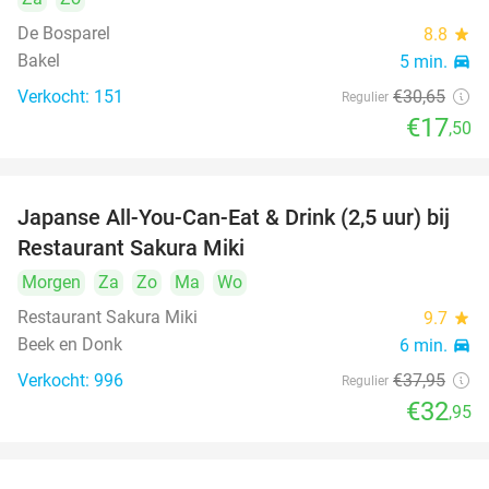
De Bosparel
8.8
star
Bakel
5 min.
directions_car
Verkocht: 151
€30
,65
Regulier
€17
,50
Japanse All-You-Can-Eat & Drink (2,5 uur) bij
13%
Restaurant Sakura Miki
Morgen
Za
Zo
Ma
Wo
Restaurant Sakura Miki
9.7
star
Beek en Donk
6 min.
directions_car
Verkocht: 996
€37
,95
Regulier
€32
,95